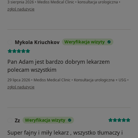
3 sierpnia 2026
•
Mediss Medical Clinic
•
konsultacja urologiczna
•
w opinii użytkownika Jozef
zgłoś nadużycie
Mykola Kriuchkov
Weryfikacja wizyty
M
Pan Adam jest bardzo dobrym lekarzem
polecam wszystkim
29 lipca 2026
•
Mediss Medical Clinic
•
Konsultacja urologiczna + USG
•
w opinii użytkownika Mykola Kriuchkov
zgłoś nadużycie
Zz
Weryfikacja wizyty
Z
Super fajny i miły lekarz , wszystko tłumaczy i