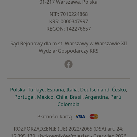
01-217 Warszawa, Polska
NIP: ⁠7010224868
KRS: ⁠0000347997
REGON: ⁠142276657
Sąd Rejonowy dla m.st. Warszawy w Warszawie XII
Wydział Gospodarczy KRS
Facebook
otwiera się w nowej karcie
otwiera się w nowej karcie
otwiera się w nowej karcie
otwiera się w nowej karcie
otwiera się w nowej karci
otwiera się
otwi
Polska
,
Türkiye
,
España
,
Italia
,
Deutschland
,
Česko
,
otwiera się w nowej karcie
otwiera się w nowej karcie
otwiera się w nowej karcie
otwiera się w nowej kar
otwiera się 
otwier
Portugal
,
México
,
Chile
,
Brasil
,
Argentina
,
Perú
,
otwiera się w nowej karc
Colombia
Płatności kartą
ROZPORZĄDZENIE (UE) 2022/2065 (DSA) art. 24:
15.395.179 użytkowników/miesiąc - Czerwiec 2026