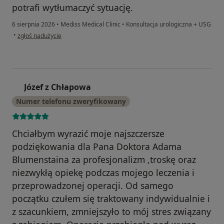
potrafi wytłumaczyć sytuację.
6 sierpnia 2026
•
Mediss Medical Clinic
•
Konsultacja urologiczna + USG
w opinii użytkownika Wojtek
•
zgłoś nadużycie
Józef z Chłapowa
J
Numer telefonu zweryfikowany
Chciałbym wyrazić moje najszczersze
podziękowania dla Pana Doktora Adama
Blumenstaina za profesjonalizm ,troskę oraz
niezwykłą opiekę podczas mojego leczenia i
przeprowadzonej operacji. Od samego
początku czułem się traktowany indywidualnie i
z szacunkiem, zmniejszyło to mój stres związany