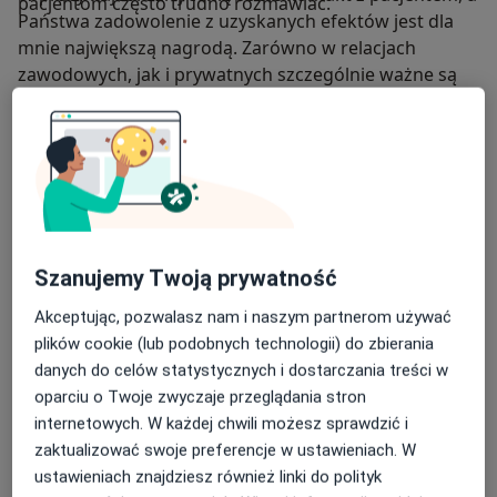
pacjentom często trudno rozmawiać.
Państwa zadowolenie z uzyskanych efektów jest dla
mnie największą nagrodą. Zarówno w relacjach
zawodowych, jak i prywatnych szczególnie ważne są
dla mnie autentyczność, szczerość oraz umiejętność
współpracy.
Szanowni Pacjenci, czasami zdarzają się opóźnienia –
bardzo proszę o wyrozumiałość. Do każdej wizyty
podchodzę indywidualnie i z pełnym zaangażowaniem,
a Państwa dobro zawsze pozostaje moim
Szanujemy Twoją prywatność
priorytetem.
Akceptując, pozwalasz nam i naszym partnerom używać
O mnie
więcej
plików cookie (lub podobnych technologii) do zbierania
Zakres porad
danych do celów statystycznych i dostarczania treści w
Seksuolog kliniczny
oparciu o Twoje zwyczaje przeglądania stron
Urologia
internetowych. W każdej chwili możesz sprawdzić i
zaktualizować swoje preferencje w ustawieniach. W
Główne obszary pomocy
ustawieniach znajdziesz również linki do polityk
Przerost prostaty
Kamica moczowa
Krwiomocz