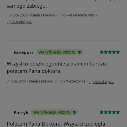
samego zabiegu.
15 lipca 2026
•
Mediss Medical Clinic
•
wazektomia WBS
•
w opinii użytkownika BJ
zgłoś nadużycie
Grzegorz
Weryfikacja wizyty
G
Wszystko poszło zgodnie z planem bardzo
polecam Pana doktora
w opinii użytkownika Gr
7 lipca 2026
•
Mediss Medical Clinic
•
Wazektomia
•
zgłoś nadużycie
Patryk
Weryfikacja wizyty
P
Polecam Pana Doktora. Wizyta przebiegła