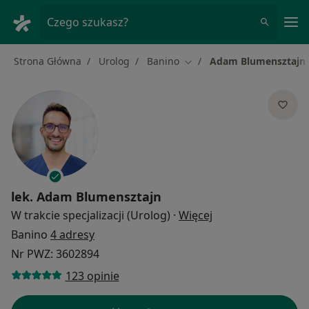
Me
Czego szukasz?
Strona Główna
Urolog
Banino
Adam Blumensztajn
Zmień miasto
lek.
Adam Blumensztajn
O specjalizacjach
W trakcie specjalizacji (Urolog)
·
Więcej
Banino
4 adresy
Nr PWZ: 3602894
123 opinie