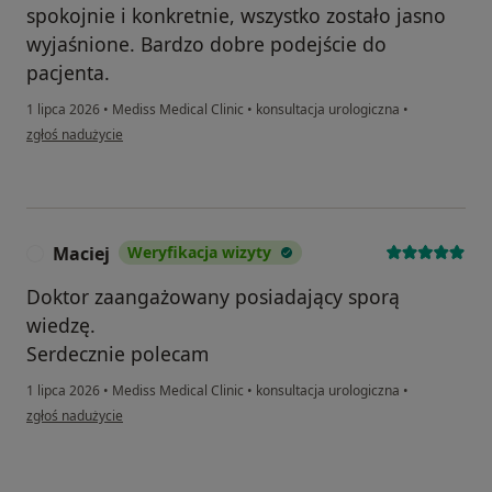
spokojnie i konkretnie, wszystko zostało jasno
wyjaśnione. Bardzo dobre podejście do
pacjenta.
1 lipca 2026
•
Mediss Medical Clinic
•
konsultacja urologiczna
•
w opinii użytkownika Patryk
zgłoś nadużycie
Maciej
Weryfikacja wizyty
M
Doktor zaangażowany posiadający sporą
wiedzę.
Serdecznie polecam
1 lipca 2026
•
Mediss Medical Clinic
•
konsultacja urologiczna
•
w opinii użytkownika Maciej
zgłoś nadużycie