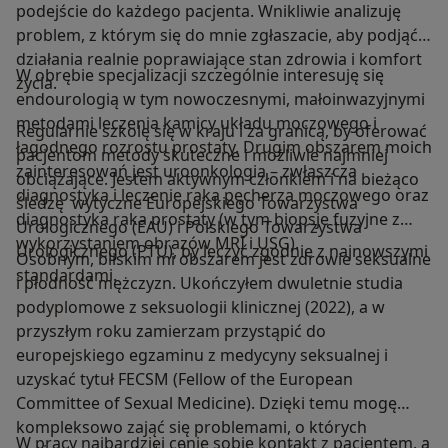
podejście do każdego pacjenta. Wnikliwie analizuję
problem, z którym się do mnie zgłaszacie, aby podjąć
działania realnie poprawiające stan zdrowia i komfort
W obrębie specjalizacji szczególnie interesuję się
życia.
endourologią w tym nowoczesnymi, małoinwazyjnymi
metodami leczenia kamicy układu moczowego i
Regularnie szkolę się w kraju i za granicą, by oferować
łagodnego rozrostu prostaty. Drugim obszarem moich
pacjentom metody skuteczne i możliwie najmniej
zainteresowań jest uroonkologia – zwłaszcza
obciążające. Jestem aktywnym członkiem i na bieżąco
diagnostyka i leczenie raka pęcherza moczowego oraz
śledzę wytyczne Europejskiego Towarzystwa
diagnostyka raka prostaty (w tym biopsje fuzyjne z
Urologicznego (EAU) i Polskiego Towarzystwa
wykorzystaniem obrazów MRI i USG).
Urologicznego (PTU), by leczyć zgodnie z najnowszymi
Osobnym, bliskim mi obszarem jest zdrowie seksualne
standardami.
i płodność mężczyzn. Ukończyłem dwuletnie studia
podyplomowe z seksuologii klinicznej (2022), a w
przyszłym roku zamierzam przystąpić do
europejskiego egzaminu z medycyny seksualnej i
uzyskać tytuł FECSM (Fellow of the European
Committee of Sexual Medicine). Dzięki temu mogę
kompleksowo zająć się problemami, o których
W pracy najbardziej cenię sobie kontakt z pacjentem, a