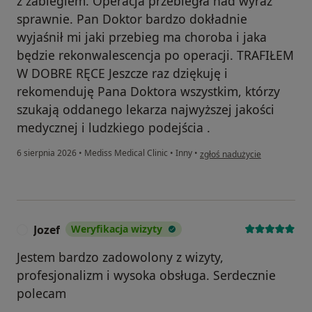
z zabiegiem. Operacja przebiegła nad wyraz
sprawnie. Pan Doktor bardzo dokładnie
wyjaśnił mi jaki przebieg ma choroba i jaka
będzie rekonwalescencja po operacji. TRAFIŁEM
W DOBRE RĘCE Jeszcze raz dziękuję i
rekomenduję Pana Doktora wszystkim, którzy
szukają oddanego lekarza najwyższej jakości
medycznej i ludzkiego podejścia .
w opinii użytkownika Józef z
6 sierpnia 2026
•
Mediss Medical Clinic
•
Inny
•
zgłoś nadużycie
Jozef
Weryfikacja wizyty
J
Jestem bardzo zadowolony z wizyty,
profesjonalizm i wysoka obsługa. Serdecznie
polecam