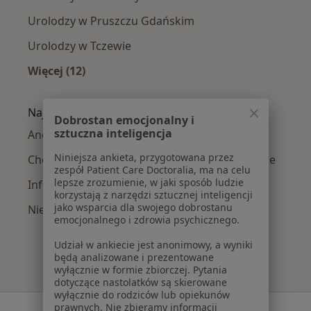
Urolodzy w Pruszczu Gdańskim
Urolodzy w Tczewie
Więcej (12)
Więcej w kategorii: W pobliżu Banina
Najczęście leczone choroby
Dobrostan emocjonalny i
sztuczna inteligencja
Andropauza w Baninie
Niniejsza ankieta, przygotowana przez
Choroby przenoszone drogą płciową w Baninie
zespół Patient Care Doctoralia, ma na celu
lepsze zrozumienie, w jaki sposób ludzie
Infekcje dróg moczowych w Baninie
korzystają z narzędzi sztucznej inteligencji
jako wsparcia dla swojego dobrostanu
Nietrzymanie moczu w Baninie
emocjonalnego i zdrowia psychicznego.
Udział w ankiecie jest anonimowy, a wyniki
będą analizowane i prezentowane
wyłącznie w formie zbiorczej. Pytania
dotyczące nastolatków są skierowane
wyłącznie do rodziców lub opiekunów
prawnych. Nie zbieramy informacji
Serwis