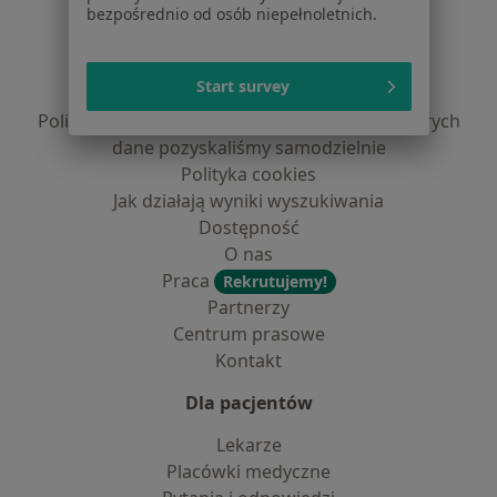
bezpośrednio od osób niepełnoletnich.
Regulamin
Polityka prywatności pacjentów
Start survey
Polityka prywatności profesjonalistów
Polityka prywatności dla profesjonalistów, których
dane pozyskaliśmy samodzielnie
Polityka cookies
Jak działają wyniki wyszukiwania
Dostępność
O nas
Praca
Rekrutujemy!
Partnerzy
Centrum prasowe
Kontakt
Dla pacjentów
Lekarze
Placówki medyczne