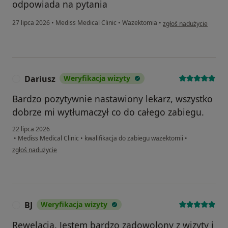
odpowiada na pytania
w opinii użytkownika Zz
27 lipca 2026
•
Mediss Medical Clinic
•
Wazektomia
•
zgłoś nadużycie
Dariusz
Weryfikacja wizyty
D
Bardzo pozytywnie nastawiony lekarz, wszystko
dobrze mi wytłumaczył co do całego zabiegu.
22 lipca 2026
•
Mediss Medical Clinic
•
kwalifikacja do zabiegu wazektomii
•
w opinii użytkownika Dariusz
zgłoś nadużycie
BJ
Weryfikacja wizyty
B
Rewelacja. Jestem bardzo zadowolony z wizyty i