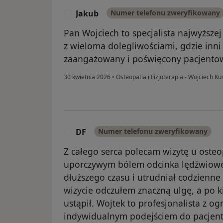
Jakub
Numer telefonu zweryfikowany
J
Pan Wojciech to specjalista najwyższe
z wieloma dolegliwościami, gdzie inni 
zaangażowany i poświęcony pacjentow
30 kwietnia 2026
•
Osteopatia i Fizjoterapia - Wojciech Ku
DF
Numer telefonu zweryfikowany
D
Z całego serca polecam wizytę u osteo
uporczywym bólem odcinka lędźwioweg
dłuższego czasu i utrudniał codzienne
wizycie odczułem znaczną ulgę, a po k
ustąpił. Wojtek to profesjonalista z o
indywidualnym podejściem do pacjenta