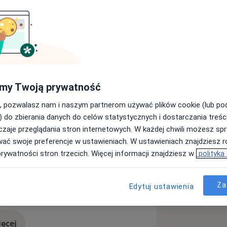
10 roku pracowałem w szpitalu. Tam
izjoterapeutyczne. W tym okresie
ii manualnej. To doświadczenie
chciałbym się rozwijać jako
my Twoją prywatność
iedzę w tym kierunku (Masaż tkanek
, pozwalasz nam i naszym partnerom używać plików cookie (lub p
) do zbierania danych do celów statystycznych i dostarczania treśc
jentami bólowymi, ortopedycznymi i
zaje przeglądania stron internetowych. W każdej chwili możesz spr
wać swoje preferencje w ustawieniach. W ustawieniach znajdziesz ró
acji Powięzi wg Stecco dobitnie
prywatności stron trzecich. Więcej informacji znajdziesz w
polityka
iała.
ie z Osteopatii, co było naturalną
Za
Edytuj ustawienia
a11y_sr_more_diseases
 kolana
Ból kostki
+57
ia do pomocy pacjentom. Ukończenie
ącej się drogi samorozwoju i nauki
ęcej