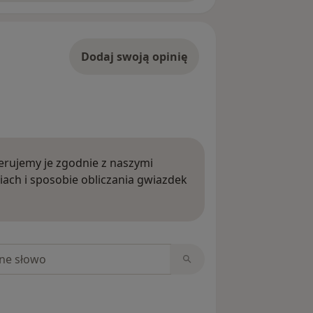
Dodaj swoją opinię
rujemy je zgodnie z naszymi
iach i sposobie obliczania gwiazdek
ięcej o opiniach
niach