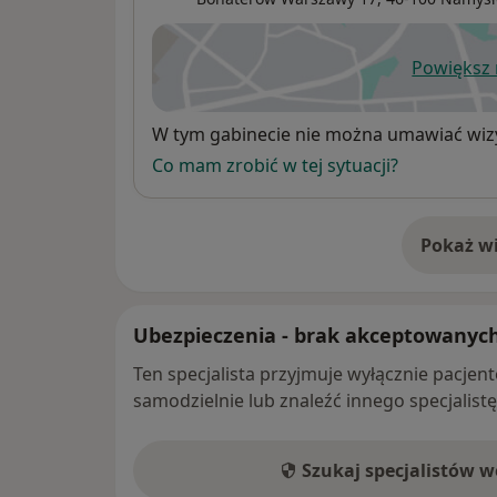
Powiększ
ot
Dostępność
W tym gabinecie nie można umawiać wizy
Co mam zrobić w tej sytuacji?
Pokaż wi
o 
Ubezpieczenia - brak akceptowanyc
Ten specjalista przyjmuje wyłącznie pacje
samodzielnie lub znaleźć innego specjalist
Szukaj specjalistów 