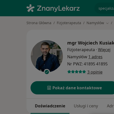
specjaliz
Strona Główna
Fizjoterapeuta
Namysłów
Zmie
mgr
Wojciech Kusia
O
Fizjoterapeuta
·
Więcej
Namysłów
1 adres
Nr PWZ: 41895 41895
3 opinie
Pokaż dane kontaktowe
Doświadczenie
Usługi i ceny
Adr