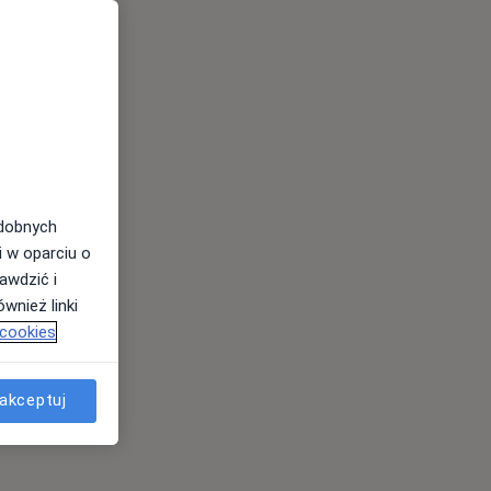
odobnych
i w oparciu o
awdzić i
wnież linki
 cookies
akceptuj