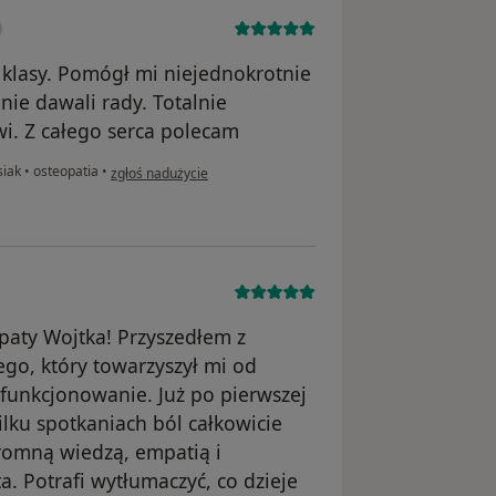
j klasy. Pomógł mi niejednokrotnie
nie dawali rady. Totalnie
i. Z całego serca polecam
w opinii użytkownika Jakub
siak
•
osteopatia
•
zgłoś nadużycie
paty Wojtka! Przyszedłem z
o, który towarzyszył mi od
 funkcjonowanie. Już po pierwszej
ilku spotkaniach ból całkowicie
gromną wiedzą, empatią i
. Potrafi wytłumaczyć, co dzieje