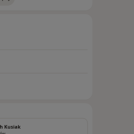
doświadczeniu
 kompetentnego zespołu w Gabinecie
ch Kusiak
łów