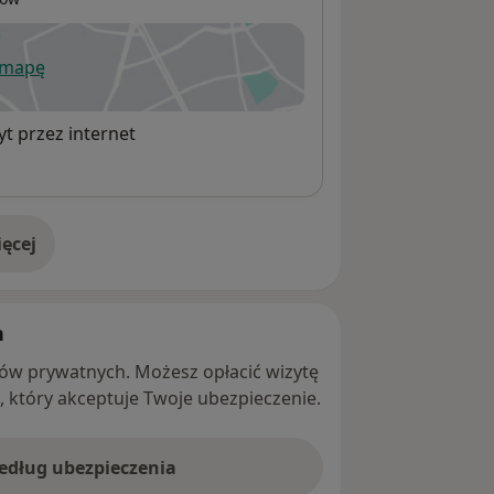
 mapę
wiera się w nowej karcie
t przez internet
ęcej
adresie
h
ntów prywatnych. Możesz opłacić wizytę
ę, który akceptuje Twoje ubezpieczenie.
według ubezpieczenia