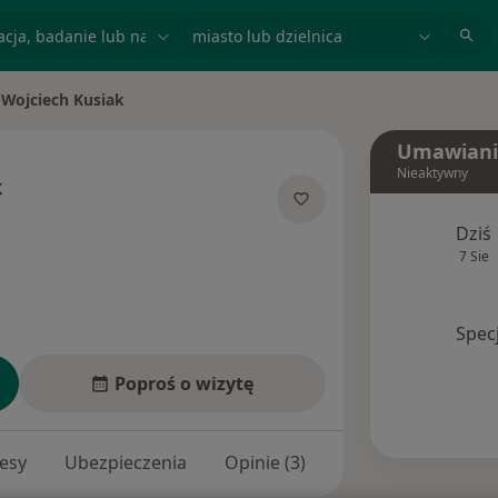
acja, badanie lub nazwisko
miasto lub dzielnica
Wojciech Kusiak
ń miasto
Umawiani
Nieaktywny
k
 specjalizacjach
Dziś
7 Sie
Spec
Poproś o wizytę
esy
Ubezpieczenia
Opinie (3)