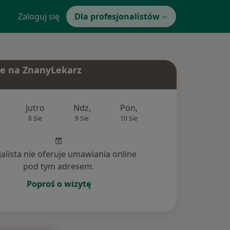
Zaloguj się
Dla profesjonalistów
e na ZnanyLekarz
Jutro
Ndz,
Pon,
Wt,
Śr,
8 Sie
9 Sie
10 Sie
11 Sie
12 Si
jalista nie oferuje umawiania online
pod tym adresem.
Poproś o wizytę