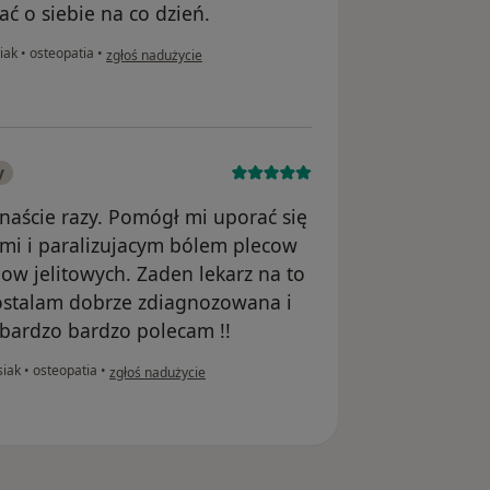
ać o siebie na co dzień.
w opinii użytkownika DF
siak
•
osteopatia
•
zgłoś nadużycie
y
naście razy. Pomógł mi uporać się
ymi i paralizujacym bólem plecow
ow jelitowych. Zaden lekarz na to
zostalam dobrze zdiagnozowana i
bardzo bardzo polecam !!
w opinii użytkownika Amelia
siak
•
osteopatia
•
zgłoś nadużycie