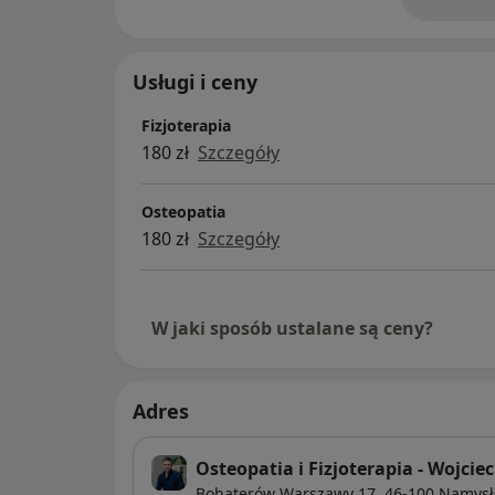
o 
W 2024 roku dołączyłem do wspaniałego i
Osteopatii i Fizjoterapii w Namysłowie.
Usługi i ceny
Fizjoterapia
180 zł
Szczegóły
Osteopatia
180 zł
Szczegóły
W jaki sposób ustalane są ceny?
Adres
Osteopatia i Fizjoterapia - Wojcie
Bohaterów Warszawy 17,
46-100
Namys