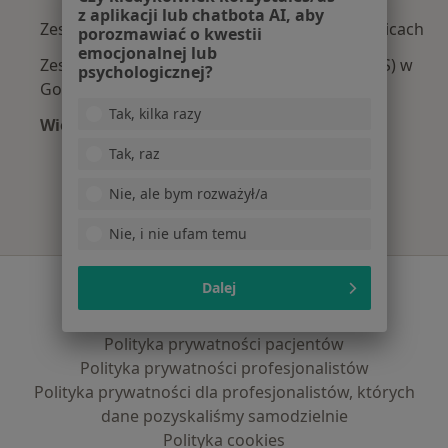
z aplikacji lub chatbota AI, aby
Zespół napięcia przedmiesiączkowego w Gorlicach
porozmawiać o kwestii
emocjonalnej lub
Zespół policystycznych jajników (PCOS / PMOS) w
psychologicznej?
Gorlicach
Tak, kilka razy
Więcej (1)
Więcej w kategorii: Najczęście leczone choroby
Tak, raz
Nie, ale bym rozważył/a
Nie, i nie ufam temu
Serwis
Dalej
Regulamin
Polityka prywatności pacjentów
Polityka prywatności profesjonalistów
Polityka prywatności dla profesjonalistów, których
dane pozyskaliśmy samodzielnie
Polityka cookies