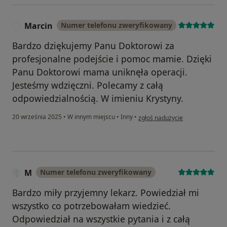
Marcin
Numer telefonu zweryfikowany
M
Bardzo dziękujemy Panu Doktorowi za
profesjonalne podejście i pomoc mamie. Dzięki
Panu Doktorowi mama uniknęła operacji.
Jesteśmy wdzięczni. Polecamy z całą
odpowiedzialnością. W imieniu Krystyny.
w opinii użytkownika Marcin
20 września 2025
•
W innym miejscu
•
Inny
•
zgłoś nadużycie
M
Numer telefonu zweryfikowany
Bardzo miły przyjemny lekarz. Powiedział mi
wszystko co potrzebowałam wiedzieć.
Odpowiedział na wszystkie pytania i z całą