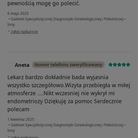
pewnością mogę go polecić.
6 maja 2025
•
Gabinet Specjalistycznej Diagnostyki Ginekologicznej i Położniczej
•
Inny
w opinii użytkownika M
•
zgłoś nadużycie
Aneta
Numer telefonu zweryfikowany
A
Lekarz bardzo dokładnie bada wyjasnia
wszystko szczegółowo.Wizyta przebiegła w miłej
atmosferze ....Nikt wczesniej nie wykrył mi
endometriozy Dziękuję za pomoc Serdecznie
polecam
1 kwietnia 2025
•
Gabinet Specjalistycznej Diagnostyki Ginekologicznej i Położniczej
•
Inny
w opinii użytkownika Aneta
•
zgłoś nadużycie