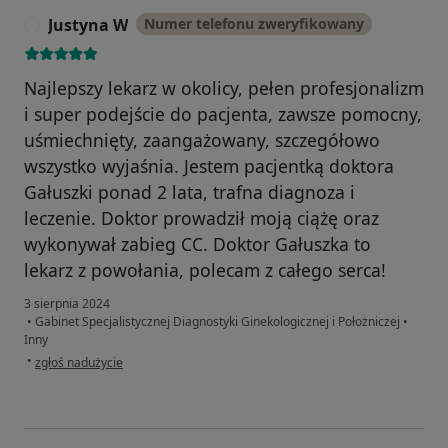
Justyna W
Numer telefonu zweryfikowany
J
Najlepszy lekarz w okolicy, pełen profesjonalizm
i super podejście do pacjenta, zawsze pomocny,
uśmiechnięty, zaangażowany, szczegółowo
wszystko wyjaśnia. Jestem pacjentką doktora
Gałuszki ponad 2 lata, trafna diagnoza i
leczenie. Doktor prowadził moją ciążę oraz
wykonywał zabieg CC. Doktor Gałuszka to
lekarz z powołania, polecam z całego serca!
3 sierpnia 2024
•
Gabinet Specjalistycznej Diagnostyki Ginekologicznej i Położniczej
•
Inny
w opinii użytkownika Justyna W
•
zgłoś nadużycie