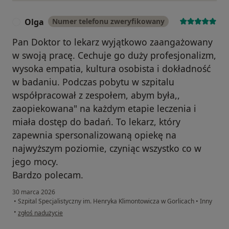
Olga
Numer telefonu zweryfikowany
O
Pan Doktor to lekarz wyjątkowo zaangażowany
w swoją pracę. Cechuje go duży profesjonalizm,
wysoka empatia, kultura osobista i dokładność
w badaniu. Podczas pobytu w szpitalu
współpracował z zespołem, abym była,,
zaopiekowana" na każdym etapie leczenia i
miała dostęp do badań. To lekarz, który
zapewnia spersonalizowaną opiekę na
najwyższym poziomie, czyniąc wszystko co w
jego mocy.
Bardzo polecam.
30 marca 2026
•
Szpital Specjalistyczny im. Henryka Klimontowicza w Gorlicach
•
Inny
w opinii użytkownika Olga
•
zgłoś nadużycie