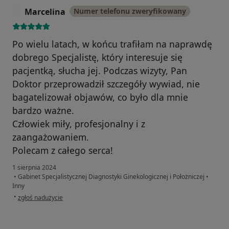
Marcelina
Numer telefonu zweryfikowany
M
Po wielu latach, w końcu trafiłam na naprawdę
dobrego Specjalistę, który interesuje się
pacjentką, słucha jej. Podczas wizyty, Pan
Doktor przeprowadził szczegóły wywiad, nie
bagatelizował objawów, co było dla mnie
bardzo ważne.
Człowiek miły, profesjonalny i z
zaangażowaniem.
Polecam z całego serca!
1 sierpnia 2024
•
Gabinet Specjalistycznej Diagnostyki Ginekologicznej i Położniczej
•
Inny
w opinii użytkownika Marcelina
•
zgłoś nadużycie