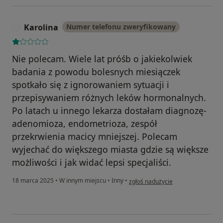
Karolina
Numer telefonu zweryfikowany
K
Nie polecam. Wiele lat próśb o jakiekolwiek
badania z powodu bolesnych miesiączek
spotkało się z ignorowaniem sytuacji i
przepisywaniem różnych leków hormonalnych.
Po latach u innego lekarza dostałam diagnozę-
adenomioza, endometrioza, zespół
przekrwienia macicy mniejszej. Polecam
wyjechać do większego miasta gdzie są większe
możliwości i jak widać lepsi specjaliści.
w opinii użytkownika Karolina
18 marca 2025
•
W innym miejscu
•
Inny
•
zgłoś nadużycie