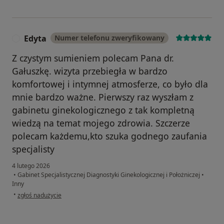
Edyta
Numer telefonu zweryfikowany
E
Z czystym sumieniem polecam Pana dr.
Gałuszkę. wizyta przebiegła w bardzo
komfortowej i intymnej atmosferze, co było dla
mnie bardzo ważne. Pierwszy raz wyszłam z
gabinetu ginekologicznego z tak kompletną
wiedzą na temat mojego zdrowia. Szczerze
polecam każdemu,kto szuka godnego zaufania
specjalisty
4 lutego 2026
•
Gabinet Specjalistycznej Diagnostyki Ginekologicznej i Położniczej
•
Inny
w opinii użytkownika Edyta
•
zgłoś nadużycie