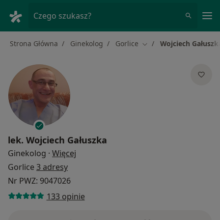
Me
Czego szukasz?
Strona Główna
Ginekolog
Gorlice
Wojciech Gałuszk
Zmień miasto
lek.
Wojciech Gałuszka
O specjalizacjach
Ginekolog
·
Więcej
Gorlice
3 adresy
Nr PWZ: 9047026
133 opinie