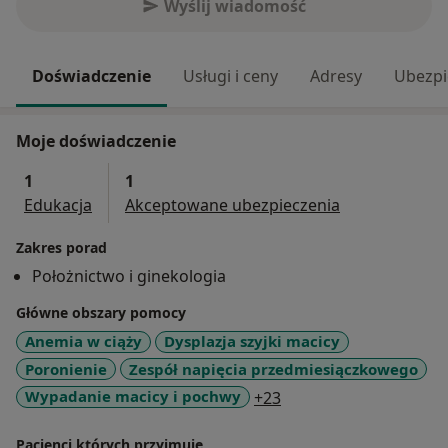
Wyślij wiadomość
Doświadczenie
Usługi i ceny
Adresy
Ubezpi
Moje doświadczenie
1
1
Edukacja
Akceptowane ubezpieczenia
Zakres porad
Położnictwo i ginekologia
Główne obszary pomocy
Anemia w ciąży
Dysplazja szyjki macicy
Poronienie
Zespół napięcia przedmiesiączkowego
a11y_sr_more_diseas
Wypadanie macicy i pochwy
+23
Pacjenci których przyjmuję