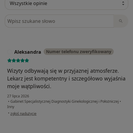
Szukaj w opiniach
Aleksandra
Numer telefonu zweryfikowany
A
Wizyty odbywają się w przyjaznej atmosferze.
Lekarz jest kompetentny i szczegółowo wyjaśnia
moje wątpliwości.
27 lipca 2026
•
Gabinet Specjalistycznej Diagnostyki Ginekologicznej i Położniczej
•
Inny
w opinii użytkownika Aleksandra
•
zgłoś nadużycie