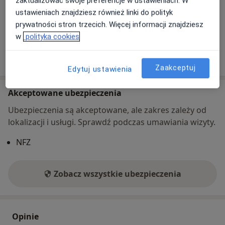
zaktualizować swoje preferencje w ustawieniach. W
Gotówka
ustawieniach znajdziesz również linki do polityk
Karta płatnicza
prywatności stron trzecich. Więcej informacji znajdziesz
Blik
w
polityka cookies
Pokaż więcej
o adresie
Zaakceptuj
Edytuj ustawienia
Akceptowane ubezpieczenia
Ubezpieczenia są akceptowane, ale zakres zależy od
lokalizacji i usługi. Sprawdź podczas umawiania wizyty.
NFZ
Zobacz wszystkie ubezpieczenia
Opinie