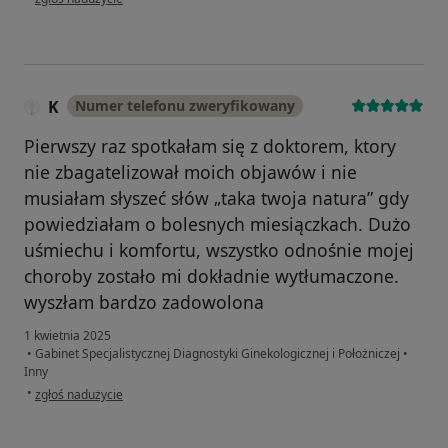
K
Numer telefonu zweryfikowany
Pierwszy raz spotkałam się z doktorem, ktory
nie zbagatelizował moich objawów i nie
musiałam słyszeć słów „taka twoja natura” gdy
powiedziałam o bolesnych miesiączkach. Dużo
uśmiechu i komfortu, wszystko odnośnie mojej
choroby zostało mi dokładnie wytłumaczone.
wyszłam bardzo zadowolona
1 kwietnia 2025
•
Gabinet Specjalistycznej Diagnostyki Ginekologicznej i Położniczej
•
Inny
w opinii użytkownika K
•
zgłoś nadużycie