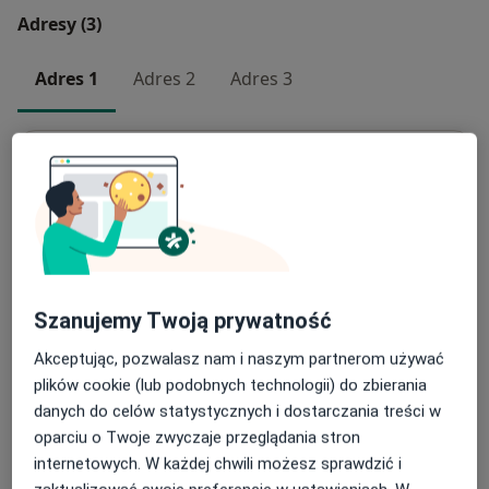
Adresy (3)
Adres 1
Adres 2
Adres 3
Gabinet Specjalistycznej Diagnostyki
Ginekologicznej i Położniczej
Słoneczna 2,
38-300
Gorlice
Powiększ mapę
otwiera się w nowej karcie
Szanujemy Twoją prywatność
Dostępność
W tym gabinecie nie można umawiać wizyt przez
Akceptując, pozwalasz nam i naszym partnerom używać
internet
plików cookie (lub podobnych technologii) do zbierania
Co mam zrobić w tej sytuacji?
danych do celów statystycznych i dostarczania treści w
oparciu o Twoje zwyczaje przeglądania stron
internetowych. W każdej chwili możesz sprawdzić i
Metody płatności (wizyty prywatne)