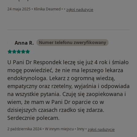
w opinii użytkownika Dorota
24 maja 2025
•
Klinika Deamed
•
•
zgłoś nadużycie
Anna R.
Numer telefonu zweryfikowany
A
U Pani Dr Respondek leczę się już 4 rok i śmiało
mogę powiedzieć, że nie ma lepszego lekarza
endokrynologa. Lekarz z ogromną wiedzą,
empatyczny oraz rzetelny, wyjaśnia i odpowiada
na wszystkie pytania. Czuję się zaopiekowana i
wiem, że mam w Pani Dr oparcie co w
dzisiejszych czasach rzadko się zdarza.
Serdecznie polecam.
w opinii użytkownika Anna R.
2 października 2024
•
W innym miejscu
•
Inny
•
zgłoś nadużycie