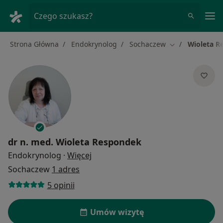
Me
Czego szukasz?
Strona Główna
Endokrynolog
Sochaczew
Wioleta R
Zmień miasto
dr n. med.
Wioleta Respondek
O specjalizacjach
Endokrynolog
·
Więcej
Sochaczew
1 adres
5 opinii
Umów wizytę