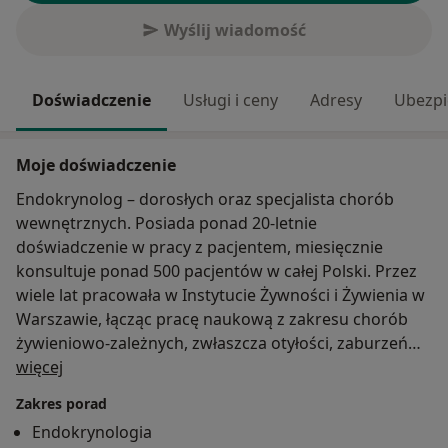
Wyślij wiadomość
Doświadczenie
Usługi i ceny
Adresy
Ubezpi
Moje doświadczenie
Endokrynolog – dorosłych oraz specjalista chorób
wewnętrznych. Posiada ponad 20-letnie
doświadczenie w pracy z pacjentem, miesięcznie
konsultuje ponad 500 pacjentów w całej Polski. Przez
wiele lat pracowała w Instytucie Żywności i Żywienia w
Warszawie, łącząc pracę naukową z zakresu chorób
żywieniowo-zależnych, zwłaszcza otyłości, zaburzeń
O mnie
lipidowych, celiakii, czynnościowych chorób przewodu
więcej
pokarmowego z praktyką lekarską. W 2002 r. obroniła
Zakres porad
doktorat z zakresu wpływu fenotypów apolipoproteiny
Endokrynologia
E na efekty leczenia hiperlipidemii. Jest autorem i