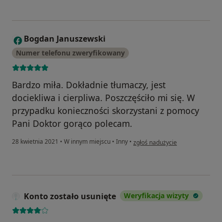
Bogdan Januszewski
B
Numer telefonu zweryfikowany
Bardzo miła. Dokładnie tłumaczy, jest
dociekliwa i cierpliwa. Poszczęściło mi się. W
przypadku konieczności skorzystani z pomocy
Pani Doktor gorąco polecam.
w opinii użytkownika Bogdan Ja
28 kwietnia 2021
•
W innym miejscu
•
Inny
•
zgłoś nadużycie
Konto zostało usunięte
Weryfikacja wizyty