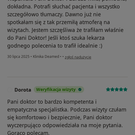
dokładna. Potrafi słuchać pacjenta i wszystko
szczegółowo tłumaczy. Dawno już nie
spotkałam się z tak przemiłą atmoferą na
wizytach. Jestem szczęśliwa że trafiłam właśnie
do Pani Doktor! Jeśli ktoś szuka lekarza
godnego polecenia to trafił idealnie :)
w opinii użytkownika Agnieszka B
30 lipca 2025
•
Klinika Deamed
•
•
zgłoś nadużycie
Dorota
Weryfikacja wizyty
D
Pani doktor to bardzo kompetenta i
empatyczna specjalistka. Podczas wizyty czułam
się komfortowo i bezpiecznie, Pani doktor
wyczerpująco odpowiedziała na moje pytania.
Gorąco polecam.