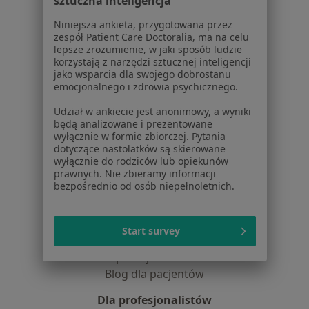
sztuczna inteligencja
Jak działają wyniki wyszukiwania
Dostępność
Niniejsza ankieta, przygotowana przez
zespół Patient Care Doctoralia, ma na celu
O nas
lepsze zrozumienie, w jaki sposób ludzie
Praca
Rekrutujemy!
korzystają z narzędzi sztucznej inteligencji
Partnerzy
jako wsparcia dla swojego dobrostanu
emocjonalnego i zdrowia psychicznego.
Centrum prasowe
Kontakt
Udział w ankiecie jest anonimowy, a wyniki
będą analizowane i prezentowane
Dla pacjentów
wyłącznie w formie zbiorczej. Pytania
dotyczące nastolatków są skierowane
Lekarze
wyłącznie do rodziców lub opiekunów
Placówki medyczne
prawnych. Nie zbieramy informacji
bezpośrednio od osób niepełnoletnich.
Pytania i odpowiedzi
Usługi i zabiegi
Choroby
Start survey
Pomoc
Aplikacje mobilne
Blog dla pacjentów
Dla profesjonalistów