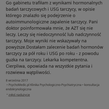
Go gabinetu trafiłam z wynikami hormonalnych
badań tarczycowych i USG tarczycy, w opisie
którego znalazło się podejrzenie o
autoimmunologiczne zapalenie tarczycy. Pani
doktor poinformowała mnie, że AZT się nie
leczy. Leczy się niedoczynność lub nadczynność
tarczycy. Moje wyniki nie wskazywały na
powyższe.Dostałam zalecenie badań hormonów
tarczycy za pół roku i USG po roku - z powodu
guzka na tarczycy. Lekarka kompetentna.
Cierpliwa, opowiada na wszystkie pytania i
rozwiewa wątpliwości.
8 września 2017
•
PsychoMedic.pl Klinika Psychologiczno-Psychiatryczna
•
konsultacja
endokrynologiczna
w opinii użytkownika Konto zostało usunięte
•
zgłoś nadużycie