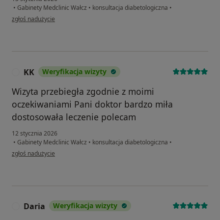
•
Gabinety Medclinic Wałcz
•
konsultacja diabetologiczna
•
w opinii użytkownika MS
zgłoś nadużycie
KK
Weryfikacja wizyty
K
Wizyta przebiegła zgodnie z moimi
oczekiwaniami Pani doktor bardzo miła
dostosowała leczenie polecam
12 stycznia 2026
•
Gabinety Medclinic Wałcz
•
konsultacja diabetologiczna
•
w opinii użytkownika KK
zgłoś nadużycie
Daria
Weryfikacja wizyty
D