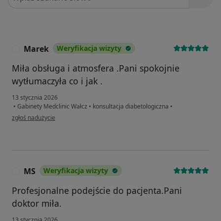
Marek
Weryfikacja wizyty
M
Miła obsługa i atmosfera .Pani spokojnie
wytłumaczyła co i jak .
13 stycznia 2026
•
Gabinety Medclinic Wałcz
•
konsultacja diabetologiczna
•
w opinii użytkownika Marek
zgłoś nadużycie
MS
Weryfikacja wizyty
M
Profesjonalne podejście do pacjenta.Pani
doktor miła.
13 stycznia 2026