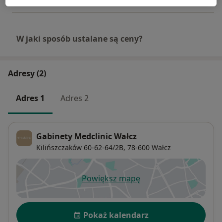
W jaki sposób ustalane są ceny?
Adresy (2)
Adres 1
Adres 2
Gabinety Medclinic Wałcz
Kilińszczaków 60-62-64/2B,
78-600
Wałcz
Powiększ mapę
otwiera się w nowej karcie
Dostępność
Pokaż kalendarz