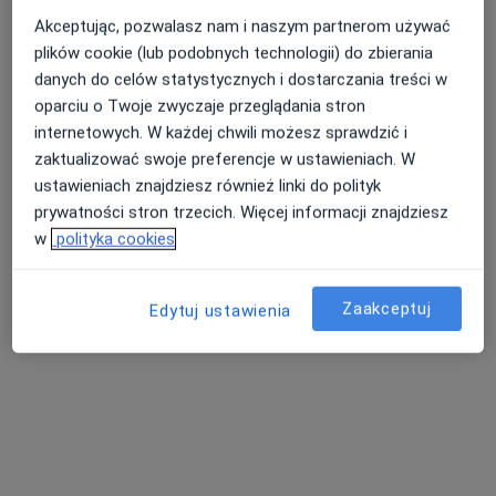
Akceptując, pozwalasz nam i naszym partnerom używać
plików cookie (lub podobnych technologii) do zbierania
danych do celów statystycznych i dostarczania treści w
Nasza średnia ocena na App Store to 4.9 i 4.1 na
Nie znaleźliśmy specjalistów spełniających
oparciu o Twoje zwyczaje przeglądania stron
Google Play Store
podane kryteria
internetowych. W każdej chwili możesz sprawdzić i
zaktualizować swoje preferencje w ustawieniach. W
Rozważ usunięcie niektórych filtrów:
ustawieniach znajdziesz również linki do polityk
Ubezpieczenia
prywatności stron trzecich. Więcej informacji znajdziesz
w
polityka cookies
Zaakceptuj
Edytuj ustawienia
Serwis
Regulamin
Polityka prywatności pacjentów
Polityka prywatności profesjonalistów