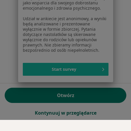
jako wsparcia dla swojego dobrostanu
emocjonalnego i zdrowia psychicznego.
Sąd Rejonowy dla m.st. Warszawy w Warszawie XII
Wydział Gospodarczy KRS
Udział w ankiecie jest anonimowy, a wyniki
będą analizowane i prezentowane
wyłącznie w formie zbiorczej. Pytania
Facebook
otwiera się w nowej karcie
dotyczące nastolatków są skierowane
wyłącznie do rodziców lub opiekunów
prawnych. Nie zbieramy informacji
bezpośrednio od osób niepełnoletnich.
otwiera się w nowej karcie
otwiera się w nowej karcie
otwiera się w nowej karcie
otwiera się w nowej karci
otwiera się
otwi
Polska
,
Türkiye
,
España
,
Italia
,
Deutschland
,
Česko
,
otwiera się w nowej karcie
otwiera się w nowej karcie
otwiera się w nowej karcie
otwiera się w nowej kar
otwiera się 
otwier
Portugal
,
México
,
Chile
,
Brasil
,
Argentina
,
Perú
,
otwiera się w nowej karc
Colombia
Start survey
Płatności kartą
ROZPORZĄDZENIE (UE) 2022/2065 (DSA) art. 24:
Otwórz
15.395.179 użytkowników/miesiąc - Czerwiec 2026
www.znanylekarz.pl © 2026 - Znajdź lekarza i umów
Kontynuuj w przeglądarce
wizytę