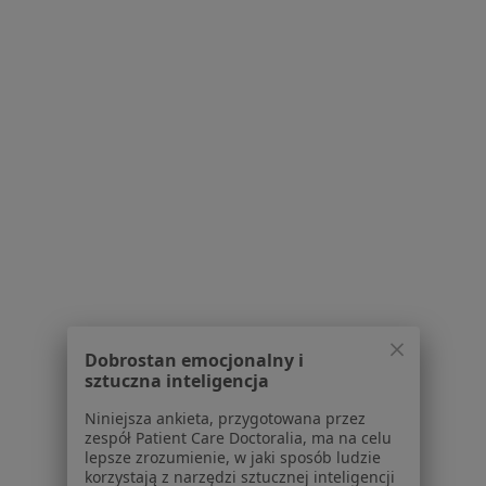
Blog dla pacjentów
Dla profesjonalistów
Cennik
Dla lekarzy
Dla placówek medycznych
Noa Notes
nowość
Baza wiedzy
Centrum Pomocy dla Specjalisty
Kontakt
ZnanyLekarz - Strona główna
ZnanyLekarz Sp. z o.o.
ul. Kolejowa 5/7
Dobrostan emocjonalny i
01-217 Warszawa, Polska
sztuczna inteligencja
Niniejsza ankieta, przygotowana przez
NIP: ⁠7010224868
zespół Patient Care Doctoralia, ma na celu
KRS: ⁠0000347997
lepsze zrozumienie, w jaki sposób ludzie
REGON: ⁠142276657
korzystają z narzędzi sztucznej inteligencji