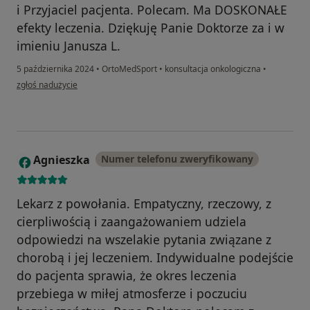
i Przyjaciel pacjenta. Polecam. Ma DOSKONAŁE
efekty leczenia. Dziękuję Panie Doktorze za i w
imieniu Janusza L.
5 października 2024
•
OrtoMedSport
•
konsultacja onkologiczna
•
w opinii użytkownika Paweł
zgłoś nadużycie
Agnieszka
Numer telefonu zweryfikowany
A
Lekarz z powołania. Empatyczny, rzeczowy, z
cierpliwością i zaangażowaniem udziela
odpowiedzi na wszelakie pytania związane z
chorobą i jej leczeniem. Indywidualne podejście
do pacjenta sprawia, że okres leczenia
przebiega w miłej atmosferze i poczuciu