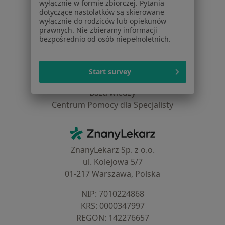
wyłącznie w formie zbiorczej. Pytania
Blog dla pacjentów
dotyczące nastolatków są skierowane
wyłącznie do rodziców lub opiekunów
Dla profesjonalistów
prawnych. Nie zbieramy informacji
bezpośrednio od osób niepełnoletnich.
Cennik
Dla lekarzy
Dla placówek medycznych
Start survey
Noa Notes
nowość
Baza wiedzy
Centrum Pomocy dla Specjalisty
Kontakt
ZnanyLekarz - Strona główna
ZnanyLekarz Sp. z o.o.
ul. Kolejowa 5/7
01-217 Warszawa, Polska
NIP: ⁠7010224868
KRS: ⁠0000347997
REGON: ⁠142276657