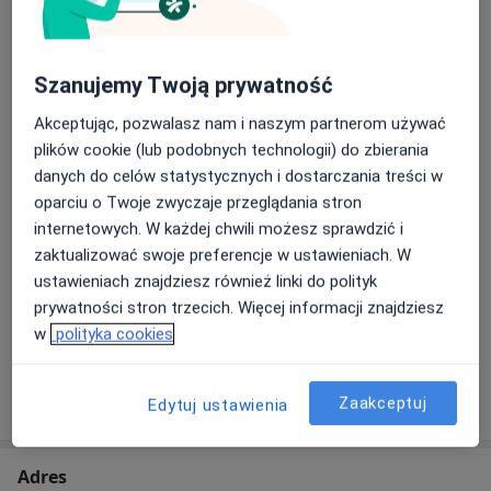
Szczegóły
USG
Szanujemy Twoją prywatność
Szczegóły
Akceptując, pozwalasz nam i naszym partnerom używać
plików cookie (lub podobnych technologii) do zbierania
Tomografia komputerowa
danych do celów statystycznych i dostarczania treści w
Szczegóły
oparciu o Twoje zwyczaje przeglądania stron
internetowych. W każdej chwili możesz sprawdzić i
Terapia przeciwbólowa
zaktualizować swoje preferencje w ustawieniach. W
Szczegóły
ustawieniach znajdziesz również linki do polityk
prywatności stron trzecich. Więcej informacji znajdziesz
+ 17 usług
w
polityka cookies
W jaki sposób ustalane są ceny?
Zaakceptuj
Edytuj ustawienia
Adres