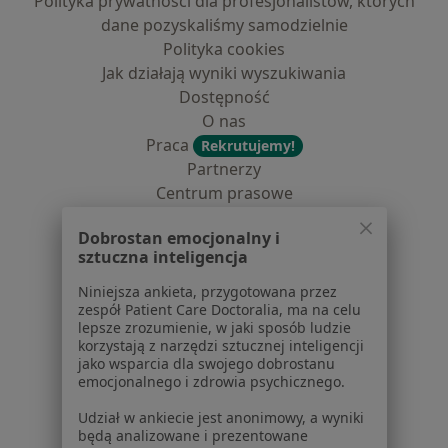
Polityka prywatności dla profesjonalistów, których
dane pozyskaliśmy samodzielnie
Polityka cookies
Jak działają wyniki wyszukiwania
Dostępność
O nas
Praca
Rekrutujemy!
Partnerzy
Centrum prasowe
Kontakt
Dobrostan emocjonalny i
Dla pacjentów
sztuczna inteligencja
Lekarze
Niniejsza ankieta, przygotowana przez
zespół Patient Care Doctoralia, ma na celu
Placówki medyczne
lepsze zrozumienie, w jaki sposób ludzie
Pytania i odpowiedzi
korzystają z narzędzi sztucznej inteligencji
Usługi i zabiegi
jako wsparcia dla swojego dobrostanu
emocjonalnego i zdrowia psychicznego.
Choroby
Pomoc
Udział w ankiecie jest anonimowy, a wyniki
Aplikacje mobilne
będą analizowane i prezentowane