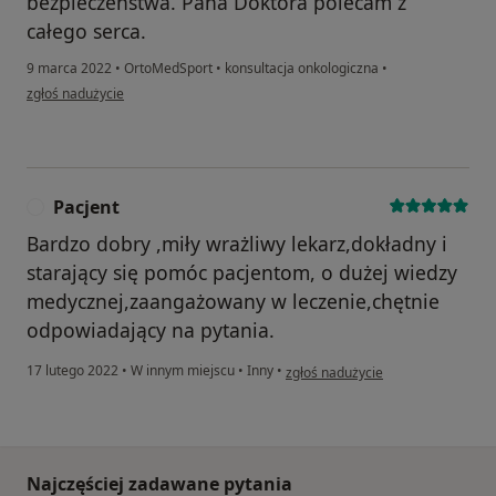
bezpieczeństwa. Pana Doktora polecam z
całego serca.
9 marca 2022
•
OrtoMedSport
•
konsultacja onkologiczna
•
w opinii użytkownika Agnieszka
zgłoś nadużycie
Pacjent
P
Bardzo dobry ,miły wrażliwy lekarz,dokładny i
starający się pomóc pacjentom, o dużej wiedzy
medycznej,zaangażowany w leczenie,chętnie
odpowiadający na pytania.
w opinii użytkownika Pacjent
17 lutego 2022
•
W innym miejscu
•
Inny
•
zgłoś nadużycie
Najczęściej zadawane pytania