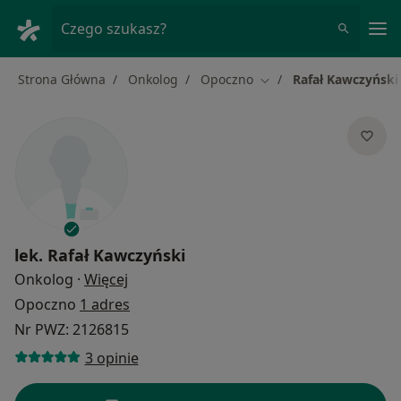
Me
Czego szukasz?
Strona Główna
Onkolog
Opoczno
Rafał Kawczyński
Zmień miasto
lek.
Rafał Kawczyński
O specjalizacjach
Onkolog
·
Więcej
Opoczno
1 adres
Nr PWZ: 2126815
3 opinie