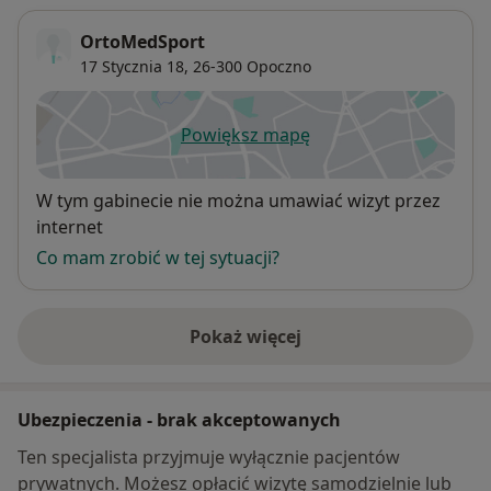
OrtoMedSport
17 Stycznia 18,
26-300
Opoczno
Powiększ mapę
otwiera się w nowej karcie
Dostępność
W tym gabinecie nie można umawiać wizyt przez
internet
Co mam zrobić w tej sytuacji?
Pokaż więcej
o adresie
Ubezpieczenia - brak akceptowanych
Ten specjalista przyjmuje wyłącznie pacjentów
prywatnych. Możesz opłacić wizytę samodzielnie lub