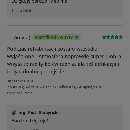
Dziękuję bardzo! Miło mi!
1 lipca 2026
Ania :-)
Weryfikacja wizyty
A
Podczas rehabilitacji zostało wszystko
wyjaśnione . Atmosfera naprawdę super. Dobra
wizyta to nie tylko ćwiczenia, ale też edukacja i
indywidualne podejście.
30 czerwca 2026
•
Gabinety Zdrowia Bielak
•
konsultacja fizjoterapeutyczna
•
w opinii użytkownika Ania :-)
zgłoś nadużycie
mgr Piotr Skrzyński
Bardzo dziękuję!