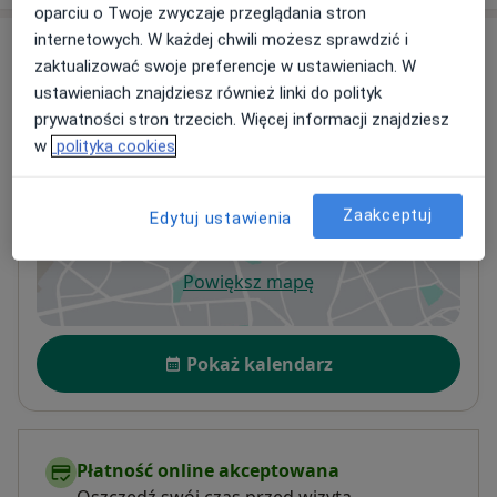
oparciu o Twoje zwyczaje przeglądania stron
internetowych. W każdej chwili możesz sprawdzić i
Adresy (2)
zaktualizować swoje preferencje w ustawieniach. W
ustawieniach znajdziesz również linki do polityk
Adres 1
Adres 2
prywatności stron trzecich. Więcej informacji znajdziesz
w
polityka cookies
Gabinety Zdrowia Bielak
Mazowiecka 12,
78-520
Złocieniec
Zaakceptuj
Edytuj ustawienia
Powiększ mapę
otwiera się w nowej karcie
Dostępność
Pokaż kalendarz
Płatność online akceptowana
Oszczędź swój czas przed wizytą.