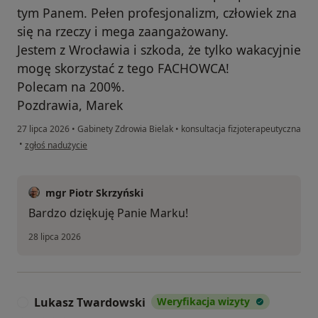
tym Panem. Pełen profesjonalizm, człowiek zna
się na rzeczy i mega zaangażowany.
Jestem z Wrocławia i szkoda, że tylko wakacyjnie
mogę skorzystać z tego FACHOWCA!
Polecam na 200%.
Pozdrawia, Marek
27 lipca 2026
•
Gabinety Zdrowia Bielak
•
konsultacja fizjoterapeutyczna
w opinii użytkownika Marek
•
zgłoś nadużycie
mgr Piotr Skrzyński
Bardzo dziękuję Panie Marku!
28 lipca 2026
Lukasz Twardowski
Weryfikacja wizyty
L