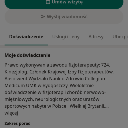
Umów wizytę
Wyślij wiadomość
Doświadczenie
Usługi i ceny
Adresy
Ubezpi
Moje doświadczenie
Prawo wykonywania zawodu fizjoterapeuty: 724.
Kinezjolog. Członek Krajowej Izby Fizjoterapeutów.
Absolwent Wydziału Nauk o Zdrowiu Collegium
Medicum UMK w Bydgoszczy. Wieloletnie
doświadczenie w fizjoterapii chorób nerwowo-
mięśniowych, neurologicznych oraz urazów
sportowych nabyte w Polsce i Wielkiej Brytanii.
O mnie
Specjalista zaopatrzenia ortopedycznego (ortotyka i
więcej
sprzęt rehabilitacyjny) z kilkunastoletnim stażem u
Zakres porad
światowego lidera - firmy Ottobock. Nieustannie