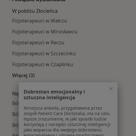
W pobliżu Złocieńca
Fizjoterapeuci w Wałczu
Fizjoterapeuci w Mirosławcu
Fizjoterapeuci w Reczu
Fizjoterapeuci w Szczecinku
Fizjoterapeuci w Czaplinku
Więcej (3)
Więcej w kategorii: W pobliżu Złocieńca
Dobrostan emocjonalny i
Najczęście leczone choroby
sztuczna inteligencja
Ból barku w Złocieńcu
Niniejsza ankieta, przygotowana przez
zespół Patient Care Doctoralia, ma na celu
Ból biodra w Złocieńcu
lepsze zrozumienie, w jaki sposób ludzie
korzystają z narzędzi sztucznej inteligencji
Ból karku w Złocieńcu
jako wsparcia dla swojego dobrostanu
emocjonalnego i zdrowia psychicznego.