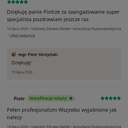
Dziękuję panie Piotrze za zaangażowanie super
specjalista pozdrawiam jeszcze raz.
16 lipca 2026
•
Gabinety Zdrowia Bielak
•
konsultacja fizjoterapeutyczna
w opinii użytkownika Lukasz Twardowski
•
zgłoś nadużycie
mgr Piotr Skrzyński
Dziękuję!
19 lipca 2026
Piotr
Weryfikacja wizyty
P
Pełen profesjonalizm Wszystko wyjaśnione jak
nalezy
14 lipca 2026
•
Gabinety Zdrowia Bielak
•
konsultacja fizjoterapeutyczna