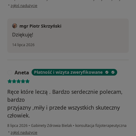
w opinii użytkownika Piotr
•
zgłoś nadużycie
mgr Piotr Skrzyński
Dziękuję!
14 lipca 2026
Aneta
Płatność i wizyta zweryfikowane
A
Ręce które leczą . Bardzo serdecznie polecam,
bardzo
przyjazny ,miły i przede wszystkich skuteczny
człowiek.
8 lipca 2026
•
Gabinety Zdrowia Bielak
•
konsultacja fizjoterapeutyczna
w opinii użytkownika Aneta
•
zgłoś nadużycie