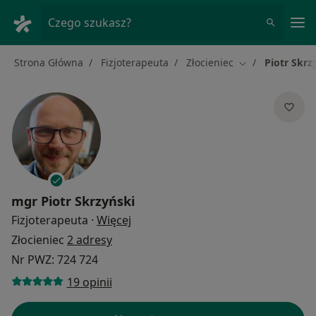
Me
Czego szukasz?
Strona Główna
Fizjoterapeuta
Złocieniec
Piotr Skrz
Zmień miasto
mgr
Piotr Skrzyński
O specjalizacjach
Fizjoterapeuta
·
Więcej
Złocieniec
2 adresy
Nr PWZ: 724 724
19 opinii