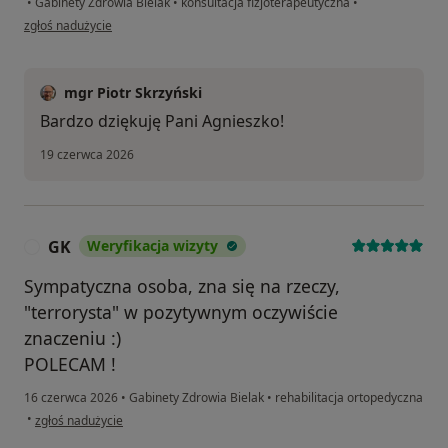
•
Gabinety Zdrowia Bielak
•
konsultacja fizjoterapeutyczna
•
w opinii użytkownika Agnieszka
zgłoś nadużycie
mgr Piotr Skrzyński
Bardzo dziękuję Pani Agnieszko!
19 czerwca 2026
GK
Weryfikacja wizyty
G
Sympatyczna osoba, zna się na rzeczy,
"terrorysta" w pozytywnym oczywiście
znaczeniu :)
POLECAM !
16 czerwca 2026
•
Gabinety Zdrowia Bielak
•
rehabilitacja ortopedyczna
w opinii użytkownika GK
•
zgłoś nadużycie