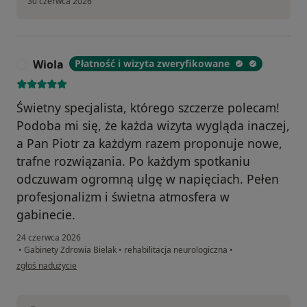
30 czerwca 2026
Wiola
Płatność i wizyta zweryfikowane
W
Świetny specjalista, którego szczerze polecam!
Podoba mi się, że każda wizyta wygląda inaczej,
a Pan Piotr za każdym razem proponuje nowe,
trafne rozwiązania. Po każdym spotkaniu
odczuwam ogromną ulgę w napięciach. Pełen
profesjonalizm i świetna atmosfera w
gabinecie.
24 czerwca 2026
•
Gabinety Zdrowia Bielak
•
rehabilitacja neurologiczna
•
w opinii użytkownika Wiola
zgłoś nadużycie