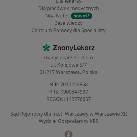
Dla lekarzy
Dla placówek medycznych
Noa Notes
nowość
Baza wiedzy
Centrum Pomocy dla Specjalisty
Kontakt
ZnanyLekarz - Strona główna
ZnanyLekarz Sp. z o.o.
ul. Kolejowa 5/7
01-217 Warszawa, Polska
NIP: ⁠7010224868
KRS: ⁠0000347997
REGON: ⁠142276657
Sąd Rejonowy dla m.st. Warszawy w Warszawie XII
Wydział Gospodarczy KRS
Facebook
otwiera się w nowej karcie