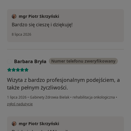
mgr Piotr Skrzyński
Bardzo się cieszę i dziękuję!
8 lipca 2026
Barbara Bryła
Numer telefonu zweryfikowany
B
Wizyta z bardzo profesjonalnym podejściem, a
także pełnym życzliwości.
1 lipca 2026
•
Gabinety Zdrowia Bielak
•
rehabilitacja onkologiczna
•
w opinii użytkownika Barbara Bryła
zgłoś nadużycie
mgr Piotr Skrzyński