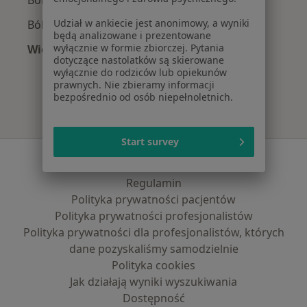
Ból kolana w Złocieńcu
Udział w ankiecie jest anonimowy, a wyniki
Ból pleców w Złocieńcu
będą analizowane i prezentowane
wyłącznie w formie zbiorczej. Pytania
Więcej (15)
dotyczące nastolatków są skierowane
Więcej w kategorii: Najczęście leczone chorob
wyłącznie do rodziców lub opiekunów
prawnych. Nie zbieramy informacji
bezpośrednio od osób niepełnoletnich.
Start survey
Serwis
Regulamin
Polityka prywatności pacjentów
Polityka prywatności profesjonalistów
Polityka prywatności dla profesjonalistów, których
dane pozyskaliśmy samodzielnie
Polityka cookies
Jak działają wyniki wyszukiwania
Dostępność