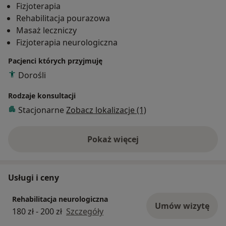
Fizjoterapia
zdobywający i poszerzający swoją wiedzę w
Rehabilitacja pourazowa
kontaktach z czołowymi specjalistami w fizjoterapii w
Masaż leczniczy
Polsce. Miłośnik i praktyk anatomii, akordeonu, tańca
Fizjoterapia neurologiczna
towarzyskiego i żeglarstwa.
Zapraszam na konsultacje, diagnostykę, terapię
Pacjenci których przyjmuję
indywidualną.
Dorośli
Wizyty domowe, dojazd do pacjenta.
Pilny kontakt.
Rodzaje konsultacji
Stacjonarne
Zobacz lokalizacje (1)
Pokaż więcej
o doświadczeniu
Usługi i ceny
Rehabilitacja neurologiczna
Umów wizytę
180 zł - 200 zł
Szczegóły