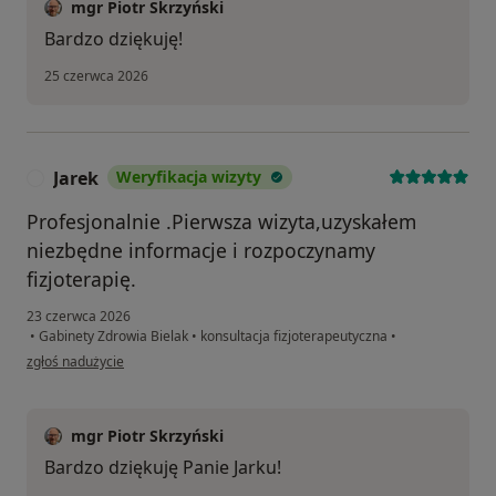
mgr Piotr Skrzyński
Bardzo dziękuję!
25 czerwca 2026
Jarek
Weryfikacja wizyty
J
Profesjonalnie .Pierwsza wizyta,uzyskałem
niezbędne informacje i rozpoczynamy
fizjoterapię.
23 czerwca 2026
•
Gabinety Zdrowia Bielak
•
konsultacja fizjoterapeutyczna
•
w opinii użytkownika Jarek
zgłoś nadużycie
mgr Piotr Skrzyński
Bardzo dziękuję Panie Jarku!