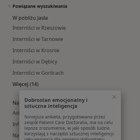
Powiązane wyszukiwania
W pobliżu Jasła
Interniści w Rzeszowie
Interniści w Tarnowie
Interniści w Krosnie
Interniści w Dębicy
Interniści w Gorlicach
Więcej (14)
Więcej w kategorii: W pobliżu Jasła
Dobrostan emocjonalny i
Najczęście leczone choroby
sztuczna inteligencja
Astma oskrzelowa w Jasle
Niniejsza ankieta, przygotowana przez
zespół Patient Care Doctoralia, ma na celu
Infekcje dróg oddechowych w Jasle
lepsze zrozumienie, w jaki sposób ludzie
korzystają z narzędzi sztucznej inteligencji
Nadciśnienie tętnicze w Jasle
jako wsparcia dla swojego dobrostanu