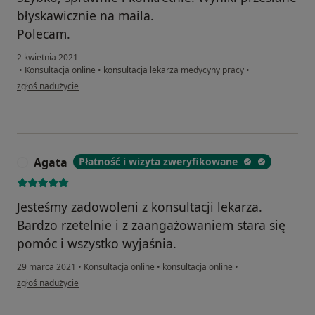
błyskawicznie na maila.
Polecam.
2 kwietnia 2021
•
Konsultacja online
•
konsultacja lekarza medycyny pracy
•
w opinii użytkownika KaK
zgłoś nadużycie
Agata
Płatność i wizyta zweryfikowane
A
Jesteśmy zadowoleni z konsultacji lekarza.
Bardzo rzetelnie i z zaangażowaniem stara się
pomóc i wszystko wyjaśnia.
29 marca 2021
•
Konsultacja online
•
konsultacja online
•
w opinii użytkownika Agata
zgłoś nadużycie