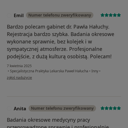
Emil
Numer telefonu zweryfikowany
E
Bardzo polecam gabinet dr. Pawła Hałuchy.
Rejestracja bardzo szybka. Badania okresowe
wykonane sprawnie, bez kolejek i w
sympatycznej atmosferze. Profesjonalne
podejście, z dużą kulturą osobistą. Polecam!
7 kwietnia 2025
•
Specjalistyczna Praktyka Lekarska Paweł Hałucha
•
Inny
•
w opinii użytkownika Emil
zgłoś nadużycie
Anita
Numer telefonu zweryfikowany
A
Badania okresowe medycyny pracy
przeprowadzone sprawnie i profesjonalnie.