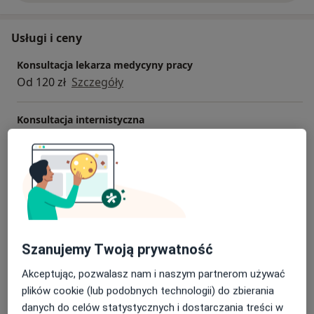
Usługi i ceny
Konsultacja lekarza medycyny pracy
Od 120 zł
Szczegóły
Konsultacja internistyczna
Od 100 zł
Szczegóły
Konsultacja online
Od 100 zł
Szczegóły
Badania profilaktyczne
Od 120 zł
Szczegóły
Szanujemy Twoją prywatność
Akceptując, pozwalasz nam i naszym partnerom używać
Badanie profilaktyczne, medycyna pracy
plików cookie (lub podobnych technologii) do zbierania
Od 100 zł
Szczegóły
danych do celów statystycznych i dostarczania treści w