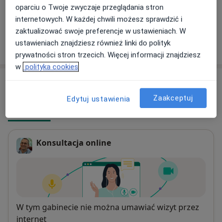
oparciu o Twoje zwyczaje przeglądania stron
+ 1 usługa
internetowych. W każdej chwili możesz sprawdzić i
zaktualizować swoje preferencje w ustawieniach. W
ustawieniach znajdziesz również linki do polityk
W jaki sposób ustalane są ceny?
prywatności stron trzecich. Więcej informacji znajdziesz
w
polityka cookies
Adresy (5)
Zaakceptuj
Edytuj ustawienia
Online
Adres 1
Adres 2
Adres 3
Adres 4
Konsultacja online
Dostępność
W tym gabinecie nie można umawiać wizyt przez
internet