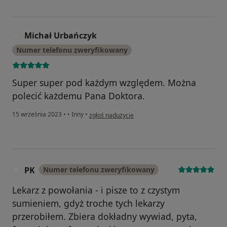
Michał Urbańczyk
M
Numer telefonu zweryfikowany
Super super pod każdym względem. Można
polecić każdemu Pana Doktora.
w opinii użytkownika Michał Urbańczyk
15 września 2023
•
•
Inny
•
zgłoś nadużycie
PK
Numer telefonu zweryfikowany
P
Lekarz z powołania - i pisze to z czystym
sumieniem, gdyż troche tych lekarzy
przerobiłem. Zbiera dokładny wywiad, pyta,