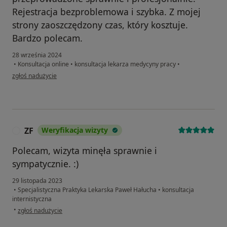
Rejestracja bezproblemowa i szybka. Z mojej
strony zaoszczędzony czas, który kosztuje.
Bardzo polecam.
28 września 2024
•
Konsultacja online
•
konsultacja lekarza medycyny pracy
•
w opinii użytkownika Anita
zgłoś nadużycie
ZF
Weryfikacja wizyty
Z
Polecam, wizyta minęła sprawnie i
sympatycznie. :)
29 listopada 2023
•
Specjalistyczna Praktyka Lekarska Paweł Hałucha
•
konsultacja
internistyczna
w opinii użytkownika ZF
•
zgłoś nadużycie