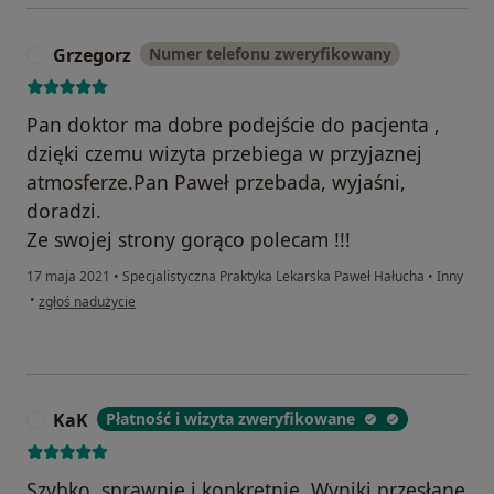
Grzegorz
Numer telefonu zweryfikowany
G
Pan doktor ma dobre podejście do pacjenta ,
dzięki czemu wizyta przebiega w przyjaznej
atmosferze.Pan Paweł przebada, wyjaśni,
doradzi.
Ze swojej strony gorąco polecam !!!
17 maja 2021
•
Specjalistyczna Praktyka Lekarska Paweł Hałucha
•
Inny
w opinii użytkownika Grzegorz
•
zgłoś nadużycie
KaK
Płatność i wizyta zweryfikowane
K
Szybko, sprawnie i konkretnie. Wyniki przesłane