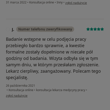
w opinii użytkownika PK
31 marca 2022
•
Konsultacja online
•
Inny
•
zgłoś nadużycie
J.
Numer telefonu zweryfikowany
J
Badanie wstępne w celu podjęcia pracy
przebiegło bardzo sprawnie, a kwestie
formalne zostały dopełnione w niecałe pół
godziny od badania. Wizyta odbyła się w tym
samym dniu, w którym przesłałam zgłoszenie.
Lekarz cierpliwy, zaangażowany. Polecam tego
specjalistę.
26 października 2021
•
Konsultacja online
•
konsultacja lekarza medycyny pracy
•
w opinii użytkownika J.
zgłoś nadużycie