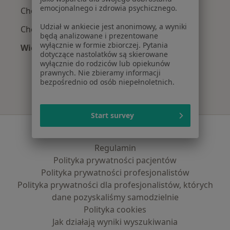
emocjonalnego i zdrowia psychicznego.
Choroba niedokrwienna serca w Jasle
Udział w ankiecie jest anonimowy, a wyniki
Choroba wieńcowa w Jasle
będą analizowane i prezentowane
wyłącznie w formie zbiorczej. Pytania
Więcej (11)
dotyczące nastolatków są skierowane
Więcej w kategorii: Najczęście leczone chorob
wyłącznie do rodziców lub opiekunów
prawnych. Nie zbieramy informacji
bezpośrednio od osób niepełnoletnich.
Start survey
Serwis
Regulamin
Polityka prywatności pacjentów
Polityka prywatności profesjonalistów
Polityka prywatności dla profesjonalistów, których
dane pozyskaliśmy samodzielnie
Polityka cookies
Jak działają wyniki wyszukiwania