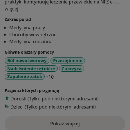
praktyki kontynuuję leczenie przewlekłe na NFZ e -
O mnie
recepta , e ZUS ZLA. W trakcie trwania epidemii
więcej
realizuję online badania z zakresu medycyny pracy:
Zakres porad
wstępne , okresowe i kontrolne. Przed umówieniem
Medycyna pracy
wizyty proszę o kontakt czy dla danego stanowiska
Choroby wewnętrzne
pracy jest możliwe wykonanie takiego badania.
Medycyna rodzinna
Główne obszary pomocy
Ból nowotworowy
Przeziębienie
Nadciśnienie tętnicze
Cukrzyca
a11y_sr_more_diseases
Zapalenie zatok
+10
Pacjenci których przyjmuję
Dorośli (Tylko pod niektórymi adresami)
Dzieci (Tylko pod niektórymi adresami)
Pokaż więcej
o doświadczeniu