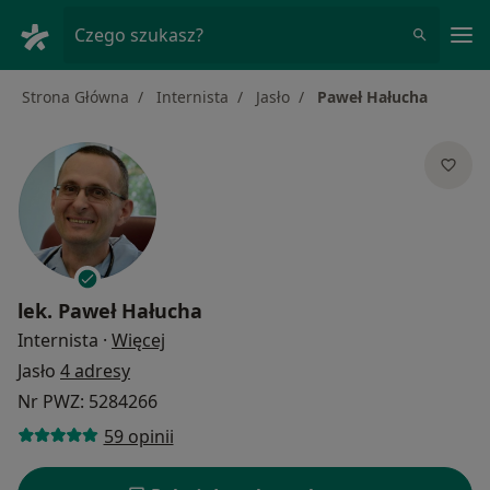
Me
Czego szukasz?
Strona Główna
Internista
Jasło
Paweł Hałucha
lek.
Paweł Hałucha
O specjalizacjach
Internista
·
Więcej
Jasło
4 adresy
Nr PWZ: 5284266
59 opinii