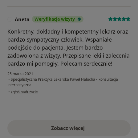
Aneta
Weryfikacja wizyty
A
Konkretny, dokładny i kompetentny lekarz oraz
bardzo sympatyczny człowiek. Wspaniałe
podejście do pacjenta. Jestem bardzo
zadowolona z wizyty. Przepisane leki i zalecenia
bardzo mi pomogły. Polecam serdecznie!
25 marca 2021
•
Specjalistyczna Praktyka Lekarska Paweł Hałucha
•
konsultacja
internistyczna
w opinii użytkownika Aneta
•
zgłoś nadużycie
Zobacz więcej
opinie powyżej