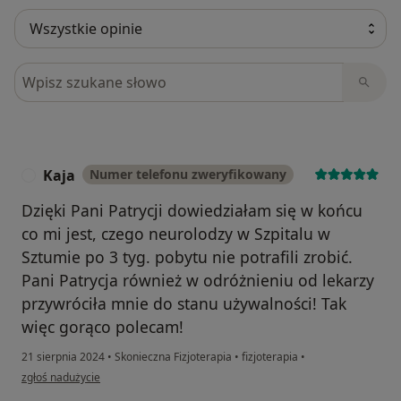
Szukaj w opiniach
Kaja
Numer telefonu zweryfikowany
K
Dzięki Pani Patrycji dowiedziałam się w końcu
co mi jest, czego neurolodzy w Szpitalu w
Sztumie po 3 tyg. pobytu nie potrafili zrobić.
Pani Patrycja również w odróżnieniu od lekarzy
przywróciła mnie do stanu używalności! Tak
więc gorąco polecam!
21 sierpnia 2024
•
Skonieczna Fizjoterapia
•
fizjoterapia
•
w opinii użytkownika Kaja
zgłoś nadużycie