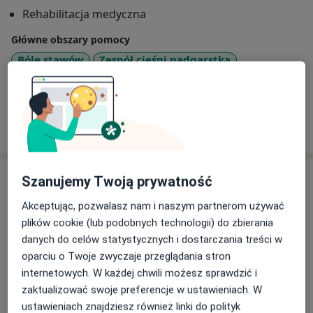
fizjoterapeutycznej jest holistyczne (całościowe)
Rehabilitacja medyczna
podejście do pacjenta oraz dostosowanie terapii do
indywidualnych potrzeb oraz możliwości.
Główne obszary pomocy
Bóle stawów
Zespół cieśni nadgarstka
Doświadczenie zawodowe, ciągłe podnoszenie
a11y_sr_
Łokieć tenisisty
Złamania
Bóle głowy
+24
kwalifikacji, poszerzanie wiedzy z zakresu anatomii,
fizjologii, patologii, biomechaniki i in a także
doskonalenie umiejętności manualnych,
Pokaż więcej
o doświadczeniu
zaangażowanie i rzetelność, empatia i zrozumienie
dają mi możliwość holistycznego podejścia i
kompleksowego leczenia moich pacjentów.
Usługi i ceny
Szanujemy Twoją prywatność
Świadczę także wizyty domowe.
Konsultacja fizjoterapeutyczna
Akceptując, pozwalasz nam i naszym partnerom używać
Szczegóły
plików cookie (lub podobnych technologii) do zbierania
Rehabilitacja to moja pasja.
danych do celów statystycznych i dostarczania treści w
oparciu o Twoje zwyczaje przeglądania stron
Masaż leczniczy
internetowych. W każdej chwili możesz sprawdzić i
Szczegóły
zaktualizować swoje preferencje w ustawieniach. W
ustawieniach znajdziesz również linki do polityk