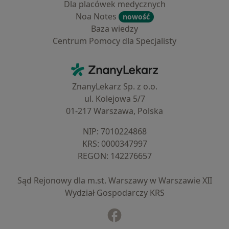
Dla placówek medycznych
Noa Notes
nowość
Baza wiedzy
Centrum Pomocy dla Specjalisty
Kontakt
ZnanyLekarz - Strona główna
ZnanyLekarz Sp. z o.o.
ul. Kolejowa 5/7
01-217 Warszawa, Polska
NIP: ⁠7010224868
KRS: ⁠0000347997
REGON: ⁠142276657
Sąd Rejonowy dla m.st. Warszawy w Warszawie XII
Wydział Gospodarczy KRS
Facebook
otwiera się w nowej karcie