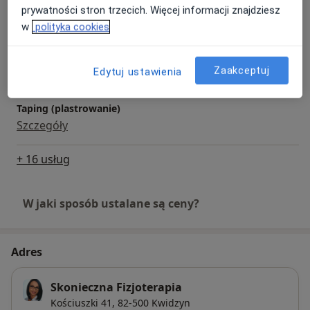
Ćwiczenia
prywatności stron trzecich. Więcej informacji znajdziesz
Szczegóły
w
polityka cookies
Wizyta domowa
Szczegóły
Zaakceptuj
Edytuj ustawienia
Taping (plastrowanie)
Szczegóły
+ 16 usług
W jaki sposób ustalane są ceny?
Adres
Skonieczna Fizjoterapia
Kościuszki 41,
82-500
Kwidzyn