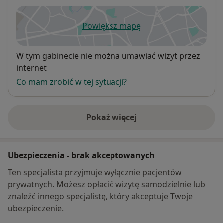
Powiększ mapę
otwiera się w nowej karcie
Dostępność
W tym gabinecie nie można umawiać wizyt przez
internet
Co mam zrobić w tej sytuacji?
Pokaż więcej
o adresie
Ubezpieczenia - brak akceptowanych
Ten specjalista przyjmuje wyłącznie pacjentów
prywatnych. Możesz opłacić wizytę samodzielnie lub
znaleźć innego specjalistę, który akceptuje Twoje
ubezpieczenie.