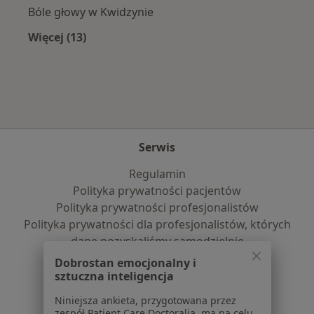
Bóle głowy w Kwidzynie
Więcej (13)
Więcej w kategorii: Najczęście leczone chorob
Serwis
Regulamin
Polityka prywatności pacjentów
Polityka prywatności profesjonalistów
Polityka prywatności dla profesjonalistów, których
dane pozyskaliśmy samodzielnie
Polityka cookies
Dobrostan emocjonalny i
Jak działają wyniki wyszukiwania
sztuczna inteligencja
Dostępność
Niniejsza ankieta, przygotowana przez
O nas
zespół Patient Care Doctoralia, ma na celu