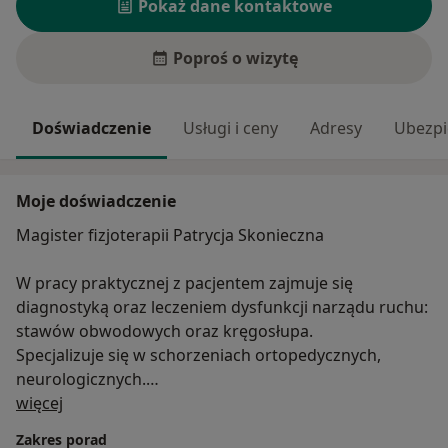
Pokaż dane kontaktowe
Poproś o wizytę
Doświadczenie
Usługi i ceny
Adresy
Ubezpi
Moje doświadczenie
Magister fizjoterapii Patrycja Skonieczna
W pracy praktycznej z pacjentem zajmuje się
diagnostyką oraz leczeniem dysfunkcji narządu ruchu:
stawów obwodowych oraz kręgosłupa.
Specjalizuje się w schorzeniach ortopedycznych,
neurologicznych.
O mnie
Nieustannie poszerzam swoją wiedzę poprzez udział w
więcej
kursach oraz szkoleniach. Celem mojej pracy
Zakres porad