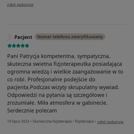
w opinii użytkownika M.K.
zgłoś nadużycie
Pacjent
Numer telefonu zweryfikowany
Pani Patrycja kompetentna, sympatyczna,
skuteczna swietna fizjoterapeutka posiadająca
ogromna wiedzą i wielkie zaangażowanie w to
co robi. Profesjonalne podejście do
pacjenta.Podczas wizyty skrupulatny wywiad.
Odpowiedzi na pytania są szczegółowe i
zrozumiałe. Miła atmosfera w gabinecie.
Serdecznie polecam
w opinii użytkownika P
19 lipca 2023
•
Skonieczna Fizjoterapia
•
fizjoterapia
•
zgłoś nadużycie