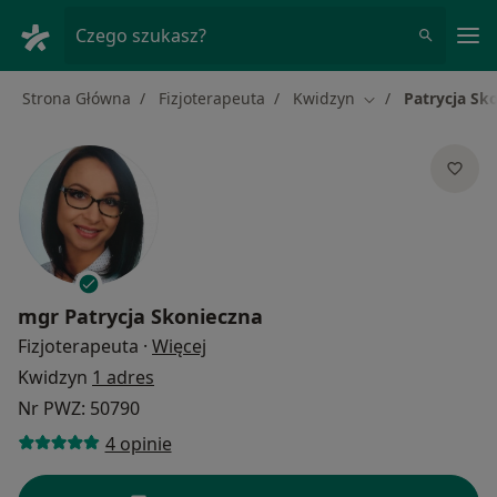
Me
Czego szukasz?
Strona Główna
Fizjoterapeuta
Kwidzyn
Patrycja Sk
Zmień miasto
mgr
Patrycja Skonieczna
O specjalizacjach
Fizjoterapeuta
·
Więcej
Kwidzyn
1 adres
Nr PWZ: 50790
4 opinie