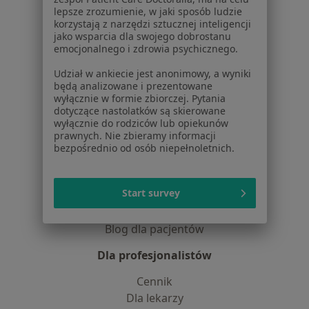
Praca
Rekrutujemy!
lepsze zrozumienie, w jaki sposób ludzie
korzystają z narzędzi sztucznej inteligencji
Partnerzy
jako wsparcia dla swojego dobrostanu
Centrum prasowe
emocjonalnego i zdrowia psychicznego.
Kontakt
Udział w ankiecie jest anonimowy, a wyniki
Dla pacjentów
będą analizowane i prezentowane
wyłącznie w formie zbiorczej. Pytania
dotyczące nastolatków są skierowane
Lekarze
wyłącznie do rodziców lub opiekunów
Placówki medyczne
prawnych. Nie zbieramy informacji
Pytania i odpowiedzi
bezpośrednio od osób niepełnoletnich.
Usługi i zabiegi
Choroby
Start survey
Pomoc
Aplikacje mobilne
Blog dla pacjentów
Dla profesjonalistów
Cennik
Dla lekarzy