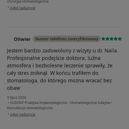
chirurgia stomatologiczna
w opinii użytkownika Maciek
•
zgłoś nadużycie
Oliwier
Numer telefonu zweryfikowany
O
Jestem bardzo zadowolony z wizyty u dr. Naila.
Profesjonalne podejście doktora, luźna
atmosfera i bezbolesne leczenie sprawiły, że
cały stres zniknął. W końcu trafiłem do
stomatologa, do którego można wracać bez
obaw
3 lipca 2026
•
SUDENT Praktyka Implantologiczno - Stomatologiczna Sulejów
•
Konsultacja stomatologiczna
w opinii użytkownika Oliwier
•
zgłoś nadużycie