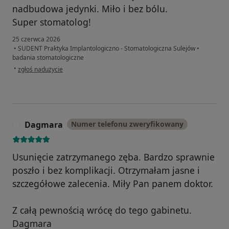
nadbudowa jedynki. Miło i bez bólu.
Super stomatolog!
25 czerwca 2026
•
SUDENT Praktyka Implantologiczno - Stomatologiczna Sulejów
•
badania stomatologiczne
w opinii użytkownika Olgierd
•
zgłoś nadużycie
Dagmara
Numer telefonu zweryfikowany
D
Usunięcie zatrzymanego zęba. Bardzo sprawnie
poszło i bez komplikacji. Otrzymałam jasne i
szczegółowe zalecenia. Miły Pan panem doktor.
Z całą pewnością wrócę do tego gabinetu.
Dagmara