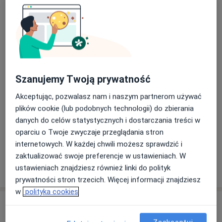
Chirurgia stomatologiczna
250 400 zł
Szczegóły
Implanty
3 000 zł
Szczegóły
Szanujemy Twoją prywatność
Akceptując, pozwalasz nam i naszym partnerom używać
Leczenie kanałowe
plików cookie (lub podobnych technologii) do zbierania
80 zł
Szczegóły
danych do celów statystycznych i dostarczania treści w
oparciu o Twoje zwyczaje przeglądania stron
+ 4 usługi
internetowych. W każdej chwili możesz sprawdzić i
zaktualizować swoje preferencje w ustawieniach. W
ustawieniach znajdziesz również linki do polityk
W jaki sposób ustalane są ceny?
prywatności stron trzecich. Więcej informacji znajdziesz
w
polityka cookies
Adres