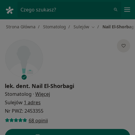
Me
Czego szukasz?
Strona Główna
Stomatolog
Sulejów
Nail El-Shorbag
Zmień miasto
lek. dent.
Nail El-Shorbagi
O specjalizacjach
Stomatolog
·
Więcej
Sulejów
1 adres
Nr PWZ: 2453355
68 opinii