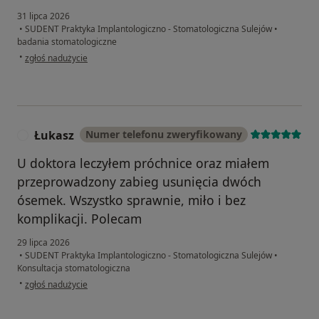
31 lipca 2026
•
SUDENT Praktyka Implantologiczno - Stomatologiczna Sulejów
•
badania stomatologiczne
w opinii użytkownika Joanna
•
zgłoś nadużycie
Łukasz
Numer telefonu zweryfikowany
Ł
U doktora leczyłem próchnice oraz miałem
przeprowadzony zabieg usunięcia dwóch
ósemek. Wszystko sprawnie, miło i bez
komplikacji. Polecam
29 lipca 2026
•
SUDENT Praktyka Implantologiczno - Stomatologiczna Sulejów
•
Konsultacja stomatologiczna
w opinii użytkownika Łukasz
•
zgłoś nadużycie