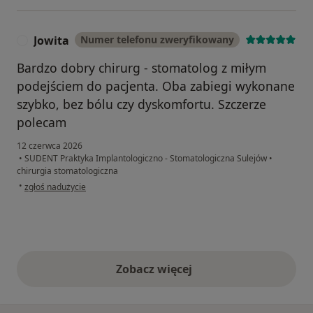
Jowita
Numer telefonu zweryfikowany
J
Bardzo dobry chirurg - stomatolog z miłym
podejściem do pacjenta. Oba zabiegi wykonane
szybko, bez bólu czy dyskomfortu. Szczerze
polecam
12 czerwca 2026
•
SUDENT Praktyka Implantologiczno - Stomatologiczna Sulejów
•
chirurgia stomatologiczna
w opinii użytkownika Jowita
•
zgłoś nadużycie
Zobacz więcej
opinie powyżej