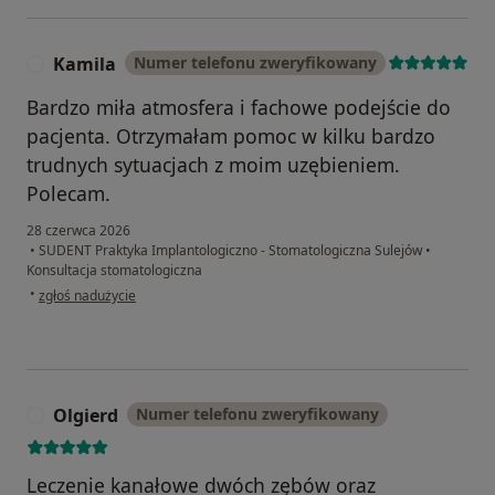
Kamila
Numer telefonu zweryfikowany
K
Bardzo miła atmosfera i fachowe podejście do
pacjenta. Otrzymałam pomoc w kilku bardzo
trudnych sytuacjach z moim uzębieniem.
Polecam.
28 czerwca 2026
•
SUDENT Praktyka Implantologiczno - Stomatologiczna Sulejów
•
Konsultacja stomatologiczna
w opinii użytkownika Kamila
•
zgłoś nadużycie
Olgierd
Numer telefonu zweryfikowany
O
Leczenie kanałowe dwóch zębów oraz