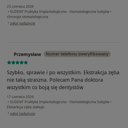
23 czerwca 2026
•
SUDENT Praktyka Implantologiczno - Stomatologiczna Sulejów
•
chirurgia stomatologiczna
w opinii użytkownika Dagmara
•
zgłoś nadużycie
Przemysław
Numer telefonu zweryfikowany
P
Szybko, sprawie i po wszystkim. Ekstrakcja zęba
nie taką straszna. Polecam Pana doktora
wszystkim co boją się dentystów
17 czerwca 2026
•
SUDENT Praktyka Implantologiczno - Stomatologiczna Sulejów
•
Ekstarkcja zęba stałego
w opinii użytkownika Przemysław
•
zgłoś nadużycie