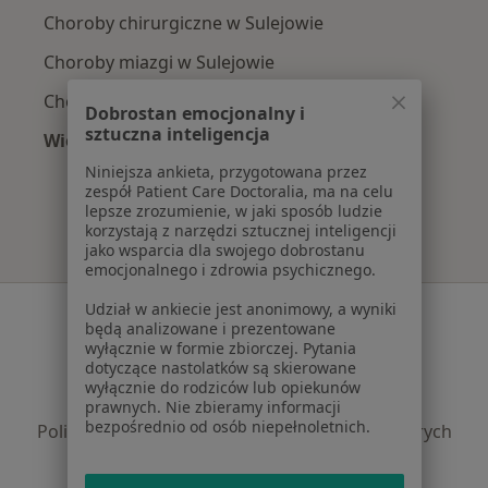
Choroby chirurgiczne w Sulejowie
Choroby miazgi w Sulejowie
Choroby przyzębia w Sulejowie
Dobrostan emocjonalny i
sztuczna inteligencja
Więcej (3)
Więcej w kategorii: Najczęście leczone choroby
Niniejsza ankieta, przygotowana przez
zespół Patient Care Doctoralia, ma na celu
lepsze zrozumienie, w jaki sposób ludzie
korzystają z narzędzi sztucznej inteligencji
jako wsparcia dla swojego dobrostanu
emocjonalnego i zdrowia psychicznego.
Udział w ankiecie jest anonimowy, a wyniki
Serwis
będą analizowane i prezentowane
wyłącznie w formie zbiorczej. Pytania
Regulamin
dotyczące nastolatków są skierowane
Polityka prywatności pacjentów
wyłącznie do rodziców lub opiekunów
Polityka prywatności profesjonalistów
prawnych. Nie zbieramy informacji
bezpośrednio od osób niepełnoletnich.
Polityka prywatności dla profesjonalistów, których
dane pozyskaliśmy samodzielnie
Polityka cookies