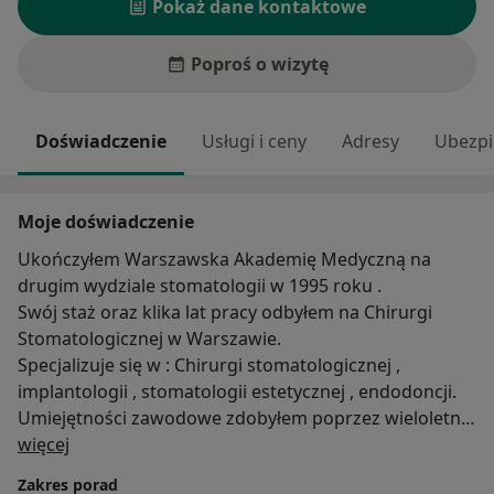
Pokaż dane kontaktowe
Poproś o wizytę
Doświadczenie
Usługi i ceny
Adresy
Ubezpi
Moje doświadczenie
Ukończyłem Warszawska Akademię Medyczną na
drugim wydziale stomatologii w 1995 roku .
Swój staż oraz klika lat pracy odbyłem na Chirurgi
Stomatologicznej w Warszawie.
Specjalizuje się w : Chirurgi stomatologicznej ,
implantologii , stomatologii estetycznej , endodoncji.
Umiejętności zawodowe zdobyłem poprzez wieloletni
O mnie
staż pracy w Kraju oraz w Europie , uczestniczyłem w
więcej
wielu kongresach oraz szkoleniach w Kraju i Zagranicą
Zakres porad