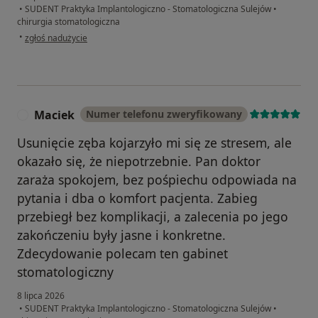
•
SUDENT Praktyka Implantologiczno - Stomatologiczna Sulejów
•
chirurgia stomatologiczna
w opinii użytkownika Justyna
•
zgłoś nadużycie
Maciek
Numer telefonu zweryfikowany
M
Usunięcie zęba kojarzyło mi się ze stresem, ale
okazało się, że niepotrzebnie. Pan doktor
zaraża spokojem, bez pośpiechu odpowiada na
pytania i dba o komfort pacjenta. Zabieg
przebiegł bez komplikacji, a zalecenia po jego
zakończeniu były jasne i konkretne.
Zdecydowanie polecam ten gabinet
stomatologiczny
8 lipca 2026
•
SUDENT Praktyka Implantologiczno - Stomatologiczna Sulejów
•