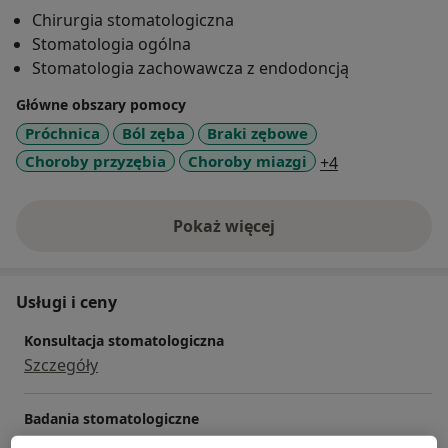
poszerzając swoją wiedzę oraz podnosząc swoje
Chirurgia stomatologiczna
kwalifikację zawodowe zwłaszcza w kierunku Chirurgi i
Stomatologia ogólna
Implantologii.
Stomatologia zachowawcza z endodoncją
Nasza Praktyka jest akredytowana przez TRINON
IMPLANT
Główne obszary pomocy
Próchnica
Ból zęba
Braki zębowe
a11y_sr_more_
Choroby przyzębia
Choroby miazgi
+4
Pokaż więcej
o doświadczeniu
Usługi i ceny
Konsultacja stomatologiczna
Szczegóły
Badania stomatologiczne
Szczegóły