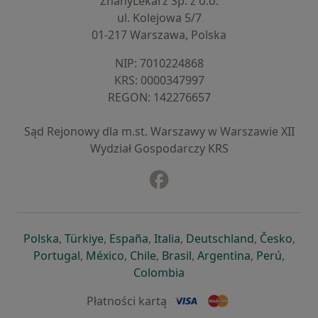
ZnanyLekarz Sp. z o.o.
ul. Kolejowa 5/7
01-217 Warszawa, Polska
NIP: ⁠7010224868
KRS: ⁠0000347997
REGON: ⁠142276657
Sąd Rejonowy dla m.st. Warszawy w Warszawie XII
Wydział Gospodarczy KRS
Facebook
otwiera się w nowej karcie
otwiera się w nowej karcie
otwiera się w nowej karcie
otwiera się w nowej karcie
otwiera się w nowej karci
otwiera się
otwi
Polska
,
Türkiye
,
España
,
Italia
,
Deutschland
,
Česko
,
otwiera się w nowej karcie
otwiera się w nowej karcie
otwiera się w nowej karcie
otwiera się w nowej kar
otwiera się 
otwier
Portugal
,
México
,
Chile
,
Brasil
,
Argentina
,
Perú
,
otwiera się w nowej karc
Colombia
Płatności kartą