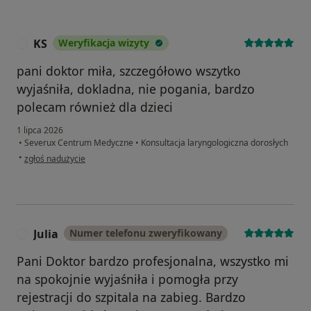
KS
Weryfikacja wizyty
K
pani doktor miła, szczegółowo wszytko
wyjaśniła, dokladna, nie pogania, bardzo
polecam również dla dzieci
1 lipca 2026
•
Severux Centrum Medyczne
•
Konsultacja laryngologiczna dorosłych
w opinii użytkownika KS
•
zgłoś nadużycie
Julia
Numer telefonu zweryfikowany
J
Pani Doktor bardzo profesjonalna, wszystko mi
na spokojnie wyjaśniła i pomogła przy
rejestracji do szpitala na zabieg. Bardzo