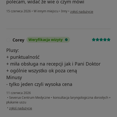
polecam, widać że wie o czym mówi
w opinii użytkownika Julia
15 czerwca 2026
•
W innym miejscu
•
Inny
•
zgłoś nadużycie
Corey
Weryfikacja wizyty
C
Plusy:
+ punktualność
+ miła obsługa na recepcji jak i Pani Doktor
+ ogólnie wszystko ok poza ceną
Minusy
- tylko jeden czyli wysoka cena
11 czerwca 2026
•
Severux Centrum Medyczne
•
konsultacja laryngologiczna dorosłych +
płukanie uszu
w opinii użytkownika Corey
•
zgłoś nadużycie