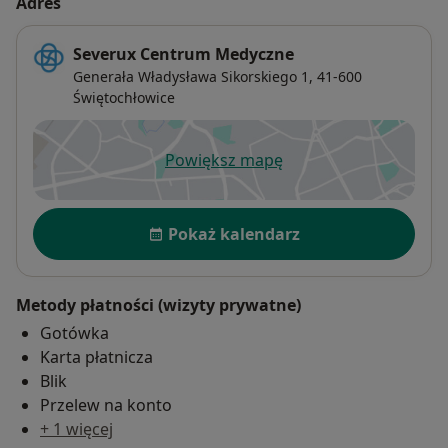
Adres
Severux Centrum Medyczne
Generała Władysława Sikorskiego 1,
41-600
Świętochłowice
Powiększ mapę
otwiera się w nowej karcie
Dostępność
Pokaż kalendarz
Metody płatności (wizyty prywatne)
Gotówka
Karta płatnicza
Blik
Przelew na konto
+ 1 więcej