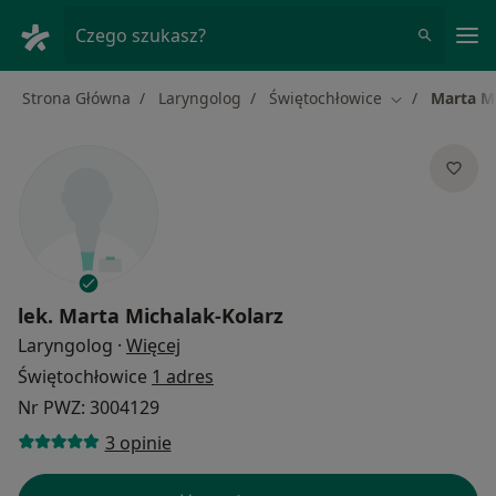
Me
Czego szukasz?
Strona Główna
Laryngolog
Świętochłowice
Marta Mi
Zmień miasto
lek.
Marta Michalak-Kolarz
O specjalizacjach
Laryngolog
·
Więcej
Świętochłowice
1 adres
Nr PWZ: 3004129
3 opinie