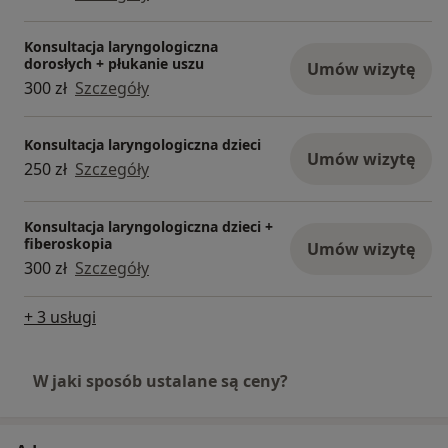
przewlekłych, poradnia leczenia stopy
cukrzycowej, pracownia USG, psychiatria,
Konsultacja laryngologiczna
psychologia, reumatologia, stomatologia i
dorosłych + płukanie uszu
Umów wizytę
urologia. W placówce w Świętochłowicach działa
300 zł
Szczegóły
też punkt pobrań oraz pracownia radiologii
stomatologicznej. Do zobaczenia w CM Severux! :)
Konsultacja laryngologiczna dzieci
Umów wizytę
250 zł
Szczegóły
Konsultacja laryngologiczna dzieci +
fiberoskopia
Umów wizytę
300 zł
Szczegóły
+ 3 usługi
W jaki sposób ustalane są ceny?