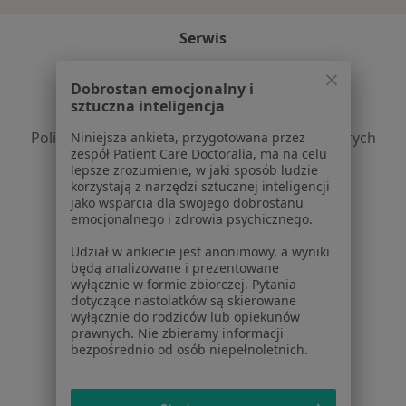
Serwis
Regulamin
Dobrostan emocjonalny i
Polityka prywatności pacjentów
sztuczna inteligencja
Polityka prywatności profesjonalistów
Polityka prywatności dla profesjonalistów, których
Niniejsza ankieta, przygotowana przez
zespół Patient Care Doctoralia, ma na celu
dane pozyskaliśmy samodzielnie
lepsze zrozumienie, w jaki sposób ludzie
Polityka cookies
korzystają z narzędzi sztucznej inteligencji
Jak działają wyniki wyszukiwania
jako wsparcia dla swojego dobrostanu
emocjonalnego i zdrowia psychicznego.
Dostępność
O nas
Udział w ankiecie jest anonimowy, a wyniki
Praca
będą analizowane i prezentowane
Rekrutujemy!
wyłącznie w formie zbiorczej. Pytania
Partnerzy
dotyczące nastolatków są skierowane
Centrum prasowe
wyłącznie do rodziców lub opiekunów
Kontakt
prawnych. Nie zbieramy informacji
bezpośrednio od osób niepełnoletnich.
Dla pacjentów
Lekarze