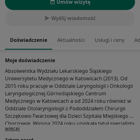
Umów wizytę
Wyślij wiadomość
Doświadczenie
Aktualności
Usługi i ceny
Ad
Moje doświadczenie
Absolwentka Wydziału Lekarskiego Śląskiego
Uniwersytetu Medycznego w Katowicach (2013). Od
2015 roku pracuje w Oddziale Laryngologii i Onkologii
Laryngologicznej Górnośląskiego Centrum
Medycznego w Katowicach a od 2024 roku również w
Oddziale Otolaryngologii z Pododdziałem Chirurgii
Szczękowo-Twarzowej dla Dzieci Szpitala Miejskiego w
Chorzowie. Wiosną 2024 roku uzyskała tytuł specjalisty
O mnie
więcej
otorynolaryngologii po zdaniu Państwowego
Egzaminu Specjalizacyjnego. Jest członkiem Polskiego
Zakres porad