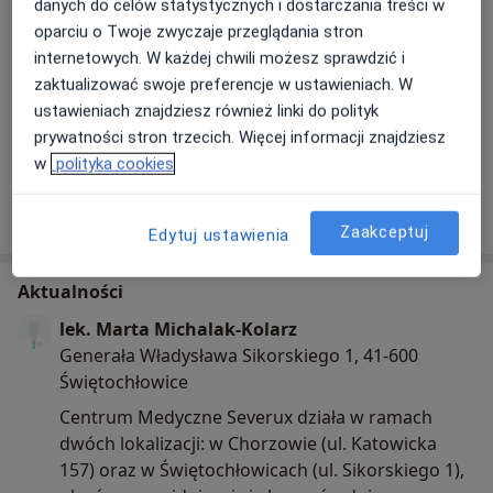
danych do celów statystycznych i dostarczania treści w
oparciu o Twoje zwyczaje przeglądania stron
internetowych. W każdej chwili możesz sprawdzić i
zaktualizować swoje preferencje w ustawieniach. W
ustawieniach znajdziesz również linki do polityk
Zobacz galerię (11)
prywatności stron trzecich. Więcej informacji znajdziesz
w
polityka cookies
Pokaż więcej
o doświadczeniu
Zaakceptuj
Edytuj ustawienia
Aktualności
lek. Marta Michalak-Kolarz
Generała Władysława Sikorskiego 1, 41-600
Świętochłowice
Centrum Medyczne Severux działa w ramach
dwóch lokalizacji: w Chorzowie (ul. Katowicka
157) oraz w Świętochłowicach (ul. Sikorskiego 1),