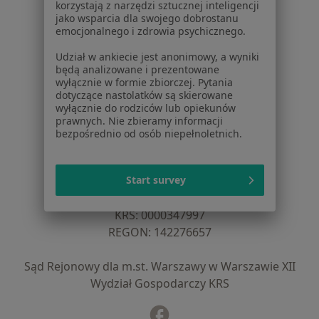
Dla lekarzy
korzystają z narzędzi sztucznej inteligencji
jako wsparcia dla swojego dobrostanu
Dla placówek medycznych
emocjonalnego i zdrowia psychicznego.
Noa Notes
nowość
Baza wiedzy
Udział w ankiecie jest anonimowy, a wyniki
będą analizowane i prezentowane
Centrum Pomocy dla Specjalisty
wyłącznie w formie zbiorczej. Pytania
dotyczące nastolatków są skierowane
Kontakt
wyłącznie do rodziców lub opiekunów
ZnanyLekarz - Strona główna
prawnych. Nie zbieramy informacji
bezpośrednio od osób niepełnoletnich.
ZnanyLekarz Sp. z o.o.
ul. Kolejowa 5/7
01-217 Warszawa, Polska
Start survey
NIP: ⁠7010224868
KRS: ⁠0000347997
REGON: ⁠142276657
Sąd Rejonowy dla m.st. Warszawy w Warszawie XII
Wydział Gospodarczy KRS
Facebook
otwiera się w nowej karcie