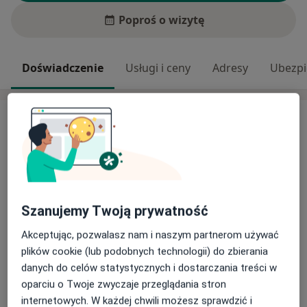
Poproś o wizytę
Doświadczenie
Usługi i ceny
Adresy
Ubezpi
Moje doświadczenie
Zakres porad
Ortopedia i traumatologia narządu ruchu
Rehabilitacja medyczna
Główne obszary pomocy
Szanujemy Twoją prywatność
Płaskostopie
Paluch koślawy
Złamania
Akceptując, pozwalasz nam i naszym partnerom używać
Uszkodzenia więzadeł
Uszkodzenia narządu ruchu
plików cookie (lub podobnych technologii) do zbierania
a11y_sr_more_diseases
+2
danych do celów statystycznych i dostarczania treści w
oparciu o Twoje zwyczaje przeglądania stron
Pokaż więcej
internetowych. W każdej chwili możesz sprawdzić i
o doświadczeniu