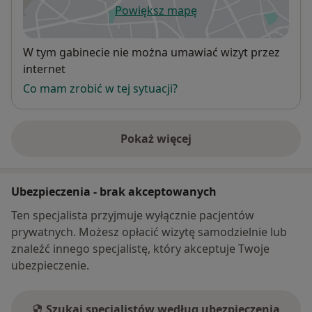
Powiększ mapę
otwiera się w nowej karcie
Dostępność
W tym gabinecie nie można umawiać wizyt przez
internet
Co mam zrobić w tej sytuacji?
Pokaż więcej
o adresie
Ubezpieczenia - brak akceptowanych
Ten specjalista przyjmuje wyłącznie pacjentów
prywatnych. Możesz opłacić wizytę samodzielnie lub
znaleźć innego specjalistę, który akceptuje Twoje
ubezpieczenie.
Szukaj specjalistów według ubezpieczenia