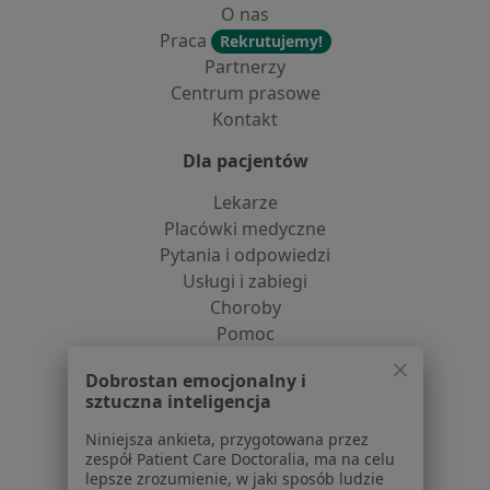
O nas
Praca
Rekrutujemy!
Partnerzy
Centrum prasowe
Kontakt
Dla pacjentów
Lekarze
Placówki medyczne
Pytania i odpowiedzi
Usługi i zabiegi
Choroby
Pomoc
Aplikacje mobilne
Dobrostan emocjonalny i
Blog dla pacjentów
sztuczna inteligencja
Dla profesjonalistów
Niniejsza ankieta, przygotowana przez
zespół Patient Care Doctoralia, ma na celu
Cennik
lepsze zrozumienie, w jaki sposób ludzie