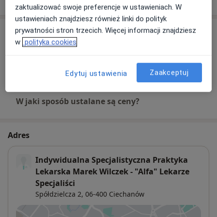
zaktualizować swoje preferencje w ustawieniach. W
ustawieniach znajdziesz również linki do polityk
prywatności stron trzecich. Więcej informacji znajdziesz
Usługi i ceny
w
polityka cookies
Konsultacja ortopedyczna
300 zł
Szczegóły
Zaakceptuj
Edytuj ustawienia
W jaki sposób ustalane są ceny?
Adres
Indywidualna Specjalistyczna Praktyka
Lekarska Marek Wilczek - "Alfa" Lekarze
Specjaliści
Spółdzielcza 2,
06-400
Ciechanów