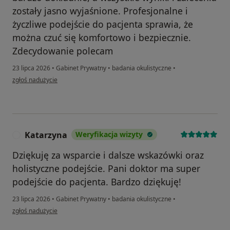
zostały jasno wyjaśnione. Profesjonalne i
życzliwe podejście do pacjenta sprawia, że
można czuć się komfortowo i bezpiecznie.
Zdecydowanie polecam
23 lipca 2026
•
Gabinet Prywatny
•
badania okulistyczne
•
w opinii użytkownika Dariusz
zgłoś nadużycie
Katarzyna
Weryfikacja wizyty
K
Dziękuję za wsparcie i dalsze wskazówki oraz
holistyczne podejście. Pani doktor ma super
podejście do pacjenta. Bardzo dziękuję!
23 lipca 2026
•
Gabinet Prywatny
•
badania okulistyczne
•
w opinii użytkownika Katarzyna
zgłoś nadużycie