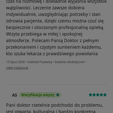
czas na rozmowę i dokładnie wyjaśnia wszystkie
wątpliwości. Leczenie zawsze dobiera
indywidualnie, uwzględniając potrzeby i stan
zdrowia pacjenta, dzięki czemu można czuć się
bezpiecznie i otoczonym profesjonalną opieką.
Wizyta przebiega w miłej i spokojnej
atmosferze. Polecam Panią Doktor z pełnym
przekonaniem i czystym sumieniem każdemu,
kto szuka lekarza z prawdziwego powołania
15 lipca 2026
•
Gabinet Prywatny
•
badania okulistyczne
•
w opinii użytkownika Edyta Kot
zgłoś nadużycie
AS
Weryfikacja wizyty
A
Pani doktor rzetelnie podchodzi do problemu,
jest otwarta, kulturalna i bardzo konkretna.