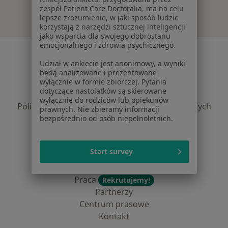
zespół Patient Care Doctoralia, ma na celu
lepsze zrozumienie, w jaki sposób ludzie
korzystają z narzędzi sztucznej inteligencji
jako wsparcia dla swojego dobrostanu
emocjonalnego i zdrowia psychicznego.
Serwis
Udział w ankiecie jest anonimowy, a wyniki
Regulamin
będą analizowane i prezentowane
Polityka prywatności pacjentów
wyłącznie w formie zbiorczej. Pytania
dotyczące nastolatków są skierowane
Polityka prywatności profesjonalistów
wyłącznie do rodziców lub opiekunów
Polityka prywatności dla profesjonalistów, których
prawnych. Nie zbieramy informacji
dane pozyskaliśmy samodzielnie
bezpośrednio od osób niepełnoletnich.
Polityka cookies
Jak działają wyniki wyszukiwania
Start survey
Dostępność
O nas
Praca
Rekrutujemy!
Partnerzy
Centrum prasowe
Kontakt