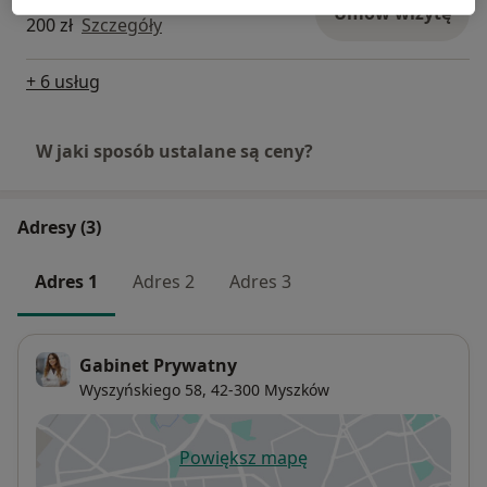
Umów wizytę
200 zł
Szczegóły
+ 6 usług
W jaki sposób ustalane są ceny?
Adresy (3)
Adres 1
Adres 2
Adres 3
Gabinet Prywatny
Wyszyńskiego 58,
42-300
Myszków
Powiększ mapę
otwiera się w nowej karcie