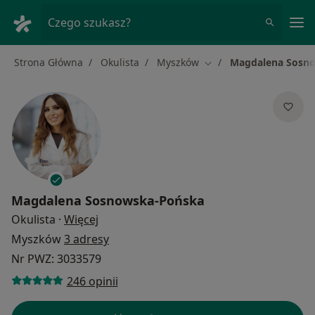
Me
Czego szukasz?
Strona Główna
Okulista
Myszków
Magdalena Sosn
Zmień miasto
Magdalena Sosnowska-Pońska
O specjalizacjach
Okulista
·
Więcej
Myszków
3 adresy
Nr PWZ: 3033579
246 opinii