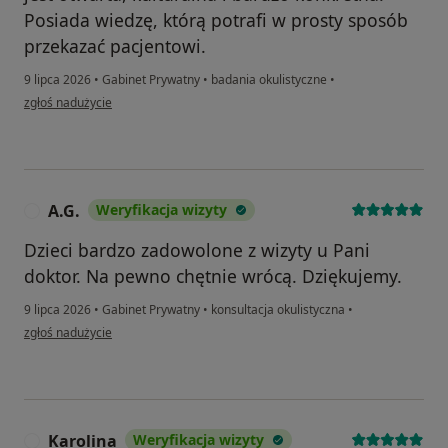
Posiada wiedzę, którą potrafi w prosty sposób
przekazać pacjentowi.
9 lipca 2026
•
Gabinet Prywatny
•
badania okulistyczne
•
w opinii użytkownika AS
zgłoś nadużycie
A.G.
Weryfikacja wizyty
A
Dzieci bardzo zadowolone z wizyty u Pani
doktor. Na pewno chętnie wrócą. Dziękujemy.
9 lipca 2026
•
Gabinet Prywatny
•
konsultacja okulistyczna
•
w opinii użytkownika A.G.
zgłoś nadużycie
Karolina
Weryfikacja wizyty
K