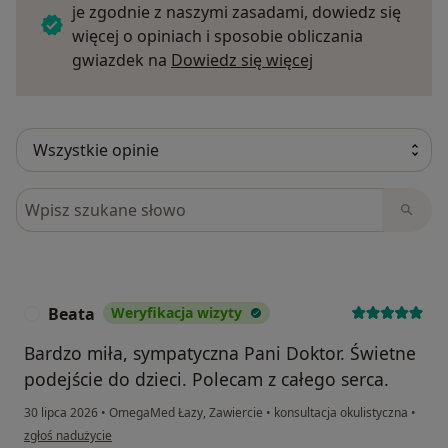
je zgodnie z naszymi zasadami, dowiedz się
więcej o opiniach i sposobie obliczania
Dowiedz się więce
gwiazdek na
Dowiedz się więcej
Szukaj w opiniach
Beata
Weryfikacja wizyty
B
Bardzo miła, sympatyczna Pani Doktor. Świetne
podejście do dzieci. Polecam z całego serca.
30 lipca 2026
•
OmegaMed Łazy, Zawiercie
•
konsultacja okulistyczna
•
w opinii użytkownika Beata
zgłoś nadużycie