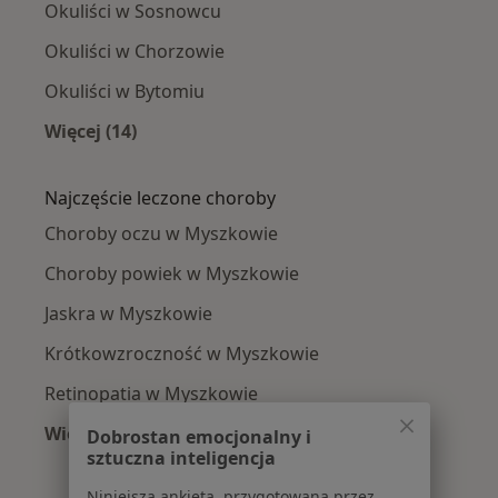
Okuliści w Sosnowcu
Okuliści w Chorzowie
Okuliści w Bytomiu
Więcej (14)
Więcej w kategorii: W pobliżu Myszkowa
Najczęście leczone choroby
Choroby oczu w Myszkowie
Choroby powiek w Myszkowie
Jaskra w Myszkowie
Krótkowzroczność w Myszkowie
Retinopatia w Myszkowie
Więcej (7)
Dobrostan emocjonalny i
sztuczna inteligencja
Więcej w kategorii: Najczęście leczone choroby
Niniejsza ankieta, przygotowana przez