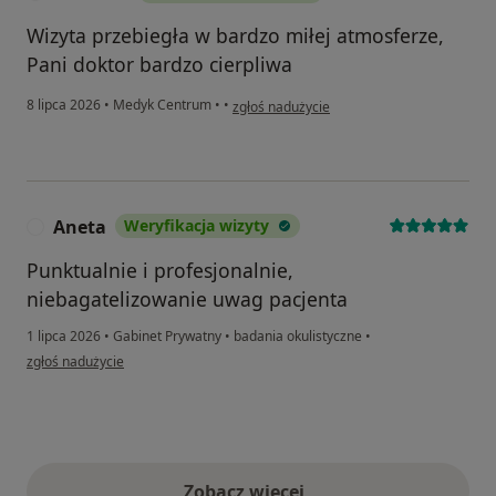
Wizyta przebiegła w bardzo miłej atmosferze,
Pani doktor bardzo cierpliwa
w opinii użytkownika Karolina
8 lipca 2026
•
Medyk Centrum
•
•
zgłoś nadużycie
Aneta
Weryfikacja wizyty
A
Punktualnie i profesjonalnie,
niebagatelizowanie uwag pacjenta
1 lipca 2026
•
Gabinet Prywatny
•
badania okulistyczne
•
w opinii użytkownika Aneta
zgłoś nadużycie
Zobacz więcej