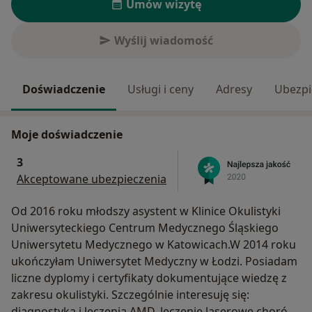
Umów wizytę
Wyślij wiadomość
Doświadczenie
Usługi i ceny
Adresy
Ubezpi
Moje doświadczenie
3
Akceptowane ubezpieczenia
Od 2016 roku młodszy asystent w Klinice Okulistyki
Uniwersyteckiego Centrum Medycznego Śląskiego
Uniwersytetu Medycznego w Katowicach.W 2014 roku
ukończyłam Uniwersytet Medyczny w Łodzi. Posiadam
liczne dyplomy i certyfikaty dokumentujące wiedzę z
zakresu okulistyki. Szczególnie interesuję się:
diagnostyka i leczenia AMD, leczenie laserowe chorób