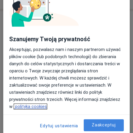
Usługi i ceny
Konsultacja okulistyczna
Umów wizytę
Szanujemy Twoją prywatność
Od 200 zł
Szczegóły
Akceptując, pozwalasz nam i naszym partnerom używać
plików cookie (lub podobnych technologii) do zbierania
Konsultacja okulistyczna dzieci
Umów wizytę
Szczegóły
danych do celów statystycznych i dostarczania treści w
oparciu o Twoje zwyczaje przeglądania stron
internetowych. W każdej chwili możesz sprawdzić i
Badania dna oka
zaktualizować swoje preferencje w ustawieniach. W
Umów wizytę
200 zł
Szczegóły
ustawieniach znajdziesz również linki do polityk
prywatności stron trzecich. Więcej informacji znajdziesz
w
polityka cookies
Badania okulistyczne
Umów wizytę
200 zł - 280 zł
Szczegóły
Zaakceptuj
Edytuj ustawienia
Badania wzroku