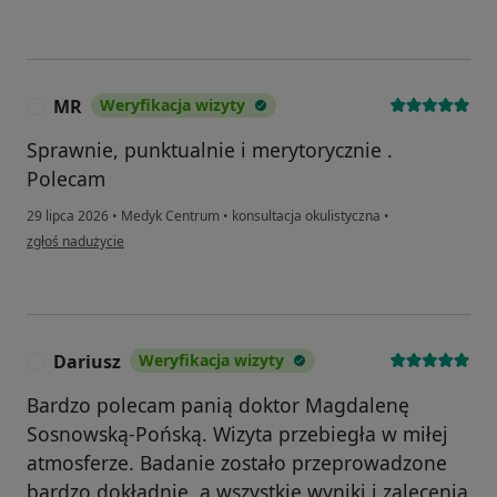
MR
Weryfikacja wizyty
M
Sprawnie, punktualnie i merytorycznie .
Polecam
29 lipca 2026
•
Medyk Centrum
•
konsultacja okulistyczna
•
w opinii użytkownika MR
zgłoś nadużycie
Dariusz
Weryfikacja wizyty
D
Bardzo polecam panią doktor Magdalenę
Sosnowską-Pońską. Wizyta przebiegła w miłej
atmosferze. Badanie zostało przeprowadzone
bardzo dokładnie, a wszystkie wyniki i zalecenia