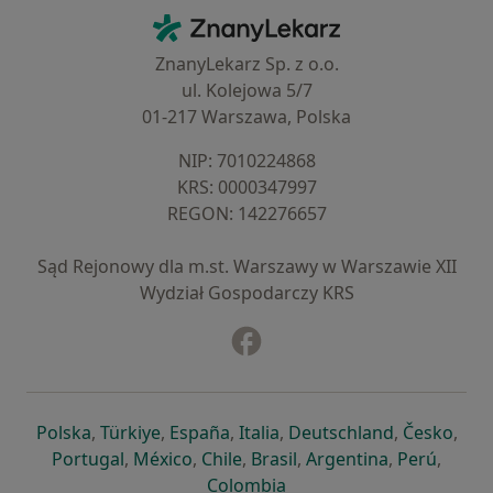
Kontakt
ZnanyLekarz - Strona główna
ZnanyLekarz Sp. z o.o.
ul. Kolejowa 5/7
01-217 Warszawa, Polska
NIP: ⁠7010224868
KRS: ⁠0000347997
REGON: ⁠142276657
Sąd Rejonowy dla m.st. Warszawy w Warszawie XII
Wydział Gospodarczy KRS
Facebook
otwiera się w nowej karcie
otwiera się w nowej karcie
otwiera się w nowej karcie
otwiera się w nowej karcie
otwiera się w nowej karci
otwiera się
otwi
Polska
,
Türkiye
,
España
,
Italia
,
Deutschland
,
Česko
,
otwiera się w nowej karcie
otwiera się w nowej karcie
otwiera się w nowej karcie
otwiera się w nowej kar
otwiera się 
otwier
Portugal
,
México
,
Chile
,
Brasil
,
Argentina
,
Perú
,
otwiera się w nowej karc
Colombia