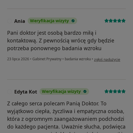
Ania
Weryfikacja wizyty
A
Pani doktor jest osobą bardzo miłą i
kontaktową. Z pewnością wrócę gdy będzie
potrzeba ponownego badania wzroku
w opinii użytkownika An
23 lipca 2026
•
Gabinet Prywatny
•
badania wzroku
•
zgłoś nadużycie
Edyta Kot
Weryfikacja wizyty
E
Z całego serca polecam Panią Doktor. To
wyjątkowo ciepła, życzliwa i empatyczna osoba,
która z ogromnym zaangażowaniem podchodzi
do każdego pacjenta. Uważnie słucha, poświęca