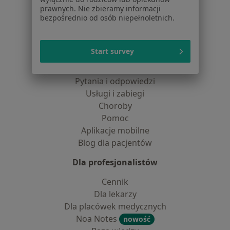
Centrum prasowe
prawnych. Nie zbieramy informacji
Kontakt
bezpośrednio od osób niepełnoletnich.
Dla pacjentów
Start survey
Lekarze
Placówki medyczne
Pytania i odpowiedzi
Usługi i zabiegi
Choroby
Pomoc
Aplikacje mobilne
Blog dla pacjentów
Dla profesjonalistów
Cennik
Dla lekarzy
Dla placówek medycznych
Noa Notes
nowość