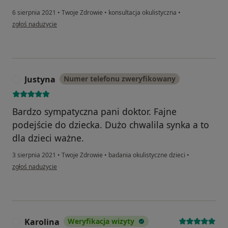
6 sierpnia 2021
•
Twoje Zdrowie
•
konsultacja okulistyczna
•
w opinii użytkownika A.Ł.
zgłoś nadużycie
Justyna
Numer telefonu zweryfikowany
J
Bardzo sympatyczna pani doktor. Fajne
podejście do dziecka. Dużo chwalila synka a to
dla dzieci ważne.
3 sierpnia 2021
•
Twoje Zdrowie
•
badania okulistyczne dzieci
•
w opinii użytkownika Justyna
zgłoś nadużycie
Karolina
Weryfikacja wizyty
K