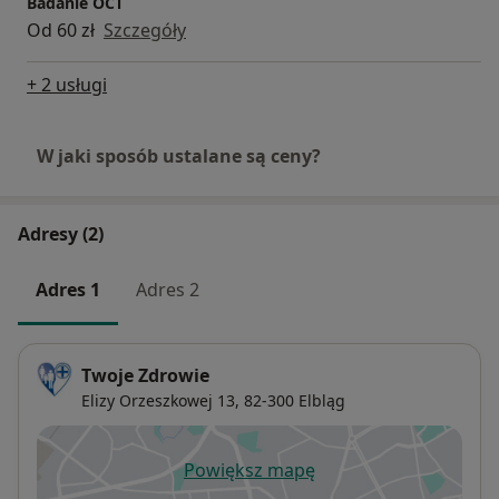
Badanie OCT
Od 60 zł
Szczegóły
+ 2 usługi
W jaki sposób ustalane są ceny?
Adresy (2)
Adres 1
Adres 2
Twoje Zdrowie
Elizy Orzeszkowej 13,
82-300
Elbląg
Powiększ mapę
otwiera się w nowej karcie