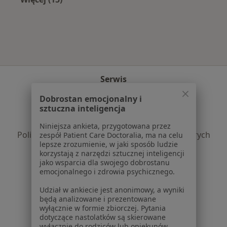
Więcej w kategorii: Najczęście leczone chorob
Serwis
Regulamin
Dobrostan emocjonalny i
sztuczna inteligencja
Polityka prywatności pacjentów
Polityka prywatności profesjonalistów
Niniejsza ankieta, przygotowana przez
Polityka prywatności dla profesjonalistów, których
zespół Patient Care Doctoralia, ma na celu
lepsze zrozumienie, w jaki sposób ludzie
dane pozyskaliśmy samodzielnie
korzystają z narzędzi sztucznej inteligencji
Polityka cookies
jako wsparcia dla swojego dobrostanu
Jak działają wyniki wyszukiwania
emocjonalnego i zdrowia psychicznego.
Dostępność
Udział w ankiecie jest anonimowy, a wyniki
O nas
będą analizowane i prezentowane
Praca
wyłącznie w formie zbiorczej. Pytania
Rekrutujemy!
dotyczące nastolatków są skierowane
Partnerzy
wyłącznie do rodziców lub opiekunów