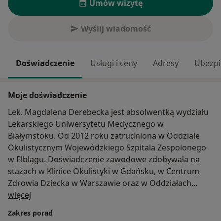
Umów wizytę
Wyślij wiadomość
Doświadczenie
Usługi i ceny
Adresy
Ubezpi
Moje doświadczenie
Lek. Magdalena Derebecka jest absolwentką wydziału
Lekarskiego Uniwersytetu Medycznego w
Białymstoku. Od 2012 roku zatrudniona w Oddziale
Okulistycznym Wojewódzkiego Szpitala Zespolonego
w Elblągu. Doświadczenie zawodowe zdobywała na
stażach w Klinice Okulistyki w Gdańsku, w Centrum
Zdrowia Dziecka w Warszawie oraz w Oddziałach
O mnie
więcej
Okulistycznych Szpitali w Londynie i Madrycie.
Autorka i współautorka artykułów naukowych w
Zakres porad
dziedzinie Okulistyki w pismach medycznych zarówno