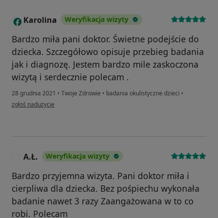
Karolina
Weryfikacja wizyty
K
Bardzo miła pani doktor. Świetne podejście do
dziecka. Szczegółowo opisuje przebieg badania
jak i diagnozę. Jestem bardzo mile zaskoczona
wizytą i serdecznie polecam .
28 grudnia 2021
•
Twoje Zdrowie
•
badania okulistyczne dzieci
•
w opinii użytkownika Karolina
zgłoś nadużycie
A.Ł.
Weryfikacja wizyty
A
Bardzo przyjemna wizyta. Pani doktor miła i
cierpliwa dla dziecka. Bez pośpiechu wykonała
badanie nawet 3 razy Zaangażowana w to co
robi. Polecam