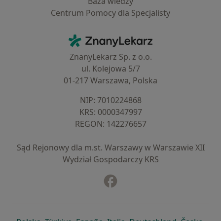
Baza wiedzy
Centrum Pomocy dla Specjalisty
Kontakt
ZnanyLekarz - Strona główna
ZnanyLekarz Sp. z o.o.
ul. Kolejowa 5/7
01-217 Warszawa, Polska
NIP: ⁠7010224868
KRS: ⁠0000347997
REGON: ⁠142276657
Sąd Rejonowy dla m.st. Warszawy w Warszawie XII
Wydział Gospodarczy KRS
Facebook
otwiera się w nowej karcie