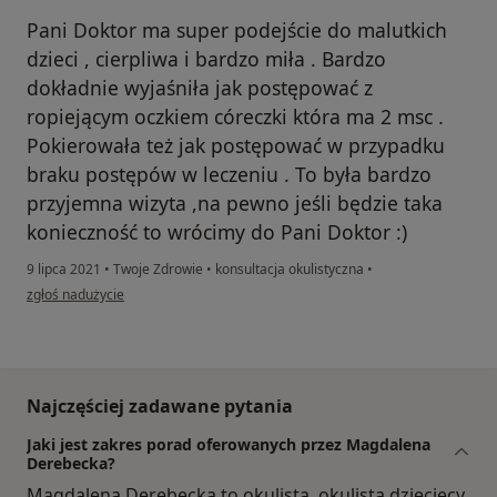
Pani Doktor ma super podejście do malutkich
dzieci , cierpliwa i bardzo miła . Bardzo
dokładnie wyjaśniła jak postępować z
ropiejącym oczkiem córeczki która ma 2 msc .
Pokierowała też jak postępować w przypadku
braku postępów w leczeniu . To była bardzo
przyjemna wizyta ,na pewno jeśli będzie taka
konieczność to wrócimy do Pani Doktor :)
9 lipca 2021
•
Twoje Zdrowie
•
konsultacja okulistyczna
•
w opinii użytkownika Karolina
zgłoś nadużycie
Najczęściej zadawane pytania
Jaki jest zakres porad oferowanych przez Magdalena
Derebecka?
Magdalena Derebecka to okulista, okulista dziecięcy.