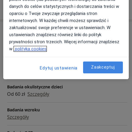
danych do celów statystycznych i dostarczania treści w
Pokaż więcej
o doświadczeniu
oparciu o Twoje zwyczaje przeglądania stron
internetowych. W każdej chwili możesz sprawdzić i
zaktualizować swoje preferencje w ustawieniach. W
Usługi i ceny
ustawieniach znajdziesz również linki do polityk
Konsultacja okulistyczna
prywatności stron trzecich. Więcej informacji znajdziesz
170 zł - 200 zł
Szczegóły
w
polityka cookies
Badania dna oka
Zaakceptuj
Edytuj ustawienia
Szczegóły
Badania okulistyczne dzieci
Od 60 zł
Szczegóły
Badania wzroku
Szczegóły