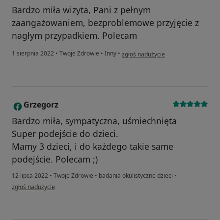
Bardzo miła wizyta, Pani z pełnym
zaangażowaniem, bezproblemowe przyjęcie z
nagłym przypadkiem. Polecam
w opinii użytkownika K.K
1 sierpnia 2022
•
Twoje Zdrowie
•
Inny
•
zgłoś nadużycie
Grzegorz
G
Bardzo miła, sympatyczna, uśmiechnięta
Super podejście do dzieci.
Mamy 3 dzieci, i do każdego takie same
podejście. Polecam ;)
12 lipca 2022
•
Twoje Zdrowie
•
badania okulistyczne dzieci
•
w opinii użytkownika Grzegorz
zgłoś nadużycie