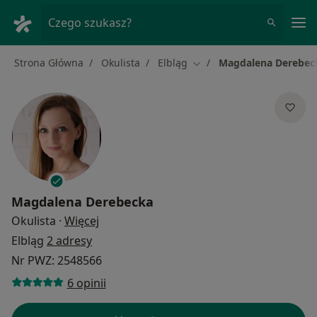
Me
Czego szukasz?
Strona Główna
Okulista
Elbląg
Magdalena Derebec
Zmień miasto
Magdalena Derebecka
O specjalizacjach
Okulista
·
Więcej
Elbląg
2 adresy
Nr PWZ: 2548566
6 opinii