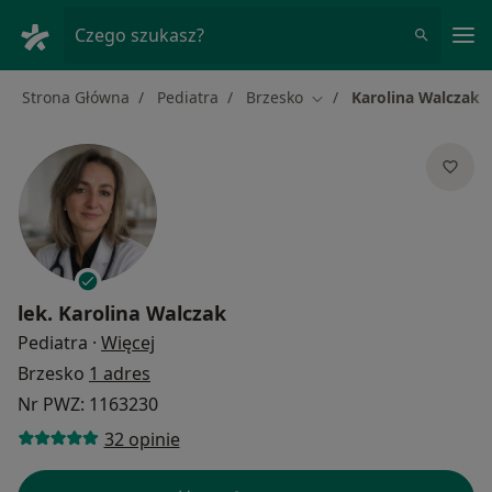
Me
Czego szukasz?
Strona Główna
Pediatra
Brzesko
Karolina Walczak
Zmień miasto
lek.
Karolina Walczak
O specjalizacjach
Pediatra
·
Więcej
Brzesko
1 adres
Nr PWZ: 1163230
32 opinie