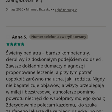
zaangażowanie :)
w opinii użytkownika Gabriela M.
5 maja 2026
•
Minimed Brzesko
•
•
zgłoś nadużycie
Anna S.
Numer telefonu zweryfikowany
A
Świetny pediatra – bardzo kompetentny,
cierpliwy i z doskonałym podejściem do dzieci.
Zawsze dokładnie tłumaczy diagnozę i
proponowane leczenie, a przy tym potrafi
uspokoić zarówno malucha, jak i rodzica. Nigdy
nie bagatelizuje objawów, a wizyty przebiegają
w miłej i bezstresowej atmosferze pomimo
powrotu niechęci do współpracy mojego syna :)
Zdecydowanie polecam każdemu, kto szuka
zaufanego lekarza dla swojego dziecka, bo my