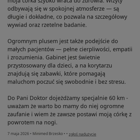
moja córka szybko wraca do zdrowia. Wizyty
odbywają się w spokojnej atmosferze — są
długie i dokładne, co pozwala na szczegółowy
wywiad oraz rzetelne badanie.
Ogromnym plusem jest także podejście do
małych pacjentów — pełne cierpliwości, empatii
i zrozumienia. Gabinet jest świetnie
przystosowany dla dzieci, a na korytarzu
znajdują się zabawki, które pomagają
maluchom poczuć się swobodnie i bez stresu.
Do Pani Doktor dojeżdżamy specjalnie 60 km -
uważam że warto bo mamy do niej ogromne
zaufanie i wiem że zawsze postawi moją córkę z
powrotem na nogi.
w opinii użytkownika Dominika
7 maja 2026
•
Minimed Brzesko
•
•
zgłoś nadużycie