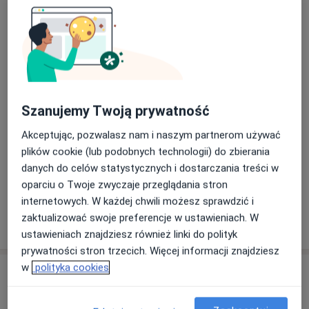
Zobacz galerię (15)
Szanujemy Twoją prywatność
Akceptując, pozwalasz nam i naszym partnerom używać
plików cookie (lub podobnych technologii) do zbierania
Płatność online akceptowana
danych do celów statystycznych i dostarczania treści w
Oszczędź swój czas przed wizytą.
oparciu o Twoje zwyczaje przeglądania stron
internetowych. W każdej chwili możesz sprawdzić i
zaktualizować swoje preferencje w ustawieniach. W
Pokaż więcej
o doświadczeniu
ustawieniach znajdziesz również linki do polityk
prywatności stron trzecich. Więcej informacji znajdziesz
w
polityka cookies
Usługi i ceny
Konsultacja pediatryczna (kolejna wizyta)