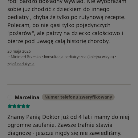
robi bardzo dokładny wywiad. Nie wyobrażam
sobie już chodzić z dzieckiem do innego
pediatry , chyba że tylko po rutynową receptę.
Polecam, bo nie gasi tylko pojedynczych
"pożarów", ale patrzy na dziecko całościowo i
bierze pod uwagę całą historię choroby.
20 maja 2026
•
Minimed Brzesko
•
konsultacja pediatryczna (kolejna wizyta)
•
w opinii użytkownika Natalia R.
zgłoś nadużycie
Marcelina
Numer telefonu zweryfikowany
M
Znamy Panią Doktor już od 4 lat i mamy do niej
ogromne zaufanie. Zawsze trafnie stawia
diagnozę - jeszcze nigdy się nie zawiedliśmy.