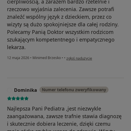
cierpliwością, a zarazem bardzo rzetelnie i
rzeczowo wyjaśnia zalecenia. Zawsze potrafi
znaleźć wspólny język z dzieckiem, przez co
wizyty są dużo spokojniejsze dla całej rodziny.
Polecamy Panią Doktor wszystkim rodzicom
szukającym kompetentnego i empatycznego
lekarza.
w opinii użytkownika Patrycja Uryga
12 maja 2026
•
Minimed Brzesko
•
•
zgłoś nadużycie
Dominika
Numer telefonu zweryfikowany
D
Najlepsza Pani Pediatra ,jest niezwykle
zaangażowana, zawsze trafnie stawia diagnozę
i skutecznie dobiera leczenie, dzięki czemu