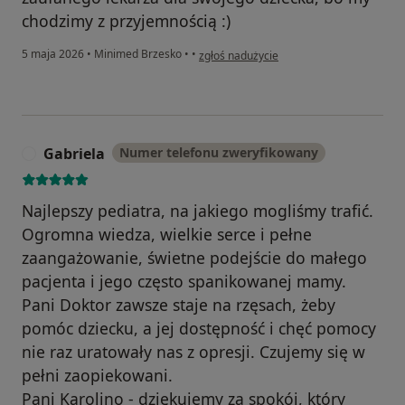
chodzimy z przyjemnością :)
w opinii użytkownika Anna S.
5 maja 2026
•
Minimed Brzesko
•
•
zgłoś nadużycie
Gabriela
Numer telefonu zweryfikowany
G
Najlepszy pediatra, na jakiego mogliśmy trafić.
Ogromna wiedza, wielkie serce i pełne
zaangażowanie, świetne podejście do małego
pacjenta i jego często spanikowanej mamy.
Pani Doktor zawsze staje na rzęsach, żeby
pomóc dziecku, a jej dostępność i chęć pomocy
nie raz uratowały nas z opresji. Czujemy się w
pełni zaopiekowani.
Pani Karolino - dziękujemy za spokój, który