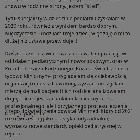
znowu w rodzinne strony. Jestem "stąd".
Tytuł specjalisty w dziedzinie pediatrii uzyskałam w
2020 roku, również z wynikiem bardzo dobrym.
Międzyczasie urodziłam troje dzieci, więc zajęło mi to
dłużej niż ustawa przewiduje :)
Doświadczenie zawodowe zbudowałam pracując w
oddziałach pediatrycznym i noworodkowym, oraz w
Poradni Lekarza Rodzinnego. Poza doświadczeniem
typowo klinicznym- przyglądałam się z ciekawością
organizacji opieki zdrowotnej, wyzwaniom z jakimi
mierzą się mali pacjenci i ich rodzice, analizowałam
dogłębnie co jest warunkiem koniecznym do
profesjonalnego, ale i przyjaznego procesu leczenia
Z tego doświadczenia powstał Minimed, który od 2021
małego pacjenta.
roku (wcześniej jako praktyka indywidualna)-
wyznacza nowe standardy opieki pediatrycznej w
rejonie.