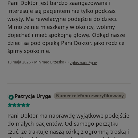
Pani Doktor jest bardzo zaangażowana i
interesuje się pacjentem nie tylko podczas
wizyty. Ma rewelacyjne podejście do dzieci.
Mimo że nie mieszkamy w okolicy, wolimy
dojechać i mieć spokojną głowę. Odkąd nasze
dzieci są pod opieką Pani Doktor, jako rodzice
śpimy spokojnie.
w opinii użytkownika Marcelina
13 maja 2026
•
Minimed Brzesko
•
•
zgłoś nadużycie
Patrycja Uryga
Numer telefonu zweryfikowany
P
Pani Doktor ma naprawdę wyjątkowe podejście
do małych pacjentów. Od samego początku
czuć, że traktuje naszą córkę z ogromną troską i