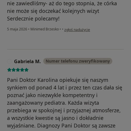
nie zawiedliśmy- aż do tego stopnia, że córka
nie może się doczekać kolejnych wizyt
Serdecznie polecamy!
w opinii użytkownika Aleksandra Substel
5 maja 2026
•
Minimed Brzesko
•
•
zgłoś nadużycie
Gabriela M.
Numer telefonu zweryfikowany
G
Pani Doktor Karolina opiekuje się naszym
synkiem od ponad 4 lat i przez ten czas dała się
poznać jako niezwykle kompetentny i
zaangażowany pediatra. Każda wizyta
przebiega w spokojnej i przyjaznej atmosferze,
a wszystkie kwestie są jasno i dokładnie
wyjaśniane. Diagnozy Pani Doktor są zawsze