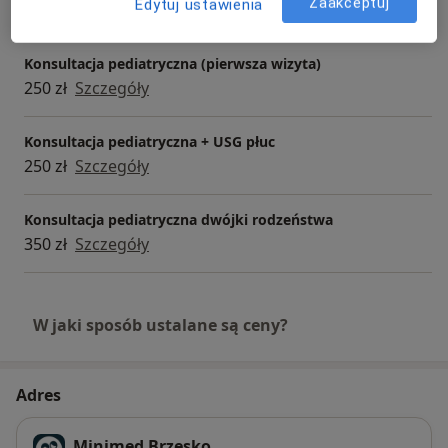
Zaakceptuj
Edytuj ustawienia
200 zł
Szczegóły
Konsultacja pediatryczna (pierwsza wizyta)
250 zł
Szczegóły
Konsultacja pediatryczna + USG płuc
250 zł
Szczegóły
Konsultacja pediatryczna dwójki rodzeństwa
350 zł
Szczegóły
W jaki sposób ustalane są ceny?
Adres
Minimed Brzesko