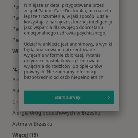
Niniejsza ankieta, przygotowana przez
Pediatrzy w Tarnowie
zespół Patient Care Doctoralia, ma na celu
lepsze zrozumienie, w jaki sposób ludzie
Pediatrzy w Nowym Sączu
korzystają z narzędzi sztucznej inteligencji
jako wsparcia dla swojego dobrostanu
Pediatrzy w Bochni
emocjonalnego i zdrowia psychicznego.
Pediatrzy w Niepołomicach
Udział w ankiecie jest anonimowy, a wyniki
będą analizowane i prezentowane
Więcej (14)
wyłącznie w formie zbiorczej. Pytania
Więcej w kategorii: W pobliżu Brzeska
dotyczące nastolatków są skierowane
wyłącznie do rodziców lub opiekunów
Najczęście leczone choroby
prawnych. Nie zbieramy informacji
bezpośrednio od osób niepełnoletnich.
Alergia w Brzesku
Astma oskrzelowa w Brzesku
Start survey
Choroby wieku dziecięcego w Brzesku
Alergia dróg oddechowych w Brzesku
Astma w Brzesku
Więcej (15)