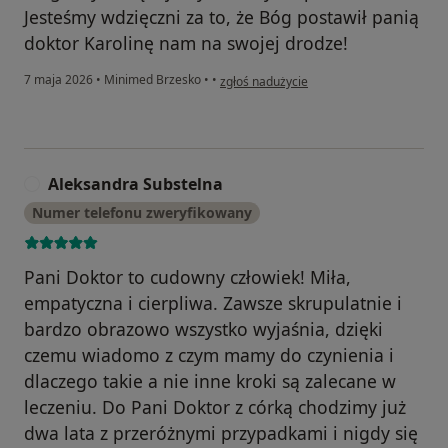
Jesteśmy wdzięczni za to, że Bóg postawił panią
doktor Karolinę nam na swojej drodze!
w opinii użytkownika Monika Z
7 maja 2026
•
Minimed Brzesko
•
•
zgłoś nadużycie
Aleksandra Substelna
A
Numer telefonu zweryfikowany
Pani Doktor to cudowny człowiek! Miła,
empatyczna i cierpliwa. Zawsze skrupulatnie i
bardzo obrazowo wszystko wyjaśnia, dzięki
czemu wiadomo z czym mamy do czynienia i
dlaczego takie a nie inne kroki są zalecane w
leczeniu. Do Pani Doktor z córką chodzimy już
dwa lata z przeróżnymi przypadkami i nigdy się