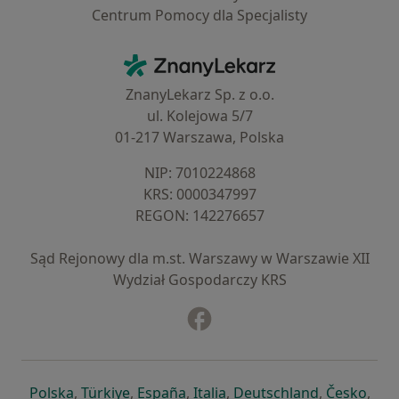
Centrum Pomocy dla Specjalisty
Kontakt
ZnanyLekarz - Strona główna
ZnanyLekarz Sp. z o.o.
ul. Kolejowa 5/7
01-217 Warszawa, Polska
NIP: ⁠7010224868
KRS: ⁠0000347997
REGON: ⁠142276657
Sąd Rejonowy dla m.st. Warszawy w Warszawie XII
Wydział Gospodarczy KRS
Facebook
otwiera się w nowej karcie
otwiera się w nowej karcie
otwiera się w nowej karcie
otwiera się w nowej karcie
otwiera się w nowej karci
otwiera się
otwi
Polska
,
Türkiye
,
España
,
Italia
,
Deutschland
,
Česko
,