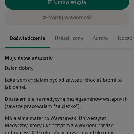
Umów wizytę
Wyślij wiadomość
Doświadczenie
Usługi i ceny
Adresy
Ubezpi
Moje doświadczenie
Dzień dobry,
Lekarzem chciałam być od zawsze- chociaż brzmi to
jak banał.
Dostałam się na medycynę bez egzaminów wstępnych
(zawsze pracowałam "za ciężko").
Moja alma mater to Warszawski Uniwersytet
Medyczny, który ukończyłam z wynikiem bardzo
dobrym w 2010 roku. Życie przyprowadziło mnie