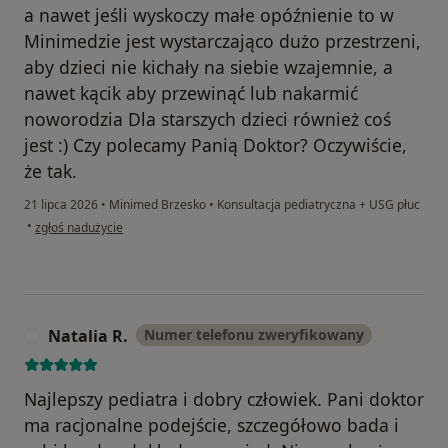
a nawet jeśli wyskoczy małe opóźnienie to w
Minimedzie jest wystarczająco dużo przestrzeni,
aby dzieci nie kichały na siebie wzajemnie, a
nawet kącik aby przewinąć lub nakarmić
noworodzia Dla starszych dzieci również coś
jest :) Czy polecamy Panią Doktor? Oczywiście,
że tak.
21 lipca 2026
•
Minimed Brzesko
•
Konsultacja pediatryczna + USG płuc
w opinii użytkownika Diana
•
zgłoś nadużycie
Natalia R.
Numer telefonu zweryfikowany
N
Najlepszy pediatra i dobry człowiek. Pani doktor
ma racjonalne podejście, szczegółowo bada i