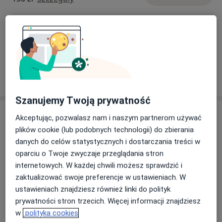
Prywatnie żona i mama dwóch wspaniałych córeczek a
nasz goldenek Karmel skradł nasze serca:)
Konsultacja online
Pasjonatka wszechstronnego rozwoju. Ćwiczę jogę,
150 zł
Szczegóły
uwielbiam naturę i spacery z psem. Zapraszam
serdecznie do współpracy:) Jolanta Miter
W jaki sposób ustalane są ceny?
Szanujemy Twoją prywatność
Adresy (2)
Akceptując, pozwalasz nam i naszym partnerom używać
plików cookie (lub podobnych technologii) do zbierania
Adres
Online
danych do celów statystycznych i dostarczania treści w
oparciu o Twoje zwyczaje przeglądania stron
internetowych. W każdej chwili możesz sprawdzić i
"Neuro-Logo" Gabinet Logopedyczny i
zaktualizować swoje preferencje w ustawieniach. W
Wspierania Neurorozwoju
ustawieniach znajdziesz również linki do polityk
Szpitalna 9a/1,
Wejście od strony Odeon, 41-250
prywatności stron trzecich. Więcej informacji znajdziesz
Czeladź
w
polityka cookies