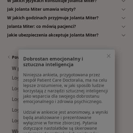
W jakich językach konsultuje Jolanta Miter?
Jak Jolanta Miter umawia wizyty?
W jakich godzinach przyjmuje Jolanta Miter?
Jolanta Miter: co mówią pacjenci?
Jakie ubezpieczenia akceptuje Jolanta Miter?
Powiązane wyszukiwania
Dobrostan emocjonalny i
sztuczna inteligencja
W pobliżu Czeladzi
Niniejsza ankieta, przygotowana przez
Logopedzi w Katowicach
zespół Patient Care Doctoralia, ma na celu
lepsze zrozumienie, w jaki sposób ludzie
Logopedzi w Gliwicach
korzystają z narzędzi sztucznej inteligencji
jako wsparcia dla swojego dobrostanu
Logopedzi w Chorzowie
emocjonalnego i zdrowia psychicznego.
Logopedzi w Sosnowcu
Udział w ankiecie jest anonimowy, a wyniki
będą analizowane i prezentowane
Logopedzi w Dąbrowie Górniczej
wyłącznie w formie zbiorczej. Pytania
dotyczące nastolatków są skierowane
Więcej (14)