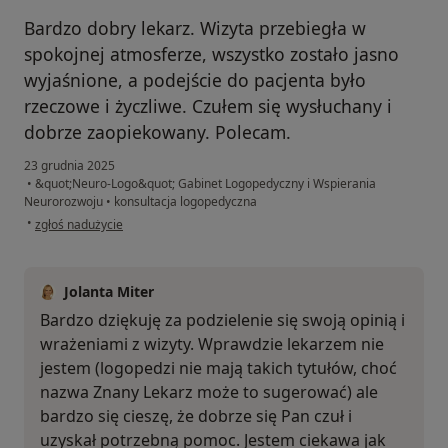
Bardzo dobry lekarz. Wizyta przebiegła w
spokojnej atmosferze, wszystko zostało jasno
wyjaśnione, a podejście do pacjenta było
rzeczowe i życzliwe. Czułem się wysłuchany i
dobrze zaopiekowany. Polecam.
23 grudnia 2025
•
&quot;Neuro-Logo&quot; Gabinet Logopedyczny i Wspierania
Neurorozwoju
•
konsultacja logopedyczna
w opinii użytkownika Rafał
•
zgłoś nadużycie
Jolanta Miter
Bardzo dziękuję za podzielenie się swoją opinią i
wrażeniami z wizyty. Wprawdzie lekarzem nie
jestem (logopedzi nie mają takich tytułów, choć
nazwa Znany Lekarz może to sugerować) ale
bardzo się cieszę, że dobrze się Pan czuł i
uzyskał potrzebną pomoc. Jestem ciekawa jak