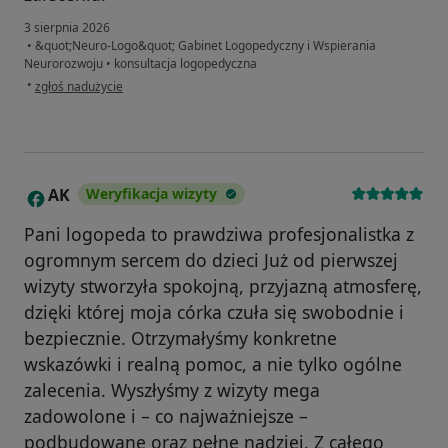
3 sierpnia 2026
•
&quot;Neuro-Logo&quot; Gabinet Logopedyczny i Wspierania
Neurorozwoju
•
konsultacja logopedyczna
w opinii użytkownika Alicja
•
zgłoś nadużycie
AK
Weryfikacja wizyty
A
Pani logopeda to prawdziwa profesjonalistka z
ogromnym sercem do dzieci Już od pierwszej
wizyty stworzyła spokojną, przyjazną atmosferę,
dzięki której moja córka czuła się swobodnie i
bezpiecznie. Otrzymałyśmy konkretne
wskazówki i realną pomoc, a nie tylko ogólne
zalecenia. Wyszłyśmy z wizyty mega
zadowolone i – co najważniejsze –
podbudowane oraz pełne nadziei. Z całego