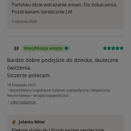
Państwu idzie wdrażanie zmian. Do zobaczenia,
Pozdrawiam serdecznie J.M
5 stycznia 2026
SF
Weryfikacja wizyty
S
Bardzo dobre podejście do dziecka, skuteczne
ćwiczenia.
Szczerze polecam.
18 listopada 2025
•
&quot;Neuro-Logo&quot; Gabinet Logopedyczny i Wspierania
Neurorozwoju
•
terapia logopedyczna
w opinii użytkownika SF
•
zgłoś nadużycie
Jolanta Miter
Pięknie dziękuję:) Pozdrawiam serdecznie