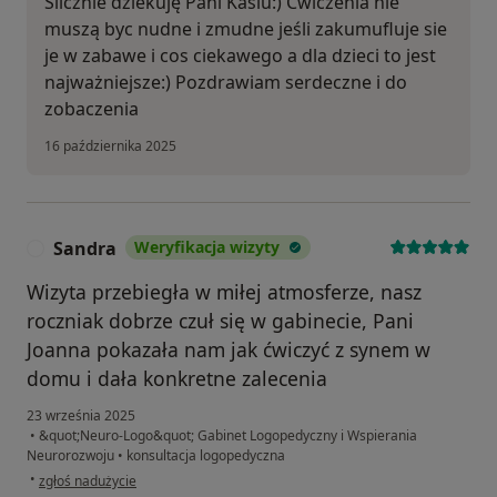
Ślicznie dziekuję Pani Kasiu:) Ćwiczenia nie
muszą byc nudne i zmudne jeśli zakumufluje sie
je w zabawe i cos ciekawego a dla dzieci to jest
najważniejsze:) Pozdrawiam serdeczne i do
zobaczenia
16 października 2025
Sandra
Weryfikacja wizyty
S
Wizyta przebiegła w miłej atmosferze, nasz
roczniak dobrze czuł się w gabinecie, Pani
Joanna pokazała nam jak ćwiczyć z synem w
domu i dała konkretne zalecenia
23 września 2025
•
&quot;Neuro-Logo&quot; Gabinet Logopedyczny i Wspierania
Neurorozwoju
•
konsultacja logopedyczna
w opinii użytkownika Sandra
•
zgłoś nadużycie