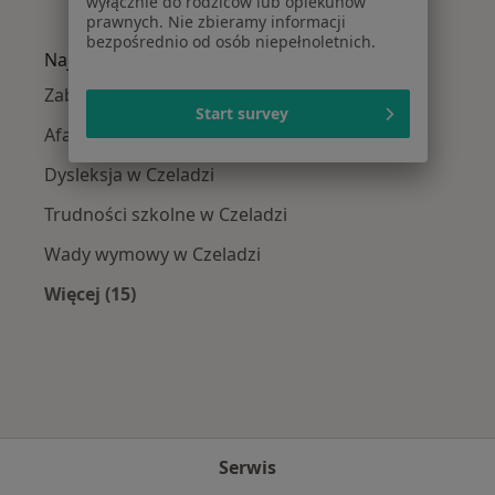
wyłącznie do rodziców lub opiekunów
Więcej w kategorii: W pobliżu Czeladzi
prawnych. Nie zbieramy informacji
bezpośrednio od osób niepełnoletnich.
Najczęście leczone choroby
Zaburzenia mowy w Czeladzi
Start survey
Afazja w Czeladzi
Dysleksja w Czeladzi
Trudności szkolne w Czeladzi
Wady wymowy w Czeladzi
Więcej (15)
Więcej w kategorii: Najczęście leczone chorob
Serwis