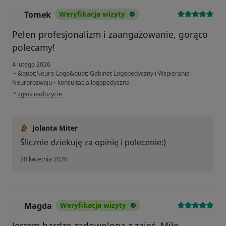
Tomek
Weryfikacja wizyty
T
Pełen profesjonalizm i zaangażowanie, gorąco
polecamy!
4 lutego 2026
•
&quot;Neuro-Logo&quot; Gabinet Logopedyczny i Wspierania
Neurorozwoju
•
konsultacja logopedyczna
w opinii użytkownika Tomek
•
zgłoś nadużycie
Jolanta Miter
Ślicznie dziekuję za opinię i polecenie:)
20 kwietnia 2026
Magda
Weryfikacja wizyty
M
Jestem bardzo zadowolona z zajęć. Miłe,