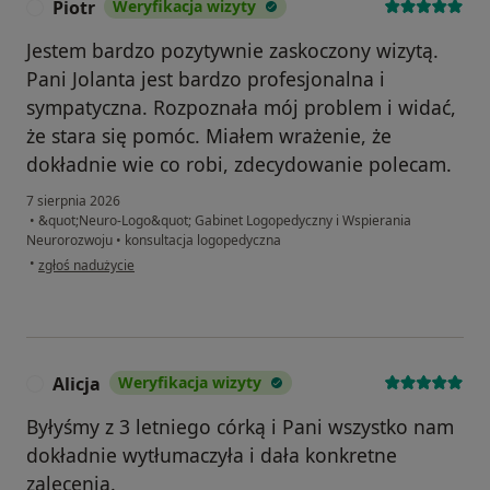
Piotr
Weryfikacja wizyty
P
Jestem bardzo pozytywnie zaskoczony wizytą.
Pani Jolanta jest bardzo profesjonalna i
sympatyczna. Rozpoznała mój problem i widać,
że stara się pomóc. Miałem wrażenie, że
dokładnie wie co robi, zdecydowanie polecam.
7 sierpnia 2026
•
&quot;Neuro-Logo&quot; Gabinet Logopedyczny i Wspierania
Neurorozwoju
•
konsultacja logopedyczna
w opinii użytkownika Piotr
•
zgłoś nadużycie
Alicja
Weryfikacja wizyty
A
Byłyśmy z 3 letniego córką i Pani wszystko nam
dokładnie wytłumaczyła i dała konkretne
zalecenia.