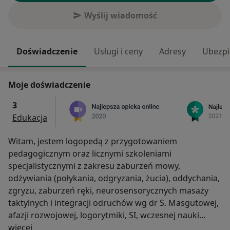
Wyślij wiadomość
Doświadczenie
Usługi i ceny
Adresy
Ubezpi
Moje doświadczenie
3
Edukacja
Witam, jestem logopedą z przygotowaniem
pedagogicznym oraz licznymi szkoleniami
specjalistycznymi z zakresu zaburzeń mowy,
odżywiania (połykania, odgryzania, żucia), oddychania,
zgryzu, zaburzeń ręki, neurosensorycznych masaży
taktylnych i integracji odruchów wg dr S. Masgutowej,
afazji rozwojowej, logorytmiki, SI, wczesnej nauki
O mnie
czytania, programowania języka według Metody
więcej