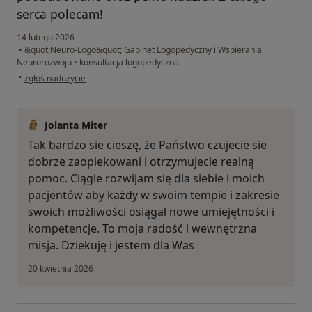
serca polecam!
14 lutego 2026
•
&quot;Neuro-Logo&quot; Gabinet Logopedyczny i Wspierania
Neurorozwoju
•
konsultacja logopedyczna
w opinii użytkownika AK
•
zgłoś nadużycie
Jolanta Miter
Tak bardzo sie cieszę, że Państwo czujecie sie
dobrze zaopiekowani i otrzymujecie realną
pomoc. Ciągle rozwijam się dla siebie i moich
pacjentów aby każdy w swoim tempie i zakresie
swoich możliwości osiągał nowe umiejętności i
kompetencje. To moja radość i wewnętrzna
misja. Dziekuję i jestem dla Was
20 kwietnia 2026