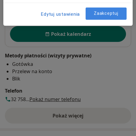
Powiększ mapę
Zaakceptuj
otwiera się w nowej karcie
Edytuj ustawienia
Dostępność
Pokaż kalendarz
Metody płatności (wizyty prywatne)
Gotówka
Przelew na konto
Blik
Telefon
32 758...
Pokaż numer telefonu
Pokaż więcej
o adresie