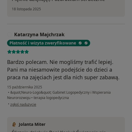
18 listopada 2025
Katarzyna Majchrzak
K
Płatność i wizyta zweryfikowane
Bardzo polecam. Nie mogliśmy trafić lepiej.
Pani ma niesamowite podejście do dzieci a
praca na zajęciach jest dla nich super zabawą.
15 października 2025
•
&quot;Neuro-Logo&quot; Gabinet Logopedyczny i Wspierania
Neurorozwoju
•
terapia logopedyczna
w opinii użytkownika Katarzyna Majchrzak
•
zgłoś nadużycie
Jolanta Miter