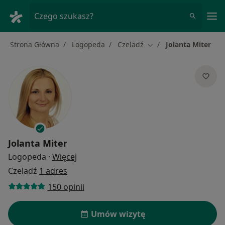
Me
Czego szukasz?
Strona Główna
Logopeda
Czeladź
Jolanta Miter
Zmień miasto
Jolanta Miter
O specjalizacjach
Logopeda
·
Więcej
Czeladź
1 adres
150 opinii
Umów wizytę