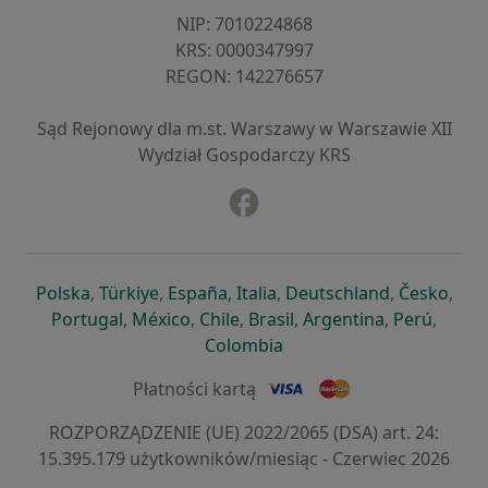
NIP: ⁠7010224868
KRS: ⁠0000347997
REGON: ⁠142276657
Sąd Rejonowy dla m.st. Warszawy w Warszawie XII
Wydział Gospodarczy KRS
Facebook
otwiera się w nowej karcie
otwiera się w nowej karcie
otwiera się w nowej karcie
otwiera się w nowej karcie
otwiera się w nowej karci
otwiera się
otwi
Polska
,
Türkiye
,
España
,
Italia
,
Deutschland
,
Česko
,
otwiera się w nowej karcie
otwiera się w nowej karcie
otwiera się w nowej karcie
otwiera się w nowej kar
otwiera się 
otwier
Portugal
,
México
,
Chile
,
Brasil
,
Argentina
,
Perú
,
otwiera się w nowej karc
Colombia
Płatności kartą
ROZPORZĄDZENIE (UE) 2022/2065 (DSA) art. 24:
15.395.179 użytkowników/miesiąc - Czerwiec 2026