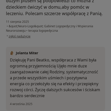
dużym plusem są podpowiedzi co można z
dzieckiem ćwiczyć w domu,aby pomóc w
leczeniu. Polecam szczerze współpracę z Panią.
11 sierpnia 2025
•
&quot;Neuro-Logo&quot; Gabinet Logopedyczny i Wspierania
Neurorozwoju
•
terapia logopedyczna
w opinii użytkownika Beata
•
zgłoś nadużycie
Jolanta Miter
Dziękuję Pani Beatko, współpraca z Wami była
ogromną przyjemnością Ujęło mnie duze
zaangażowanie całej Rodziny, systematyczność
a przede wszystkim uśmiech i pozytywna
energia co przełożyło się na efekty i przepiękny
rozwoj córci. Życzę dalszych sukcesów i ściskam
bardzo serdecznie
4 września 2025