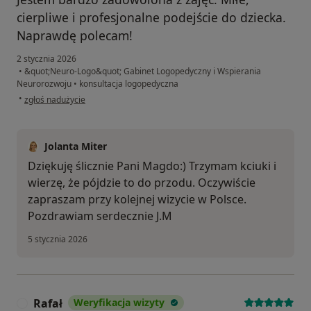
cierpliwe i profesjonalne podejście do dziecka.
Naprawdę polecam!
2 stycznia 2026
•
&quot;Neuro-Logo&quot; Gabinet Logopedyczny i Wspierania
Neurorozwoju
•
konsultacja logopedyczna
w opinii użytkownika Magda
•
zgłoś nadużycie
Jolanta Miter
Dziękuję ślicznie Pani Magdo:) Trzymam kciuki i
wierzę, że pójdzie to do przodu. Oczywiście
zapraszam przy kolejnej wizycie w Polsce.
Pozdrawiam serdecznie J.M
5 stycznia 2026
Rafał
Weryfikacja wizyty
R