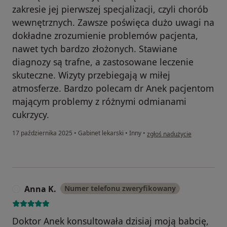
zakresie jej pierwszej specjalizacji, czyli chorób
wewnętrznych. Zawsze poświęca dużo uwagi na
dokładne zrozumienie problemów pacjenta,
nawet tych bardzo złożonych. Stawiane
diagnozy są trafne, a zastosowane leczenie
skuteczne. Wizyty przebiegają w miłej
atmosferze. Bardzo polecam dr Anek pacjentom
mającym problemy z różnymi odmianami
cukrzycy.
w opinii użytkownika Jacek
17 października 2025
•
Gabinet lekarski
•
Inny
•
zgłoś nadużycie
Anna K.
Numer telefonu zweryfikowany
A
Doktor Anek konsultowała dzisiaj moją babcię,