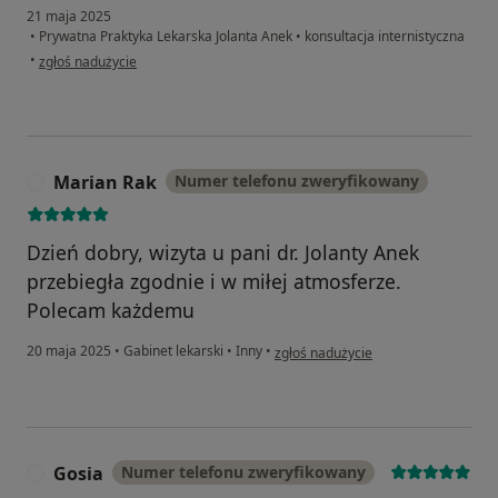
21 maja 2025
•
Prywatna Praktyka Lekarska Jolanta Anek
•
konsultacja internistyczna
w opinii użytkownika Danuta
•
zgłoś nadużycie
Marian Rak
Numer telefonu zweryfikowany
M
Dzień dobry, wizyta u pani dr. Jolanty Anek
przebiegła zgodnie i w miłej atmosferze.
Polecam każdemu
w opinii użytkownika Marian Rak
20 maja 2025
•
Gabinet lekarski
•
Inny
•
zgłoś nadużycie
Gosia
Numer telefonu zweryfikowany
G