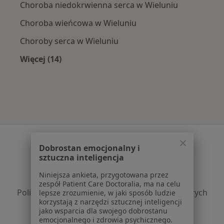
Choroba niedokrwienna serca w Wieluniu
Choroba wieńcowa w Wieluniu
Choroby serca w Wieluniu
Więcej (14)
Więcej w kategorii: Najczęście leczone chorob
Serwis
Dobrostan emocjonalny i
Regulamin
sztuczna inteligencja
Polityka prywatności pacjentów
Niniejsza ankieta, przygotowana przez
Polityka prywatności profesjonalistów
zespół Patient Care Doctoralia, ma na celu
Polityka prywatności dla profesjonalistów, których
lepsze zrozumienie, w jaki sposób ludzie
korzystają z narzędzi sztucznej inteligencji
dane pozyskaliśmy samodzielnie
jako wsparcia dla swojego dobrostanu
Polityka cookies
emocjonalnego i zdrowia psychicznego.