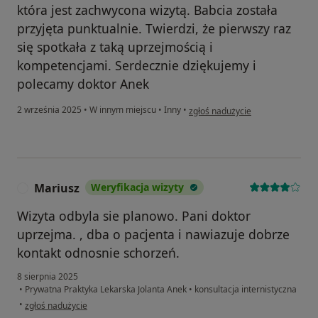
która jest zachwycona wizytą. Babcia została
przyjęta punktualnie. Twierdzi, że pierwszy raz
się spotkała z taką uprzejmością i
kompetencjami. Serdecznie dziękujemy i
polecamy doktor Anek
w opinii użytkownika Anna K.
2 września 2025
•
W innym miejscu
•
Inny
•
zgłoś nadużycie
Mariusz
Weryfikacja wizyty
M
Wizyta odbyla sie planowo. Pani doktor
uprzejma. , dba o pacjenta i nawiazuje dobrze
kontakt odnosnie schorzeń.
8 sierpnia 2025
•
Prywatna Praktyka Lekarska Jolanta Anek
•
konsultacja internistyczna
w opinii użytkownika Mariusz
•
zgłoś nadużycie