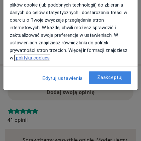
plików cookie (lub podobnych technologii) do zbierania
Ten specjalista przyjmuje wyłącznie pacjentów
danych do celów statystycznych i dostarczania treści w
prywatnych. Możesz opłacić wizytę samodzielnie lub
oparciu o Twoje zwyczaje przeglądania stron
znaleźć innego specjalistę, który akceptuje Twoje
internetowych. W każdej chwili możesz sprawdzić i
ubezpieczenie.
zaktualizować swoje preferencje w ustawieniach. W
ustawieniach znajdziesz również linki do polityk
Szukaj specjalistów według ubezpieczenia
prywatności stron trzecich. Więcej informacji znajdziesz
w
polityka cookies
Opinie
Zaakceptuj
Edytuj ustawienia
Dodaj swoją opinię
41 opinii
Sprawdzamy wszystkie opinie. Moderujemy