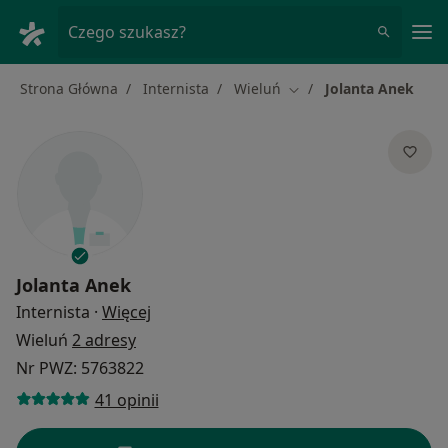
Me
Czego szukasz?
Strona Główna
Internista
Wieluń
Jolanta Anek
Zmień miasto
Jolanta Anek
O specjalizacjach
Internista
·
Więcej
Wieluń
2 adresy
Nr PWZ: 5763822
41 opinii