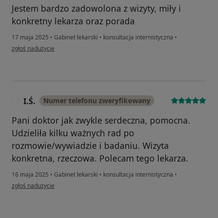
Jestem bardzo zadowolona z wizyty, miły i
konkretny lekarza oraz porada
17 maja 2025
•
Gabinet lekarski
•
konsultacja internistyczna
•
w opinii użytkownika Gosia
zgłoś nadużycie
I.Ś.
Numer telefonu zweryfikowany
I
Pani doktor jak zwykle serdeczna, pomocna.
Udzieliła kilku ważnych rad po
rozmowie/wywiadzie i badaniu. Wizyta
konkretna, rzeczowa. Polecam tego lekarza.
16 maja 2025
•
Gabinet lekarski
•
konsultacja internistyczna
•
w opinii użytkownika I.Ś.
zgłoś nadużycie