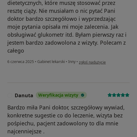
dietetycznych, które muszę stosować przez
resztę ciąży. Nie musiałam o nic pytać Pani
doktor bardzo szczegółowo i wyprzedzając
moje pytania opisała mi moje zalecenia. Jak
obsługiwać glukometr itd. Byłam pierwszy raz i
jestem bardzo zadowolona z wizyty. Polecam z
całego
w opinii użytkownika STOKROTKA
6 czerwca 2025
•
Gabinet lekarski
•
Inny
•
zgłoś nadużycie
Danuta
Weryfikacja wizyty
D
Bardzo miła Pani doktor, szczegółowy wywiad,
konkretne sugestie co do leczenie, wizyta bez
pośpiechu, pacjent zadowolony to dla mnie
najcenniejsze .