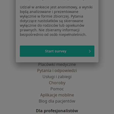
Jak działają wyniki wyszukiwania
Udział w ankiecie jest anonimowy, a wyniki
Dostępność
będą analizowane i prezentowane
O nas
wyłącznie w formie zbiorczej. Pytania
Praca
dotyczące nastolatków są skierowane
Rekrutujemy!
wyłącznie do rodziców lub opiekunów
Partnerzy
prawnych. Nie zbieramy informacji
Centrum prasowe
bezpośrednio od osób niepełnoletnich.
Kontakt
Dla pacjentów
Start survey
Lekarze
Placówki medyczne
Pytania i odpowiedzi
Usługi i zabiegi
Choroby
Pomoc
Aplikacje mobilne
Blog dla pacjentów
Dla profesjonalistów