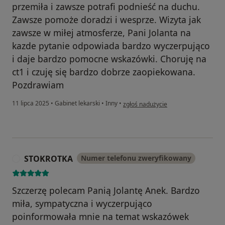
przemiła i zawsze potrafi podnieść na duchu.
Zawsze pomoże doradzi i wesprze. Wizyta jak
zawsze w miłej atmosferze, Pani Jolanta na
kazde pytanie odpowiada bardzo wyczerpująco
i daje bardzo pomocne wskazówki. Choruję na
ct1 i czuję się bardzo dobrze zaopiekowana.
Pozdrawiam
w opinii użytkownika S.S
11 lipca 2025
•
Gabinet lekarski
•
Inny
•
zgłoś nadużycie
STOKROTKA
Numer telefonu zweryfikowany
S
Szczerzę polecam Panią Jolantę Anek. Bardzo
miła, sympatyczna i wyczerpująco
poinformowała mnie na temat wskazówek