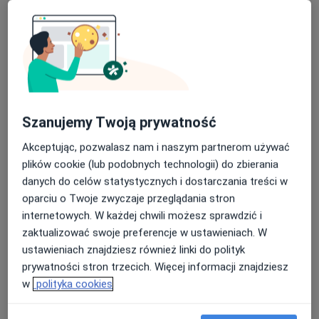
Usługi i ceny
Konsultacja angiologiczna
Umów wizytę
Od 300 zł
Szczegóły
Konsultacja chirurga naczyniowego
+ USG Doppler
Umów wizytę
Szanujemy Twoją prywatność
450 zł
Szczegóły
Akceptując, pozwalasz nam i naszym partnerom używać
plików cookie (lub podobnych technologii) do zbierania
Konsultacja naczyniowa+ USG
doppler (2 okolice)
danych do celów statystycznych i dostarczania treści w
Umów wizytę
Od 600 zł
Szczegóły
oparciu o Twoje zwyczaje przeglądania stron
internetowych. W każdej chwili możesz sprawdzić i
zaktualizować swoje preferencje w ustawieniach. W
USG / doppler aorty brzusznej i
tętnic biodrowych
ustawieniach znajdziesz również linki do polityk
Umów wizytę
300 zł
Szczegóły
prywatności stron trzecich. Więcej informacji znajdziesz
w
polityka cookies
USG / doppler żył kończyn dolnych
Umów wizytę