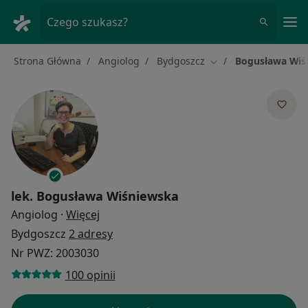
Me
Czego szukasz?
Strona Główna
Angiolog
Bydgoszcz
Bogusława Wiś
Zmień miasto
lek.
Bogusława Wiśniewska
O specjalizacjach
Angiolog
·
Więcej
Bydgoszcz
2 adresy
Nr PWZ: 2003030
100 opinii