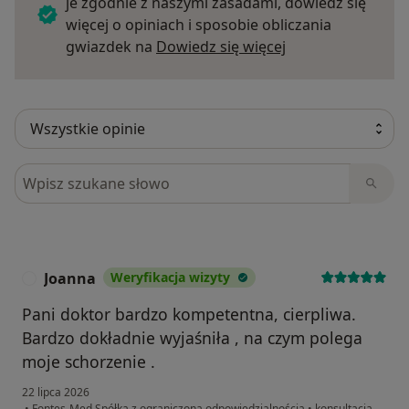
je zgodnie z naszymi zasadami, dowiedz się
więcej o opiniach i sposobie obliczania
Dowiedz się więce
gwiazdek na
Dowiedz się więcej
Szukaj w opiniach
Joanna
Weryfikacja wizyty
J
Pani doktor bardzo kompetentna, cierpliwa.
Bardzo dokładnie wyjaśniła , na czym polega
moje schorzenie .
22 lipca 2026
•
Fontes-Med Spółka z ograniczoną odpowiedzialnością
•
konsultacja