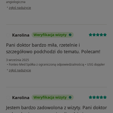
angiologiczna
w opinii użytkownika BEATA
•
zgłoś nadużycie
Karolina
Weryfikacja wizyty
K
Pani doktor bardzo miła, rzetelnie i
szczegółowo podchodzi do tematu. Polecam!
3 września 2025
•
Fontes-Med Spółka z ograniczoną odpowiedzialnością
•
USG doppler
w opinii użytkownika Karolina
•
zgłoś nadużycie
Karolina
Weryfikacja wizyty
K
Jestem bardzo zadowolona z wizyty. Pani doktor