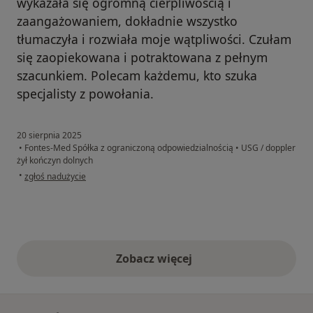
wykazała się ogromną cierpliwością i
zaangażowaniem, dokładnie wszystko
tłumaczyła i rozwiała moje wątpliwości. Czułam
się zaopiekowana i potraktowana z pełnym
szacunkiem. Polecam każdemu, kto szuka
specjalisty z powołania.
20 sierpnia 2025
•
Fontes-Med Spółka z ograniczoną odpowiedzialnością
•
USG / doppler
żył kończyn dolnych
w opinii użytkownika Karolina
•
zgłoś nadużycie
Zobacz więcej
opinie powyżej