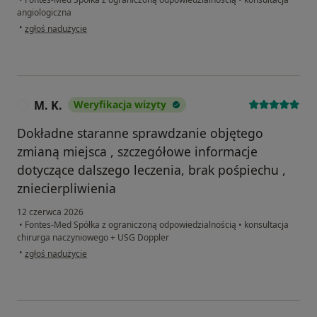
angiologiczna
w opinii użytkownika Joanna
•
zgłoś nadużycie
M. K.
Weryfikacja wizyty
M
Dokładne staranne sprawdzanie objętego
zmianą miejsca , szczegółowe informacje
dotyczące dalszego leczenia, brak pośpiechu ,
zniecierpliwienia
12 czerwca 2026
•
Fontes-Med Spółka z ograniczoną odpowiedzialnością
•
konsultacja
chirurga naczyniowego + USG Doppler
w opinii użytkownika M. K.
•
zgłoś nadużycie