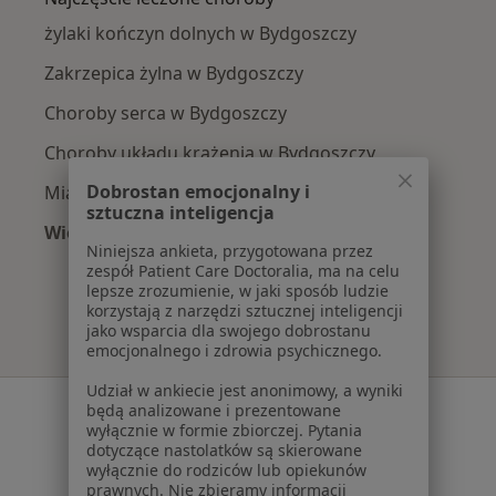
żylaki kończyn dolnych w Bydgoszczy
Zakrzepica żylna w Bydgoszczy
Choroby serca w Bydgoszczy
Choroby układu krążenia w Bydgoszczy
Dobrostan emocjonalny i
Miażdżyca w Bydgoszczy
sztuczna inteligencja
Więcej (15)
Niniejsza ankieta, przygotowana przez
Więcej w kategorii: Najczęście leczone chorob
zespół Patient Care Doctoralia, ma na celu
lepsze zrozumienie, w jaki sposób ludzie
korzystają z narzędzi sztucznej inteligencji
jako wsparcia dla swojego dobrostanu
emocjonalnego i zdrowia psychicznego.
Udział w ankiecie jest anonimowy, a wyniki
Serwis
będą analizowane i prezentowane
wyłącznie w formie zbiorczej. Pytania
Regulamin
dotyczące nastolatków są skierowane
wyłącznie do rodziców lub opiekunów
Polityka prywatności pacjentów
prawnych. Nie zbieramy informacji