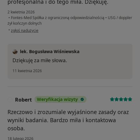
profesjonalna i do tego miła. Dziękuję.
2 kwietnia 2026
•
Fontes-Med Spółka z ograniczoną odpowiedzialnością
•
USG / doppler
żył kończyn dolnych
w opinii użytkownika Pacjent
•
zgłoś nadużycie
lek. Bogusława Wiśniewska
Dziękuję za miłe słowa.
11 kwietnia 2026
Robert
Weryfikacja wizyty
R
Rzeczowo i zrozumiale wyjaśnione zasady oraz
wyniki badania. Bardzo miła i kontaktowa
osoba.
18 lutego 2026