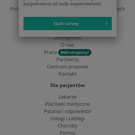
Polityka prywatności profesjonalistów
bezpośrednio od osób niepełnoletnich.
Polityka prywatności dla profesjonalistów, których
dane pozyskaliśmy samodzielnie
Polityka cookies
Start survey
Jak działają wyniki wyszukiwania
Dostępność
O nas
Praca
Rekrutujemy!
Partnerzy
Centrum prasowe
Kontakt
Dla pacjentów
Lekarze
Placówki medyczne
Pytania i odpowiedzi
Usługi i zabiegi
Choroby
Pomoc