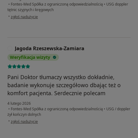
•
Fontes-Med Spółka z ograniczoną odpowiedzialnością
•
USG doppler
tętnic szyjnych i kręgowych
w opinii użytkownika Robert
•
zgłoś nadużycie
Jagoda Rzeszewska-Zamiara
J
Weryfikacja wizyty
Pani Doktor tłumaczy wszystko dokładnie,
badanie wykonuje szczegółowo dbając też o
komfort pacjenta. Serdecznie polecam
4 lutego 2026
•
Fontes-Med Spółka z ograniczoną odpowiedzialnością
•
USG / doppler
żył kończyn dolnych
w opinii użytkownika Jagoda Rzeszewska-Zamiara
•
zgłoś nadużycie