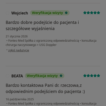
Wojciech
Weryfikacja wizyty
W
Bardzo dobre podejście do pacjenta i
szczegółowe wyjaśnienia
21 stycznia 2026
•
Fontes-Med Spółka z ograniczoną odpowiedzialnością
•
konsultacja
chirurga naczyniowego + USG Doppler
w opinii użytkownika Wojciech
•
zgłoś nadużycie
BEATA
Weryfikacja wizyty
B
Bardzo kontaktowa Pani dr. rzeczowa,z
odpowiednim podejściem do pacjenta :)
16 października 2025
•
Fontes-Med Spółka z ograniczoną odpowiedzialnością
•
konsultacja