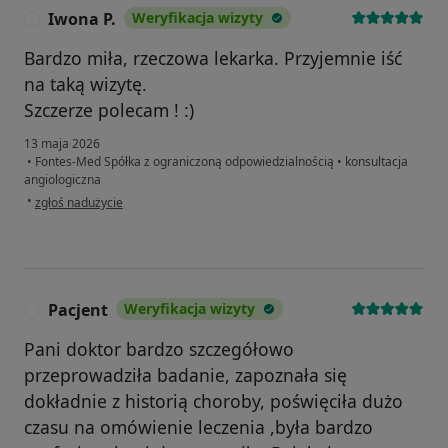
Iwona P.
Weryfikacja wizyty
I
Bardzo miła, rzeczowa lekarka. Przyjemnie iść
na taką wizytę.
Szczerze polecam ! :)
13 maja 2026
•
Fontes-Med Spółka z ograniczoną odpowiedzialnością
•
konsultacja
angiologiczna
w opinii użytkownika Iwona P.
•
zgłoś nadużycie
Pacjent
Weryfikacja wizyty
P
Pani doktor bardzo szczegółowo
przeprowadziła badanie, zapoznała się
dokładnie z historią choroby, poświęciła dużo
czasu na omówienie leczenia ,była bardzo