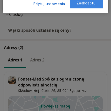
300 zł
Szczegóły
Zaakceptuj
Edytuj ustawienia
+ 6 usług
W jaki sposób ustalane są ceny?
Adresy (2)
Adres 1
Adres 2
Fontes-Med Spółka z ograniczoną
odpowiedzialnością
Skłodowskiej- Curie 26,
85-094
Bydgoszcz
Powiększ mapę
otwiera się w nowej karcie