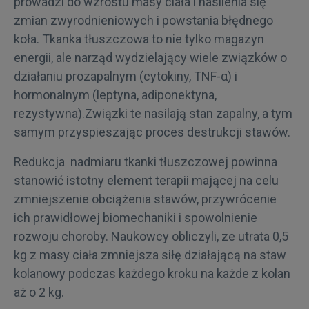
prowadzi do wzrostu masy ciała i nasilenia się
zmian zwyrodnieniowych i powstania błędnego
koła. Tkanka tłuszczowa to nie tylko magazyn
energii, ale narząd wydzielający wiele związków o
działaniu prozapalnym (cytokiny, TNF-α) i
hormonalnym (leptyna, adiponektyna,
rezystywna).Związki te nasilają stan zapalny, a tym
samym przyspieszając proces destrukcji stawów.
Redukcja nadmiaru tkanki tłuszczowej powinna
stanowić istotny element terapii mającej na celu
zmniejszenie obciążenia stawów, przywrócenie
ich prawidłowej biomechaniki i spowolnienie
rozwoju choroby. Naukowcy obliczyli, ze utrata 0,5
kg z masy ciała zmniejsza siłę działającą na staw
kolanowy podczas każdego kroku na każde z kolan
aż o 2 kg.