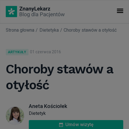
Strona głowna
Dietetyka
Choroby stawów a otyłość
KATEGORIE
Artykuły
01 czerwca 2016
ARTYKUŁY
Nasze akcje
Choroby stawów a
otyłość
Nowości w ZnanyLekarz
Okiem eksperta
Aneta Kościołek
Dietetyk
Warto wiedzieć...
Umów wizytę