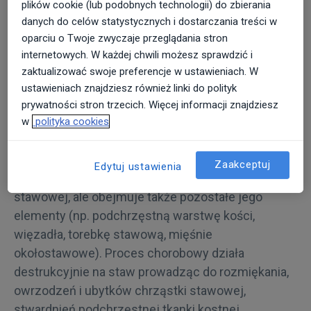
plików cookie (lub podobnych technologii) do zbierania
Dominującym objawem jest ból odczuwany
danych do celów statystycznych i dostarczania treści w
początkowo tylko podczas ruchu, który
oparciu o Twoje zwyczaje przeglądania stron
zmniejszają się po odpoczynku. Jednakże w
internetowych. W każdej chwili możesz sprawdzić i
zaktualizować swoje preferencje w ustawieniach. W
zaawansowanym schorzeniu ból utrzymuje się
ustawieniach znajdziesz również linki do polityk
także w spoczynku, a nawet
prywatności stron trzecich. Więcej informacji znajdziesz
w nocy.
w
polityka cookies
Choroba zwyrodnieniowa obejmuje stawy
kolanowe, biodrowe oraz stawy kręgosłupa i stawy
Zaakceptuj
Edytuj ustawienia
rąk. Schorzenie dotyczy nie tylko samej chrząstki
stawowej, ale obejmuje także pozostałe jego
elementy (np. podchrzęstną warstwę kości,
więzadła, torebkę stawową, mięśnie
okołostawowe). Proces chorobowy działa
destrukcyjnie na staw prowadząc do rozmiękania,
owrzodzeń i ubytków chrząstki stawowej,
stwardnień podchrzęstnej tkanki kostnej.