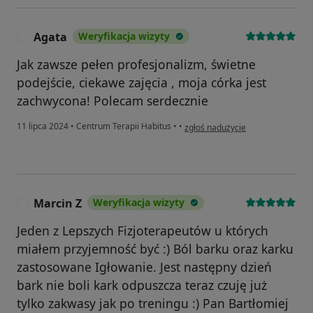
Agata
Weryfikacja wizyty
A
Jak zawsze pełen profesjonalizm, świetne
podejście, ciekawe zajęcia , moja córka jest
zachwycona! Polecam serdecznie
w opinii użytkownika Agata
11 lipca 2024
•
Centrum Terapii Habitus
•
•
zgłoś nadużycie
Marcin Z
Weryfikacja wizyty
M
Jeden z Lepszych Fizjoterapeutów u których
miałem przyjemność być :) Ból barku oraz karku
zastosowane Igłowanie. Jest następny dzień
bark nie boli kark odpuszcza teraz czuję już
tylko zakwasy jak po treningu :) Pan Bartłomiej