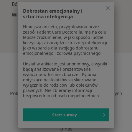
Ból kolana w Kołobrzegu
Dobrostan emocjonalny i
Więcej (15)
sztuczna inteligencja
Więcej w kategorii: Najczęście leczone chorob
Niniejsza ankieta, przygotowana przez
zespół Patient Care Doctoralia, ma na celu
lepsze zrozumienie, w jaki sposób ludzie
korzystają z narzędzi sztucznej inteligencji
jako wsparcia dla swojego dobrostanu
emocjonalnego i zdrowia psychicznego.
Serwis
Udział w ankiecie jest anonimowy, a wyniki
będą analizowane i prezentowane
Regulamin
wyłącznie w formie zbiorczej. Pytania
Polityka prywatności pacjentów
dotyczące nastolatków są skierowane
wyłącznie do rodziców lub opiekunów
Polityka prywatności profesjonalistów
prawnych. Nie zbieramy informacji
Polityka prywatności dla profesjonalistów, których
bezpośrednio od osób niepełnoletnich.
dane pozyskaliśmy samodzielnie
Polityka cookies
Jak działają wyniki wyszukiwania
Start survey
Dostępność
O nas