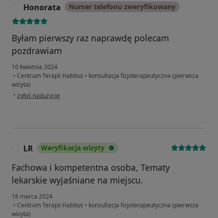
Honorata
Numer telefonu zweryfikowany
H
Byłam pierwszy raz naprawdę polecam
pozdrawiam
10 kwietnia 2024
•
Centrum Terapii Habitus
•
konsultacja fizjoterapeutyczna (pierwsza
wizyta)
w opinii użytkownika Honorata
•
zgłoś nadużycie
LR
Weryfikacja wizyty
L
Fachowa i kompetentna osoba, Tematy
lekarskie wyjaśniane na miejscu.
18 marca 2024
•
Centrum Terapii Habitus
•
konsultacja fizjoterapeutyczna (pierwsza
wizyta)