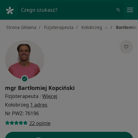
Me
Czego szukasz?
Strona Główna
Fizjoterapeuta
Kołobrzeg
Bartłomiej
Zmień miasto
mgr
Bartłomiej Kopciński
O specjalizacjach
Fizjoterapeuta
·
Więcej
Kołobrzeg
1 adres
Nr PWZ: 76196
22 opinie