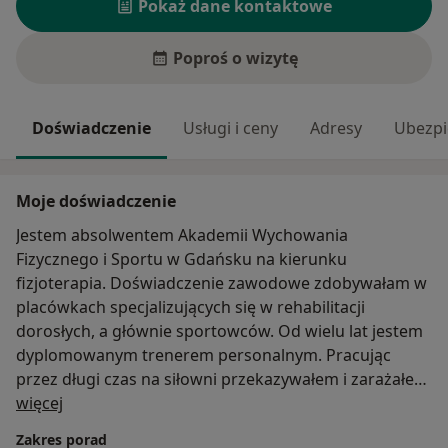
Pokaż dane kontaktowe
Poproś o wizytę
Doświadczenie
Usługi i ceny
Adresy
Ubezpi
Moje doświadczenie
Jestem absolwentem Akademii Wychowania
Fizycznego i Sportu w Gdańsku na kierunku
fizjoterapia. Doświadczenie zawodowe zdobywałam w
placówkach specjalizujących się w rehabilitacji
dorosłych, a głównie sportowców. Od wielu lat jestem
dyplomowanym trenerem personalnym. Pracując
przez długi czas na siłowni przekazywałem i zarażałem
O mnie
swoją pasją do sportu, jednocześnie propagując
więcej
zdrowe, fizjologiczne i zmniejszające kontuzjogenność
Zakres porad