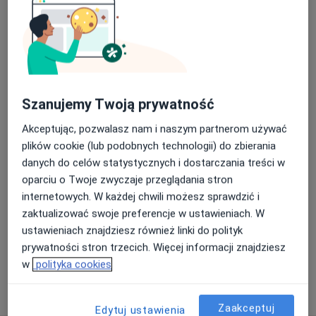
moim doświadczeniom jest mi znacznie prościej
zrozumieć z czym mierzy się pacjent.
Drenaż limfatyczny
40 zł
Szczegóły
Elektrostymulacja
40 zł
Szczegóły
Szanujemy Twoją prywatność
Akceptując, pozwalasz nam i naszym partnerom używać
Fizjoterapia dzieci (pierwsza wizyta)
plików cookie (lub podobnych technologii) do zbierania
150 zł
Szczegóły
danych do celów statystycznych i dostarczania treści w
oparciu o Twoje zwyczaje przeglądania stron
Kinesiotaping
internetowych. W każdej chwili możesz sprawdzić i
40 zł
Szczegóły
zaktualizować swoje preferencje w ustawieniach. W
ustawieniach znajdziesz również linki do polityk
+ 3 usługi
prywatności stron trzecich. Więcej informacji znajdziesz
w
polityka cookies
W jaki sposób ustalane są ceny?
Zaakceptuj
Edytuj ustawienia