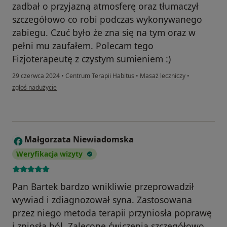
zadbał o przyjazną atmosferę oraz tłumaczył
szczegółowo co robi podczas wykonywanego
zabiegu. Czuć było że zna się na tym oraz w
pełni mu zaufałem. Polecam tego
Fizjoterapeutę z czystym sumieniem :)
29 czerwca 2024
•
Centrum Terapii Habitus
•
Masaż leczniczy
•
w opinii użytkownika Marcin Z
zgłoś nadużycie
Małgorzata Niewiadomska
M
Weryfikacja wizyty
Pan Bartek bardzo wnikliwie przeprowadził
wywiad i zdiagnozował syna. Zastosowana
przez niego metoda terapii przyniosła poprawę
i zniosła ból. Zalecone ćwiczenia szczegółowo