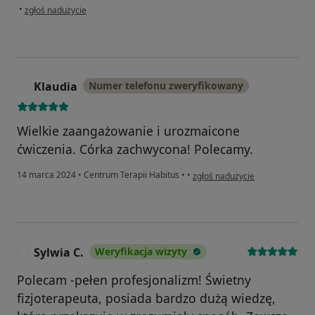
w opinii użytkownika LR
•
zgłoś nadużycie
Klaudia
Numer telefonu zweryfikowany
K
Wielkie zaangażowanie i urozmaicone
ćwiczenia. Córka zachwycona! Polecamy.
w opinii użytkownika Klaudia
14 marca 2024
•
Centrum Terapii Habitus
•
•
zgłoś nadużycie
Sylwia C.
Weryfikacja wizyty
S
Polecam -pełen profesjonalizm! Świetny
fizjoterapeuta, posiada bardzo dużą wiedzę,