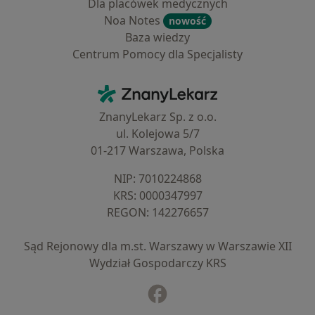
Dla placówek medycznych
Noa Notes
nowość
Baza wiedzy
Centrum Pomocy dla Specjalisty
Kontakt
ZnanyLekarz - Strona główna
ZnanyLekarz Sp. z o.o.
ul. Kolejowa 5/7
01-217 Warszawa, Polska
NIP: ⁠7010224868
KRS: ⁠0000347997
REGON: ⁠142276657
Sąd Rejonowy dla m.st. Warszawy w Warszawie XII
Wydział Gospodarczy KRS
Facebook
otwiera się w nowej karcie