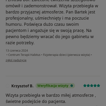
omówił i zademonstrował. Wizyta przebiegła w
bardzo przyjaznej atmosferze. Pan Bartek jest
profesjonalny, uśmiechnięty i ma poczucie
humoru. Poświęca dużo czasu swoim
pacjentom i angażuje się w swoją pracę. Na
pewno będziemy wracać do jego gabinetu w
razie potrzeby.
13 czerwca 2024
•
Centrum Terapii Habitus
•
Fizjoterapia dzieci (pierwsza wizyta)
•
w opinii użytkownika Małgorzata Niewiadomska
zgłoś nadużycie
Krzysztof B.
Weryfikacja wizyty
K
Wizyta przebiegła w bardzo miłej atmosferze ,
świetne podejście do pacjenta.