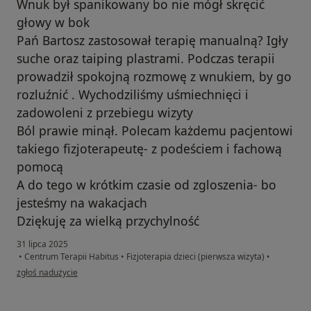
Wnuk był spanikowany bo nie mógł skręcić
głowy w bok
Pań Bartosz zastosował terapię manualną? Igły
suche oraz taiping plastrami. Podczas terapii
prowadził spokojną rozmowę z wnukiem, by go
rozluźnić . Wychodziliśmy uśmiechnięci i
zadowoleni z przebiegu wizyty
Ból prawie minął. Polecam każdemu pacjentowi
takiego fizjoterapeutę- z podeściem i fachową
pomocą
A do tego w krótkim czasie od zgloszenia- bo
jesteśmy na wakacjach
Dziękuję za wielką przychylność
31 lipca 2025
•
Centrum Terapii Habitus
•
Fizjoterapia dzieci (pierwsza wizyta)
•
w opinii użytkownika Aleksandra
zgłoś nadużycie