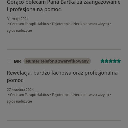
Gorąco polecam Pana Bartka za zaangażowanie
i profesjonalną pomoc.
31 maja 2024
•
Centrum Terapii Habitus
•
Fizjoterapia dzieci (pierwsza wizyta)
•
w opinii użytkownika Krzysztof B.
zgłoś nadużycie
MR
Numer telefonu zweryfikowany
M
Rewelacja, bardzo fachowa oraz profesjonalna
pomoc
27 kwietnia 2024
•
Centrum Terapii Habitus
•
Fizjoterapia dzieci (pierwsza wizyta)
•
w opinii użytkownika MR
zgłoś nadużycie