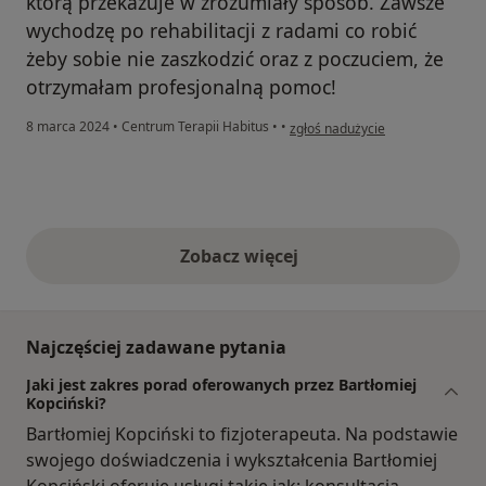
którą przekazuje w zrozumiały sposób. Zawsze
wychodzę po rehabilitacji z radami co robić
żeby sobie nie zaszkodzić oraz z poczuciem, że
otrzymałam profesjonalną pomoc!
w opinii użytkownika Sylwia C.
8 marca 2024
•
Centrum Terapii Habitus
•
•
zgłoś nadużycie
Zobacz więcej
opinie powyżej
Najczęściej zadawane pytania
Jaki jest zakres porad oferowanych przez Bartłomiej
Kopciński?
Bartłomiej Kopciński to fizjoterapeuta. Na podstawie
swojego doświadczenia i wykształcenia Bartłomiej
Kopciński oferuje usługi takie jak: konsultacja