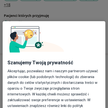
a11y_sr_more_diseases
+18
występowania zaburzeń lękowych, depresji,
problemów z zachowaniem w szkole i trudności w
Pacjenci których przyjmuję
dialogu z rodzicami, problemów rozwojowych oraz
Dorośli
problemów u dzieci wynikających z konfliktu, sytuacji
rozstania rodziców.
Dzieci
Pokaż więcej
o doświadczeniu
Usługi i ceny
Szanujemy Twoją prywatność
Konsultacja psychologiczna
Akceptując, pozwalasz nam i naszym partnerom używać
150 zł
Szczegóły
plików cookie (lub podobnych technologii) do zbierania
danych do celów statystycznych i dostarczania treści w
oparciu o Twoje zwyczaje przeglądania stron
Konsultacja psychologiczna młodzieży
internetowych. W każdej chwili możesz sprawdzić i
Szczegóły
zaktualizować swoje preferencje w ustawieniach. W
ustawieniach znajdziesz również linki do polityk