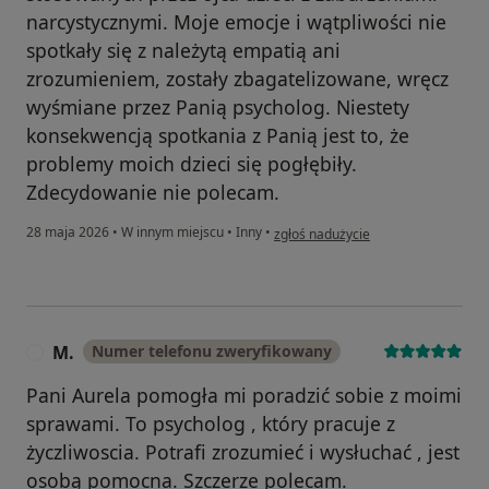
narcystycznymi. Moje emocje i wątpliwości nie
spotkały się z należytą empatią ani
zrozumieniem, zostały zbagatelizowane, wręcz
wyśmiane przez Panią psycholog. Niestety
konsekwencją spotkania z Panią jest to, że
problemy moich dzieci się pogłębiły.
Zdecydowanie nie polecam.
w opinii użytkownika Barbara
28 maja 2026
•
W innym miejscu
•
Inny
•
zgłoś nadużycie
M.
Numer telefonu zweryfikowany
M
Pani Aurela pomogła mi poradzić sobie z moimi
sprawami. To psycholog , który pracuje z
życzliwoscia. Potrafi zrozumieć i wysłuchać , jest
osobą pomocna. Szczerze polecam.