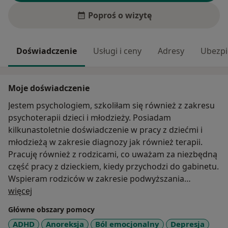
Poproś o wizytę
Doświadczenie
Usługi i ceny
Adresy
Ubezpi
Moje doświadczenie
Jestem psychologiem, szkoliłam się również z zakresu
psychoterapii dzieci i młodzieży. Posiadam
kilkunastoletnie doświadczenie w pracy z dziećmi i
młodzieżą w zakresie diagnozy jak również terapii.
Pracuję również z rodzicami, co uważam za niezbędną
część pracy z dzieckiem, kiedy przychodzi do gabinetu.
Wspieram rodziców w zakresie podwyższania
O mnie
kompetencji wychowawczych, mogę również
więcej
przeprowadzić warsztat edukacyjny z zakresu
Główne obszary pomocy
kompetencji wychowawczych.
ADHD
Anoreksja
Ból emocjonalny
Depresja
Pomagam dzieciom i młodzieży w sytuacji