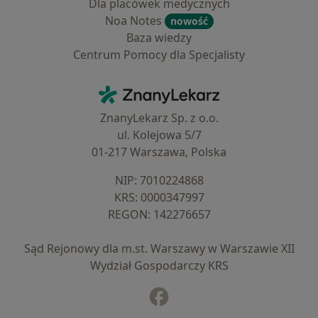
Dla placówek medycznych
Noa Notes
nowość
Baza wiedzy
Centrum Pomocy dla Specjalisty
Kontakt
ZnanyLekarz - Strona główna
ZnanyLekarz Sp. z o.o.
ul. Kolejowa 5/7
01-217 Warszawa, Polska
NIP: ⁠7010224868
KRS: ⁠0000347997
REGON: ⁠142276657
Sąd Rejonowy dla m.st. Warszawy w Warszawie XII
Wydział Gospodarczy KRS
Facebook
otwiera się w nowej karcie