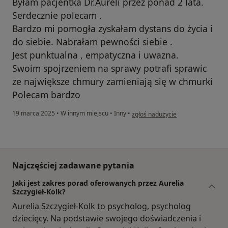
Byłam pacjentka Dr.Aureli przez ponad 2 lata.
Serdecznie polecam .
Bardzo mi pomogła zyskałam dystans do życia i
do siebie. Nabrałam pewności siebie .
Jest punktualna , empatyczna i uwazna.
Swoim spojrzeniem na sprawy potrafi sprawic
ze największe chmury zamieniają się w chmurki
Polecam bardzo
w opinii użytkownika Jola
19 marca 2025
•
W innym miejscu
•
Inny
•
zgłoś nadużycie
Najczęściej zadawane pytania
Jaki jest zakres porad oferowanych przez Aurelia
Szczygieł-Kolk?
Aurelia Szczygieł-Kolk to psycholog, psycholog
dziecięcy. Na podstawie swojego doświadczenia i