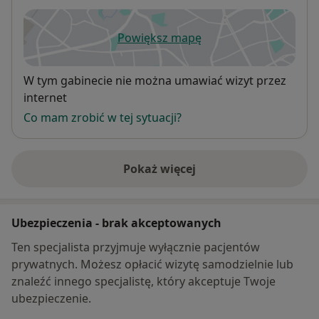
Powiększ mapę
otwiera się w nowej karcie
Dostępność
W tym gabinecie nie można umawiać wizyt przez
internet
Co mam zrobić w tej sytuacji?
Pokaż więcej
o adresie
Ubezpieczenia - brak akceptowanych
Ten specjalista przyjmuje wyłącznie pacjentów
prywatnych. Możesz opłacić wizytę samodzielnie lub
znaleźć innego specjalistę, który akceptuje Twoje
ubezpieczenie.