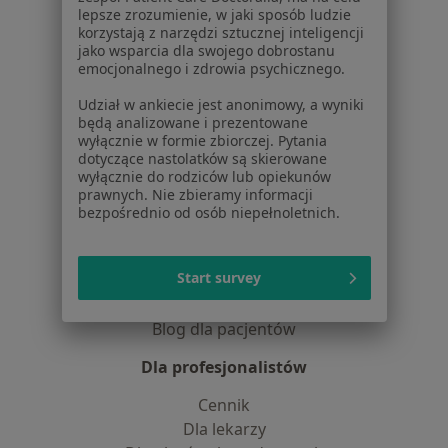
Praca
Rekrutujemy!
lepsze zrozumienie, w jaki sposób ludzie
korzystają z narzędzi sztucznej inteligencji
Partnerzy
jako wsparcia dla swojego dobrostanu
Centrum prasowe
emocjonalnego i zdrowia psychicznego.
Kontakt
Udział w ankiecie jest anonimowy, a wyniki
Dla pacjentów
będą analizowane i prezentowane
wyłącznie w formie zbiorczej. Pytania
dotyczące nastolatków są skierowane
Lekarze
wyłącznie do rodziców lub opiekunów
Placówki medyczne
prawnych. Nie zbieramy informacji
Pytania i odpowiedzi
bezpośrednio od osób niepełnoletnich.
Usługi i zabiegi
Choroby
Start survey
Pomoc
Aplikacje mobilne
Blog dla pacjentów
Dla profesjonalistów
Cennik
Dla lekarzy