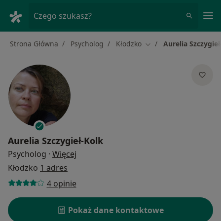
Me
Czego szukasz?
Strona Główna
Psycholog
Kłodzko
Aurelia Szczygieł
Zmień miasto
Aurelia Szczygieł-Kolk
O specjalizacjach
Psycholog
·
Więcej
Kłodzko
1 adres
4 opinie
Pokaż dane kontaktowe