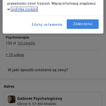
Testy psychologiczne
prywatności stron trzecich. Więcej informacji znajdziesz
150 zł
Szczegóły
w
polityka cookies
Testy osobowości
Zaakceptuj
200 zł
Szczegóły
Edytuj ustawienia
Psychoterapia
150 zł
Szczegóły
+ 15 usług
W jaki sposób ustalane są ceny?
Adres
Gabinet Psychologiczny
Okrzei 9,
57-300
Kłodzko