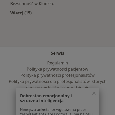
Bezsenność w Kłodzku
Więcej (15)
Więcej w kategorii: Najczęście leczone chorob
Serwis
Regulamin
Polityka prywatności pacjentów
Polityka prywatności profesjonalistów
Polityka prywatności dla profesjonalistów, których
dane pozyskaliśmy samodzielnie
Polityka cookies
Dobrostan emocjonalny i
Jak działają wyniki wyszukiwania
sztuczna inteligencja
Dostępność
Niniejsza ankieta, przygotowana przez
O nas
zespół Patient Care Doctoralia, ma na celu