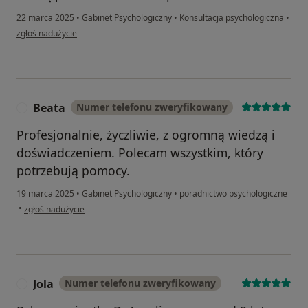
22 marca 2025
•
Gabinet Psychologiczny
•
Konsultacja psychologiczna
•
w opinii użytkownika M.
zgłoś nadużycie
Beata
Numer telefonu zweryfikowany
B
Profesjonalnie, życzliwie, z ogromną wiedzą i
doświadczeniem. Polecam wszystkim, który
potrzebują pomocy.
19 marca 2025
•
Gabinet Psychologiczny
•
poradnictwo psychologiczne
w opinii użytkownika Beata
•
zgłoś nadużycie
Jola
Numer telefonu zweryfikowany
J