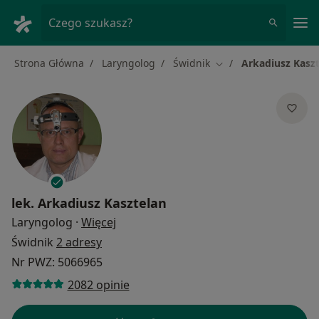
Me
Czego szukasz?
Strona Główna
Laryngolog
Świdnik
Arkadiusz Kasz
Zmień miasto
lek.
Arkadiusz Kasztelan
O specjalizacjach
Laryngolog
·
Więcej
Świdnik
2 adresy
Nr PWZ: 5066965
2082 opinie