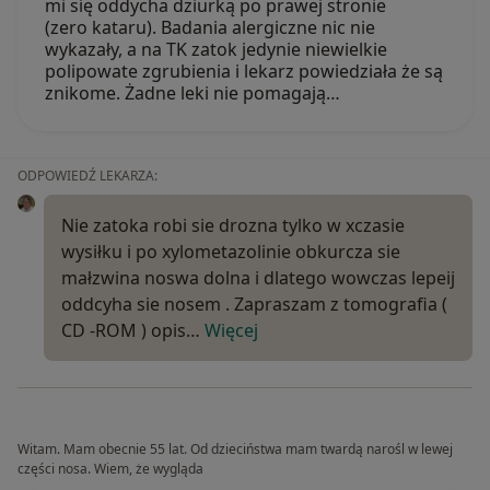
mi się oddycha dziurką po prawej stronie
(zero kataru). Badania alergiczne nic nie
wykazały, a na TK zatok jedynie niewielkie
polipowate zgrubienia i lekarz powiedziała że są
znikome. Żadne leki nie pomagają…
ODPOWIEDŹ LEKARZA:
Nie zatoka robi sie drozna tylko w xczasie
wysiłku i po xylometazolinie obkurcza sie
małzwina noswa dolna i dlatego wowczas lepeij
oddcyha sie nosem . Zapraszam z tomografia (
CD -ROM ) opis…
Więcej
Witam. Mam obecnie 55 lat. Od dzieciństwa mam twardą narośl w lewej
części nosa. Wiem, że wygląda