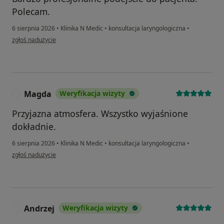
Polecam.
6 sierpnia 2026
•
Klinika N Medic
•
konsultacja laryngologiczna
•
w opinii użytkownika Justyna
zgłoś nadużycie
Magda
Weryfikacja wizyty
M
Przyjazna atmosfera. Wszystko wyjaśnione
dokładnie.
6 sierpnia 2026
•
Klinika N Medic
•
konsultacja laryngologiczna
•
w opinii użytkownika Magda
zgłoś nadużycie
Andrzej
Weryfikacja wizyty
A