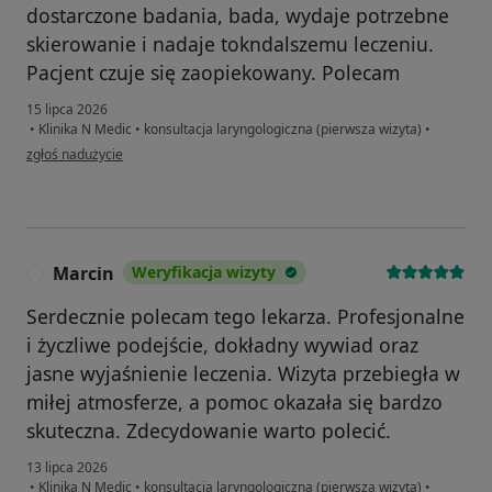
dostarczone badania, bada, wydaje potrzebne
skierowanie i nadaje tokndalszemu leczeniu.
Pacjent czuje się zaopiekowany. Polecam
15 lipca 2026
•
Klinika N Medic
•
konsultacja laryngologiczna (pierwsza wizyta)
•
w opinii użytkownika MM
zgłoś nadużycie
Marcin
Weryfikacja wizyty
M
Serdecznie polecam tego lekarza. Profesjonalne
i życzliwe podejście, dokładny wywiad oraz
jasne wyjaśnienie leczenia. Wizyta przebiegła w
miłej atmosferze, a pomoc okazała się bardzo
skuteczna. Zdecydowanie warto polecić.
13 lipca 2026
•
Klinika N Medic
•
konsultacja laryngologiczna (pierwsza wizyta)
•