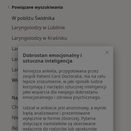
Powiązane wyszukiwania
W pobliżu Świdnika
Laryngolodzy w Lublinie
Laryngolodzy w Kraśniku
Laryngolodzy w Krasnymstawie
Dobrostan emocjonalny i
Laryngolodzy w Łęcznej
sztuczna inteligencja
Laryngolodzy w Nałęczowie
Niniejsza ankieta, przygotowana przez
zespół Patient Care Doctoralia, ma na celu
Więcej (2)
lepsze zrozumienie, w jaki sposób ludzie
Więcej w kategorii: W pobliżu Świdnika
korzystają z narzędzi sztucznej inteligencji
jako wsparcia dla swojego dobrostanu
Najczęście leczone choroby
emocjonalnego i zdrowia psychicznego.
Choroby laryngologiczne w Świdniku
Udział w ankiecie jest anonimowy, a wyniki
będą analizowane i prezentowane
Niedrożność nosa w Świdniku
wyłącznie w formie zbiorczej. Pytania
dotyczące nastolatków są skierowane
Bezdech senny w Świdniku
wyłącznie do rodziców lub opiekunów