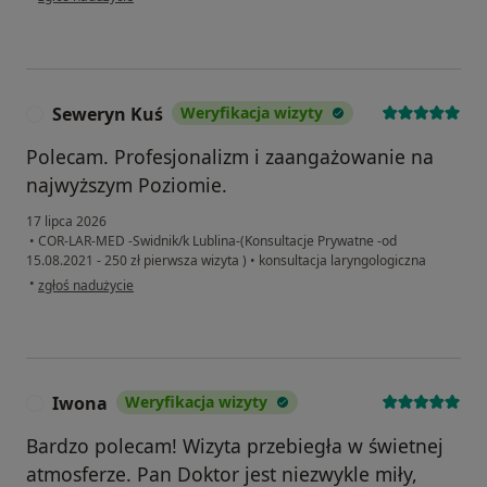
Seweryn Kuś
Weryfikacja wizyty
S
Polecam. Profesjonalizm i zaangażowanie na
najwyższym Poziomie.
17 lipca 2026
•
COR-LAR-MED -Swidnik/k Lublina-(Konsultacje Prywatne -od
15.08.2021 - 250 zł pierwsza wizyta )
•
konsultacja laryngologiczna
w opinii użytkownika Seweryn Kuś
•
zgłoś nadużycie
Iwona
Weryfikacja wizyty
I
Bardzo polecam! Wizyta przebiegła w świetnej
atmosferze. Pan Doktor jest niezwykle miły,