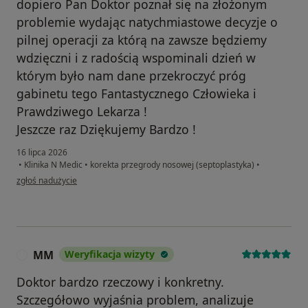
dopiero Pan Doktor poznał się na złożonym
problemie wydając natychmiastowe decyzje o
pilnej operacji za którą na zawsze będziemy
wdzięczni i z radością wspominali dzień w
którym było nam dane przekroczyć próg
gabinetu tego Fantastycznego Człowieka i
Prawdziwego Lekarza !
Jeszcze raz Dziękujemy Bardzo !
16 lipca 2026
•
Klinika N Medic
•
korekta przegrody nosowej (septoplastyka)
•
w opinii użytkownika AM
zgłoś nadużycie
MM
Weryfikacja wizyty
M
Doktor bardzo rzeczowy i konkretny.
Szczegółowo wyjaśnia problem, analizuje