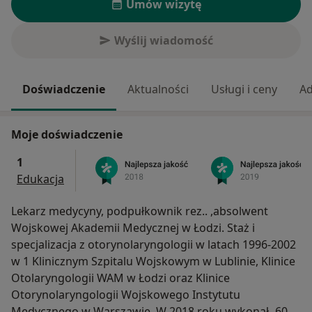
Umów wizytę
Wyślij wiadomość
Doświadczenie
Aktualności
Usługi i ceny
Ad
Moje doświadczenie
1
Edukacja
Lekarz medycyny, podpułkownik rez.. ,absolwent
Wojskowej Akademii Medycznej w Łodzi. Staż i
specjalizacja z otorynolaryngologii w latach 1996-2002
w 1 Klinicznym Szpitalu Wojskowym w Lublinie, Klinice
Otolaryngologii WAM w Łodzi oraz Klinice
Otorynolaryngologii Wojskowego Instytutu
Medycznego w Warszawie. W 2018 roku wykonał- 603