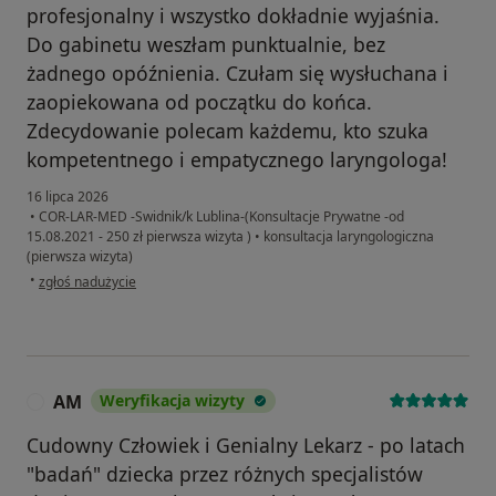
profesjonalny i wszystko dokładnie wyjaśnia.
Do gabinetu weszłam punktualnie, bez
żadnego opóźnienia. Czułam się wysłuchana i
zaopiekowana od początku do końca.
Zdecydowanie polecam każdemu, kto szuka
kompetentnego i empatycznego laryngologa!
16 lipca 2026
•
COR-LAR-MED -Swidnik/k Lublina-(Konsultacje Prywatne -od
15.08.2021 - 250 zł pierwsza wizyta )
•
konsultacja laryngologiczna
(pierwsza wizyta)
w opinii użytkownika Iwona
•
zgłoś nadużycie
AM
Weryfikacja wizyty
A
Cudowny Człowiek i Genialny Lekarz - po latach
"badań" dziecka przez różnych specjalistów