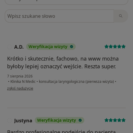
Szukaj w opiniach
A.D.
Weryfikacja wizyty
A
Krótko i skutecznie, fachowo, na www można
byłoby lepiej oznaczyć wejście. Reszta super.
7 sierpnia 2026
•
Klinika N Medic
•
konsultacja laryngologiczna (pierwsza wizyta)
•
w opinii użytkownika A.D.
zgłoś nadużycie
Justyna
Weryfikacja wizyty
J
Bardzo profesjonalne podejście do pacjenta.