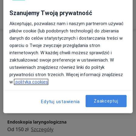
Od LISTOPADA BĘDZIEMY MOGLI SIĘ SPOTKAĆ
RÓWNIEŻ W NOWOCZESNEJ , NOWO POWSTAŁEJ
Dowiedz się więcej
Szanujemy Twoją prywatność
KLINICE N-MEDIC PRZY AL.KOMPOZYTORÓW
14/10/2020
Akceptując, pozwalasz nam i naszym partnerom używać
POLSKICH 3 w LUBLINIE (wieżowiec powyżej
plików cookie (lub podobnych technologii) do zbierania
hotelu Haupton by Hilton)
danych do celów statystycznych i dostarczania treści w
Usługi i ceny
oparciu o Twoje zwyczaje przeglądania stron
Konsultacja laryngologiczna
internetowych. W każdej chwili możesz sprawdzić i
Od 250 zł
Szczegóły
zaktualizować swoje preferencje w ustawieniach. W
ustawieniach znajdziesz również linki do polityk
Konsultacja laryngologiczna (pierwsza wizyta)
prywatności stron trzecich. Więcej informacji znajdziesz
270 zł
Szczegóły
w
polityka cookies
Audiometria
Zaakceptuj
Edytuj ustawienia
Od 30 zł
Szczegóły
Endoskopia laryngologiczna
Od 150 zł
Szczegóły