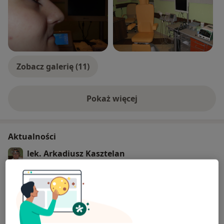
pozwala na wstępną ocenę słuchu dzieci ), Inne
informacje na stronie
Zobacz galerię (11)
Pokaż więcej
o doświadczeniu
Aktualności
lek. Arkadiusz Kasztelan
ul.Spadochroniarzy 16A, 21-040 Świdnik
Od m-ca X.2020 posiadamy kolejny ultracienki
fiberoskop ( 2.2mm) do badania nosa ,
nosogardła , krtani szczególnie przydatny w
diagnostyce trzeciego migdałka u dzieci .