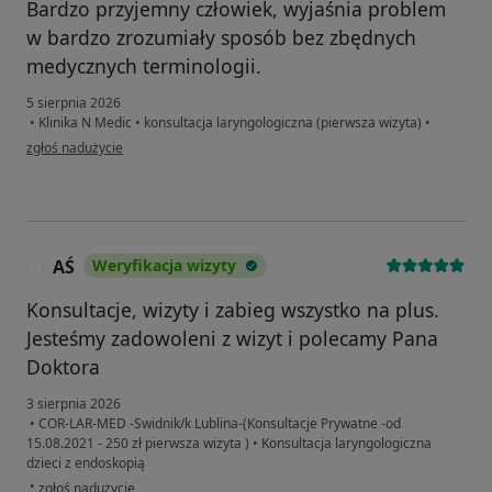
Bardzo przyjemny człowiek, wyjaśnia problem
w bardzo zrozumiały sposób bez zbędnych
medycznych terminologii.
5 sierpnia 2026
•
Klinika N Medic
•
konsultacja laryngologiczna (pierwsza wizyta)
•
w opinii użytkownika Andrzej
zgłoś nadużycie
AŚ
Weryfikacja wizyty
A
Konsultacje, wizyty i zabieg wszystko na plus.
Jesteśmy zadowoleni z wizyt i polecamy Pana
Doktora
3 sierpnia 2026
•
COR-LAR-MED -Swidnik/k Lublina-(Konsultacje Prywatne -od
15.08.2021 - 250 zł pierwsza wizyta )
•
Konsultacja laryngologiczna
dzieci z endoskopią
w opinii użytkownika AŚ
•
zgłoś nadużycie