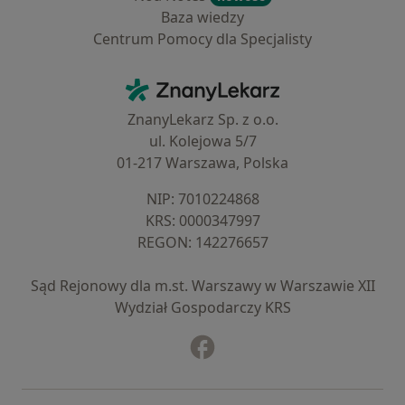
Baza wiedzy
Centrum Pomocy dla Specjalisty
Kontakt
ZnanyLekarz - Strona główna
ZnanyLekarz Sp. z o.o.
ul. Kolejowa 5/7
01-217 Warszawa, Polska
NIP: ⁠7010224868
KRS: ⁠0000347997
REGON: ⁠142276657
Sąd Rejonowy dla m.st. Warszawy w Warszawie XII
Wydział Gospodarczy KRS
Facebook
otwiera się w nowej karcie