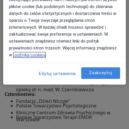
Współpraca z ośrodkami terapeutycznymi, uczelniami i
Diagnosta kompetencji – certyfikowany
plików cookie (lub podobnych technologii) do zbierania
organizacjami, m.in.:
konsultant Insight Profile
danych do celów statystycznych i dostarczania treści w
oparciu o Twoje zwyczaje przeglądania stron
Trener zmiany, coach kariery, moderator Design
Centrum Pomocy Dzieciom w Olsztynie
internetowych. W każdej chwili możesz sprawdzić i
Thinking
Warmińskie Centrum Psychoterapii
zaktualizować swoje preferencje w ustawieniach. W
Mediacje rodzinne i pracownicze
ustawieniach znajdziesz również linki do polityk
Ośrodek Pomocy Psychologicznej i
prywatności stron trzecich. Więcej informacji znajdziesz
Mindfulness w psychologii i biznesie
Psychoedukacji „Empatia”
w
polityka cookies
Interwencja kryzysowa
Centrum Powiadamiania Ratunkowego w
Olsztynie
Zaakceptuj
Edytuj ustawienia
Asesor AC/DC
Poradnia INTIMED – staż seksuologiczny pod
opieką dr n. med. W. Czernikiewicza
Członkostwo:
Fundacja „Dzieci Niczyje”
Polskie Towarzystwo Psychologiczne
Kliniczne Centrum Zdrowia Psychicznego w
Polskie Towarzystwo Terapii EMDR
Warszawie