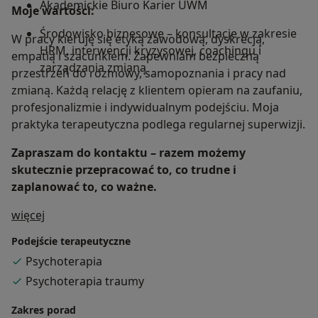
Akademickie Biuro Karier UWM
Moje wartości:
Środowisko biznesowe – konsultacje w zakresie
W pracy kieruję się etyką zawodową, dyskrecją,
HRM, interwencji kryzysowej, coachingu i
empatią i szacunkiem. Zapewniam bezpieczną
zarządzania zmianą
przestrzeń do rozmowy, samopoznania i pracy nad
zmianą. Każdą relację z klientem opieram na zaufaniu,
profesjonalizmie i indywidualnym podejściu. Moja
praktyka terapeutyczna podlega regularnej superwizji.
Zapraszam do kontaktu – razem możemy
skutecznie przepracować to, co trudne i
zaplanować to, co ważne.
O mnie
więcej
Podejście terapeutyczne
Psychoterapia
Psychoterapia traumy
Zakres porad