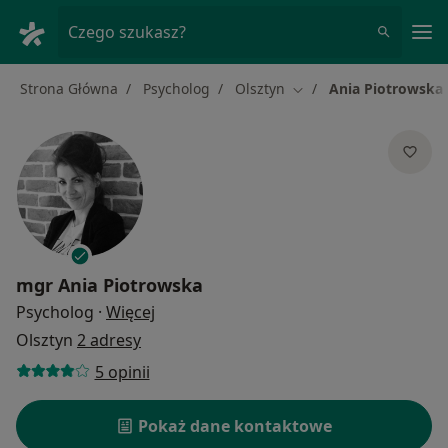
Me
Czego szukasz?
Strona Główna
Psycholog
Olsztyn
Ania Piotrowska
Zmień miasto
mgr
Ania Piotrowska
O specjalizacjach
Psycholog
·
Więcej
Olsztyn
2 adresy
5 opinii
Pokaż dane kontaktowe