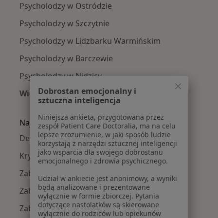
Psycholodzy w Ostródzie
Psycholodzy w Szczytnie
Psycholodzy w Lidzbarku Warmińskim
Psycholodzy w Barczewie
Psycholodzy w Nidzicy
Dobrostan emocjonalny i
Więcej (2)
sztuczna inteligencja
Więcej w kategorii: W pobliżu Olsztyna
Niniejsza ankieta, przygotowana przez
Najczęście leczone choroby
zespół Patient Care Doctoralia, ma na celu
lepsze zrozumienie, w jaki sposób ludzie
Depresja w Olsztynie
korzystają z narzędzi sztucznej inteligencji
jako wsparcia dla swojego dobrostanu
Kryzys emocjonalny w Olsztynie
emocjonalnego i zdrowia psychicznego.
Zaburzenia emocjonalne w Olsztynie
Udział w ankiecie jest anonimowy, a wyniki
będą analizowane i prezentowane
Zaburzenia lękowe w Olsztynie
wyłącznie w formie zbiorczej. Pytania
dotyczące nastolatków są skierowane
Zaburzenia nastroju w Olsztynie
wyłącznie do rodziców lub opiekunów