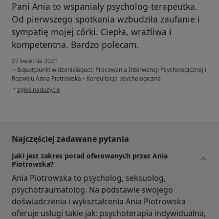
Pani Ania to wspaniały psycholog-terapeutka.
Od pierwszego spotkania wzbudziła zaufanie i
sympatię mojej córki. Ciepła, wrażliwa i
kompetentna. Bardzo polecam.
27 kwietnia 2021
•
&quot;punkt widzenia&quot; Pracowania Interwencji Psychologicznej i
Rozwoju Anna Piotrowska
•
Konsultacja psychologiczna
w opinii użytkownika Sabina
•
zgłoś nadużycie
Najczęściej zadawane pytania
Jaki jest zakres porad oferowanych przez Ania
Piotrowska?
Ania Piotrowska to psycholog, seksuolog,
psychotraumatolog. Na podstawie swojego
doświadczenia i wykształcenia Ania Piotrowska
oferuje usługi takie jak: psychoterapia indywidualna,