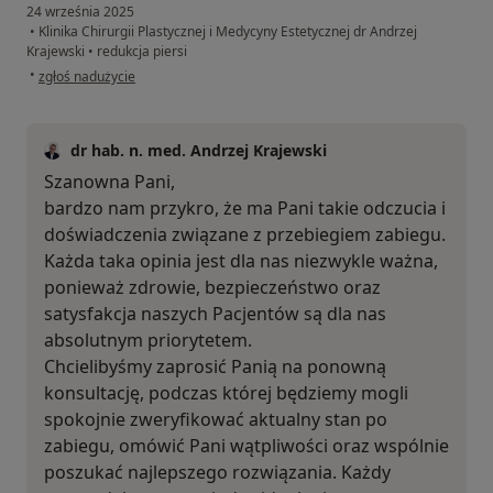
24 września 2025
•
Klinika Chirurgii Plastycznej i Medycyny Estetycznej dr Andrzej
Krajewski
•
redukcja piersi
w opinii użytkownika K.S
•
zgłoś nadużycie
dr hab. n. med. Andrzej Krajewski
Szanowna Pani,
bardzo nam przykro, że ma Pani takie odczucia i
doświadczenia związane z przebiegiem zabiegu.
Każda taka opinia jest dla nas niezwykle ważna,
ponieważ zdrowie, bezpieczeństwo oraz
satysfakcja naszych Pacjentów są dla nas
absolutnym priorytetem.
Chcielibyśmy zaprosić Panią na ponowną
konsultację, podczas której będziemy mogli
spokojnie zweryfikować aktualny stan po
zabiegu, omówić Pani wątpliwości oraz wspólnie
poszukać najlepszego rozwiązania. Każdy