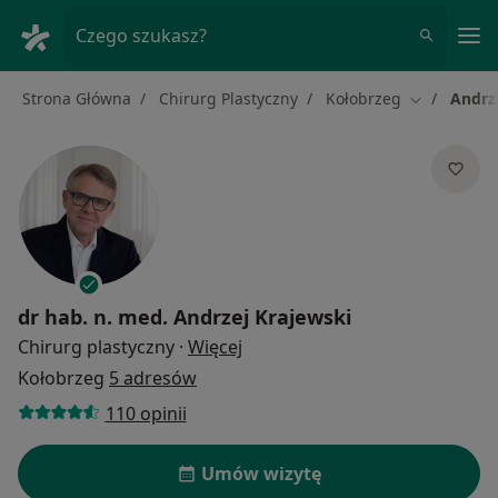
Me
Czego szukasz?
Strona Główna
Chirurg Plastyczny
Kołobrzeg
Andrz
Zmień mias
dr hab. n. med.
Andrzej Krajewski
O specjalizacjach
Chirurg plastyczny
·
Więcej
Kołobrzeg
5 adresów
110 opinii
Umów wizytę