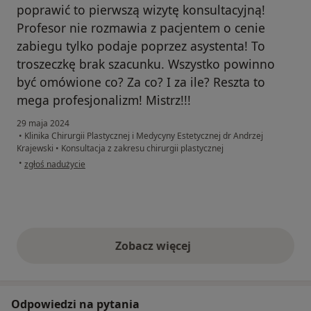
poprawić to pierwszą wizytę konsultacyjną!
Profesor nie rozmawia z pacjentem o cenie
zabiegu tylko podaje poprzez asystenta! To
troszeczkę brak szacunku. Wszystko powinno
być omówione co? Za co? I za ile? Reszta to
mega profesjonalizm! Mistrz!!!
29 maja 2024
•
Klinika Chirurgii Plastycznej i Medycyny Estetycznej dr Andrzej
Krajewski
•
Konsultacja z zakresu chirurgii plastycznej
w opinii użytkownika Megan
•
zgłoś nadużycie
Zobacz więcej
opinie powyżej
Odpowiedzi na pytania