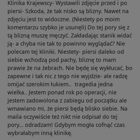
Klinika Krajewscy- Wystawili zdjęcie przed i po
piersi- Szkoda, że tak nisko są blizny. Nawet na
zdjęciu jest to widoczne. (Niestety po moim
komentarzu szybko je usunęli) Do tej pory się z
tą blizną muszę męczyć. Zakładając stanik widać
ją- a chyba nie tak to powinno wyglądać? Nie
polecam tej kliniki. Niestety- piersi daleko od
siebie wchodzą pod pachy, bliznę to mam
prawie że na żebrach. Nie będę się wykłucać, bo
zapewne i tak nic z tego nie wyjdzie- ale radzę
omijać szerokim łukiem.. ‍ tragedia jedna
wielka.. Jestem ponad rok po operacji, nie
jestem zadowolona z zabiegu od początku ale
wmawiano mi, że piersi będą blisko siebie. Na
maila oczywiście też nikt nie odpisał do tej
pory… odradzam! Gdybym mogła cofnąć czas
wybrałabym inną klinikę.