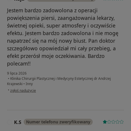
Jestem bardzo zadowolona z operacji
powiększenia piersi, zaangażowania lekarzy,
świetnej opieki, super atmosfery i oczywiście
efektu. Jestem bardzo zadowolona i nie mogę
napatrzeć się na mój nowy biust. Pan doktor
szczegółowo opowiedział mi cały przebieg, a
efekt przerósł moje oczekiwania. Bardzo
polecam!!
9 lipca 2026
•
Klinika Chirurgii Plastycznej i Medycyny Estetycznej dr Andrzej
Krajewski
•
Inny
w opinii użytkownika Kaja
•
zgłoś nadużycie
K.S
Numer telefonu zweryfikowany
K