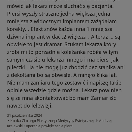
mówić jak lekarz może słuchać się pacjenta.
Piersi wyszły straszne jedna większa jedna
mniejsza z widocznym implantem zażądałam
korekty, . Efekt znów każda inna 1 mniejsza
dziwna implant widać ,2 większa . A teraz … są
obwisłe to jest dramat. Szukam lekarza który
zrobi mi to porzadnie koleżanka robiła w tym
samym czasie u lekarza innego i ma piersi jak
piłeczki . Ja nie mogę już chodzić bez stanika ani
z dekoltami bo są obwisłe. A minęło klika lat.
Nie mam zamiaru tego zostawić i napiszę takie
opinie wszędzie gdzie można. Lekarz powinien
się ze mną skontaktować bo mam Zamiar iść
nawet do lelewizji.
31 października 2024
•
Klinika Chirurgii Plastycznej i Medycyny Estetycznej dr Andrzej
Krajewski
•
operacja powiększenia piersi
w opinii użytkownika Dorota