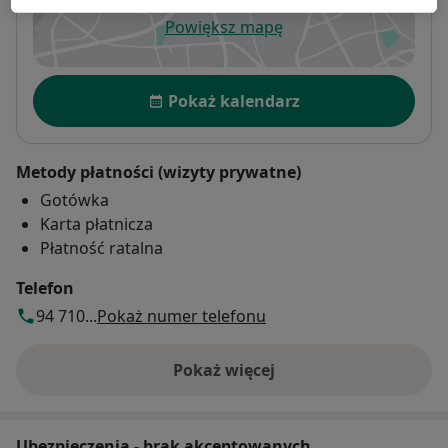
Powiększ mapę
otwiera się w nowej karcie
Dostępność
Pokaż kalendarz
Metody płatności (wizyty prywatne)
Gotówka
Karta płatnicza
Płatność ratalna
Telefon
94 710...
Pokaż numer telefonu
Pokaż więcej
o adresie
Ubezpieczenia - brak akceptowanych