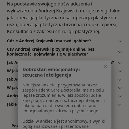
Na podstawie swojego doświadczenia i
wykształcenia Andrzej Krajewski oferuje usługi takie
jak: operacja plastyczna nosa, operacja plastyczna
uszu, operacja plastyczna brzucha, redukcja piersi,
Konsultacja z zakresu chirurgii plastycznej.
Gdzie Andrzej Krajewski ma swój gabinet?
Czy Andrzej Krajewski przyjmuje online, bez
konieczności pojawiania się w placówce?
Jak Andrzej Krajewski akceptuje płatności po wizycie?
Dobrostan emocjonalny i
W jakich językach konsultuje Andrzej Krajewski?
sztuczna inteligencja
Jak Andrzej Krajewski umawia wizyty?
Niniejsza ankieta, przygotowana przez
W jakich godzinach przyjmuje Andrzej Krajewski?
zespół Patient Care Doctoralia, ma na celu
lepsze zrozumienie, w jaki sposób ludzie
Andrzej Krajewski: co mówią pacjenci?
korzystają z narzędzi sztucznej inteligencji
Jakie ubezpieczenia akceptuje Andrzej Krajewski?
jako wsparcia dla swojego dobrostanu
emocjonalnego i zdrowia psychicznego.
Udział w ankiecie jest anonimowy, a wyniki
Powiązane wyszukiwania
będą analizowane i prezentowane