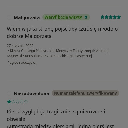
Małgorzata
Weryfikacja wizyty
M
Wiem w jaka stronę pójść aby czuć się młodo o
dobrze Malgorzata
27 stycznia 2025
•
Klinika Chirurgii Plastycznej i Medycyny Estetycznej dr Andrzej
Krajewski
•
Konsultacja z zakresu chirurgii plastycznej
w opinii użytkownika Małgorzata
•
zgłoś nadużycie
Niezadowolona
Numer telefonu zweryfikowany
N
Piersi wyglądają tragicznie, są nierówne i
obwisłe
Autostrada między piersiami, jedna pierś jest