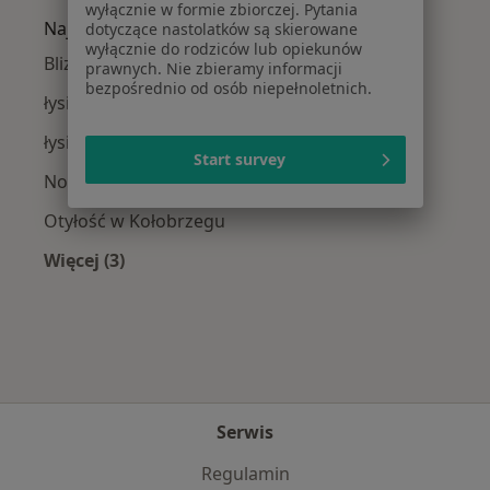
wyłącznie w formie zbiorczej. Pytania
Najczęście leczone choroby
dotyczące nastolatków są skierowane
wyłącznie do rodziców lub opiekunów
Blizny w Kołobrzegu
prawnych. Nie zbieramy informacji
bezpośrednio od osób niepełnoletnich.
łysienie w Kołobrzegu
łysienie typu męskiego w Kołobrzegu
Start survey
Nowotwory skóry w Kołobrzegu
Otyłość w Kołobrzegu
Więcej (3)
Więcej w kategorii: Najczęście leczone choroby
Serwis
Regulamin