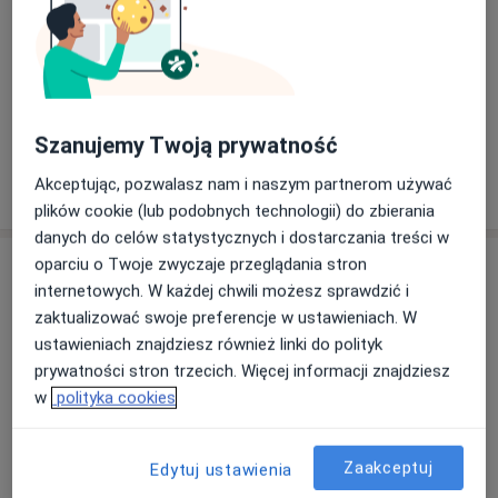
Od 5 500 zł
Szczegóły
Redukcja piersi
14 000 zł
Szczegóły
Szanujemy Twoją prywatność
Akceptując, pozwalasz nam i naszym partnerom używać
W jaki sposób ustalane są ceny?
plików cookie (lub podobnych technologii) do zbierania
danych do celów statystycznych i dostarczania treści w
Adresy (5)
oparciu o Twoje zwyczaje przeglądania stron
internetowych. W każdej chwili możesz sprawdzić i
zaktualizować swoje preferencje w ustawieniach. W
Adres 1
Adres 2
Adres 3
Adres 4
Adres 5
ustawieniach znajdziesz również linki do polityk
prywatności stron trzecich. Więcej informacji znajdziesz
w
polityka cookies
Centrum Chirurgii Plastycznej i Medycyny
Estetycznej dr Andrzej Krajewski
Fredry 15 a,
78-100
Kołobrzeg
Zaakceptuj
Edytuj ustawienia