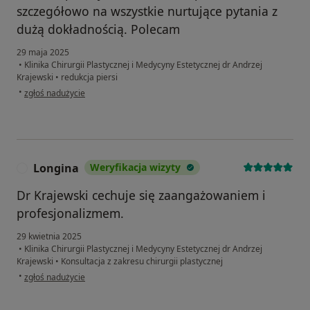
szczegółowo na wszystkie nurtujące pytania z
dużą dokładnością. Polecam
29 maja 2025
•
Klinika Chirurgii Plastycznej i Medycyny Estetycznej dr Andrzej
Krajewski
•
redukcja piersi
w opinii użytkownika Adriana
•
zgłoś nadużycie
Longina
Weryfikacja wizyty
L
Dr Krajewski cechuje się zaangażowaniem i
profesjonalizmem.
29 kwietnia 2025
•
Klinika Chirurgii Plastycznej i Medycyny Estetycznej dr Andrzej
Krajewski
•
Konsultacja z zakresu chirurgii plastycznej
w opinii użytkownika Longina
•
zgłoś nadużycie