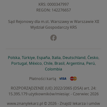
KRS: ⁠0000347997
REGON: ⁠142276657
Sąd Rejonowy dla m.st. Warszawy w Warszawie XII
Wydział Gospodarczy KRS
Facebook
otwiera się w nowej karcie
otwiera się w nowej karcie
otwiera się w nowej karcie
otwiera się w nowej karcie
otwiera się w nowej karci
otwiera się
otwi
Polska
,
Türkiye
,
España
,
Italia
,
Deutschland
,
Česko
,
otwiera się w nowej karcie
otwiera się w nowej karcie
otwiera się w nowej karcie
otwiera się w nowej kar
otwiera się 
otwier
Portugal
,
México
,
Chile
,
Brasil
,
Argentina
,
Perú
,
otwiera się w nowej karc
Colombia
Płatności kartą
ROZPORZĄDZENIE (UE) 2022/2065 (DSA) art. 24:
15.395.179 użytkowników/miesiąc - Czerwiec 2026
www.znanylekarz.pl © 2026 - Znajdź lekarza i umów