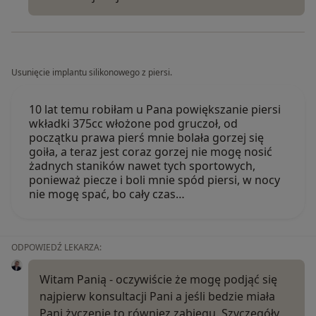
Usunięcie implantu silikonowego z piersi.
10 lat temu robiłam u Pana powiększanie piersi
wkładki 375cc włożone pod gruczoł, od
początku prawa pierś mnie bolała gorzej się
goiła, a teraz jest coraz gorzej nie mogę nosić
żadnych staników nawet tych sportowych,
ponieważ piecze i boli mnie spód piersi, w nocy
nie mogę spać, bo cały czas…
ODPOWIEDŹ LEKARZA:
Witam Panią - oczywiście że mogę podjąć się
najpierw konsultacji Pani a jeśli bedzie miała
Pani życzenie to równiez zabiegu. Szvczegóły