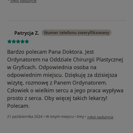
•
zgłoś nadużycie
Patrycja Z.
Numer telefonu zweryfikowany
P
Bardzo polecam Pana Doktora. Jest
Ordynatorem na Oddziale Chirurgii Plastycznej
w Gryficach. Odpowiednia osoba na
odpowiednim miejscu. Dziękuję za dzisiejsza
wizytę, rozmowę z Panem Ordynatorem.
Człowiek o wielkim sercu a jego praca wypływa
prosto z serca. Oby więcej takich lekarzy!
Polecam.
w opinii użytkownika Patrycj
21 października 2024
•
W innym miejscu
•
Inny
•
zgłoś nadużycie