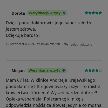
Dorota
Weryfikacja wizyty
D
Dzięki panu doktorowi i jego super załodze
jestem zdrowa.
Dziękuję bardzo !
w opinii użytkownika Dorota
19 października 2024
•
W innym miejscu
•
Inny
•
zgłoś nadużycie
Megan
Weryfikacja wizyty
M
Mam 67 lat. W klinice Andrzeja Krajewskiego
poddałam się liftingowi twarzy i szyi!! To mistrz
krawiectwa skórnego! Wyszło bardzo dobrze!!
Opieka wspaniała! Polecam tę klinikę z
odpowiedzialnością za słowa! Jedynie co można