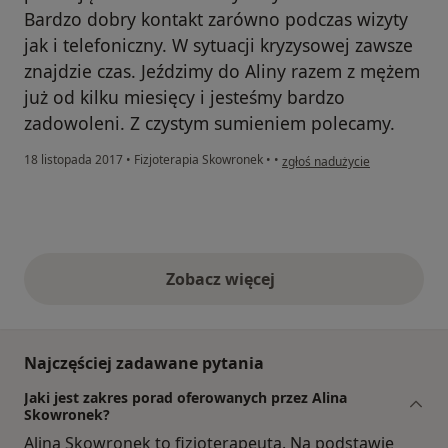
Bardzo dobry kontakt zarówno podczas wizyty
jak i telefoniczny. W sytuacji kryzysowej zawsze
znajdzie czas. Jeździmy do Aliny razem z mężem
już od kilku miesięcy i jesteśmy bardzo
zadowoleni. Z czystym sumieniem polecamy.
w opinii użytkownika Katarzyn
18 listopada 2017
•
Fizjoterapia Skowronek
•
•
zgłoś nadużycie
Zobacz więcej
opinie powyżej
Najczęściej zadawane pytania
Jaki jest zakres porad oferowanych przez Alina
Skowronek?
Alina Skowronek to fizjoterapeuta. Na podstawie