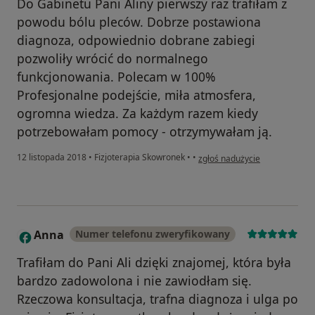
Do Gabinetu Pani Aliny pierwszy raz trafiłam z
powodu bólu pleców. Dobrze postawiona
diagnoza, odpowiednio dobrane zabiegi
pozwoliły wrócić do normalnego
funkcjonowania. Polecam w 100%
Profesjonalne podejście, miła atmosfera,
ogromna wiedza. Za każdym razem kiedy
potrzebowałam pomocy - otrzymywałam ją.
w opinii użytkownika Dominik
12 listopada 2018
•
Fizjoterapia Skowronek
•
•
zgłoś nadużycie
Anna
Numer telefonu zweryfikowany
A
Trafiłam do Pani Ali dzięki znajomej, która była
bardzo zadowolona i nie zawiodłam się.
Rzeczowa konsultacja, trafna diagnoza i ulga po