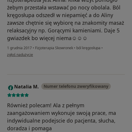
żebym przestała wstawać po nocy obolala. Ból
kręgosłupa odszedł w niepamięć a do Aliny
zawsze chętnie się wybiorę na znakomity masaż
relaksacyjny np. Gorącymi kamieniami. Daje 5
gwiazdek bo więcej niema☺☺☺
1 grudnia 2017
•
Fizjoterapia Skowronek
•
ból kręgosłupa
•
w opinii użytkownika Anna S.
zgłoś nadużycie
Natalia M.
Numer telefonu zweryfikowany
N
Również polecam! Ala z pełnym
zaangażowaniem wykonuje swoją prace, ma
indywidualne podejscie do pacjenta, słucha,
doradza i pomaga