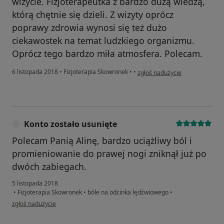
wizycie. Fizjoterapeutka z bardzo dużą wiedzą,
którą chętnie się dzieli. Z wizyty oprócz
poprawy zdrowia wynosi się też dużo
ciekawostek na temat ludzkiego organizmu.
Oprócz tego bardzo miła atmosfera. Polecam.
w opinii użytkownika Anna
6 listopada 2018
•
Fizjoterapia Skowronek
•
•
zgłoś nadużycie
Konto zostało usunięte
Polecam Panią Alinę, bardzo uciążliwy ból i
promieniowanie do prawej nogi zniknął już po
dwóch zabiegach.
5 listopada 2018
•
Fizjoterapia Skowronek
•
bóle na odcinka lędźwiowego
•
w opinii użytkownika Konto zostało usunięte
zgłoś nadużycie