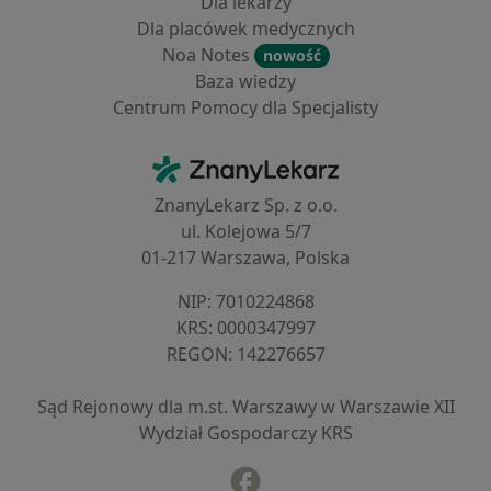
Dla lekarzy
Dla placówek medycznych
Noa Notes
nowość
Baza wiedzy
Centrum Pomocy dla Specjalisty
Kontakt
ZnanyLekarz - Strona główna
ZnanyLekarz Sp. z o.o.
ul. Kolejowa 5/7
01-217 Warszawa, Polska
NIP: ⁠7010224868
KRS: ⁠0000347997
REGON: ⁠142276657
Sąd Rejonowy dla m.st. Warszawy w Warszawie XII
Wydział Gospodarczy KRS
Facebook
otwiera się w nowej karcie