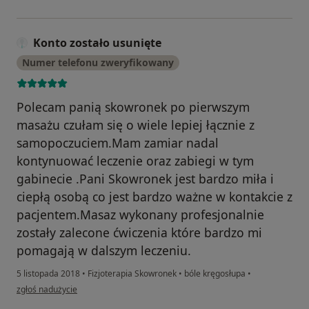
Konto zostało usunięte
Numer telefonu zweryfikowany
Polecam panią skowronek po pierwszym
masażu czułam się o wiele lepiej łącznie z
samopoczuciem.Mam zamiar nadal
kontynuować leczenie oraz zabiegi w tym
gabinecie .Pani Skowronek jest bardzo miła i
ciepłą osobą co jest bardzo ważne w kontakcie z
pacjentem.Masaz wykonany profesjonalnie
zostały zalecone ćwiczenia które bardzo mi
pomagają w dalszym leczeniu.
5 listopada 2018
•
Fizjoterapia Skowronek
•
bóle kręgosłupa
•
w opinii użytkownika Konto zostało usunięte
zgłoś nadużycie