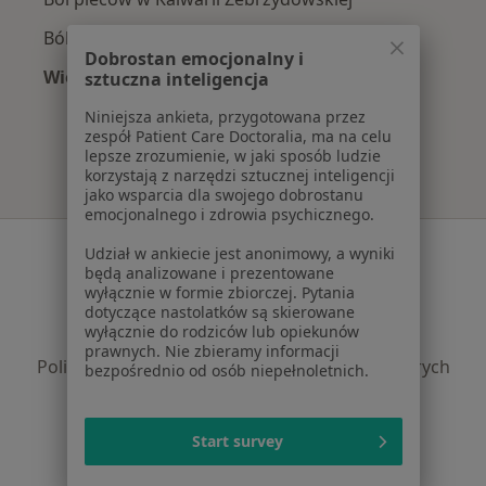
Bóle kręgosłupa w Kalwarii Zebrzydowskiej
Dobrostan emocjonalny i
Więcej (14)
sztuczna inteligencja
Więcej w kategorii: Najczęście leczone chorob
Niniejsza ankieta, przygotowana przez
zespół Patient Care Doctoralia, ma na celu
lepsze zrozumienie, w jaki sposób ludzie
korzystają z narzędzi sztucznej inteligencji
jako wsparcia dla swojego dobrostanu
emocjonalnego i zdrowia psychicznego.
Serwis
Udział w ankiecie jest anonimowy, a wyniki
będą analizowane i prezentowane
Regulamin
wyłącznie w formie zbiorczej. Pytania
dotyczące nastolatków są skierowane
Polityka prywatności pacjentów
wyłącznie do rodziców lub opiekunów
Polityka prywatności profesjonalistów
prawnych. Nie zbieramy informacji
Polityka prywatności dla profesjonalistów, których
bezpośrednio od osób niepełnoletnich.
dane pozyskaliśmy samodzielnie
Polityka cookies
Start survey
Jak działają wyniki wyszukiwania
Dostępność