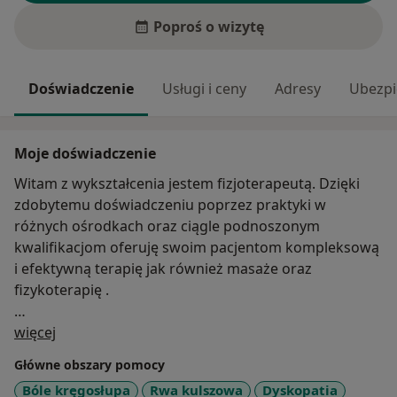
Poproś o wizytę
Doświadczenie
Usługi i ceny
Adresy
Ubezpi
Moje doświadczenie
Witam z wykształcenia jestem fizjoterapeutą. Dzięki
zdobytemu doświadczeniu poprzez praktyki w
różnych ośrodkach oraz ciągle podnoszonym
kwalifikacjom oferuję swoim pacjentom kompleksową
i efektywną terapię jak również masaże oraz
fizykoterapię .
O mnie
Ukończone kursy prowadzone przez terapeutów z
więcej
polski oraz zagranicznych m.in:
Główne obszary pomocy
-Diagnostyka dzieci i niemowląt 0-18m
Bóle kręgosłupa
Rwa kulszowa
Dyskopatia
-Igłoterapia