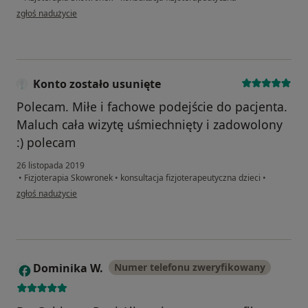
w opinii użytkownika Gabriela
zgłoś nadużycie
Konto zostało usunięte
Polecam. Miłe i fachowe podejście do pacjenta.
Maluch cała wizytę uśmiechnięty i zadowolony
:) polecam
26 listopada 2019
•
Fizjoterapia Skowronek
•
konsultacja fizjoterapeutyczna dzieci
•
w opinii użytkownika Konto zostało usunięte
zgłoś nadużycie
Dominika W.
Numer telefonu zweryfikowany
D