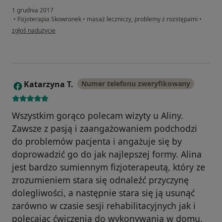
1 grudnia 2017
•
Fizjoterapia Skowronek
•
masaż leczniczy, problemy z rozstępami
•
w opinii użytkownika Natalia M.
zgłoś nadużycie
Katarzyna T.
Numer telefonu zweryfikowany
K
Wszystkim gorąco polecam wizyty u Aliny.
Zawsze z pasją i zaangażowaniem podchodzi
do problemów pacjenta i angażuje się by
doprowadzić go do jak najlepszej formy. Alina
jest bardzo sumiennym fizjoterapeutą, który ze
zrozumieniem stara się odnaleźć przyczynę
dolegliwości, a następnie stara się ją usunąć
zarówno w czasie sesji rehabilitacyjnych jak i
polecając ćwiczenia do wykonywania w domu.