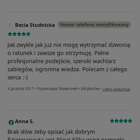
Becia Studnicka
Numer telefonu zweryfikowany
Jak zwykle jak już nie mogę wytrzymać dzwonię
o ratunek i zawsze go otrzymuję. Pełne
profesjonalne podejście, szeroki wachlarz
zabiegów, ogromna wiedza. Polecam z całego
serca :-)
w opinii użytkownika 
4 grudnia 2017
•
Fizjoterapia Skowronek
•
ból pleców
•
zgłoś nadużycie
Anna S.
A
Brak słów żeby opisać jak dobrym
fizjoterapeuta jest Alina! Kilka wizyt pomogło