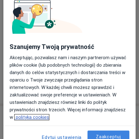
Konsultacja fizjoterapeutyczna (pierwsza wizyta)
Od 150 zł
Szczegóły
Konsultacja fizjoterapeutyczna dzieci
100 zł
Szczegóły
Szanujemy Twoją prywatność
Fala uderzeniowa
Od 70 zł
Szczegóły
Akceptując, pozwalasz nam i naszym partnerom używać
plików cookie (lub podobnych technologii) do zbierania
+ 4 usługi
danych do celów statystycznych i dostarczania treści w
oparciu o Twoje zwyczaje przeglądania stron
internetowych. W każdej chwili możesz sprawdzić i
W jaki sposób ustalane są ceny?
zaktualizować swoje preferencje w ustawieniach. W
ustawieniach znajdziesz również linki do polityk
prywatności stron trzecich. Więcej informacji znajdziesz
Adres
w
polityka cookies
Fizjoterapia Skowronek
Zaakceptuj
Partyzantów,
34-130
Kalwaria Zebrzydowska
Edytuj ustawienia