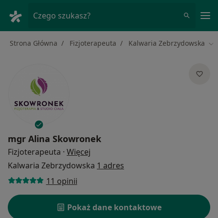
Me
Czego szukasz?
Strona Główna
Fizjoterapeuta
Kalwaria Zebrzydowska
Zm
mgr
Alina Skowronek
O specjalizacjach
Fizjoterapeuta
·
Więcej
Kalwaria Zebrzydowska
1 adres
11 opinii
Pokaż dane kontaktowe