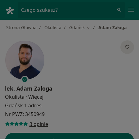
Me
Czego szukasz?
Strona Główna
Okulista
Gdańsk
Adam Załoga
Zmień miasto
lek.
Adam Załoga
O specjalizacjach
Okulista
·
Więcej
Gdańsk
1 adres
Nr PWZ: 3450949
3 opinie