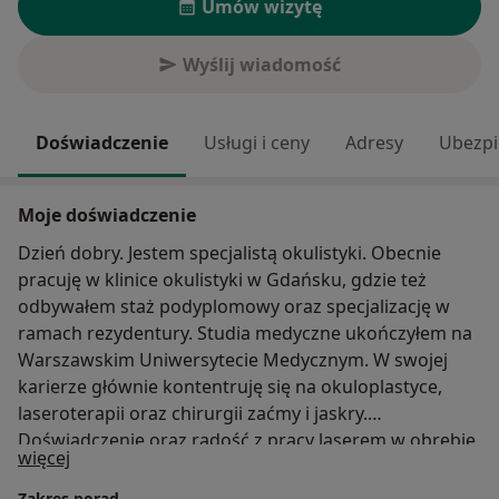
Umów wizytę
Wyślij wiadomość
Doświadczenie
Usługi i ceny
Adresy
Ubezpi
Moje doświadczenie
Dzień dobry. Jestem specjalistą okulistyki. Obecnie
pracuję w klinice okulistyki w Gdańsku, gdzie też
odbywałem staż podyplomowy oraz specjalizację w
ramach rezydentury. Studia medyczne ukończyłem na
Warszawskim Uniwersytecie Medycznym. W swojej
karierze głównie kontentruję się na okuloplastyce,
laseroterapii oraz chirurgii zaćmy i jaskry.
Doświadczenie oraz radość z pracy laserem w obrębie
O mnie
więcej
oka zmotywowały mnie do pogłębienia wiedzy i
umiejętności w laseroteraii także innych obszarów
Zakres porad