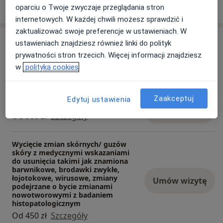
Pokaż więcej
o doświadczeniu
oparciu o Twoje zwyczaje przeglądania stron
internetowych. W każdej chwili możesz sprawdzić i
zaktualizować swoje preferencje w ustawieniach. W
Usługi i ceny
ustawieniach znajdziesz również linki do polityk
prywatności stron trzecich. Więcej informacji znajdziesz
Konsultacja okulistyczna
w
polityka cookies
Umów wizytę
250 zł
Szczegóły
Zaakceptuj
Edytuj ustawienia
Usunięcie gradówki
Umów wizytę
Od 900 zł
Szczegóły
Wycięcie zmian skórnych/ guzów
skóry z medycznymi wskazaniami
do usunięcia takimi jak znamiona
barwnikowe, brodawki zwykłe,
łojotokowe, wirusowe, zmiany
Umów wizytę
podejrzane o bycie zmianami
nowotworowymi z badaniem
histopatologicznym
Od 450 zł
Szczegóły