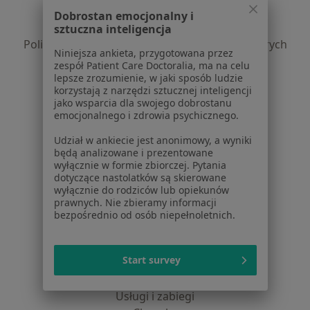
Polityka prywatności pacjentów
Dobrostan emocjonalny i
Polityka prywatności profesjonalistów
sztuczna inteligencja
Polityka prywatności dla profesjonalistów, których
Niniejsza ankieta, przygotowana przez
dane pozyskaliśmy samodzielnie
zespół Patient Care Doctoralia, ma na celu
Polityka cookies
lepsze zrozumienie, w jaki sposób ludzie
korzystają z narzędzi sztucznej inteligencji
Jak działają wyniki wyszukiwania
jako wsparcia dla swojego dobrostanu
Dostępność
emocjonalnego i zdrowia psychicznego.
O nas
Udział w ankiecie jest anonimowy, a wyniki
Praca
Rekrutujemy!
będą analizowane i prezentowane
Partnerzy
wyłącznie w formie zbiorczej. Pytania
Centrum prasowe
dotyczące nastolatków są skierowane
wyłącznie do rodziców lub opiekunów
Kontakt
prawnych. Nie zbieramy informacji
bezpośrednio od osób niepełnoletnich.
Dla pacjentów
Lekarze
Start survey
Placówki medyczne
Pytania i odpowiedzi
Usługi i zabiegi