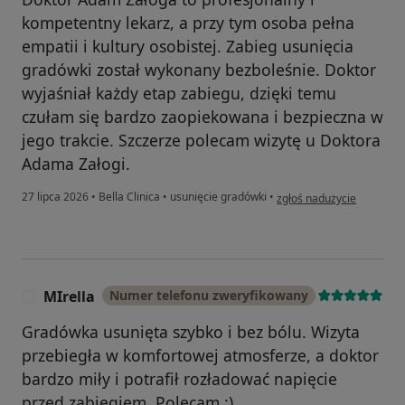
kompetentny lekarz, a przy tym osoba pełna
empatii i kultury osobistej. Zabieg usunięcia
gradówki został wykonany bezboleśnie. Doktor
wyjaśniał każdy etap zabiegu, dzięki temu
czułam się bardzo zaopiekowana i bezpieczna w
jego trakcie. Szczerze polecam wizytę u Doktora
Adama Załogi.
w opinii użytkownika Alek
27 lipca 2026
•
Bella Clinica
•
usunięcie gradówki
•
zgłoś nadużycie
MIrella
Numer telefonu zweryfikowany
M
Gradówka usunięta szybko i bez bólu. Wizyta
przebiegła w komfortowej atmosferze, a doktor
bardzo miły i potrafił rozładować napięcie
przed zabiegiem. Polecam :)