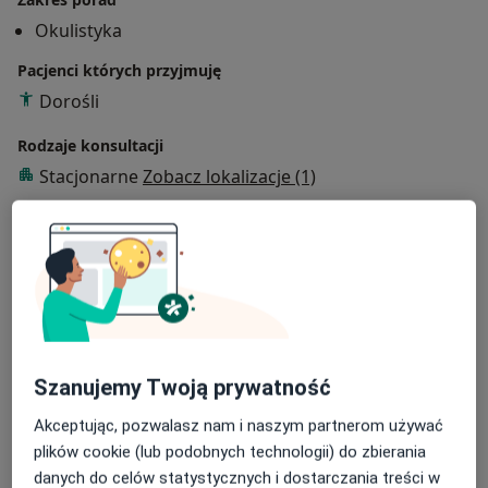
ciała. W swojej pracy głównie koncentruję się na
Okulistyka
budowaniu relacji oraz dobrego kontaktu z moimi
Pacjenci których przyjmuję
pacjentami. Wierzę, że sukces terapeutyczny zaczyna
się już od pierwszej rozmowy w gabinecie.
Dorośli
Rodzaje konsultacji
Stacjonarne
Zobacz lokalizacje (1)
Zdjęcia i filmy
Szanujemy Twoją prywatność
Zobacz galerię (10)
Akceptując, pozwalasz nam i naszym partnerom używać
plików cookie (lub podobnych technologii) do zbierania
danych do celów statystycznych i dostarczania treści w