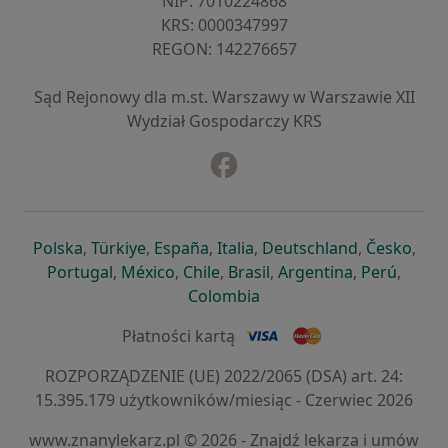
NIP: ⁠7010224868
KRS: ⁠0000347997
REGON: ⁠142276657
Sąd Rejonowy dla m.st. Warszawy w Warszawie XII
Wydział Gospodarczy KRS
Facebook
otwiera się w nowej karcie
otwiera się w nowej karcie
otwiera się w nowej karcie
otwiera się w nowej karcie
otwiera się w nowej karci
otwiera się
otwi
Polska
,
Türkiye
,
España
,
Italia
,
Deutschland
,
Česko
,
otwiera się w nowej karcie
otwiera się w nowej karcie
otwiera się w nowej karcie
otwiera się w nowej kar
otwiera się 
otwier
Portugal
,
México
,
Chile
,
Brasil
,
Argentina
,
Perú
,
otwiera się w nowej karc
Colombia
Płatności kartą
ROZPORZĄDZENIE (UE) 2022/2065 (DSA) art. 24:
15.395.179 użytkowników/miesiąc - Czerwiec 2026
www.znanylekarz.pl © 2026 - Znajdź lekarza i umów