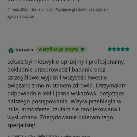
4 maja 2026
•
Bella Clinica
•
Wycięcie gradówki bez szycia
•
w opinii użytkownika MIrella
zgłoś nadużycie
Tamara
Weryfikacja wizyty
T
Lekarz był niezwykle uprzejmy i profesjonalny,
dokładnie przeprowadził badanie oraz
szczegółowo wyjaśnił wszystkie kwestie
związane z moim stanem zdrowia. Otrzymałam
odpowiednie leki i jasne wskazówki dotyczące
dalszego postępowania. Wizyta przebiegła w
miłej atmosferze, czułam się zaopiekowana i
wysłuchana. Zdecydowanie polecam tego
specjalistę!
w opinii użytkownika Tamara
26 marca 2026
•
Bella Clinica
•
•
zgłoś nadużycie