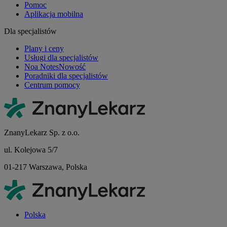
Pomoc
Aplikacja mobilna
Dla specjalistów
Plany i ceny
Usługi dla specjalistów
Noa Notes
Nowość
Poradniki dla specjalistów
Centrum pomocy
ZnanyLekarz Sp. z o.o.
ul. Kolejowa 5/7
01-217 Warszawa, Polska
Polska