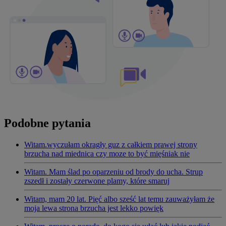
Podobne pytania
Witam.wyczułam okragły guz z całkiem prawej strony
brzucha nad miednica czy moze to być mięśniak nie
Witam. Mam ślad po oparzeniu od brody do ucha. Strup
zszedł i zostały czerwone plamy, które smaruj
Witam, mam 20 lat. Pięć albo sześć lat temu zauważyłam że
moja lewa strona brzucha jest lekko powięk