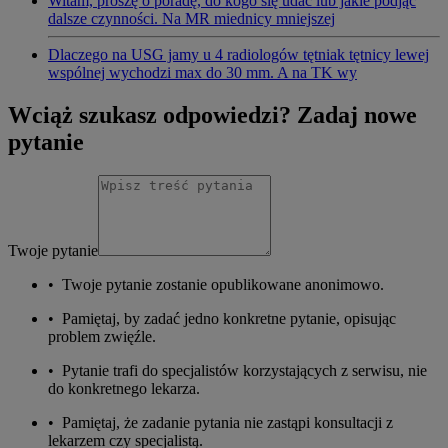
Witam, proszę o poradę, do kogo się udać lub jakie podjąć
dalsze czynności. Na MR miednicy mniejszej
Dlaczego na USG jamy u 4 radiologów tętniak tętnicy lewej
wspólnej wychodzi max do 30 mm. A na TK wy
Wciąż szukasz odpowiedzi? Zadaj nowe
pytanie
Twoje pytanie
•
Twoje pytanie zostanie opublikowane anonimowo.
•
Pamiętaj, by zadać jedno konkretne pytanie, opisując
problem zwięźle.
•
Pytanie trafi do specjalistów korzystających z serwisu, nie
do konkretnego lekarza.
•
Pamiętaj, że zadanie pytania nie zastąpi konsultacji z
lekarzem czy specjalistą.