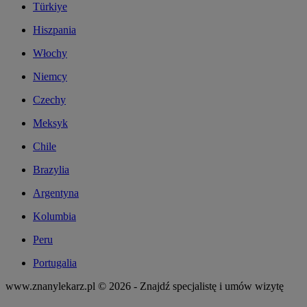
Türkiye
Hiszpania
Włochy
Niemcy
Czechy
Meksyk
Chile
Brazylia
Argentyna
Kolumbia
Peru
Portugalia
www.znanylekarz.pl © 2026 - Znajdź specjalistę i umów wizytę