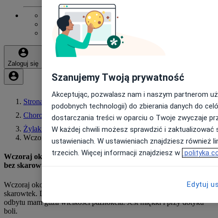
Zarejestruj się za darmo
Strefa dla profesjonalistów
Noa Notes
Zaloguj się
Szanujemy Twoją prywatność
Akceptując, pozwalasz nam i naszym partnerom uży
Strona główna
podobnych technologii) do zbierania danych do cel
Choroby
dostarczania treści w oparciu o Twoje zwyczaje pr
Żylaki
W każdej chwili możesz sprawdzić i zaktualizować 
Wczoraj Około Dwóch Godzin Spędziłem Na Dworze W Butach
ustawieniach. W ustawieniach znajdziesz również lin
trzecich. Więcej informacji znajdziesz w
polityka c
Wczoraj około dwóch godzin spędziłem na dworze w butach
bez skarowtek. Dzisiaj przy wypróżnianiu stw
Edytuj u
Wczoraj około dwóch godzin spędziłem na dworze w butach bez
skarowtek. Dzisiaj przy wypróżnianiu stwierdziłem że na końcu
odbytu mam guza wielkości paznokcia. Jest miękki i przy dotyku
boli.