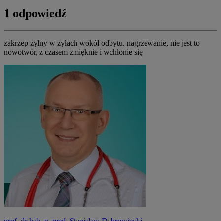
1 odpowiedź
zakrzep żylny w żyłach wokół odbytu. nagrzewanie, nie jest to
nowotwór, z czasem zmięknie i wchłonie się
prof. dr hab. n. med. Stanisław Dąbrowiecki