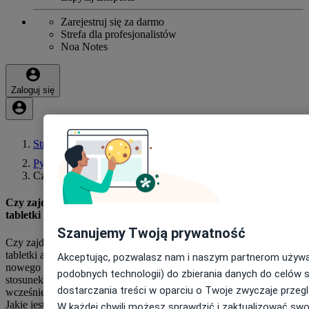
Zarejestruj się za darmo
Strefa dla profesjonalistów
Noa Notes
Zaloguj się
Strona główna
Pytania i odpowiedzi
Czy Zajde W Ciaze Przez Pominecie Jednej Tabletki? Przyjmuj
Czy zajde w ciaze przez pominecie jednej tabletki? Przyjmuję
tabletki antykoncepcyjne Kelzy PR. W pi
Szanujemy Twoją prywatność
Czy zajde w ciaze przez pominecie jednej tabletki? Przyjmuję
tabletki antykoncepcyjne Kelzy PR. W pierwszym tygodniu
Akceptując, pozwalasz nam i naszym partnerom używać
nowego blistra pominęłam 7. tabletkę. Tego samego dnia odbył się
podobnych technologii) do zbierania danych do celów s
stosunek z wytryskiem do pochwy. Kolejne tabletki jak i
dostarczania treści w oparciu o Twoje zwyczaje przegl
wcześniejsze przyjmowałam regularnie, zgodnie z zaleceniami.
Jakie jest ryzyko zajścia w ciążę w tej sytuacji?
W każdej chwili możesz sprawdzić i zaktualizować swo