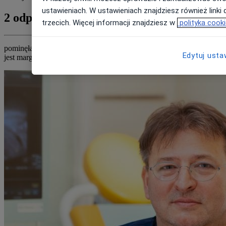
ustawieniach. W ustawieniach znajdziesz również linki 
2 odpowiedzi
trzecich. Więcej informacji znajdziesz w
polityka cook
pominęła Pani tabletkę siódmą z aktywnych tabletek ,więc ryzyko
Edytuj usta
jest marginalne