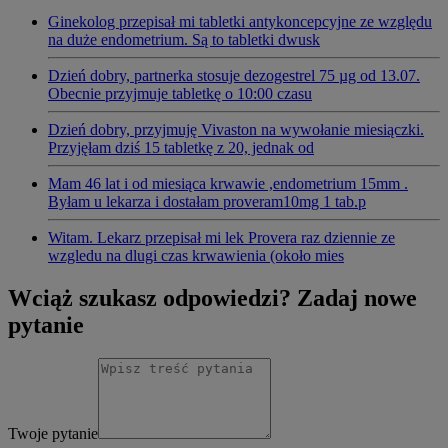
Ginekolog przepisał mi tabletki antykoncepcyjne ze względu
na duże endometrium. Są to tabletki dwusk
Dzień dobry, partnerka stosuje dezogestrel 75 µg od 13.07.
Obecnie przyjmuje tabletkę o 10:00 czasu
Dzień dobry, przyjmuję Vivaston na wywołanie miesiączki.
Przyjęłam dziś 15 tabletkę z 20, jednak od
Mam 46 lat i od miesiąca krwawie ,endometrium 15mm .
Byłam u lekarza i dostałam proveram10mg 1 tab.p
Witam. Lekarz przepisał mi lek Provera raz dziennie ze
wzgledu na dlugi czas krwawienia (około mies
Wciąż szukasz odpowiedzi? Zadaj nowe
pytanie
Twoje pytanie