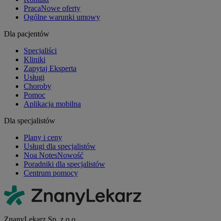
Praca
Nowe oferty
Ogólne warunki umowy
Dla pacjentów
Specjaliści
Kliniki
Zapytaj Eksperta
Usługi
Choroby
Pomoc
Aplikacja mobilna
Dla specjalistów
Plany i ceny
Usługi dla specjalistów
Noa Notes
Nowość
Poradniki dla specjalistów
Centrum pomocy
ZnanyLekarz Sp. z o.o.