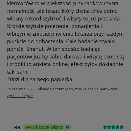
kierowców to w większości przypadków czysta
formalność, ale lekarz który chyba chce pobić
własny rekord szybkości wizyty to już przesada.
Krótkie szybkie polecenia, ponaglenia i
olbrzymie zniecierpliwienie lekarza przy każdym
punkcie do odhaczenia. Całe badanie trwało
poniżej 5minut. W ten sposób badając
pacjentów już by sobie darowali wizytę osobistą
i zrobili to ankieta online, efekt byłby dokładnie
taki sam.
200zł dla samego papierka.
15 czerwca 2026
•
Alimed Centrum Medyczne
•
Badania kierowców
•
w opinii użytkownika GB
zgłoś nadużycie
BB
Weryfikacja wizyty
B