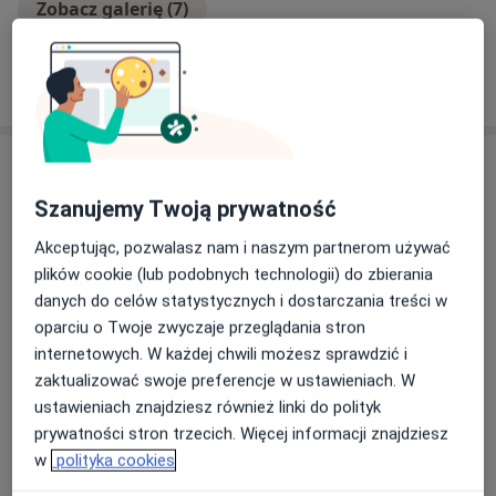
Zobacz galerię (7)
Pokaż więcej
o doświadczeniu
Usługi i ceny
Szanujemy Twoją prywatność
Konsultacja lekarza medycyny
pracy
Umów wizytę
Akceptując, pozwalasz nam i naszym partnerom używać
Od 80 zł
Szczegóły
plików cookie (lub podobnych technologii) do zbierania
danych do celów statystycznych i dostarczania treści w
Badania kierowców
oparciu o Twoje zwyczaje przeglądania stron
Umów wizytę
200 zł
Szczegóły
internetowych. W każdej chwili możesz sprawdzić i
zaktualizować swoje preferencje w ustawieniach. W
Badania kierowców wszystkich
ustawieniach znajdziesz również linki do polityk
kategorii prawa jazdy
Umów wizytę
prywatności stron trzecich. Więcej informacji znajdziesz
200 zł
Szczegóły
w
polityka cookies