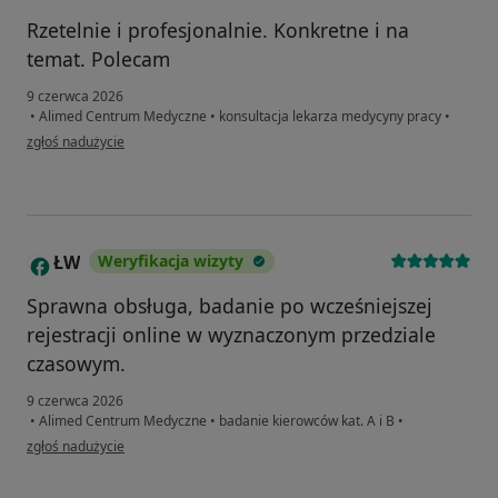
Rzetelnie i profesjonalnie. Konkretne i na
temat. Polecam
9 czerwca 2026
•
Alimed Centrum Medyczne
•
konsultacja lekarza medycyny pracy
•
w opinii użytkownika BB
zgłoś nadużycie
ŁW
Weryfikacja wizyty
Ł
Sprawna obsługa, badanie po wcześniejszej
rejestracji online w wyznaczonym przedziale
czasowym.
9 czerwca 2026
•
Alimed Centrum Medyczne
•
badanie kierowców kat. A i B
•
w opinii użytkownika ŁW
zgłoś nadużycie