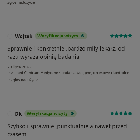
w opinii użytkownika Agata
zgłoś nadużycie
Wojtek
Weryfikacja wizyty
W
Sprawnie i konkretnie ,bardzo miły lekarz, od
razu wyraża opinię badania
20 lipca 2026
•
Alimed Centrum Medyczne
•
badania wstępne, okresowe i kontrolne
w opinii użytkownika Wojtek
•
zgłoś nadużycie
Dk
Weryfikacja wizyty
D
Szybko i sprawnie ,punktualnie a nawet przed
czasem