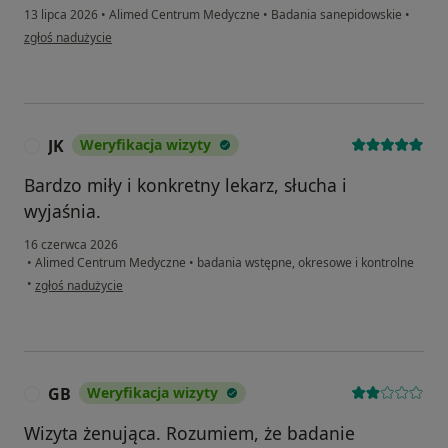
13 lipca 2026
•
Alimed Centrum Medyczne
•
Badania sanepidowskie
•
w opinii użytkownika Dk
zgłoś nadużycie
JK
Weryfikacja wizyty
J
Bardzo miły i konkretny lekarz, słucha i
wyjaśnia.
16 czerwca 2026
•
Alimed Centrum Medyczne
•
badania wstępne, okresowe i kontrolne
w opinii użytkownika JK
•
zgłoś nadużycie
GB
Weryfikacja wizyty
G
Wizyta żenująca. Rozumiem, że badanie