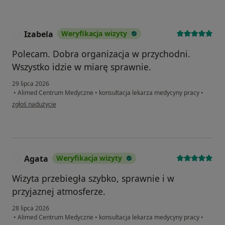
Izabela
Weryfikacja wizyty
I
Polecam. Dobra organizacja w przychodni.
Wszystko idzie w miarę sprawnie.
29 lipca 2026
•
Alimed Centrum Medyczne
•
konsultacja lekarza medycyny pracy
•
w opinii użytkownika Izabela
zgłoś nadużycie
Agata
Weryfikacja wizyty
A
Wizyta przebiegła szybko, sprawnie i w
przyjaznej atmosferze.
28 lipca 2026
•
Alimed Centrum Medyczne
•
konsultacja lekarza medycyny pracy
•