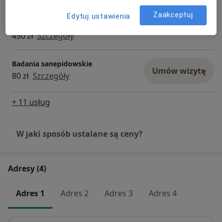
Badania na broń, badania
kwalifikowanych pracowników
Zaakceptuj
Edytuj ustawienia
Umów wizytę
ochrony
450 zł
Szczegóły
Badania sanepidowskie
Umów wizytę
80 zł
Szczegóły
+ 11 usług
W jaki sposób ustalane są ceny?
Adresy (4)
Adres 1
Adres 2
Adres 3
Adres 4