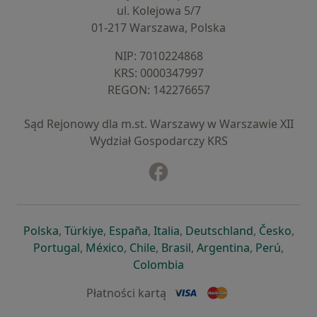
ul. Kolejowa 5/7
01-217 Warszawa, Polska
NIP: ⁠7010224868
KRS: ⁠0000347997
REGON: ⁠142276657
Sąd Rejonowy dla m.st. Warszawy w Warszawie XII
Wydział Gospodarczy KRS
Facebook
otwiera się w nowej karcie
otwiera się w nowej karcie
otwiera się w nowej karcie
otwiera się w nowej karcie
otwiera się w nowej karci
otwiera się
otwi
Polska
,
Türkiye
,
España
,
Italia
,
Deutschland
,
Česko
,
otwiera się w nowej karcie
otwiera się w nowej karcie
otwiera się w nowej karcie
otwiera się w nowej kar
otwiera się 
otwier
Portugal
,
México
,
Chile
,
Brasil
,
Argentina
,
Perú
,
otwiera się w nowej karc
Colombia
Płatności kartą