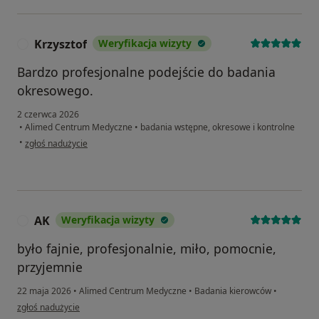
Krzysztof
Weryfikacja wizyty
K
Bardzo profesjonalne podejście do badania
okresowego.
2 czerwca 2026
•
Alimed Centrum Medyczne
•
badania wstępne, okresowe i kontrolne
w opinii użytkownika Krzysztof
•
zgłoś nadużycie
AK
Weryfikacja wizyty
A
było fajnie, profesjonalnie, miło, pomocnie,
przyjemnie
22 maja 2026
•
Alimed Centrum Medyczne
•
Badania kierowców
•
w opinii użytkownika AK
zgłoś nadużycie