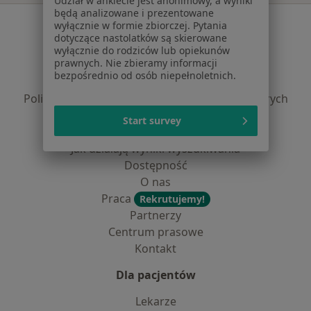
Udział w ankiecie jest anonimowy, a wyniki
będą analizowane i prezentowane
Serwis
wyłącznie w formie zbiorczej. Pytania
dotyczące nastolatków są skierowane
Regulamin
wyłącznie do rodziców lub opiekunów
prawnych. Nie zbieramy informacji
Polityka prywatności pacjentów
bezpośrednio od osób niepełnoletnich.
Polityka prywatności profesjonalistów
Polityka prywatności dla profesjonalistów, których
dane pozyskaliśmy samodzielnie
Start survey
Polityka cookies
Jak działają wyniki wyszukiwania
Dostępność
O nas
Praca
Rekrutujemy!
Partnerzy
Centrum prasowe
Kontakt
Dla pacjentów
Lekarze