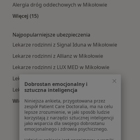
Alergia dróg oddechowych w Mikołowie
Więcej (15)
Więcej w kategorii: Najczęście leczone chorob
Najpopularniejsze ubezpieczenia
Lekarze rodzinni z Signal Iduna w Mikołowie
Lekarze rodzinni z Allianz w Mikołowie
Lekarze rodzinni z LUX MED w Mikołowie
Lekarze rodzinni z Compensa w Mikołowie
Dobrostan emocjonalny i
Lekarze rodzinni z Enel-med w Mikołowie
sztuczna inteligencja
Więcej (9)
Niniejsza ankieta, przygotowana przez
zespół Patient Care Doctoralia, ma na celu
Więcej w kategorii: Najpopularniejsze ubezpie
lepsze zrozumienie, w jaki sposób ludzie
korzystają z narzędzi sztucznej inteligencji
jako wsparcia dla swojego dobrostanu
emocjonalnego i zdrowia psychicznego.