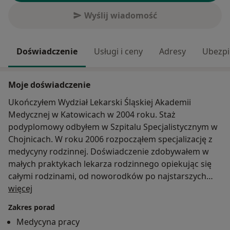
Wyślij wiadomość
Doświadczenie
Usługi i ceny
Adresy
Ubezpi
Moje doświadczenie
Ukończyłem Wydział Lekarski Śląskiej Akademii
Medycznej w Katowicach w 2004 roku. Staż
podyplomowy odbyłem w Szpitalu Specjalistycznym w
Chojnicach. W roku 2006 rozpocząłem specjalizację z
medycyny rodzinnej. Doświadczenie zdobywałem w
małych praktykach lekarza rodzinnego opiekując się
całymi rodzinami, od noworodków po najstarszych
O mnie
członków rodziny. Egzamin specjalizacyjny zdałem w
więcej
2011 roku. Po egzaminie dołączyłem do zespołu
Zakres porad
lekarskiego NZOZ Medyk w Złotowie, gdzie
Medycyna pracy
kontynuowałem pracę w charakterze lekarza