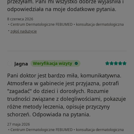
przeżyłam. Pani mi wszystko dobrze wyjaśniła i
odpowiedziała na moje dodatkowe pytania.
8 czerwca 2026
•
Centrum Dermatologiczne FEBUMED
•
konsultacja dermatologiczna
w opinii użytkownika Zofia
•
zgłoś nadużycie
Jagna
Weryfikacja wizyty
J
Pani doktor jest bardzo miła, komunikatywna.
Atmosfera w gabinecie jest przyjazna, potrafi
"zagadać" do dzieci i dorosłych. Rozumie
trudności związane z dolegliwościami, pokazuje
różne metody leczenia, opisuje przyczyny
schorzeń. Odpowiada na pytania.
27 maja 2026
•
Centrum Dermatologiczne FEBUMED
•
konsultacja dermatologiczna