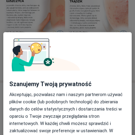
W pracy stawiam na indywidualne podejście do
każdego pacjenta, dbając o najwyższą jakość opieki
medycznej.
Zobacz galerię (10)
Pokaż więcej
o doświadczeniu
Szanujemy Twoją prywatność
Aktualności
Akceptując, pozwalasz nam i naszym partnerom używać
lek. Sandra Opalińska
plików cookie (lub podobnych technologii) do zbierania
Omulewska 27, 04-128 Warszawa
danych do celów statystycznych i dostarczania treści w
oparciu o Twoje zwyczaje przeglądania stron
Z radością informujemy, że Centrum
internetowych. W każdej chwili możesz sprawdzić i
Dermatologiczne FEBUMED po raz piąty zostało
zaktualizować swoje preferencje w ustawieniach. W
uhonorowane prestiżowym Certyfikatem Jakości