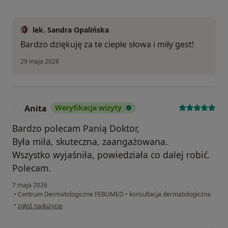
lek. Sandra Opalińska
Bardzo dziękuję za te ciepłe słowa i miły gest!
29 maja 2026
Anita
Weryfikacja wizyty
A
Bardzo polecam Panią Doktor,
Była miła, skuteczna, zaangażowana.
Wszystko wyjaśniła, powiedziała co dalej robić.
Polecam.
7 maja 2026
•
Centrum Dermatologiczne FEBUMED
•
konsultacja dermatologiczna
w opinii użytkownika Anita
•
zgłoś nadużycie