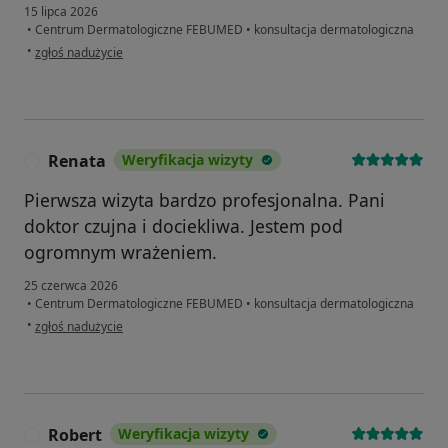
15 lipca 2026
•
Centrum Dermatologiczne FEBUMED
•
konsultacja dermatologiczna
w opinii użytkownika Karina
•
zgłoś nadużycie
Renata
Weryfikacja wizyty
R
Pierwsza wizyta bardzo profesjonalna. Pani
doktor czujna i dociekliwa. Jestem pod
ogromnym wrażeniem.
25 czerwca 2026
•
Centrum Dermatologiczne FEBUMED
•
konsultacja dermatologiczna
w opinii użytkownika Renata
•
zgłoś nadużycie
Robert
Weryfikacja wizyty
R