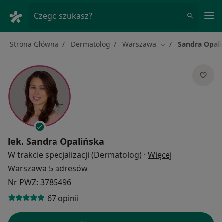
Me
Czego szukasz?
Strona Główna
Dermatolog
Warszawa
Sandra Opal
Zmień miasto
lek.
Sandra Opalińska
O specjalizac
W trakcie specjalizacji (Dermatolog)
·
Więcej
Warszawa
5 adresów
Nr PWZ: 3785496
67 opinii