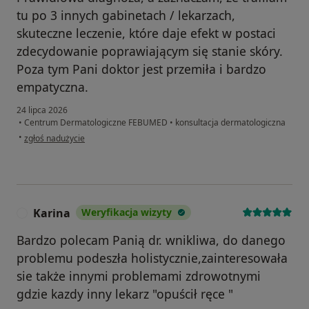
tu po 3 innych gabinetach / lekarzach,
skuteczne leczenie, które daje efekt w postaci
zdecydowanie poprawiającym się stanie skóry.
Poza tym Pani doktor jest przemiła i bardzo
empatyczna.
24 lipca 2026
•
Centrum Dermatologiczne FEBUMED
•
konsultacja dermatologiczna
w opinii użytkownika JS
•
zgłoś nadużycie
Karina
Weryfikacja wizyty
K
Bardzo polecam Panią dr. wnikliwa, do danego
problemu podeszła holistycznie,zainteresowała
sie także innymi problemami zdrowotnymi
gdzie kazdy inny lekarz "opuścił ręce "