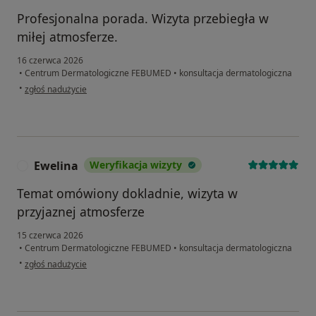
Profesjonalna porada. Wizyta przebiegła w
miłej atmosferze.
16 czerwca 2026
•
Centrum Dermatologiczne FEBUMED
•
konsultacja dermatologiczna
w opinii użytkownika Robert
•
zgłoś nadużycie
Ewelina
Weryfikacja wizyty
E
Temat omówiony dokladnie, wizyta w
przyjaznej atmosferze
15 czerwca 2026
•
Centrum Dermatologiczne FEBUMED
•
konsultacja dermatologiczna
w opinii użytkownika Ewelina
•
zgłoś nadużycie