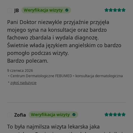
JB
Weryfikacja wizyty
J
Pani Doktor niezwykle przyjaźnie przyjęła
mojego syna na konsultacje oraz bardzo
fachowo zbardala i wydala diagnozę.
Świetnie włada językiem angielskim co bardzo
pomogło podczas wizyty.
Bardzo polecam.
9 czerwca 2026
•
Centrum Dermatologiczne FEBUMED
•
konsultacja dermatologiczna
w opinii użytkownika JB
•
zgłoś nadużycie
Zofia
Weryfikacja wizyty
Z
To była najmilsza wizyta lekarska jaka