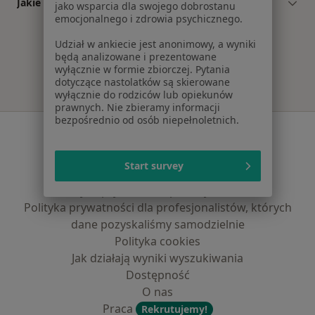
Jakie ubezpieczenia akceptuje Sandra Opalińska?
jako wsparcia dla swojego dobrostanu
emocjonalnego i zdrowia psychicznego.
Udział w ankiecie jest anonimowy, a wyniki
będą analizowane i prezentowane
wyłącznie w formie zbiorczej. Pytania
dotyczące nastolatków są skierowane
wyłącznie do rodziców lub opiekunów
prawnych. Nie zbieramy informacji
bezpośrednio od osób niepełnoletnich.
Serwis
Regulamin
Start survey
Polityka prywatności pacjentów
Polityka prywatności profesjonalistów
Polityka prywatności dla profesjonalistów, których
dane pozyskaliśmy samodzielnie
Polityka cookies
Jak działają wyniki wyszukiwania
Dostępność
O nas
Praca
Rekrutujemy!