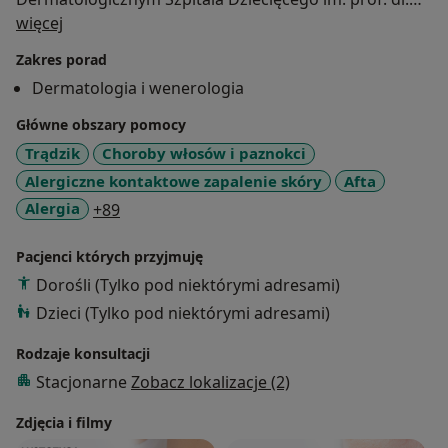
O mnie
med. Jana Bogdanowicza w Warszawie.
więcej
Zakres porad
Zajmuję się kompleksową diagnostyką i leczeniem
Dermatologia i wenerologia
chorób skóry, włosów i paznokci u pacjentów w
każdym wieku. Wykonuję zabiegi z zakresu
Główne obszary pomocy
dermatochirurgii (estetycznego usuwania zmian
Trądzik
Choroby włosów i paznokci
skórnych), takie jak krioterapia, laseroterapia, biopsja
Alergiczne kontaktowe zapalenie skóry
Afta
oraz łyżeczkowanie, a także przeprowadzam badania
a11y_sr_more_diseases
Alergia
+89
dermoskopowe skóry ciała i trichoskopowe owłosionej
skóry głowy.
Pacjenci których przyjmuję
Dorośli (Tylko pod niektórymi adresami)
Doświadczenie zawodowe zdobywałam w
renomowanych ośrodkach w Polsce oraz w Austrii.
Dzieci (Tylko pod niektórymi adresami)
Stale podnoszę swoje kwalifikacje, uczestnicząc w
Rodzaje konsultacji
specjalistycznych kursach, szkoleniach i konferencjach
Stacjonarne
Zobacz lokalizacje (2)
naukowych. Moje szczególne zainteresowania
obejmują choroby alergiczne skóry, dermatologię
Zdjęcia i filmy
dziecięcą oraz choroby paznokci.