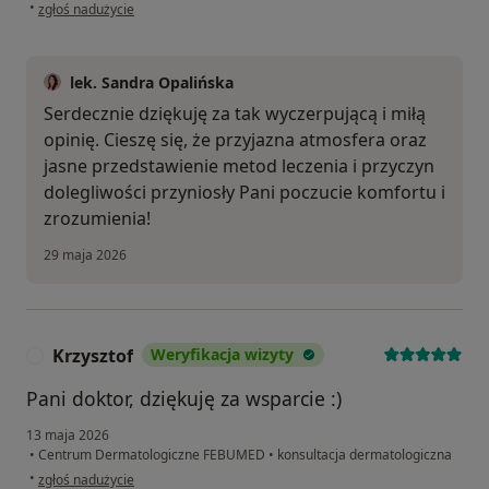
w opinii użytkownika Jagna
•
zgłoś nadużycie
lek. Sandra Opalińska
Serdecznie dziękuję za tak wyczerpującą i miłą
opinię. Cieszę się, że przyjazna atmosfera oraz
jasne przedstawienie metod leczenia i przyczyn
dolegliwości przyniosły Pani poczucie komfortu i
zrozumienia!
29 maja 2026
Krzysztof
Weryfikacja wizyty
K
Pani doktor, dziękuję za wsparcie :)
13 maja 2026
•
Centrum Dermatologiczne FEBUMED
•
konsultacja dermatologiczna
w opinii użytkownika Krzysztof
•
zgłoś nadużycie