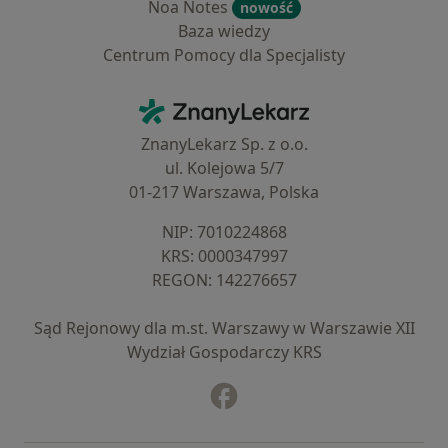
Noa Notes
nowość
Baza wiedzy
Centrum Pomocy dla Specjalisty
Kontakt
ZnanyLekarz - Strona główna
ZnanyLekarz Sp. z o.o.
ul. Kolejowa 5/7
01-217 Warszawa, Polska
NIP: ⁠7010224868
KRS: ⁠0000347997
REGON: ⁠142276657
Sąd Rejonowy dla m.st. Warszawy w Warszawie XII
Wydział Gospodarczy KRS
Facebook
otwiera się w nowej karcie