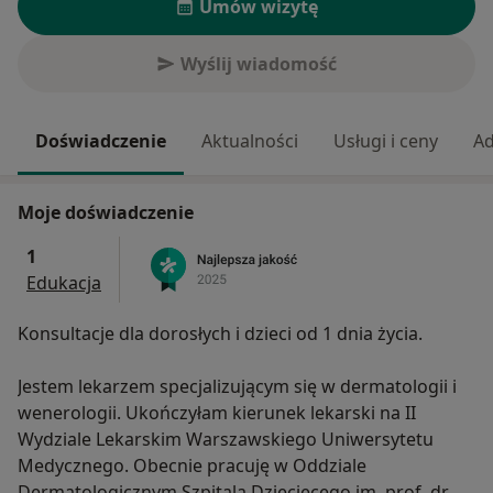
Umów wizytę
Wyślij wiadomość
Doświadczenie
Aktualności
Usługi i ceny
Ad
Moje doświadczenie
1
Edukacja
Konsultacje dla dorosłych i dzieci od 1 dnia życia.
Jestem lekarzem specjalizującym się w dermatologii i
wenerologii. Ukończyłam kierunek lekarski na II
Wydziale Lekarskim Warszawskiego Uniwersytetu
Medycznego. Obecnie pracuję w Oddziale
Dermatologicznym Szpitala Dziecięcego im. prof. dr.