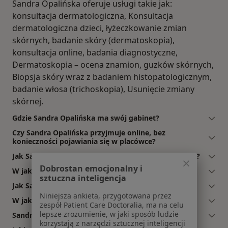
Sandra Opalińska oferuje usługi takie jak:
konsultacja dermatologiczna, Konsultacja
dermatologiczna dzieci, łyżeczkowanie zmian
skórnych, badanie skóry (dermatoskopia),
konsultacja online, badania diagnostyczne,
Dermatoskopia – ocena znamion, guzków skórnych,
Biopsja skóry wraz z badaniem histopatologicznym,
badanie włosa (trichoskopia), Usunięcie zmiany
skórnej.
Gdzie Sandra Opalińska ma swój gabinet?
Czy Sandra Opalińska przyjmuje online, bez
konieczności pojawiania się w placówce?
Jak Sandra Opalińska akceptuje płatności po wizycie?
Dobrostan emocjonalny i
W jakich językach konsultuje Sandra Opalińska?
sztuczna inteligencja
Jak Sandra Opalińska umawia wizyty?
Niniejsza ankieta, przygotowana przez
W jakich godzinach przyjmuje Sandra Opalińska?
zespół Patient Care Doctoralia, ma na celu
lepsze zrozumienie, w jaki sposób ludzie
Sandra Opalińska: co mówią pacjenci?
korzystają z narzędzi sztucznej inteligencji