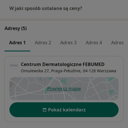
W jaki sposób ustalane są ceny?
Adresy (5)
Adres 1
Adres 2
Adres 3
Adres 4
Adres 5
Centrum Dermatologiczne FEBUMED
Omulewska 27,
Praga-Południe
, 04-128
Warszawa
Powiększ mapę
otwiera się w nowej karcie
Dostępność
Pokaż kalendarz