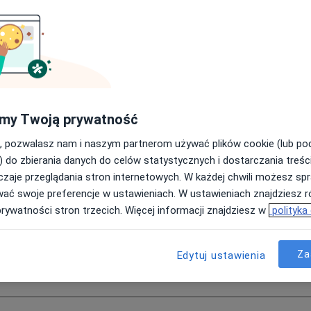
my Twoją prywatność
yc Dziewczyne
, pozwalasz nam i naszym partnerom używać plików cookie (lub p
wczyne
) do zbierania danych do celów statystycznych i dostarczania treśc
zaje przeglądania stron internetowych. W każdej chwili możesz spr
ociaż bardzo bym chciał). Za każdym razem, gdy widzę ładną kobietę,
wać swoje preferencje w ustawieniach. W ustawieniach znajdziesz ró
agadać. Rozmawiałem na ten temat z kolegami, którzy nie mają takich
ne – która dziewczyna chciałaby rozmawiać z pijanym chłopakiem? Nawe
prywatności stron trzecich. Więcej informacji znajdziesz w
polityka
 byłem tak zdesperowany, że kupiłem poradnik dotyczący podrywania 
, zanim zacznę działać, muszę pokonać swój lęk i nieśmiałość. Będę w
Za
Edytuj ustawienia