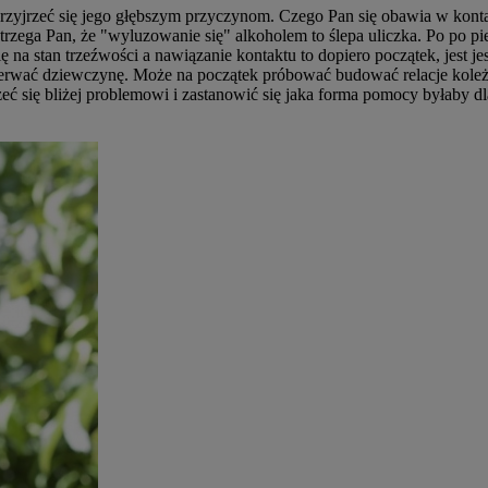
zyjrzeć się jego głębszym przyczynom. Czego Pan się obawia w kontak
trzega Pan, że "wyluzowanie się" alkoholem to ślepa uliczka. Po po p
 na stan trzeźwości a nawiązanie kontaktu to dopiero początek, jest je
derwać dziewczynę. Może na początek próbować budować relacje koleżeń
jrzeć się bliżej problemowi i zastanowić się jaka forma pomocy byłaby d