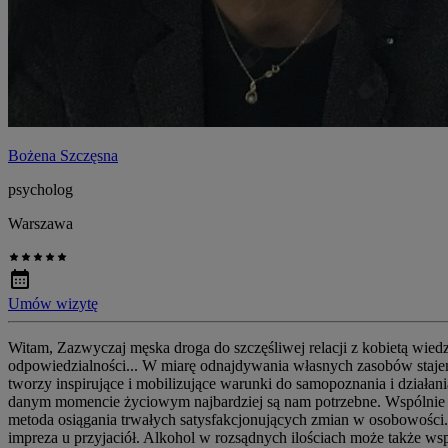
Bożena Szczęsna
psycholog
Warszawa
Umów wizytę
Witam, Zazwyczaj męska droga do szczęśliwej relacji z kobietą wiedz
odpowiedzialności... W miarę odnajdywania własnych zasobów stajemy
tworzy inspirujące i mobilizujące warunki do samopoznania i działa
danym momencie życiowym najbardziej są nam potrzebne. Wspólnie two
metoda osiągania trwałych satysfakcjonujących zmian w osobowości.
impreza u przyjaciół. Alkohol w rozsądnych ilościach może także wsp