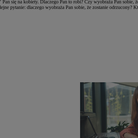
a" Pan się na kobiety. Dlaczego Pan to robi? Czy wyobraża Pan sobie,
jne pytanie: dlaczego wyobraża Pan sobie, że zostanie odrzucony? Kto