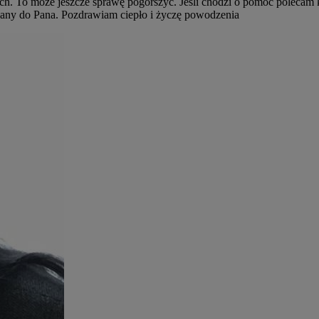
iach. To może jeszcze sprawę pogorszyć. Jeśli chodzi o pomoc polecam
any do Pana. Pozdrawiam ciepło i życzę powodzenia