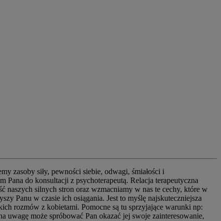
y zasoby siły, pewności siebie, odwagi, śmiałości i
 Pana do konsultacji z psychoterapeutą. Relacja terapeutyczna
ść naszych silnych stron oraz wzmacniamy w nas te cechy, które w
zy Panu w czasie ich osiągania. Jest to myślę najskuteczniejsza
ich rozmów z kobietami. Pomocne są tu sprzyjające warunki np:
 Pana uwagę może spróbować Pan okazać jej swoje zainteresowanie,