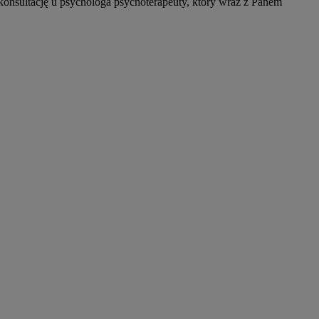
 konsultację u psychologa psychoterapeuty, który wraz z Panem