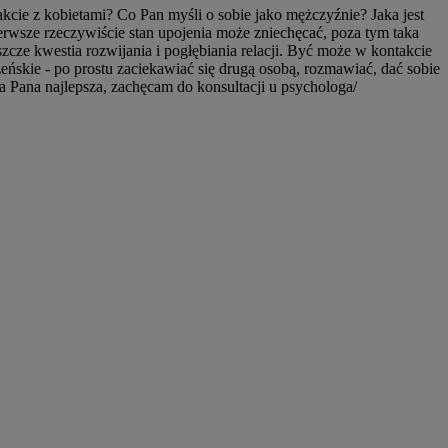
cie z kobietami? Co Pan myśli o sobie jako mężczyźnie? Jaka jest
ierwsze rzeczywiście stan upojenia może zniechęcać, poza tym taka
szcze kwestia rozwijania i pogłębiania relacji. Być może w kontakcie
skie - po prostu zaciekawiać się drugą osobą, rozmawiać, dać sobie
la Pana najlepsza, zachęcam do konsultacji u psychologa/