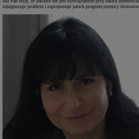
Ma Pan rację, że alkohol nie jest rozwiązaniem przy takich trudnośc
zdiagnozuje problem i zaproponuje jakich program pomocy dostosow