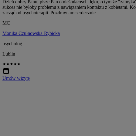
Dzień dobry Panu, pisze Pan o nieśmiałości i lęku, o tym że "zamyk
sukces nie byłoby problemu z nawiązaniem kontaktu z kobietami. Kole
zacząć od psychoterapii. Pozdrawiam serdecznie
MC
Monika Czułnowska-Rybicka
psycholog
Lublin
Umów wizytę