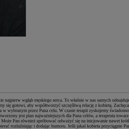
ie najpierw wgłąb męskiego serca. To właśnie w nas samych odnajdujem
 się gotowi, aby współtworzyć szczęśliwą relację z kobietą. Zachęcam
nia w wybranym przez Pana celu. W czasie terapii zyskujemy świadomo
rzony jest plan najważniejszych dla Pana celów, a terapeuta towarzys
 Może Pan również spróbować odważyć się na inicjowanie nawet krótk
ierać rozluźniając i dodając humoru. Jeśli jakaś kobieta przyciągnie