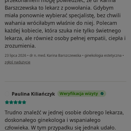
Barszczewska to lekarz z powołania. Gdybym
miała ponownie wybierać specjalistę, bez chwili
wahania wróciłabym właśnie do niej. Polecam
każdej kobiecie, która szuka nie tylko świetnego
lekarza, ale również osoby pełnej empatii, ciepła i
zrozumienia.
23 lipca 2026
•
dr n. med. Karina Barszczewska
•
ginekologia estetyczna
•
w opinii użytkownika KK
zgłoś nadużycie
Paulina Kiliańczyk
Weryfikacja wizyty
P
Trudno znaleźć w jednej osobie dobrego lekarza,
doskonałego ginekologa i wspaniałego
człowieka. W tym przypadku się jednak udało.