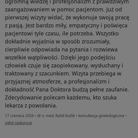
ogromną wiedzę i profesjonalizm z prawdziwym
zaangażowaniem w pomoc pacjentom. Już od
pierwszej wizyty widać, że wykonuje swoją pracę
z pasją. Jest bardzo miły, empatyczny i poświęca
pacjentowi tyle czasu, ile potrzeba. Wszystko
dokładnie wyjaśnia w sposób zrozumiały,
cierpliwie odpowiada na pytania i rozwiewa
wszelkie wątpliwości. Dzięki jego podejściu
człowiek czuje się zaopiekowany, wysłuchany i
traktowany z szacunkiem. Wizyta przebiega w
przyjaznej atmosferze, a profesjonalizm i
dokładność Pana Doktora budzą pełne zaufanie.
Zdecydowanie polecam każdemu, kto szuka
lekarza z powołania.
17 czerwca 2026
•
dr n. med. Rafał Kuźlik
•
konsultacja ginekologiczna
•
w opinii użytkownika Katarzyna
zgłoś nadużycie