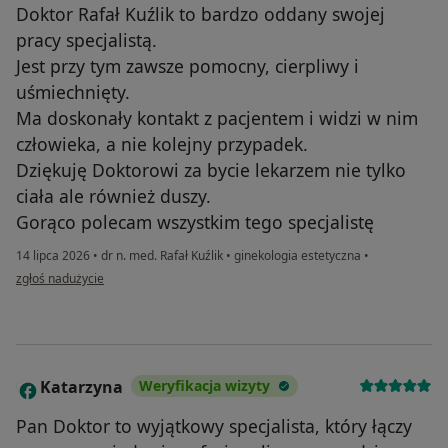
Doktor Rafał Kuźlik to bardzo oddany swojej
pracy specjalistą.
Jest przy tym zawsze pomocny, cierpliwy i
uśmiechnięty.
Ma doskonały kontakt z pacjentem i widzi w nim
człowieka, a nie kolejny przypadek.
Dziękuję Doktorowi za bycie lekarzem nie tylko
ciała ale również duszy.
Gorąco polecam wszystkim tego specjalistę
14 lipca 2026
•
dr n. med. Rafał Kuźlik
•
ginekologia estetyczna
•
w opinii użytkownika Paulina Kiliańczyk
zgłoś nadużycie
Katarzyna
Weryfikacja wizyty
K
Pan Doktor to wyjątkowy specjalista, który łączy