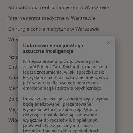
Stomatologia centra medyczne w Warszawie
Interna centra medyczne w Warszawie
Chirurgia centra medyczne w Warszawie
Więcej (15)
Dobrostan emocjonalny i
Więcej w kategorii: Najpopularniesze centra m
sztuczna inteligencja
Najczęście leczone choroby
Niniejsza ankieta, przygotowana przez
Choroby ginekologiczne w Warszawie
zespół Patient Care Doctoralia, ma na celu
lepsze zrozumienie, w jaki sposób ludzie
Zaburzenia miesiączkowania w Warszawie
korzystają z narzędzi sztucznej inteligencji
jako wsparcia dla swojego dobrostanu
Menopauza w Warszawie
emocjonalnego i zdrowia psychicznego.
Bolesne miesiączkowanie w Warszawie
Udział w ankiecie jest anonimowy, a wyniki
będą analizowane i prezentowane
Mięśniaki macicy w Warszawie
wyłącznie w formie zbiorczej. Pytania
dotyczące nastolatków są skierowane
Więcej (15)
wyłącznie do rodziców lub opiekunów
prawnych. Nie zbieramy informacji
Więcej w kategorii: Najczęście leczone choroby
bezpośrednio od osób niepełnoletnich.