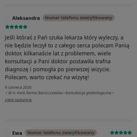
Aleksandra
Numer telefonu zweryfikowany
A
Jeśli któraś z Pań szuka lekarza który wyleczy, a
nie będzie leczył to z całego serca polecam Panią
doktor, kilkanaście lat z problemem, wiele
konsultacji a Pani doktor postawiła trafna
diagnozę i pomogła po pierwszej wizycie.
Polecam, warto czekać na wizytę!
9 czerwca 2026
•
dr n. med. Karina Barszczewska
•
konsultacja ginekologiczna
•
w opinii użytkownika Aleksandra
zgłoś nadużycie
Ewa
Numer telefonu zweryfikowany
E