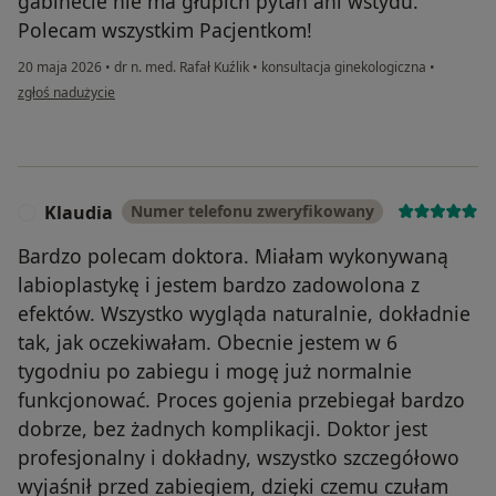
gabinecie nie ma głupich pytań ani wstydu.
Polecam wszystkim Pacjentkom!
20 maja 2026
•
dr n. med. Rafał Kuźlik
•
konsultacja ginekologiczna
•
w opinii użytkownika MGD
zgłoś nadużycie
Klaudia
Numer telefonu zweryfikowany
K
Bardzo polecam doktora. Miałam wykonywaną
labioplastykę i jestem bardzo zadowolona z
efektów. Wszystko wygląda naturalnie, dokładnie
tak, jak oczekiwałam. Obecnie jestem w 6
tygodniu po zabiegu i mogę już normalnie
funkcjonować. Proces gojenia przebiegał bardzo
dobrze, bez żadnych komplikacji. Doktor jest
profesjonalny i dokładny, wszystko szczegółowo
wyjaśnił przed zabiegiem, dzięki czemu czułam