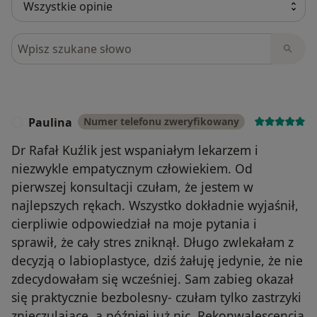
BRZUCHA Z LIPOSUKCJA; mini plastyka brzucha z
liposukcją; MINI PLASTYKA BRZUCHA Z LIPOSUKCJĄ I
KOREKTĄ BLIZNY PO CC mini plastyka z liposukcją i
Szukaj w opiniach
korektą blizny po CC; Ginekomastia gruczołowa;
Ginekomastia tłuszczowa INNE CHIRURGICZNE to:
Operacja przepukliny pachwinowej ( jednostronnej )
operacja z użyciem siatki pachwina; Operacja
przepukliny pępkowej - operacja z użyciem siatki;
Paulina
Numer telefonu zweryfikowany
P
Usuwanie tłuszczaków (w zależności od wielkości)
Dr Rafał Kuźlik jest wspaniałym lekarzem i
ciało / twarz (pojedyńcza zmiana); Usuwanie
niezwykle empatycznym człowiekiem. Od
chirurgiczne zmian skórnych z histopatologią
pierwszej konsultacji czułam, że jestem w
ciało/twarz; Miniabdominoplastyka plastyka dolnej
najlepszych rękach. Wszystko dokładnie wyjaśnił,
część brzucha; iniekcja podskórna /dożylna/
domięśniowa; Nacięcie ropnia; Szycie rany. ŻYLAKI,
cierpliwie odpowiedział na moje pytania i
ŻYŁY... Skleroterapia; żylaki, żyły siatkowe, pajączki
sprawił, że cały stres zniknął. Długo zwlekałam z
naczyniowe ( W zależności od skali problemu).
decyzją o labioplastyce, dziś żałuję jedynie, że nie
Skleroterapia kompresyjna zabiegowa; IPL Laserowe
zdecydowałam się wcześniej. Sam zabieg okazał
zamykanie naczynek/pajączków na nogach; IPL
się praktycznie bezbolesny- czułam tylko zastrzyki
Laserowe zamykanie naczynek/pajączków na nogach;
znieczulające, a później już nic. Rekonwalescencja