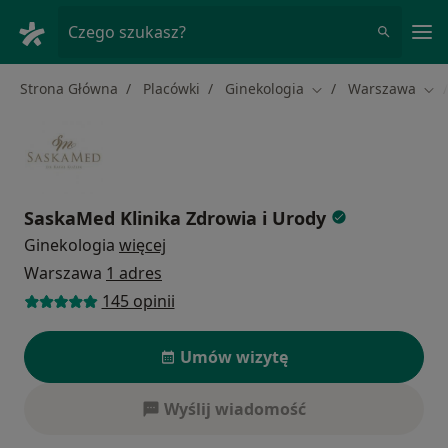
Me
Czego szukasz?
Strona Główna
Placówki
Ginekologia
Warszawa
Zmień miasto
Zmi
SaskaMed Klinika Zdrowia i Urody
Ginekologia
więcej
Warszawa
1 adres
145 opinii
Umów wizytę
Wyślij wiadomość