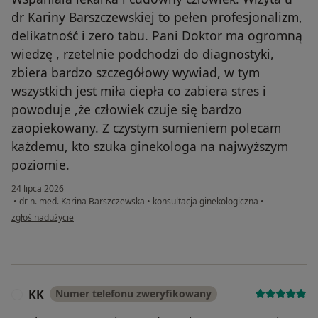
dopytaj +48 517034524; napisz jeśli wolisz
dr Kariny Barszczewskiej to pełen profesjonalizm,
info@saskamed.pl
delikatność i zero tabu. Pani Doktor ma ogromną
wiedzę , rzetelnie podchodzi do diagnostyki,
zbiera bardzo szczegółowy wywiad, w tym
wszystkich jest miła ciepła co zabiera stres i
powoduje ,że człowiek czuje się bardzo
zaopiekowany. Z czystym sumieniem polecam
każdemu, kto szuka ginekologa na najwyższym
poziomie.
24 lipca 2026
•
dr n. med. Karina Barszczewska
•
konsultacja ginekologiczna
•
w opinii użytkownika Aneta G
zgłoś nadużycie
KK
Numer telefonu zweryfikowany
K