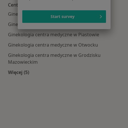
Centra medyczne Ginekologia w pobliżu
Ginekologia centra medyczne w Pruszkowie
Start survey
Ginekologia centra medyczne w Piasecznie
Ginekologia centra medyczne w Piastowie
Ginekologia centra medyczne w Otwocku
Ginekologia centra medyczne w Grodzisku
Mazowieckim
Więcej (5)
Więcej w kategorii: Centra medyczne Ginekologi