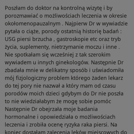
Poszłam do doktor na kontrolną wizytę i by
porozmawiać o możliwościach leczenia w okresie
okołomenopauzalnym . Najpierw Dr w wywiadzie
pytała o ciąże, porody ostatnią historię badań :
USG piersi brzucha , gastroskopie etc oraz tryb
życia, suplementy, nietrzymanie moczu i inne .
Nie spotkałam się wcześniej z tak szerokim
wywiadem u innych ginekologów. Następnie Dr
zbadała mnie w delikatny sposób i uświadomiła
mój fizjologiczny problem którego żaden lekarz
do tej pory nie nazwał a który mam od czasu
porodów moich dzieci gdybym do Dr nie poszła
to nie wiedziałabym że mogę sobie pomóc
Następnie Dr obejrzała moje badania
hormonalne i opowiedziała o możliwościach
leczenia i zrobiła ocenę ryzyka raka piersi. Na
koniec dostałam zalecenia leków miejscowych do