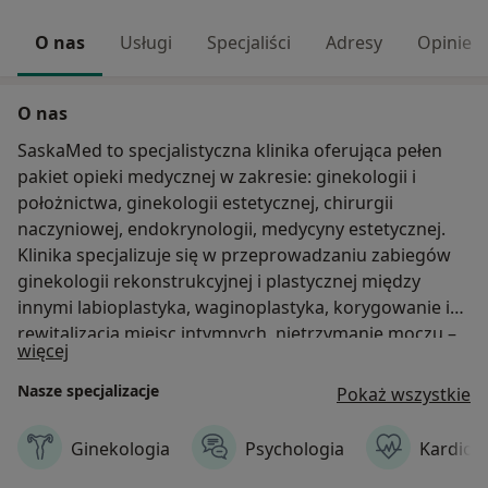
O nas
Usługi
Specjaliści
Adresy
Opinie
O nas
SaskaMed to specjalistyczna klinika oferująca pełen
pakiet opieki medycznej w zakresie: ginekologii i
położnictwa, ginekologii estetycznej, chirurgii
naczyniowej, endokrynologii, medycyny estetycznej.
Klinika specjalizuje się w przeprowadzaniu zabiegów
ginekologii rekonstrukcyjnej i plastycznej między
innymi labioplastyka, waginoplastyka, korygowanie i
rewitalizacja miejsc intymnych, nietrzymanie moczu –
O nas
więcej
zajmuje się tym zespół wyspecjalizowany w tej
dziedzinie, pod opieką światowej sławy dr Rafał Kuźlik.
Nasze specjalizacje
Pokaż wszystkie
Ważną częścią naszej placówki jest również uroda.
Zapraszamy na zabiegi blefaroplastyki, modelowania
Ginekologia
Psychologia
Kardiol
sylwetki korygowania blizn oraz plastyki brzucha.