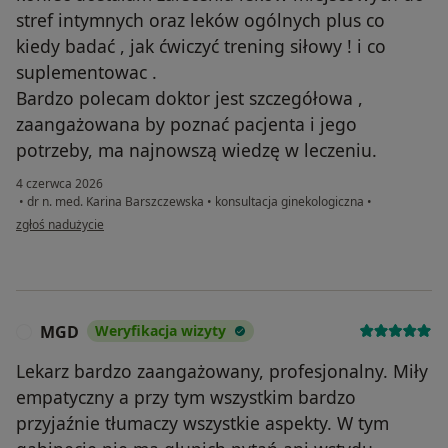
stref intymnych oraz leków ogólnych plus co
kiedy badać , jak ćwiczyć trening siłowy ! i co
suplementowac .
Bardzo polecam doktor jest szczegółowa ,
zaangażowana by poznać pacjenta i jego
potrzeby, ma najnowszą wiedzę w leczeniu.
4 czerwca 2026
•
dr n. med. Karina Barszczewska
•
konsultacja ginekologiczna
•
w opinii użytkownika Ewa
zgłoś nadużycie
MGD
Weryfikacja wizyty
M
Lekarz bardzo zaangażowany, profesjonalny. Miły
empatyczny a przy tym wszystkim bardzo
przyjaźnie tłumaczy wszystkie aspekty. W tym