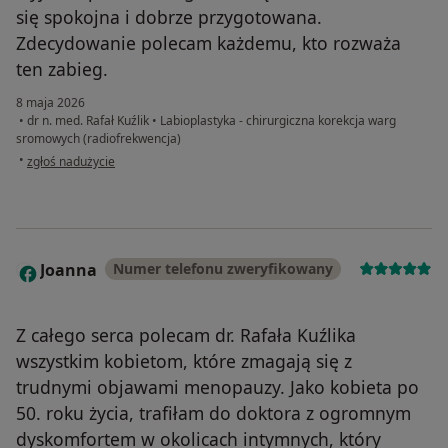
się spokojna i dobrze przygotowana.
Zdecydowanie polecam każdemu, kto rozważa
ten zabieg.
8 maja 2026
•
dr n. med. Rafał Kuźlik
•
Labioplastyka - chirurgiczna korekcja warg
sromowych (radiofrekwencja)
w opinii użytkownika Klaudia
•
zgłoś nadużycie
Joanna
Numer telefonu zweryfikowany
J
​Z całego serca polecam dr. Rafała Kuźlika
wszystkim kobietom, które zmagają się z
trudnymi objawami menopauzy. Jako kobieta po
50. roku życia, trafiłam do doktora z ogromnym
dyskomfortem w okolicach intymnych, który