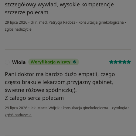
szczegółowy wywiad, wysokie kompetencje
szczerze polecam
29 lipca 2026
•
dr n. med. Patrycja Radosz
•
konsultacja ginekologiczna
•
w opinii użytkownika Maria
zgłoś nadużycie
Wiola
Weryfikacja wizyty
W
Pani doktor ma bardzo dużo empatii, czego
często brakuje lekarzom,przyjazny gabinet,
świetne różowe spódniczki;).
Z całego serca polecam
29 lipca 2026
•
lek. Marta Wójcik
•
konsultacja ginekologiczna + cytologia
•
w opinii użytkownika Wiola
zgłoś nadużycie