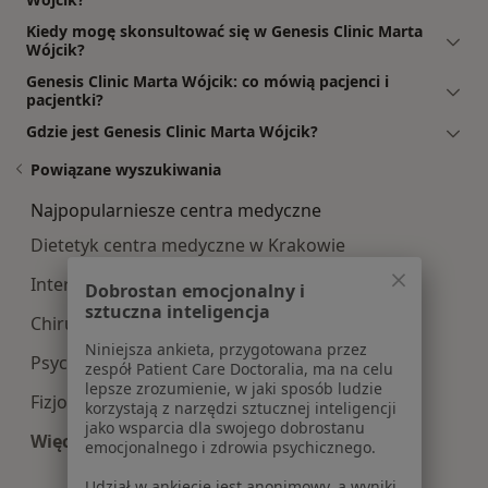
Kiedy mogę skonsultować się w Genesis Clinic Marta
Wójcik?
Genesis Clinic Marta Wójcik: co mówią pacjenci i
pacjentki?
Gdzie jest Genesis Clinic Marta Wójcik?
Powiązane wyszukiwania
Najpopularniesze centra medyczne
Dietetyk centra medyczne w Krakowie
Interna centra medyczne w Krakowie
Dobrostan emocjonalny i
sztuczna inteligencja
Chirurgia centra medyczne w Krakowie
Niniejsza ankieta, przygotowana przez
Psychologia centra medyczne w Krakowie
zespół Patient Care Doctoralia, ma na celu
lepsze zrozumienie, w jaki sposób ludzie
Fizjoterapia centra medyczne w Krakowie
korzystają z narzędzi sztucznej inteligencji
jako wsparcia dla swojego dobrostanu
Więcej (13)
emocjonalnego i zdrowia psychicznego.
Więcej w kategorii: Najpopularniesze centra m
Udział w ankiecie jest anonimowy, a wyniki