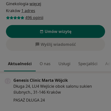
Ginekologia
więcej
Kraków
1 adres
496 opinii
Umów wizytę
Wyślij wiadomość
Aktualności
O nas
Usługi
Specjaliści
Ad
Genesis Clinic Marta Wójcik
Długa 24, LU4 Wejście obok salonu sukien
ślubnych., 31-146 Kraków
PASAŻ DŁUGA 24