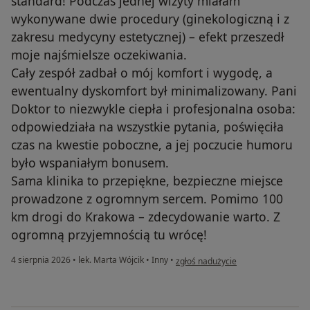
standard! Podczas jednej wizyty miałam
wykonywane dwie procedury (ginekologiczną i z
zakresu medycyny estetycznej) – efekt przeszedł
moje najśmielsze oczekiwania.
Cały zespół zadbał o mój komfort i wygodę, a
ewentualny dyskomfort był minimalizowany. Pani
Doktor to niezwykle ciepła i profesjonalna osoba:
odpowiedziała na wszystkie pytania, poświęciła
czas na kwestie poboczne, a jej poczucie humoru
było wspaniałym bonusem.
Sama klinika to przepiękne, bezpieczne miejsce
prowadzone z ogromnym sercem. Pomimo 100
km drogi do Krakowa – zdecydowanie warto. Z
ogromną przyjemnością tu wrócę!
w opinii użytkownika Agata Dz
4 sierpnia 2026
•
lek. Marta Wójcik
•
Inny
•
zgłoś nadużycie