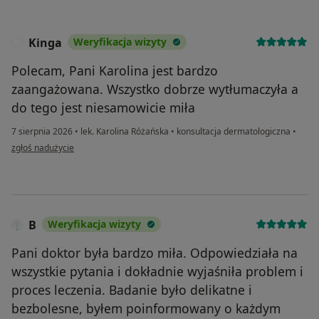
Kinga
Weryfikacja wizyty
K
Polecam, Pani Karolina jest bardzo
zaangażowana. Wszystko dobrze wytłumaczyła a
do tego jest niesamowicie miła
7 sierpnia 2026
•
lek. Karolina Różańska
•
konsultacja dermatologiczna
•
w opinii użytkownika Kinga
zgłoś nadużycie
B
Weryfikacja wizyty
Pani doktor była bardzo miła. Odpowiedziała na
wszystkie pytania i dokładnie wyjaśniła problem i
proces leczenia. Badanie było delikatne i
bezbolesne, byłem poinformowany o każdym