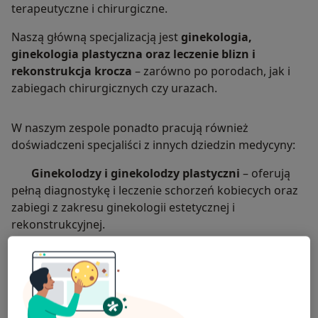
terapeutyczne i chirurgiczne.
Naszą główną specjalizacją jest
ginekologia,
ginekologia plastyczna oraz leczenie blizn i
rekonstrukcja krocza
– zarówno po porodach, jak i
zabiegach chirurgicznych czy urazach.
W naszym zespole ponadto pracują również
doświadczeni specjaliści z innych dziedzin medycyny:
Ginekolodzy i ginekolodzy plastyczni
– oferują
pełną diagnostykę i leczenie schorzeń kobiecych oraz
zabiegi z zakresu ginekologii estetycznej i
rekonstrukcyjnej.
Radiolog
– wykonuje wysokiej jakości badania
ultrasonograficzne (USG), w tym bardzo ważne USG
piersi, jamy brzusznej.
Endokrynolog
– zajmuje się zaburzeniami