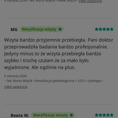
6 sierpnia 2026
•
lek. Marta Wójcik
•
Wlew żelaza
•
zgłoś nadużycie
MG
Weryfikacja wizyty
M
Wizyta bardzo przyjemnie przebiegła. Pani doktor
przeprowadziła badania bardzo profesjonalnie.
Jedyny minus to że wizyta przebiegła bardzo
szybko i trochę czułam że za mało było
wyjaśnione. Ale ogólnie na plus.
5 sierpnia 2026
•
lek. Marta Wójcik
•
konsultacja ginekologiczna + USG + cytologia
•
w opinii użytkownika MG
zgłoś nadużycie
Beata W.
Weryfikacja wizyty
B