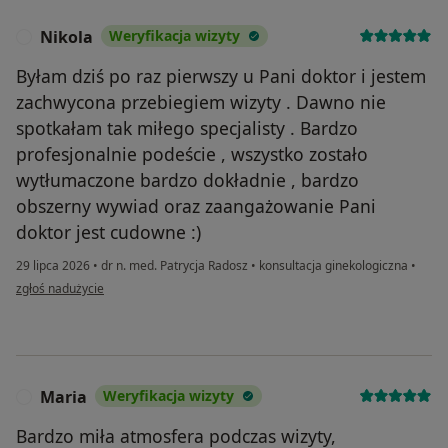
Nikola
Weryfikacja wizyty
N
Byłam dziś po raz pierwszy u Pani doktor i jestem
zachwycona przebiegiem wizyty . Dawno nie
spotkałam tak miłego specjalisty . Bardzo
profesjonalnie podeście , wszystko zostało
wytłumaczone bardzo dokładnie , bardzo
obszerny wywiad oraz zaangażowanie Pani
doktor jest cudowne :)
29 lipca 2026
•
dr n. med. Patrycja Radosz
•
konsultacja ginekologiczna
•
w opinii użytkownika Nikola
zgłoś nadużycie
Maria
Weryfikacja wizyty
M
Bardzo miła atmosfera podczas wizyty,