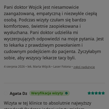
Pani doktor Wojcik jest niesamowicie
zaangażowaną, empatyczną i niezwykle ciepłą
osobą. Podczas wizyty czułam się bardzo
komfortowo, świetnie zaopiekowana i
wysłuchana. Pani doktor udzieliła mi
wyczerpujących odpowiedzi na moje pytania. Jest
to lekarka z prawdziwym powołaniem i
cudownym podejściem do pacjenta. Życzyłabym
sobie, aby wszyscy lekarze tacy byli.
w opinii użytkownika Beat
4 sierpnia 2026
•
lek. Marta Wójcik
•
Laser Fotona
•
zgłoś nadużycie
Agata Dz
Weryfikacja wizyty
A
Wizyta w tej klinice to absolutnie najwyższy