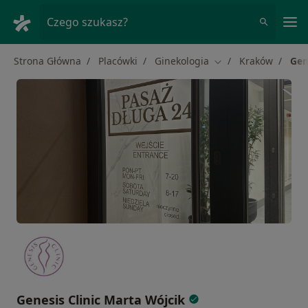
Me
Czego szukasz?
Strona Główna
Placówki
Ginekologia
Kraków
Gen
Zmień miasto
Genesis Clinic Marta Wójcik