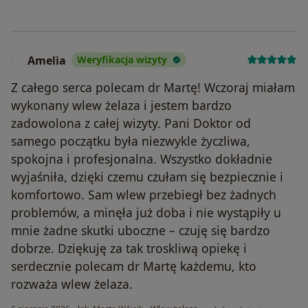
Amelia
Weryfikacja wizyty
A
Z całego serca polecam dr Martę! Wczoraj miałam
wykonany wlew żelaza i jestem bardzo
zadowolona z całej wizyty. Pani Doktor od
samego początku była niezwykle życzliwa,
spokojna i profesjonalna. Wszystko dokładnie
wyjaśniła, dzięki czemu czułam się bezpiecznie i
komfortowo. Sam wlew przebiegł bez żadnych
problemów, a minęła już doba i nie wystąpiły u
mnie żadne skutki uboczne – czuję się bardzo
dobrze. Dziękuję za tak troskliwą opiekę i
serdecznie polecam dr Martę każdemu, kto
rozważa wlew żelaza.
w opinii użytkownika Ameli