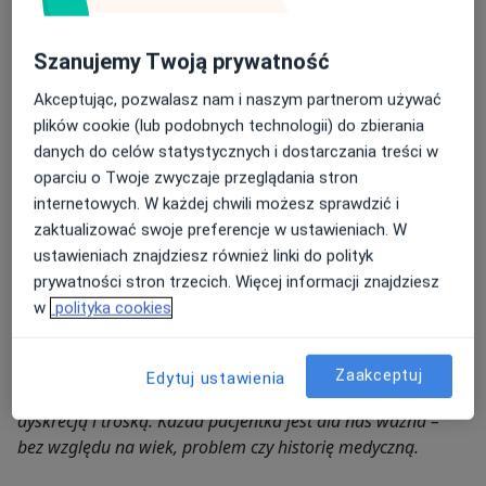
hormonalnymi, wspierając leczenie m.in. zespołu
policystycznych jajników, zaburzeń miesiączkowania i
Szanujemy Twoją prywatność
niepłodności.
Akceptując, pozwalasz nam i naszym partnerom używać
Chirurg plastyczny
– specjalizuje się w zabiegach
plików cookie (lub podobnych technologii) do zbierania
estetycznych i rekonstrukcyjnych.
danych do celów statystycznych i dostarczania treści w
oparciu o Twoje zwyczaje przeglądania stron
Proktolog
– prowadzi diagnostykę i leczenie
internetowych. W każdej chwili możesz sprawdzić i
chorób końcowego odcinka przewodu pokarmowego.
zaktualizować swoje preferencje w ustawieniach. W
Kosmetolożki
– oferują zabiegi wspierające
ustawieniach znajdziesz również linki do polityk
regenerację skóry, redukcję blizn oraz poprawę
prywatności stron trzecich. Więcej informacji znajdziesz
estetyki i samopoczucia.
w
polityka cookies
Razem tworzymy przestrzeń, w której zdrowie intymne
Zaakceptuj
Edytuj ustawienia
kobiet traktowane jest z pełnym profesjonalizmem,
dyskrecją i troską. Każda pacjentka jest dla nas ważna –
bez względu na wiek, problem czy historię medyczną.