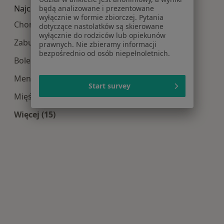
Najczęście leczone choroby
będą analizowane i prezentowane
wyłącznie w formie zbiorczej. Pytania
Choroby ginekologiczne w Krakowie
dotyczące nastolatków są skierowane
wyłącznie do rodziców lub opiekunów
Zaburzenia miesiączkowania w Krakowie
prawnych. Nie zbieramy informacji
bezpośrednio od osób niepełnoletnich.
Bolesne miesiączkowanie w Krakowie
Menopauza w Krakowie
Start survey
Mięśniaki macicy w Krakowie
Więcej (15)
Więcej w kategorii: Najczęście leczone choroby