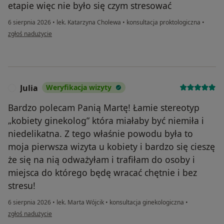
etapie więc nie było się czym stresować
6 sierpnia 2026
•
lek. Katarzyna Cholewa
•
konsultacja proktologiczna
•
w opinii użytkownika B
zgłoś nadużycie
Julia
Weryfikacja wizyty
J
Bardzo polecam Panią Martę! Łamie stereotyp
„kobiety ginekolog” która miałaby być niemiła i
niedelikatna. Z tego właśnie powodu była to
moja pierwsza wizyta u kobiety i bardzo się cieszę
że się na nią odważyłam i trafiłam do osoby i
miejsca do którego będę wracać chętnie i bez
stresu!
6 sierpnia 2026
•
lek. Marta Wójcik
•
konsultacja ginekologiczna
•
w opinii użytkownika Julia
zgłoś nadużycie