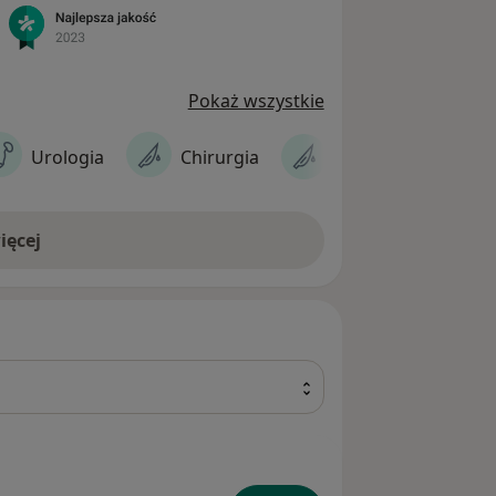
leczyć. Zadbaj o swoje zdrowie na Śląsku
Pokaż wszystkie
Chirurgia
Urologia
Chirurgia
dziecięca
ięcej