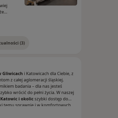
wiej
że
obawy.
pia +
.
Pokaż więcej aktualności (3)
oki sen)
i jelit
w Gliwicach
i Katowicach dla Ciebie, z
tu
om z całej aglomeracji śląskiej.
z badania
ynikiem badania – dla nas jesteś
nia
szybko wrócić do pełni życia. W naszej
– taniej i
 Katowic i okolic
szybki dostęp do
ięki temu sprawnie i w komfortowych
ie jest w
tykę i leczenie. Wierzymy również w
ugo cieszyć się dobrą formą. Nasze