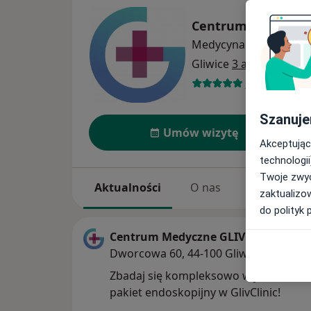
Centrum Medyczne
Medycyna estetyczna
Gliwice
3 adresy
7795 opinii
Szanuje
Umów wizytę
Akceptując
technologii
Twoje zwyc
Aktualności
O nas
Usługi
zaktualizo
do polityk 
Centrum Medyczne GLIVCLINIC
Dworcowa 60, 44-100 Gliwice
Zbadaj się kompleksowo w jeden dzie
pakiet endoskopijny w GlivClinic!