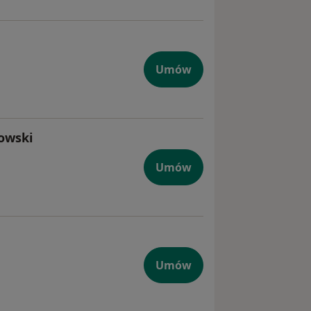
Umów
owski
Umów
Umów