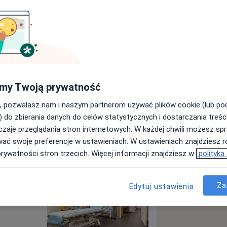
 GLIVCLINIC
więcej
my Twoją prywatność
Wyślij wiadomość
, pozwalasz nam i naszym partnerom używać plików cookie (lub p
) do zbierania danych do celów statystycznych i dostarczania treśc
zaje przeglądania stron internetowych. W każdej chwili możesz spr
Specjaliści
Adresy
Opinie
wać swoje preferencje w ustawieniach. W ustawieniach znajdziesz ró
prywatności stron trzecich. Więcej informacji znajdziesz w
polityka
Za
Edytuj ustawienia
ń. Wybierz