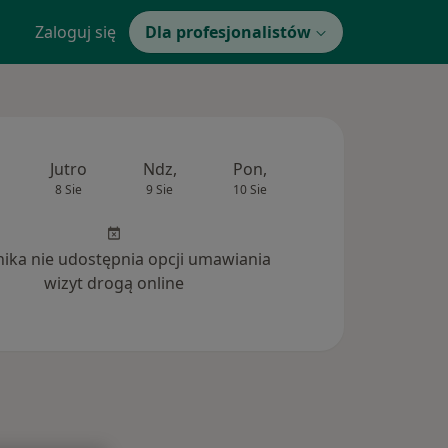
Zaloguj się
Dla profesjonalistów
Jutro
Ndz,
Pon,
Wt,
Śr,
8 Sie
9 Sie
10 Sie
11 Sie
12 Si
inika nie udostępnia opcji umawiania
wizyt drogą online