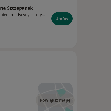
rzyna Szczepanek
Ginekolog, Lekarz wykonujący zabiegi medycyny estetycznej
Umów
Powiększ mapę