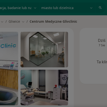
acja, badanie lub nazwisko
miasto lub dzielnica
Gliwice
Centrum Medyczne Glivclinic
Zmień miasto
Zmień miasto
Dziś
7 Sie
Ta kl