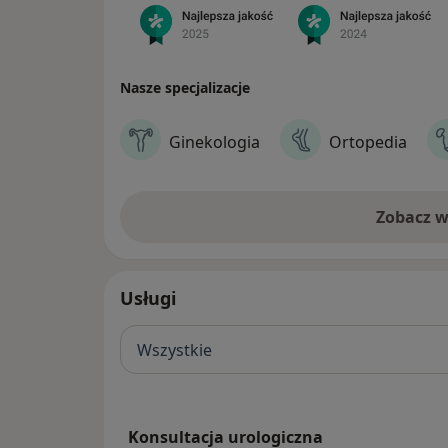
motto to: lepiej (i łatwiej) zapobiegać, niż 
https://glivclinic.pl
z GlivClinic!
Nasze specjalizacje
Ginekologia
Ortopedia
Zobacz w
Usługi
Wszystkie
Konsultacja urologiczna