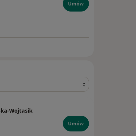
giczna
Umów
ska-Wojtasik
Umów