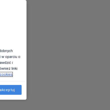
odobnych
i w oparciu o
awdzić i
wnież linki
 cookies
akceptuj