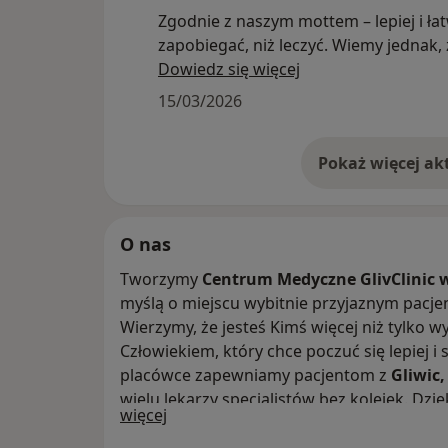
Zgodnie z naszym mottem – lepiej i łat
zapobiegać, niż leczyć. Wiemy jednak, 
badania układu pokarmowego budzą 
Dowiedz się więcej
Dlatego w Gliwicach przygotowaliśmy
15/03/2026
rozwiązanie idealne: pakiet Gastrosko
Kolonoskopia w asyście anestezjologa
- Jeden dzień przygotowań
- Jedno znieczulenie (komfortowy, głęb
- Pełen obraz zdrowia Twojego żołądka 
O nas
Tworzymy
Centrum Medyczne GlivClinic 
Oferta specjalna: Tylko teraz do pakie
myślą o miejscu wybitnie przyjaznym pacjent
oferujemy zniżkę na polipektomię ora
Wierzymy, że jesteś Kimś więcej niż tylko w
histopatologiczne. Jeśli w trakcie bada
Człowiekiem, który chce poczuć się lepiej i 
wykryjemy zmiany, usuniemy je od razu 
placówce zapewniamy pacjentom z
Gliwic,
bezpieczniej.
wielu lekarzy specjalistów bez kolejek. Dz
Zapraszamy do kontaktu. Twoje zdrow
O nas
więcej
warunkach przejdziesz przez pełną diagnos
dobrych rękach!
moc profilaktyki, dzięki której będziesz dł