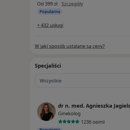
konsultacja gastrolo
Od 399 zł
Szczegóły
Popularna
+ 432 usługi
W jaki sposób ustalane są ceny?
Specjaliści
Wszystkie
dr n. med. Agnieszka Jagiel
Ginekolog
1236 opinii
Popularny