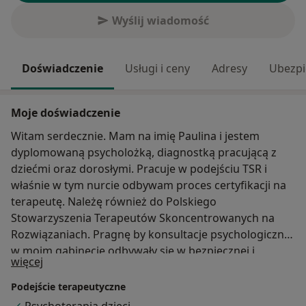
Wyślij wiadomość
Doświadczenie
Usługi i ceny
Adresy
Ubezpi
Moje doświadczenie
Witam serdecznie. Mam na imię Paulina i jestem
dyplomowaną psycholożką, diagnostką pracującą z
dziećmi oraz dorosłymi. Pracuje w podejściu TSR i
właśnie w tym nurcie odbywam proces certyfikacji na
terapeutę. Należę również do Polskiego
Stowarzyszenia Terapeutów Skoncentrowanych na
Rozwiązaniach. Pragnę by konsultacje psychologiczne
w moim gabinecie odbywały się w bezpiecznej i
O mnie
więcej
komfortowej atmosferze, zatem jeśli masz obawy
przed umówieniem wizyty chcę to podkreślić.
Podejście terapeutyczne
Psychologia jest moją pasją oraz zawodem, w którym