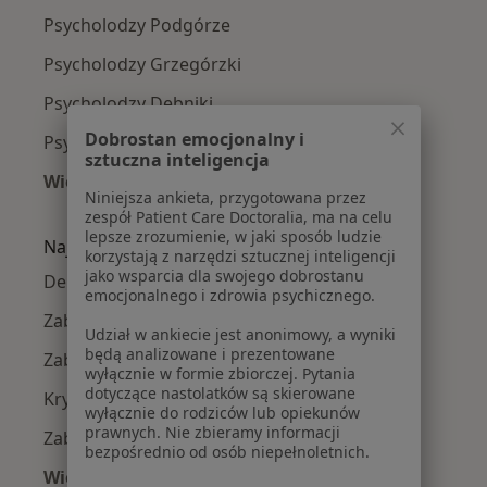
Psycholodzy Podgórze
Psycholodzy Grzegórzki
Psycholodzy Dębniki
Dobrostan emocjonalny i
Psycholodzy Krowodrza
sztuczna inteligencja
Więcej (14)
Niniejsza ankieta, przygotowana przez
Więcej w kategorii: Psycholodzy w pobliżu
zespół Patient Care Doctoralia, ma na celu
lepsze zrozumienie, w jaki sposób ludzie
Najczęście leczone choroby
korzystają z narzędzi sztucznej inteligencji
jako wsparcia dla swojego dobrostanu
Depresja w Krakowie
emocjonalnego i zdrowia psychicznego.
Zaburzenia lękowe w Krakowie
Udział w ankiecie jest anonimowy, a wyniki
będą analizowane i prezentowane
Zaburzenia nastroju w Krakowie
wyłącznie w formie zbiorczej. Pytania
dotyczące nastolatków są skierowane
Kryzys emocjonalny w Krakowie
wyłącznie do rodziców lub opiekunów
prawnych. Nie zbieramy informacji
Zaburzenia emocjonalne w Krakowie
bezpośrednio od osób niepełnoletnich.
Więcej (15)