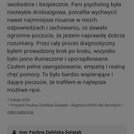
swobodnie i bezpiecznie. Pani psycholog była
niezwykle drobiazgowa, potrafiła wychwycić
nawet najmniejsze niuanse w moich
odpowiedziach i zachowaniu, co dawało
ogromne poczucie, że jestem naprawdę dobrze
rozumiany. Przez cały proces diagnostyczny
byłem prowadzony krok po kroku, wszystko
było jasno tłumaczone i uporządkowane.
Czułem pełne zaangażowanie, empatię i realną
chęć pomocy. To było bardzo wspierające i
dające poczucie, że trafiłem w najlepsze
możliwe ręce.
7 lutego 2026
•
Przystań Paulina Zielińska-Świątek
•
diagnoza ADHD dla dorosłych
•
w opinii użytkownika Paweł
zgłoś nadużycie
mgr Paulina Zielińska-Świątek