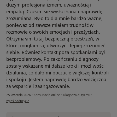
dużym profesjonalizmem, uważnością i
empatią. Czułam się wysłuchana i naprawdę
zrozumiana. Było to dla mnie bardzo ważne,
ponieważ od zawsze miałam trudność w
rozmowie o swoich emocjach i przeżyciach.
Otrzymałam tutaj bezpieczną przestrzeń, w
której mogłam się otworzyć i lepiej zrozumieć
siebie. Również kontakt poza spotkaniami był
bezproblemowy. Po zakończeniu diagnozy
zostały wskazane mi dalsze kroki i możliwości
działania, co dało mi poczucie większej kontroli
i spokoju. Jestem naprawdę bardzo wdzięczna
za wsparcie i zaangażowanie.
25 kwietnia 2026
•
Konsultacja online
•
Diagnoza autyzmu
•
w opinii użytkownika Amelia
zgłoś nadużycie