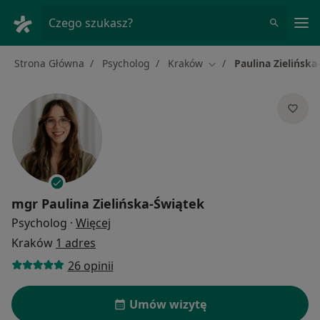
Me
Czego szukasz?
Strona Główna
Psycholog
Kraków
Paulina Zielińska
Zmień miasto
mgr
Paulina Zielińska-Świątek
O specjalizacjach
Psycholog
·
Więcej
Kraków
1 adres
26 opinii
Umów wizytę