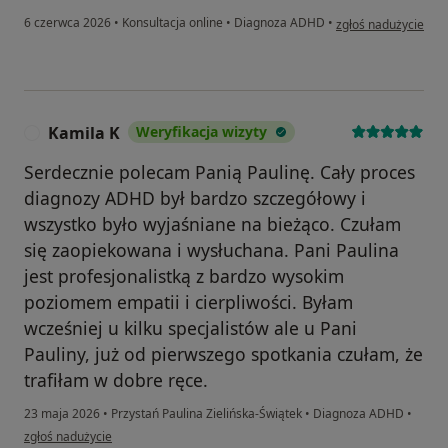
w opinii użytkownik
6 czerwca 2026
•
Konsultacja online
•
Diagnoza ADHD
•
zgłoś nadużycie
Kamila K
Weryfikacja wizyty
K
Serdecznie polecam Panią Paulinę. Cały proces
diagnozy ADHD był bardzo szczegółowy i
wszystko było wyjaśniane na bieżąco. Czułam
się zaopiekowana i wysłuchana. Pani Paulina
jest profesjonalistką z bardzo wysokim
poziomem empatii i cierpliwości. Byłam
wcześniej u kilku specjalistów ale u Pani
Pauliny, już od pierwszego spotkania czułam, że
trafiłam w dobre ręce.
23 maja 2026
•
Przystań Paulina Zielińska-Świątek
•
Diagnoza ADHD
•
w opinii użytkownika Kamila K
zgłoś nadużycie