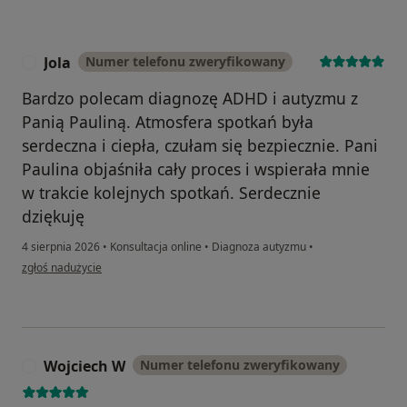
Jola
Numer telefonu zweryfikowany
J
Bardzo polecam diagnozę ADHD i autyzmu z
Panią Pauliną. Atmosfera spotkań była
serdeczna i ciepła, czułam się bezpiecznie. Pani
Paulina objaśniła cały proces i wspierała mnie
w trakcie kolejnych spotkań. Serdecznie
dziękuję
4 sierpnia 2026
•
Konsultacja online
•
Diagnoza autyzmu
•
w opinii użytkownika Jola
zgłoś nadużycie
Wojciech W
Numer telefonu zweryfikowany
W