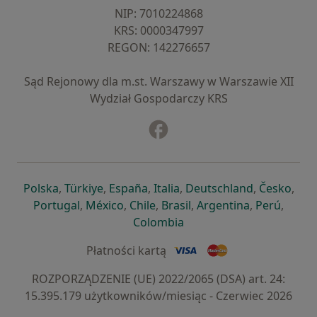
NIP: ⁠7010224868
KRS: ⁠0000347997
REGON: ⁠142276657
Sąd Rejonowy dla m.st. Warszawy w Warszawie XII
Wydział Gospodarczy KRS
Facebook
otwiera się w nowej karcie
otwiera się w nowej karcie
otwiera się w nowej karcie
otwiera się w nowej karcie
otwiera się w nowej karci
otwiera się
otwi
Polska
,
Türkiye
,
España
,
Italia
,
Deutschland
,
Česko
,
otwiera się w nowej karcie
otwiera się w nowej karcie
otwiera się w nowej karcie
otwiera się w nowej kar
otwiera się 
otwier
Portugal
,
México
,
Chile
,
Brasil
,
Argentina
,
Perú
,
otwiera się w nowej karc
Colombia
Płatności kartą
ROZPORZĄDZENIE (UE) 2022/2065 (DSA) art. 24:
15.395.179 użytkowników/miesiąc - Czerwiec 2026