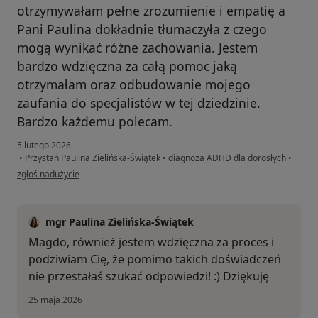
otrzymywałam pełne zrozumienie i empatię a
Pani Paulina dokładnie tłumaczyła z czego
mogą wynikać różne zachowania. Jestem
bardzo wdzięczna za całą pomoc jaką
otrzymałam oraz odbudowanie mojego
zaufania do specjalistów w tej dziedzinie.
Bardzo każdemu polecam.
5 lutego 2026
•
Przystań Paulina Zielińska-Świątek
•
diagnoza ADHD dla dorosłych
•
w opinii użytkownika Magda
zgłoś nadużycie
mgr Paulina Zielińska-Świątek
Magdo, również jestem wdzięczna za proces i
podziwiam Cię, że pomimo takich doświadczeń
nie przestałaś szukać odpowiedzi! :) Dziękuję
25 maja 2026