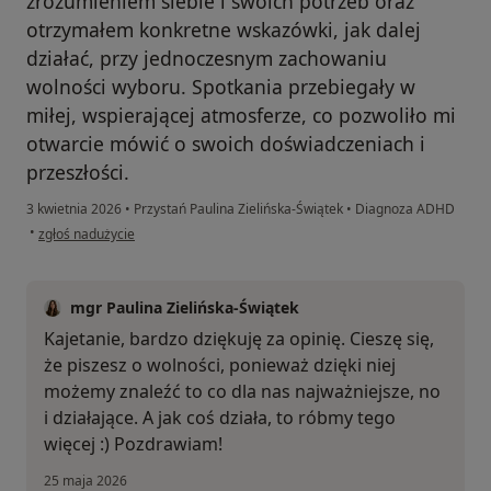
zrozumieniem siebie i swoich potrzeb oraz
otrzymałem konkretne wskazówki, jak dalej
działać, przy jednoczesnym zachowaniu
wolności wyboru. Spotkania przebiegały w
miłej, wspierającej atmosferze, co pozwoliło mi
otwarcie mówić o swoich doświadczeniach i
przeszłości.
3 kwietnia 2026
•
Przystań Paulina Zielińska-Świątek
•
Diagnoza ADHD
w opinii użytkownika Kajetan
•
zgłoś nadużycie
mgr Paulina Zielińska-Świątek
Kajetanie, bardzo dziękuję za opinię. Cieszę się,
że piszesz o wolności, ponieważ dzięki niej
możemy znaleźć to co dla nas najważniejsze, no
i działające. A jak coś działa, to róbmy tego
więcej :) Pozdrawiam!
25 maja 2026