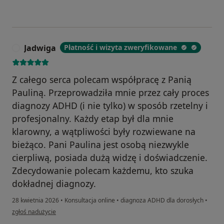
Jadwiga
Płatność i wizyta zweryfikowane
J
Z całego serca polecam współpracę z Panią
Pauliną. Przeprowadziła mnie przez cały proces
diagnozy ADHD (i nie tylko) w sposób rzetelny i
profesjonalny. Każdy etap był dla mnie
klarowny, a wątpliwości były rozwiewane na
bieżąco. Pani Paulina jest osobą niezwykle
cierpliwą, posiada dużą widzę i doświadczenie.
Zdecydowanie polecam każdemu, kto szuka
dokładnej diagnozy.
28 kwietnia 2026
•
Konsultacja online
•
diagnoza ADHD dla dorosłych
•
w opinii użytkownika Jadwiga
zgłoś nadużycie