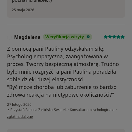
poznaniu siebie. :)
25 maja 2026
Magdalena
Weryfikacja wizyty
M
Z pomocą pani Pauliny odzyskałam siłę.
Psycholog empatyczna, zaangażowana w
proces. Tworzy bezpieczną atmosferę. Trudno
było mnie rozgryźć, a pani Paulina poradziła
sobie dzięki dużej elastyczności.
"Być może choroba lub zaburzenie to bardzo
zdrowa reakcja na nietypowe okoliczności?"
27 lutego 2026
•
Przystań Paulina Zielińska-Świątek
•
Konsultacja psychologiczna
•
w opinii użytkownika Magdalena
zgłoś nadużycie