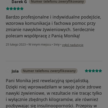
Darek G
Numer telefonu zweryfikowany
D
Bardzo profesjonalne i indywidualne podejście,
wzorowa komunikacja i fachowa pomoc przy
zmianie nawyków żywieniowych. Serdecznie
polecam współpracę z Panią Moniką!
w opinii użytkownika Darek G
25 lutego 2023
•
W innym miejscu
•
Inny
•
zgłoś nadużycie
Jola
Numer telefonu zweryfikowany
J
Pani Monika jest rewelacyjną specjalistką.
Dzięki niej wprowadziłam w swoje życie zdrowe
nawyki żywieniowe, w rezultacie nie tracąc tylko
i wyłącznie zbędnych kilogramów, ale również
pozbywając się insulinooporności. Przepisy w