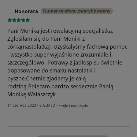
Honorata
Numer telefonu zweryfikowany
H
Pani Moniką jest rewelacyjną specjalistką.
Zgłosiłam się do Pani Moniki z
córką(nastolatką). Uzyskałyśmy fachową pomoc
, wszystko super wyjaśnione zrozumiale i
szczczegółowo. Potrawy z jadłospisu świetnie
dopasowane do smaku nastolatki i
pyszne.Chetnie zjadamy je całą
rodziną.Polecam bardzo serdecznie Panią
Monikę Wałaszczyk.
w opinii użytkownika Honorata
14 czerwca 2023
•
S.A.-MED
•
•
zgłoś nadużycie