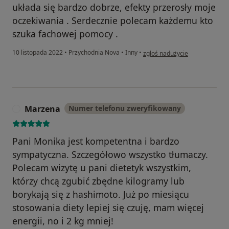
układa się bardzo dobrze, efekty przerosły moje
oczekiwania . Serdecznie polecam każdemu kto
szuka fachowej pomocy .
w opinii użytkownika Paweł
10 listopada 2022
•
Przychodnia Nova
•
Inny
•
zgłoś nadużycie
Marzena
Numer telefonu zweryfikowany
M
Pani Monika jest kompetentna i bardzo
sympatyczna. Szczegółowo wszystko tłumaczy.
Polecam wizytę u pani dietetyk wszystkim,
którzy chcą zgubić zbędne kilogramy lub
borykają się z hashimoto. Już po miesiącu
stosowania diety lepiej się czuję, mam więcej
energii, no i 2 kg mniej!