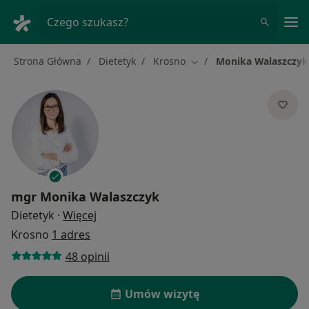
Me
Czego szukasz?
Strona Główna
Dietetyk
Krosno
Monika Walaszczyk
Zmień miasto
mgr
Monika Walaszczyk
O specjalizacjach
Dietetyk
·
Więcej
Krosno
1 adres
48 opinii
Umów wizytę