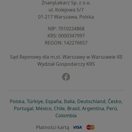
ZnanyLekarz Sp. z o.o.
ul. Kolejowa 5/7
01-217 Warszawa, Polska
NIP: ⁠7010224868
KRS: ⁠0000347997
REGON: ⁠142276657
Sąd Rejonowy dla m.st. Warszawy w Warszawie XII
Wydział Gospodarczy KRS
Facebook
otwiera się w nowej karcie
otwiera się w nowej karcie
otwiera się w nowej karcie
otwiera się w nowej karcie
otwiera się w nowej karci
otwiera się
otwi
Polska
,
Türkiye
,
España
,
Italia
,
Deutschland
,
Česko
,
otwiera się w nowej karcie
otwiera się w nowej karcie
otwiera się w nowej karcie
otwiera się w nowej kar
otwiera się 
otwier
Portugal
,
México
,
Chile
,
Brasil
,
Argentina
,
Perú
,
otwiera się w nowej karc
Colombia
Płatności kartą