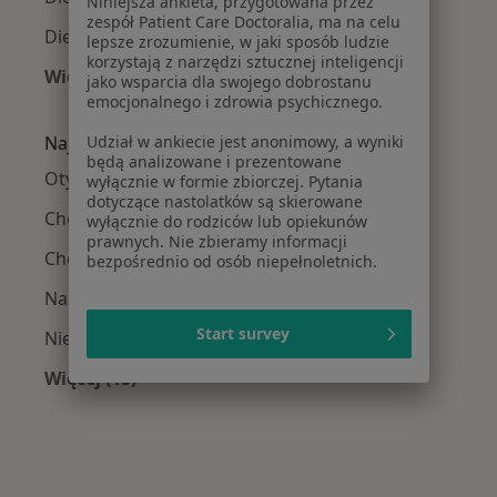
Niniejsza ankieta, przygotowana przez
zespół Patient Care Doctoralia, ma na celu
Dietetycy w Sanoku
lepsze zrozumienie, w jaki sposób ludzie
korzystają z narzędzi sztucznej inteligencji
Więcej (9)
jako wsparcia dla swojego dobrostanu
Więcej w kategorii: W pobliżu Krosna
emocjonalnego i zdrowia psychicznego.
Udział w ankiecie jest anonimowy, a wyniki
Najczęście leczone choroby
będą analizowane i prezentowane
Otyłość w Krosnie
wyłącznie w formie zbiorczej. Pytania
dotyczące nastolatków są skierowane
Choroba Hashimoto w Krosnie
wyłącznie do rodziców lub opiekunów
prawnych. Nie zbieramy informacji
Choroby dietozależne w Krosnie
bezpośrednio od osób niepełnoletnich.
Nadciśnienie tętnicze w Krosnie
Start survey
Niedoczynność tarczycy w Krosnie
Więcej (15)
Więcej w kategorii: Najczęście leczone chorob