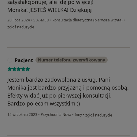
satysfakcjonuje, ale idę po więcej!
Monika! JESTEŚ WIELKA! Dziękuję
20 lipca 2024
•
S.A.-MED
•
konsultacja dietetyczna (pierwsza wizyta)
•
w opinii użytkownika Ania
zgłoś nadużycie
Pacjent
Numer telefonu zweryfikowany
P
Jestem bardzo zadowolona z usług. Pani
Monika jest bardzo przyjazną i pomocną osobą.
Efekty widać już po pierwszej konsultacji.
Bardzo polecam wszystkim ;)
w opinii użytkownika Pacjent
15 września 2023
•
Przychodnia Nova
•
Inny
•
zgłoś nadużycie