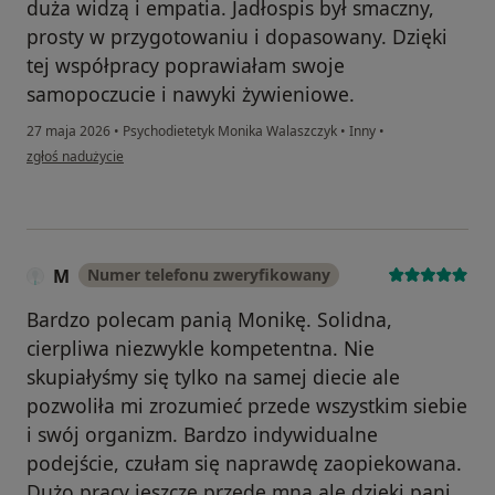
duża widzą i empatia. Jadłospis był smaczny,
prosty w przygotowaniu i dopasowany. Dzięki
tej współpracy poprawiałam swoje
samopoczucie i nawyki żywieniowe.
27 maja 2026
•
Psychodietetyk Monika Walaszczyk
•
Inny
•
w opinii użytkownika Natalia
zgłoś nadużycie
M
Numer telefonu zweryfikowany
Bardzo polecam panią Monikę. Solidna,
cierpliwa niezwykle kompetentna. Nie
skupiałyśmy się tylko na samej diecie ale
pozwoliła mi zrozumieć przede wszystkim siebie
i swój organizm. Bardzo indywidualne
podejście, czułam się naprawdę zaopiekowana.
Dużo pracy jeszcze przede mną ale dzięki pani