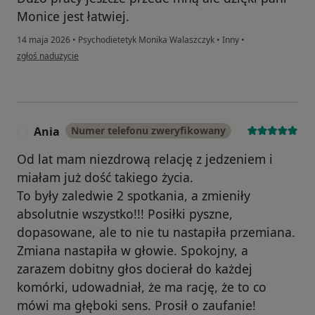
Monice jest łatwiej.
14 maja 2026
•
Psychodietetyk Monika Walaszczyk
•
Inny
•
w opinii użytkownika M
zgłoś nadużycie
Ania
Numer telefonu zweryfikowany
A
Od lat mam niezdrową relację z jedzeniem i
miałam już dość takiego życia.
To były zaledwie 2 spotkania, a zmieniły
absolutnie wszystko!!! Posiłki pyszne,
dopasowane, ale to nie tu nastapiła przemiana.
Zmiana nastapiła w głowie. Spokojny, a
zarazem dobitny głos docierał do każdej
komórki, udowadniał, że ma rację, że to co
mówi ma głęboki sens. Prosił o zaufanie!