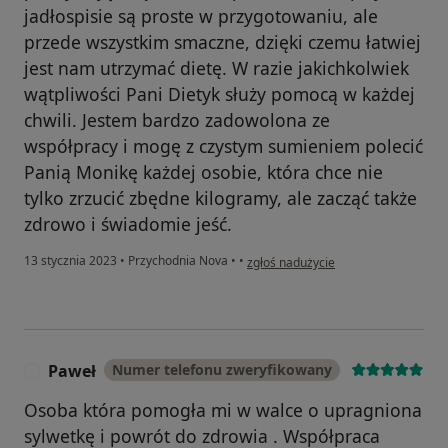
jadłospisie są proste w przygotowaniu, ale
przede wszystkim smaczne, dzięki czemu łatwiej
jest nam utrzymać dietę. W razie jakichkolwiek
wątpliwości Pani Dietyk służy pomocą w każdej
chwili. Jestem bardzo zadowolona ze
współpracy i mogę z czystym sumieniem polecić
Panią Monikę każdej osobie, która chce nie
tylko zrzucić zbędne kilogramy, ale zacząć także
zdrowo i świadomie jeść.
w opinii użytkownika Jola
13 stycznia 2023
•
Przychodnia Nova
•
•
zgłoś nadużycie
Paweł
Numer telefonu zweryfikowany
P
Osoba która pomogła mi w walce o upragniona
sylwetkę i powrót do zdrowia . Współpraca