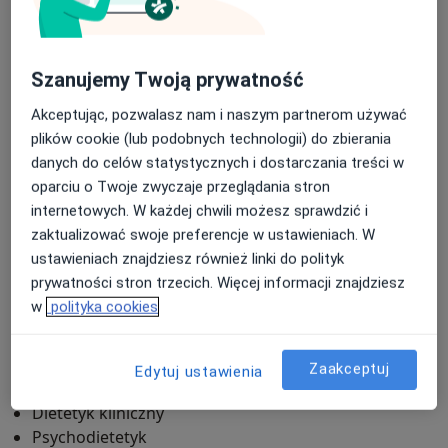
Podejście do żywienia
W swojej pracy
nie opieram się na zakazach,
sztywnych jadłospisach
ani eliminowaniu ulubionych
Szanujemy Twoją prywatność
produktów. Uczę, jak odżywiać się w sposób
Akceptując, pozwalasz nam i naszym partnerom używać
elastyczny, świadomy i dopasowany do
plików cookie (lub podobnych technologii) do zbierania
indywidualnych potrzeb oraz stanu zdrowia.
danych do celów statystycznych i dostarczania treści w
oparciu o Twoje zwyczaje przeglądania stron
Wierzę, że zdrowe odżywianie nie powinno odbierać
internetowych. W każdej chwili możesz sprawdzić i
radości z jedzenia. Pomagam moim pacjentkom
zaktualizować swoje preferencje w ustawieniach. W
odzyskać zaufanie do własnego ciała, lepiej rozumieć
ustawieniach znajdziesz również linki do polityk
sygnały głodu i sytości oraz na nowo cieszyć się
prywatności stron trzecich. Więcej informacji znajdziesz
jedzeniem bez poczucia winy, stresu i ciągłego
w
polityka cookies
kontrolowania każdego kęsa.
a11y_sr_treatment_approach
więcej
Zaakceptuj
Edytuj ustawienia
Zakres porad
Dietetyk kliniczny
Psychodietetyk