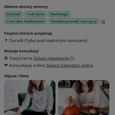
Główne obszary pomocy
Otyłość
Cukrzyca
Nadwaga
a11y
Choroba Hashimoto
Niedoczynność tarczycy
+8
Pacjenci których przyjmuję
Dorośli (Tylko pod niektórymi adresami)
Rodzaje konsultacji
Stacjonarne
Zobacz lokalizacje (1)
Konsultacje online
Zobacz kalendarz online
Zdjęcia i filmy