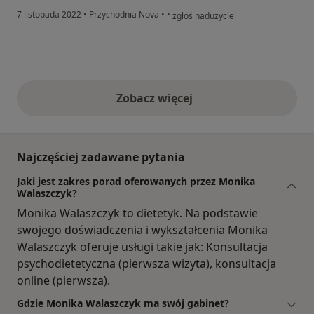
w opinii użytkownika Marzena
7 listopada 2022
•
Przychodnia Nova
•
•
zgłoś nadużycie
Zobacz więcej
opinie powyżej
Najczęściej zadawane pytania
Jaki jest zakres porad oferowanych przez Monika
Walaszczyk?
Monika Walaszczyk to dietetyk. Na podstawie
swojego doświadczenia i wykształcenia Monika
Walaszczyk oferuje usługi takie jak: Konsultacja
psychodietetyczna (pierwsza wizyta), konsultacja
online (pierwsza).
Gdzie Monika Walaszczyk ma swój gabinet?