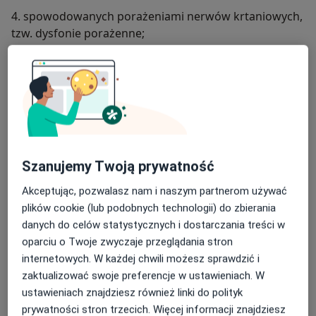
4. spowodowanych porażeniami nerwów krtaniowych,
tzw. dysfonie porażenne;
5. uwarunkowanych hormonalnie:
-zaburzenia głosu w okresie ciąży
-zaburzenia głosu w okresie okołomenopauzalnym
-głos starczy
Szanujemy Twoją prywatność
-mutacja
Akceptując, pozwalasz nam i naszym partnerom używać
-interseksualizm;
plików cookie (lub podobnych technologii) do zbierania
danych do celów statystycznych i dostarczania treści w
6. zaburzeń głosu śpiewaczego:
oparciu o Twoje zwyczaje przeglądania stron
-ograniczenie skali
internetowych. W każdej chwili możesz sprawdzić i
zaktualizować swoje preferencje w ustawieniach. W
-problemy ze swobodnym wydobywaniem dźwięków
ustawieniach znajdziesz również linki do polityk
prywatności stron trzecich. Więcej informacji znajdziesz
7. zaburzeń zawodowych głosu (m.in. u nauczycieli,