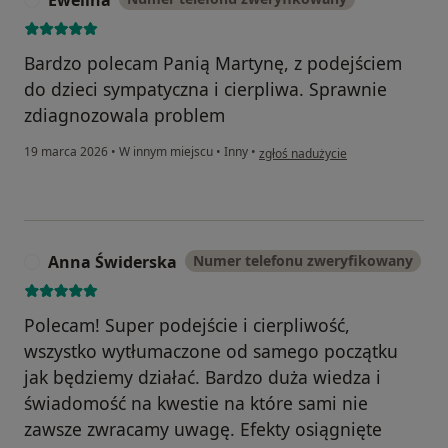
Ewelina
Bardzo polecam Panią Martynę, z podejściem
do dzieci sympatyczna i cierpliwa. Sprawnie
zdiagnozowala problem
w opinii użytkownika Ewelina
19 marca 2026
•
W innym miejscu
•
Inny
•
zgłoś nadużycie
Anna Świderska
Numer telefonu zweryfikowany
A
Polecam! Super podejście i cierpliwość,
wszystko wytłumaczone od samego początku
jak będziemy działać. Bardzo duża wiedza i
świadomość na kwestie na które sami nie
zawsze zwracamy uwagę. Efekty osiągnięte