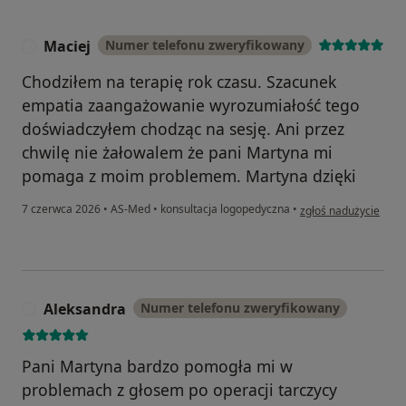
Maciej
Numer telefonu zweryfikowany
M
Chodziłem na terapię rok czasu. Szacunek
empatia zaangażowanie wyrozumiałość tego
doświadczyłem chodząc na sesję. Ani przez
chwilę nie żałowalem że pani Martyna mi
pomaga z moim problemem. Martyna dzięki
w opinii użytkownika
7 czerwca 2026
•
AS-Med
•
konsultacja logopedyczna
•
zgłoś nadużycie
Aleksandra
Numer telefonu zweryfikowany
A
Pani Martyna bardzo pomogła mi w
problemach z głosem po operacji tarczycy