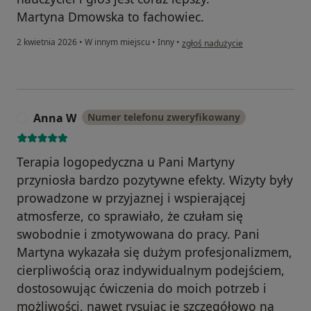
Martyna Dmowska to fachowiec.
w opinii użytkownika Anna G.
2 kwietnia 2026
•
W innym miejscu
•
Inny
•
zgłoś nadużycie
Anna W
Numer telefonu zweryfikowany
A
Terapia logopedyczna u Pani Martyny
przyniosła bardzo pozytywne efekty. Wizyty były
prowadzone w przyjaznej i wspierającej
atmosferze, co sprawiało, że czułam się
swobodnie i zmotywowana do pracy. Pani
Martyna wykazała się dużym profesjonalizmem,
cierpliwością oraz indywidualnym podejściem,
dostosowując ćwiczenia do moich potrzeb i
możliwości, nawet rysując je szczegółowo na