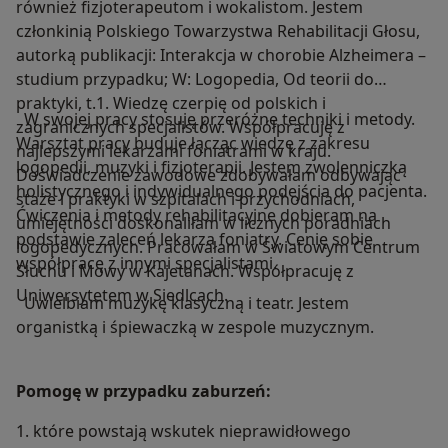
również fizjoterapeutom i wokalistom. Jestem
członkinią Polskiego Towarzystwa Rehabilitacji Głosu,
autorką publikacji: Interakcja w chorobie Alzheimera –
studium przypadku; W: Logopedia, Od teorii do
praktyki, t.1. Wiedzę czerpię od polskich i
W swojej pracy stosuję przeróżne techniki i metody.
zagranicznych specjalistów. Współpracuję z
Warsztat pracy buduje łącząc wiedzę z zakresu
najlepszymi lekarzami foniatrami w kraju.
logopedii, muzyki i fizjoterapii. Jestem zwolenniczką
Doświadczenie zawodowe zdobywałam odbywając
holistycznego i indywidualnego podejścia do pacjenta.
staże i praktyki w szpitalach i przychodniach,
Ćwiczenia i metody rehabilitacyjne dobieram na
umiejętności doskonaliłam w licznych poradniach
podstawie zaleceń lekarza foniatry. Cenię sobie
logopedycznych. Pracowałam w Światowym Centrum
współpracę z innymi specjalistami.
Słuchu i Mowy w Kajetanach. Współpracuję z
Uniwersytetem w Siedlcach.
Uwielbiam muzykę klasyczną i teatr. Jestem
organistką i śpiewaczką w zespole muzycznym.
Pomogę w przypadku zaburzeń:
1. które powstają wskutek nieprawidłowego