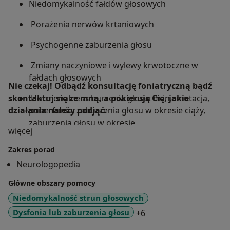
Niedomykalność fałdów głosowych
Porażenia nerwów krtaniowych
Psychogenne zaburzenia głosu
Zmiany naczyniowe i wylewy krwotoczne w
fałdach głosowych
Nie czekaj! Odbądź konsultację foniatryczną bądź
skontaktuj się ze mną, a pokieruję Cię, jakie
Hormonalne zaburzenia głosu: m.in.: mutacja,
działania należy podjąć.
puberfonia, zaburzenia głosu w okresie ciąży,
zaburzenia głosu w okresie
O mnie
więcej
okołomenopauzalnym, starzenie się głosu
Zakres porad
Zaburzenia płynności mowy
Neurologopedia
Zaburzenia połykania (dysfagia)
Główne obszary pomocy
Niedomykalność strun głosowych
a11y_sr_more_diseas
Dysfonia lub zaburzenia głosu
+6