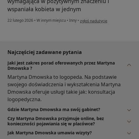
wymagająca w pozytywnym znaczeniu i
wspaniała kobieta w jednym
w opinii użytkownika Aleksandra
22 lutego 2026
•
W innym miejscu
•
Inny
•
zgłoś nadużycie
Najczęściej zadawane pytania
Jaki jest zakres porad oferowanych przez Martyna
Dmowska ?
Martyna Dmowska to logopeda. Na podstawie
swojego doświadczenia i wykształcenia Martyna
Dmowska oferuje usługi takie jak: konsultacja
logopedyczna.
Gdzie Martyna Dmowska ma swój gabinet?
Czy Martyna Dmowska przyjmuje online, bez
konieczności pojawiania się w placówce?
Jak Martyna Dmowska umawia wizyty?