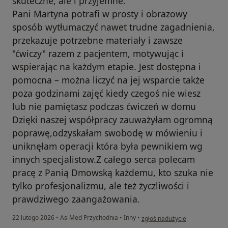
skuteczne, ale i przyjemne.
Pani Martyna potrafi w prosty i obrazowy
sposób wytłumaczyć nawet trudne zagadnienia,
przekazuje potrzebne materiały i zawsze
"ćwiczy" razem z pacjentem, motywując i
wspierając na każdym etapie. Jest dostępna i
pomocna – można liczyć na jej wsparcie także
poza godzinami zajęć kiedy czegoś nie wiesz
lub nie pamiętasz podczas ćwiczeń w domu
Dzięki naszej współpracy zauważyłam ogromną
poprawę,odzyskałam swobodę w mówieniu i
uniknęłam operacji która była pewnikiem wg
innych specjalistow.Z całego serca polecam
pracę z Panią Dmowską każdemu, kto szuka nie
tylko profesjonalizmu, ale też życzliwości i
prawdziwego zaangażowania.
w opinii użytkownika Katarzyn
22 lutego 2026
•
As-Med Przychodnia
•
Inny
•
zgłoś nadużycie