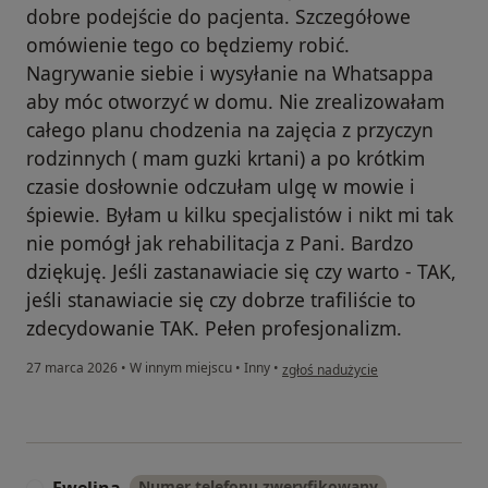
dobre podejście do pacjenta. Szczegółowe
omówienie tego co będziemy robić.
Nagrywanie siebie i wysyłanie na Whatsappa
aby móc otworzyć w domu. Nie zrealizowałam
całego planu chodzenia na zajęcia z przyczyn
rodzinnych ( mam guzki krtani) a po krótkim
czasie dosłownie odczułam ulgę w mowie i
śpiewie. Byłam u kilku specjalistów i nikt mi tak
nie pomógł jak rehabilitacja z Pani. Bardzo
dziękuję. Jeśli zastanawiacie się czy warto - TAK,
jeśli stanawiacie się czy dobrze trafiliście to
zdecydowanie TAK. Pełen profesjonalizm.
w opinii użytkownika Katarzyna O
27 marca 2026
•
W innym miejscu
•
Inny
•
zgłoś nadużycie
Numer telefonu zweryfikowany
E