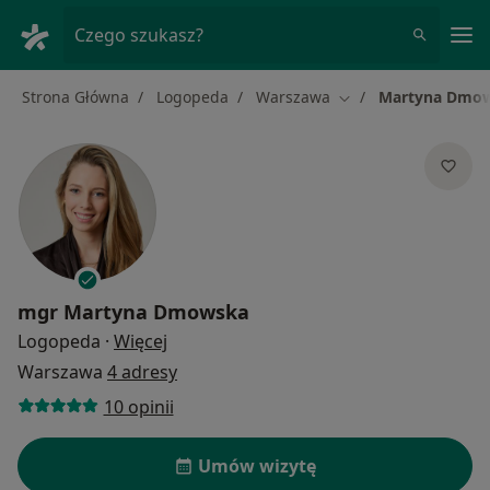
Me
Czego szukasz?
Strona Główna
Logopeda
Warszawa
Martyna Dmo
Zmień miasto
mgr
Martyna Dmowska
O specjalizacjach
Logopeda
·
Więcej
Warszawa
4 adresy
10 opinii
Umów wizytę