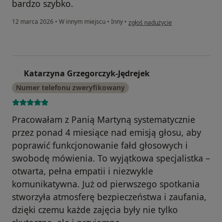
bardzo szybko.
w opinii użytkownika Anna Świder
12 marca 2026
•
W innym miejscu
•
Inny
•
zgłoś nadużycie
Katarzyna Grzegorczyk-Jędrejek
K
Numer telefonu zweryfikowany
Pracowałam z Panią Martyną systematycznie
przez ponad 4 miesiące nad emisją głosu, aby
poprawić funkcjonowanie fałd głosowych i
swobodę mówienia. To wyjątkowa specjalistka –
otwarta, pełna empatii i niezwykle
komunikatywna. Już od pierwszego spotkania
stworzyła atmosferę bezpieczeństwa i zaufania,
dzięki czemu każde zajęcia były nie tylko