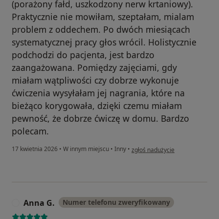
(porażony fałd, uszkodzony nerw krtaniowy).
Praktycznie nie mowiłam, szeptałam, mialam
problem z oddechem. Po dwóch miesiącach
systematycznej pracy głos wrócil. Holistycznie
podchodzi do pacjenta, jest bardzo
zaangażowana. Pomiędzy zajęciami, gdy
miałam wątpliwości czy dobrze wykonuje
ćwiczenia wysyłałam jej nagrania, które na
bieżąco korygowała, dzięki czemu miałam
pewność, że dobrze ćwiczę w domu. Bardzo
polecam.
w opinii użytkownika Aleksandra
17 kwietnia 2026
•
W innym miejscu
•
Inny
•
zgłoś nadużycie
Anna G.
Numer telefonu zweryfikowany
A