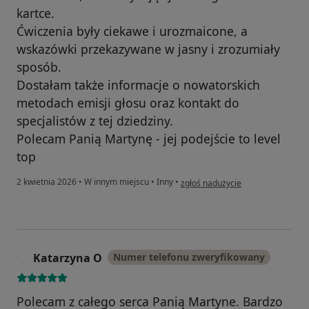
kartce.
Ćwiczenia były ciekawe i urozmaicone, a
wskazówki przekazywane w jasny i zrozumiały
sposób.
Dostałam także informacje o nowatorskich
metodach emisji głosu oraz kontakt do
specjalistów z tej dziedziny.
Polecam Panią Martynę - jej podejście to level
top
w opinii użytkownika Anna W
2 kwietnia 2026
•
W innym miejscu
•
Inny
•
zgłoś nadużycie
Katarzyna O
Numer telefonu zweryfikowany
K
Polecam z całego serca Panią Martyne. Bardzo