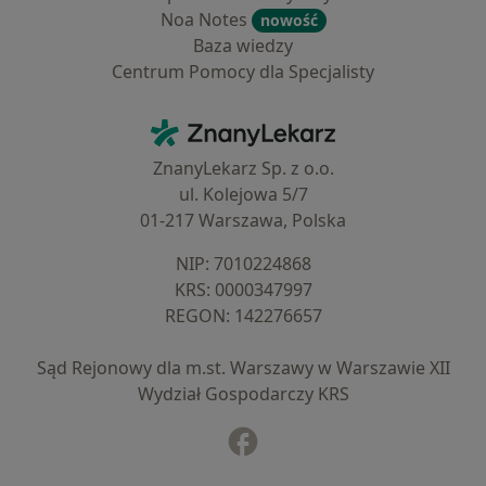
Noa Notes
nowość
Baza wiedzy
Centrum Pomocy dla Specjalisty
Kontakt
ZnanyLekarz - Strona główna
ZnanyLekarz Sp. z o.o.
ul. Kolejowa 5/7
01-217 Warszawa, Polska
NIP: ⁠7010224868
KRS: ⁠0000347997
REGON: ⁠142276657
Sąd Rejonowy dla m.st. Warszawy w Warszawie XII
Wydział Gospodarczy KRS
Facebook
otwiera się w nowej karcie