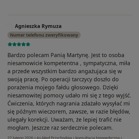
Agnieszka Rymuza
A
Numer telefonu zweryfikowany
Bardzo polecam Panią Martynę. Jest to osoba
niesamowicie kompetentna , sympatyczna, miła
a przede wszystkim bardzo angażująca się w
swoją pracę. Po operacji tarczycy doszło do
porażenia mojego fałdu głosowego. Dzięki
niesamowitej pomocy udało mi się z tego wyjść.
Ćwiczenia, których nagrania zdażało wysyłać mi
się późnym wieczorem, zawsze, w razie błędów,
ulegały korekcji. Uważam, że lepiej trafić nie
mogłam. Jeszcze raz serdecznie polecam.
22 lutego 2026
•
As-Med Przychodnia
•
konsultacja logopedyczna
•