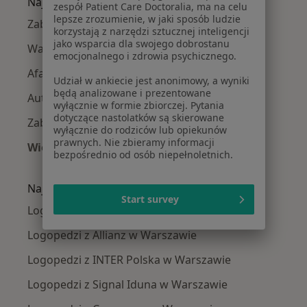
Najczęście leczone choroby
zespół Patient Care Doctoralia, ma na celu
lepsze zrozumienie, w jaki sposób ludzie
Zaburzenia mowy w Warszawie
korzystają z narzędzi sztucznej inteligencji
jako wsparcia dla swojego dobrostanu
Wady wymowy w Warszawie
emocjonalnego i zdrowia psychicznego.
Afazja w Warszawie
Udział w ankiecie jest anonimowy, a wyniki
będą analizowane i prezentowane
Autyzm w Warszawie
wyłącznie w formie zbiorczej. Pytania
dotyczące nastolatków są skierowane
Zaburzenia połykania w Warszawie
wyłącznie do rodziców lub opiekunów
prawnych. Nie zbieramy informacji
Więcej (15)
bezpośrednio od osób niepełnoletnich.
Więcej w kategorii: Najczęście leczone chorob
Najpopularniejsze ubezpieczenia
Start survey
Logopedzi z Medicover w Warszawie
Logopedzi z Allianz w Warszawie
Logopedzi z INTER Polska w Warszawie
Logopedzi z Signal Iduna w Warszawie