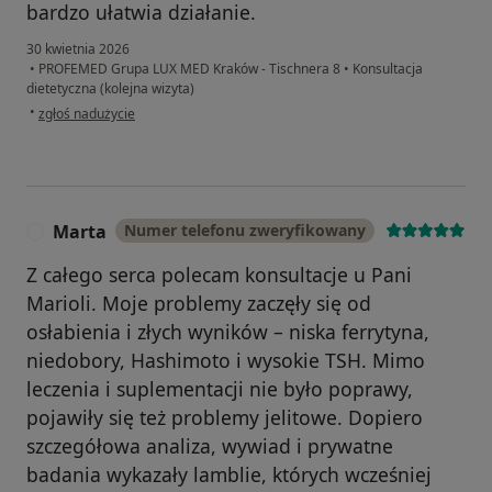
bardzo ułatwia działanie.
30 kwietnia 2026
•
PROFEMED Grupa LUX MED Kraków - Tischnera 8
•
Konsultacja
dietetyczna (kolejna wizyta)
w opinii użytkownika Krzysiek
•
zgłoś nadużycie
Marta
Numer telefonu zweryfikowany
M
Z całego serca polecam konsultacje u Pani
Marioli. Moje problemy zaczęły się od
osłabienia i złych wyników – niska ferrytyna,
niedobory, Hashimoto i wysokie TSH. Mimo
leczenia i suplementacji nie było poprawy,
pojawiły się też problemy jelitowe. Dopiero
szczegółowa analiza, wywiad i prywatne
badania wykazały lamblie, których wcześniej