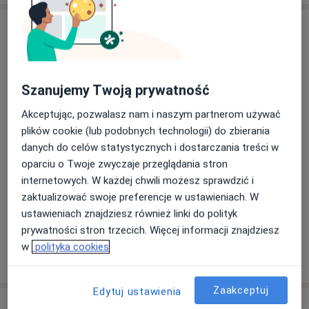
Usługi i ceny
Konsultacja dietetyczna (pierwsza
wizyta)
Umów wizytę
Od 259 zł
Szczegóły
Szanujemy Twoją prywatność
Akceptując, pozwalasz nam i naszym partnerom używać
Konsultacja dietetyczna (kolejna
plików cookie (lub podobnych technologii) do zbierania
wizyta)
Umów wizytę
Od 259 zł
Szczegóły
danych do celów statystycznych i dostarczania treści w
oparciu o Twoje zwyczaje przeglądania stron
internetowych. W każdej chwili możesz sprawdzić i
Konsultacja dietetyczna dzieci (kolejna wizyta)
zaktualizować swoje preferencje w ustawieniach. W
Od 161 zł
Szczegóły
ustawieniach znajdziesz również linki do polityk
prywatności stron trzecich. Więcej informacji znajdziesz
w
polityka cookies
W jaki sposób ustalane są ceny?
Zaakceptuj
Edytuj ustawienia
Adresy (2)