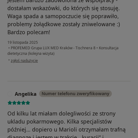
Jestem bardzo zadowolona ze współpracy -
dostałam wskazówki, do których się stosuję.
Waga spada a samopoczucie się poprawiło,
problemy żołądkowe zostały zniwelowane :)
Bardzo polecam!
19 listopada 2025
•
PROFEMED Grupa LUX MED Kraków - Tischnera 8
•
Konsultacja
dietetyczna (kolejna wizyta)
w opinii użytkownika Monika
•
zgłoś nadużycie
Angelika
Numer telefonu zweryfikowany
A
Od kilku lat miałam dolegliwości ze strony
ukladu pokarmowego. Kilka specjalistów
później… dopiero u Marioli otrzymałam trafną
diagnozę i jestem w trakcie ‚„kuracji” i