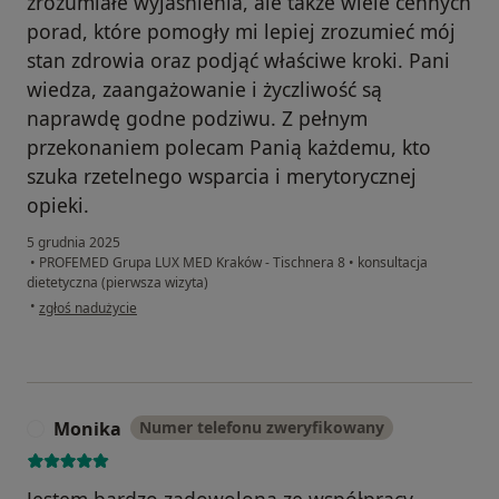
zrozumiałe wyjaśnienia, ale także wiele cennych
porad, które pomogły mi lepiej zrozumieć mój
stan zdrowia oraz podjąć właściwe kroki. Pani
wiedza, zaangażowanie i życzliwość są
naprawdę godne podziwu. Z pełnym
przekonaniem polecam Panią każdemu, kto
szuka rzetelnego wsparcia i merytorycznej
opieki.
5 grudnia 2025
•
PROFEMED Grupa LUX MED Kraków - Tischnera 8
•
konsultacja
dietetyczna (pierwsza wizyta)
w opinii użytkownika PAULINA
•
zgłoś nadużycie
Monika
Numer telefonu zweryfikowany
M