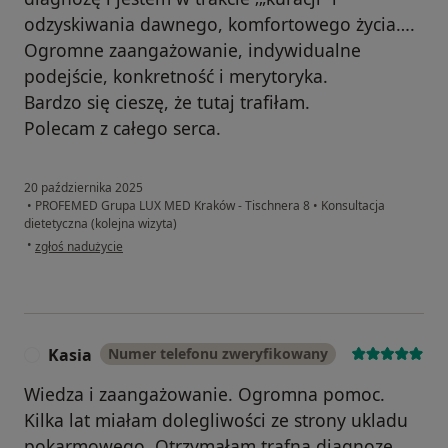
odzyskiwania dawnego, komfortowego życia….
Ogromne zaangażowanie, indywidualne
podejście, konkretność i merytoryka.
Bardzo się cieszę, że tutaj trafiłam.
Polecam z całego serca.
20 października 2025
•
PROFEMED Grupa LUX MED Kraków - Tischnera 8
•
Konsultacja
dietetyczna (kolejna wizyta)
w opinii użytkownika Angelika
•
zgłoś nadużycie
Kasia
Numer telefonu zweryfikowany
K
Wiedza i zaangażowanie. Ogromna pomoc.
Kilka lat miałam dolegliwości ze strony ukladu
pokarmowego. Otrzymałam trafną diagnozę.