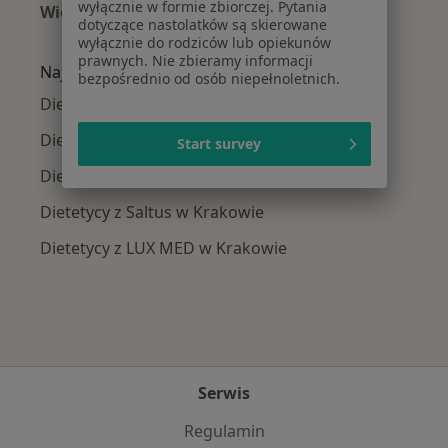
wyłącznie w formie zbiorczej. Pytania
Więcej (15)
dotyczące nastolatków są skierowane
Więcej w kategorii: Najczęście leczone chorob
wyłącznie do rodziców lub opiekunów
prawnych. Nie zbieramy informacji
Najpopularniejsze ubezpieczenia
bezpośrednio od osób niepełnoletnich.
Dietetycy z Allianz w Krakowie
Dietetycy z Signal Iduna w Krakowie
Start survey
Dietetycy z TU Zdrowie w Krakowie
Dietetycy z Saltus w Krakowie
Dietetycy z LUX MED w Krakowie
Serwis
Regulamin