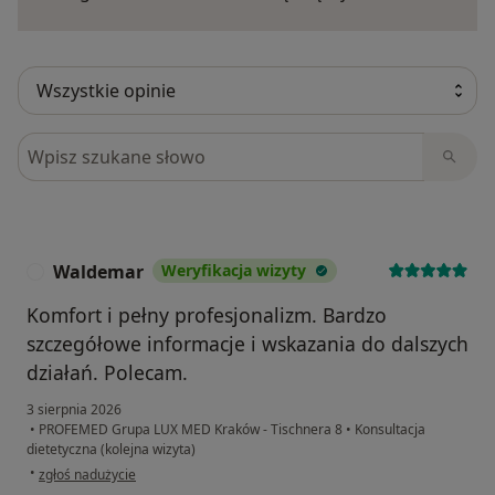
Szukaj w opiniach
Waldemar
Weryfikacja wizyty
W
Komfort i pełny profesjonalizm. Bardzo
szczegółowe informacje i wskazania do dalszych
działań. Polecam.
3 sierpnia 2026
•
PROFEMED Grupa LUX MED Kraków - Tischnera 8
•
Konsultacja
dietetyczna (kolejna wizyta)
w opinii użytkownika Waldemar
•
zgłoś nadużycie