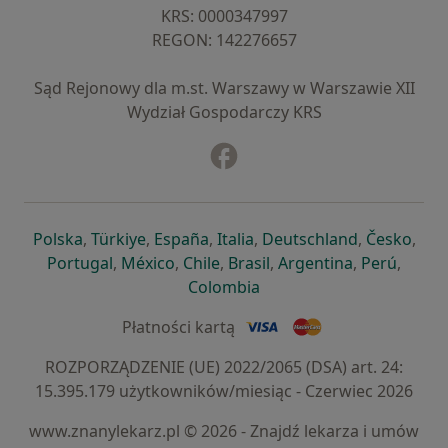
KRS: ⁠0000347997
REGON: ⁠142276657
Sąd Rejonowy dla m.st. Warszawy w Warszawie XII
Wydział Gospodarczy KRS
Facebook
otwiera się w nowej karcie
otwiera się w nowej karcie
otwiera się w nowej karcie
otwiera się w nowej karcie
otwiera się w nowej karci
otwiera się
otwi
Polska
,
Türkiye
,
España
,
Italia
,
Deutschland
,
Česko
,
otwiera się w nowej karcie
otwiera się w nowej karcie
otwiera się w nowej karcie
otwiera się w nowej kar
otwiera się 
otwier
Portugal
,
México
,
Chile
,
Brasil
,
Argentina
,
Perú
,
otwiera się w nowej karc
Colombia
Płatności kartą
ROZPORZĄDZENIE (UE) 2022/2065 (DSA) art. 24:
15.395.179 użytkowników/miesiąc - Czerwiec 2026
www.znanylekarz.pl © 2026 - Znajdź lekarza i umów