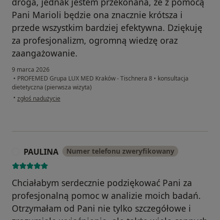
droga, jednak jestem przekonana, że z pomocą
Pani Marioli będzie ona znacznie krótsza i
przede wszystkim bardziej efektywna. Dziękuję
za profesjonalizm, ogromną wiedzę oraz
zaangażowanie.
9 marca 2026
•
PROFEMED Grupa LUX MED Kraków - Tischnera 8
•
konsultacja
dietetyczna (pierwsza wizyta)
w opinii użytkownika Iryna
•
zgłoś nadużycie
PAULINA
Numer telefonu zweryfikowany
P
Chciałabym serdecznie podziękować Pani za
profesjonalną pomoc w analizie moich badań.
Otrzymałam od Pani nie tylko szczegółowe i