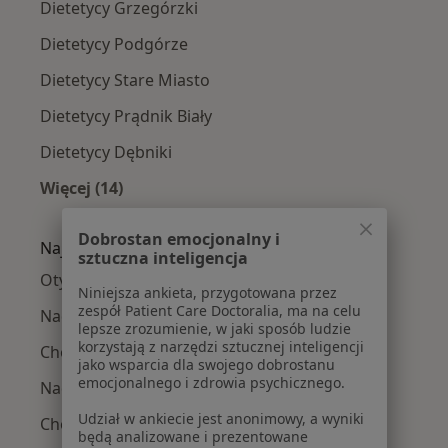
Dietetycy Grzegórzki
Dietetycy Podgórze
Dietetycy Stare Miasto
Dietetycy Prądnik Biały
Dietetycy Dębniki
Więcej (14)
Więcej w kategorii: Dietetycy w pobliżu
Dobrostan emocjonalny i
Najczęście leczone choroby
sztuczna inteligencja
Otyłość w Krakowie
Niniejsza ankieta, przygotowana przez
zespół Patient Care Doctoralia, ma na celu
Nadwaga w Krakowie
lepsze zrozumienie, w jaki sposób ludzie
korzystają z narzędzi sztucznej inteligencji
Choroba Hashimoto w Krakowie
jako wsparcia dla swojego dobrostanu
emocjonalnego i zdrowia psychicznego.
Nadciśnienie tętnicze w Krakowie
Udział w ankiecie jest anonimowy, a wyniki
Choroby dietozależne w Krakowie
będą analizowane i prezentowane