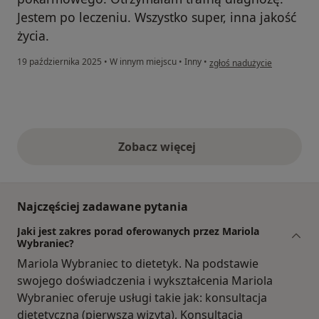
Jestem po leczeniu. Wszystko super, inna jakość
życia.
w opinii użytkownika Kasia
19 października 2025
•
W innym miejscu
•
Inny
•
zgłoś nadużycie
Zobacz więcej
opinie powyżej
Najczęściej zadawane pytania
Jaki jest zakres porad oferowanych przez Mariola
Wybraniec?
Mariola Wybraniec to dietetyk. Na podstawie
swojego doświadczenia i wykształcenia Mariola
Wybraniec oferuje usługi takie jak: konsultacja
dietetyczna (pierwsza wizyta), Konsultacja