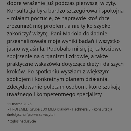
dobre wrażenie już podczas pierwszej wizyty.
Konsultacja była bardzo szczegółowa i spokojna
– miałam poczucie, że naprawdę ktoś chce
zrozumieć mój problem, a nie tylko szybko
zakończyć wizytę. Pani Mariola dokładnie
przeanalizowała moje wyniki badań i wszystko
jasno wyjaśniła. Podobało mi się jej całościowe
spojrzenie na organizm i zdrowie, a także
praktyczne wskazówki dotyczące diety i dalszych
kroków. Po spotkaniu wyszłam z większym
spokojem i konkretnym planem działania.
Zdecydowanie polecam osobom, które szukają
uważnego i kompetentnego specjalisty.
11 marca 2026
•
PROFEMED Grupa LUX MED Kraków - Tischnera 8
•
konsultacja
dietetyczna (pierwsza wizyta)
w opinii użytkownika VC
•
zgłoś nadużycie