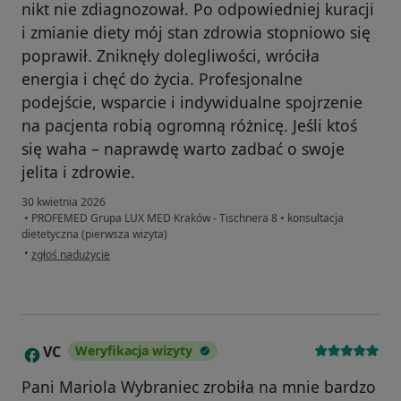
nikt nie zdiagnozował. Po odpowiedniej kuracji
i zmianie diety mój stan zdrowia stopniowo się
poprawił. Zniknęły dolegliwości, wróciła
energia i chęć do życia. Profesjonalne
podejście, wsparcie i indywidualne spojrzenie
na pacjenta robią ogromną różnicę. Jeśli ktoś
się waha – naprawdę warto zadbać o swoje
jelita i zdrowie.
30 kwietnia 2026
•
PROFEMED Grupa LUX MED Kraków - Tischnera 8
•
konsultacja
dietetyczna (pierwsza wizyta)
w opinii użytkownika Marta
•
zgłoś nadużycie
VC
Weryfikacja wizyty
V
Pani Mariola Wybraniec zrobiła na mnie bardzo