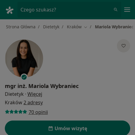
Me
Czego szukasz?
Strona Główna
Dietetyk
Kraków
Mariola Wybraniec
Zmień miasto
mgr inż.
Mariola Wybraniec
O specjalizacjach
Dietetyk
·
Więcej
Kraków
2 adresy
70 opinii
Umów wizytę