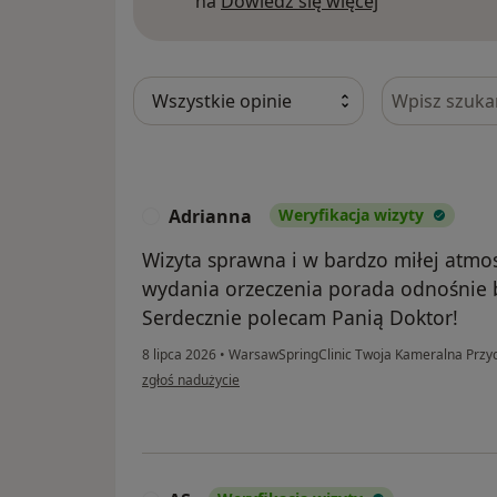
na
Dowiedz się więcej
Szukaj w opi
Adrianna
Weryfikacja wizyty
A
Wizyta sprawna i w bardzo miłej atmo
wydania orzeczenia porada odnośnie b
Serdecznie polecam Panią Doktor!
8 lipca 2026
•
WarsawSpringClinic Twoja Kameralna Przy
w opinii użytkownika Adrianna
zgłoś nadużycie