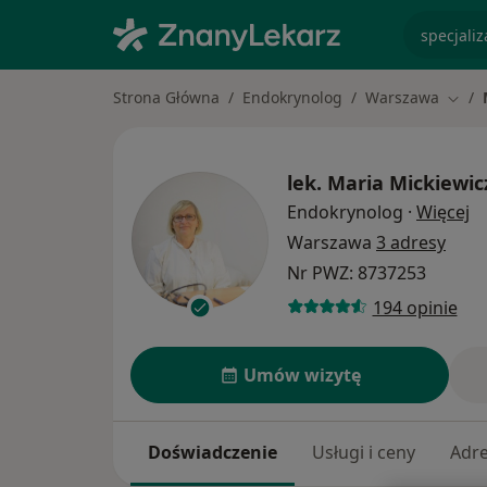
specjaliz
Strona Główna
Endokrynolog
Warszawa
Zmień
lek.
Maria Mickiewi
O 
Endokrynolog
·
Więcej
Warszawa
3 adresy
Nr PWZ: 8737253
194 opinie
Umów wizytę
Doświadczenie
Usługi i ceny
Adr