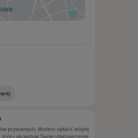
 mapę
wiera się w nowej karcie
ęcej
adresie
h
ntów prywatnych. Możesz opłacić wizytę
ę, który akceptuje Twoje ubezpieczenie.