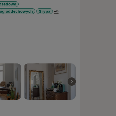
Basedowa
a11y_sr_more_diseases
dróg oddechowych
Grypa
+9