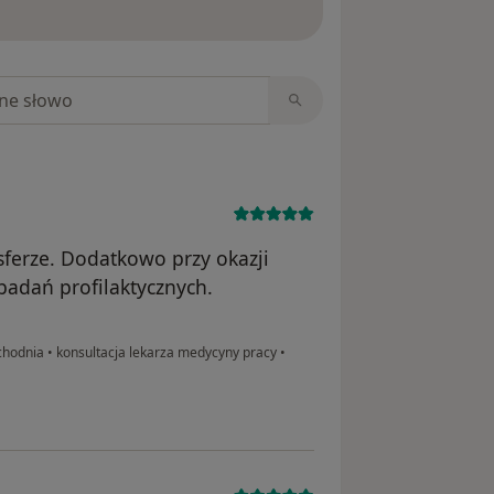
niach
sferze. Dodatkowo przy okazji
adań profilaktycznych.
chodnia
•
konsultacja lekarza medycyny pracy
•