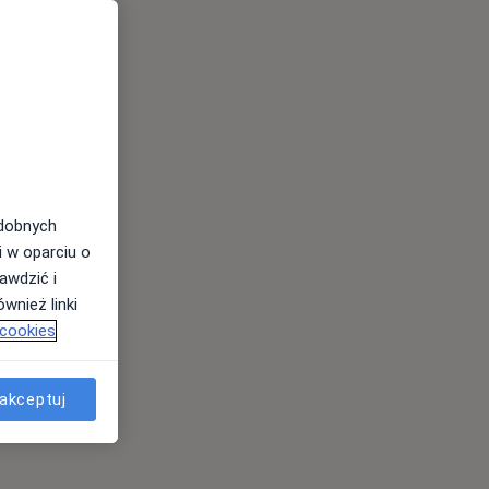
odobnych
i w oparciu o
awdzić i
wnież linki
 cookies
akceptuj