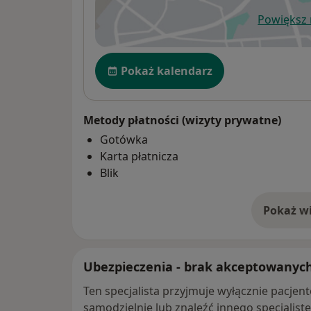
Powiększ
ot
Dostępność
Pokaż kalendarz
Metody płatności (wizyty prywatne)
Gotówka
Karta płatnicza
Blik
Pokaż wi
o 
Ubezpieczenia - brak akceptowanyc
Ten specjalista przyjmuje wyłącznie pacje
samodzielnie lub znaleźć innego specjalist