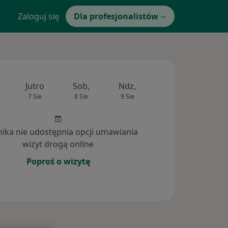
Zaloguj się
Dla profesjonalistów
Jutro
Sob,
Ndz,
Pon,
Wt,
7 Sie
8 Sie
9 Sie
10 Sie
11 Si
inika nie udostępnia opcji umawiania
wizyt drogą online
Poproś o wizytę
tania (1)