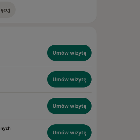
ęcej
doświadczeniu
Umów wizytę
Umów wizytę
Umów wizytę
znych
Umów wizytę