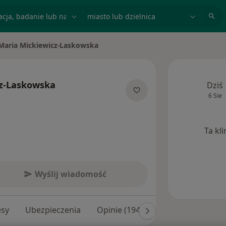
acja, badanie lub nazwisko
miasto lub dzielnica
Maria Mickiewicz-Laskowska
 miasto
cz-Laskowska
Dziś
6 Sie
specjalizacjach
Ta kl
Wyślij wiadomość
esy
Ubezpieczenia
Opinie (194)
Odpowiedzi na py