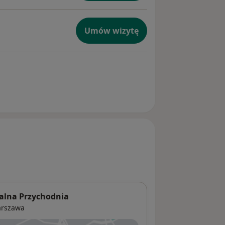
Umów wizytę
alna Przychodnia
rszawa