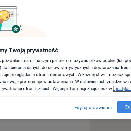
zną. Jestem lekarzem z powołania.
my Twoją prywatność
 choroby wewnętrzne
- moje
jentów anglojęzycznych.
, pozwalasz nam i naszym partnerom używać plików cookie (lub p
e z pracy w Wielkiej Brytanii.
) do zbierania danych do celów statystycznych i dostarczania treśc
ę orzeczenia
zaje przeglądania stron internetowych. W każdej chwili możesz spr
 Placówce przeprowadzamy także testy
wać swoje preferencje w ustawieniach. W ustawieniach znajdziesz ró
hnika). W swojej
prywatności stron trzecich. Więcej informacji znajdziesz w
polityka
cjenta kompleksowo - nie przeoczyć
 dla Niego niezauważalne.
 również w poważniejszym wieku.
Za
Edytuj ustawienia