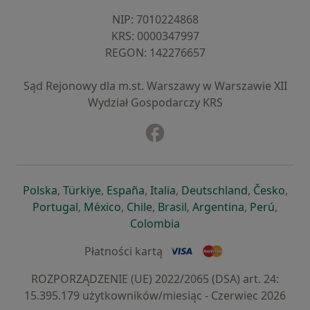
NIP: ⁠7010224868
KRS: ⁠0000347997
REGON: ⁠142276657
Sąd Rejonowy dla m.st. Warszawy w Warszawie XII
Wydział Gospodarczy KRS
Facebook
otwiera się w nowej karcie
otwiera się w nowej karcie
otwiera się w nowej karcie
otwiera się w nowej karcie
otwiera się w nowej karci
otwiera się
otwi
Polska
,
Türkiye
,
España
,
Italia
,
Deutschland
,
Česko
,
otwiera się w nowej karcie
otwiera się w nowej karcie
otwiera się w nowej karcie
otwiera się w nowej kar
otwiera się 
otwier
Portugal
,
México
,
Chile
,
Brasil
,
Argentina
,
Perú
,
otwiera się w nowej karc
Colombia
Płatności kartą
ROZPORZĄDZENIE (UE) 2022/2065 (DSA) art. 24:
15.395.179 użytkowników/miesiąc - Czerwiec 2026