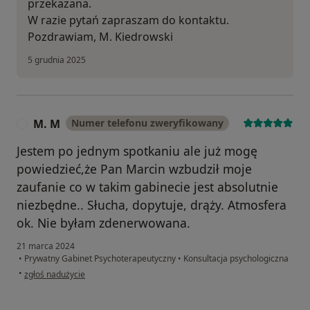
przekazana.
W razie pytań zapraszam do kontaktu.
Pozdrawiam, M. Kiedrowski
5 grudnia 2025
M. M
Numer telefonu zweryfikowany
M
Jestem po jednym spotkaniu ale już mogę
powiedzieć,że Pan Marcin wzbudził moje
zaufanie co w takim gabinecie jest absolutnie
niezbędne.. Słucha, dopytuje, drąży. Atmosfera
ok. Nie byłam zdenerwowana.
21 marca 2024
•
Prywatny Gabinet Psychoterapeutyczny
•
Konsultacja psychologiczna
w opinii użytkownika M. M
•
zgłoś nadużycie