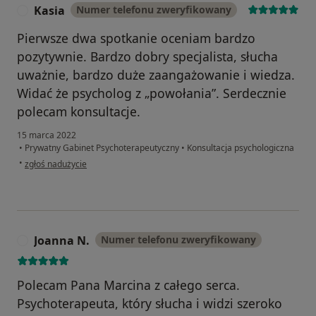
Kasia
Numer telefonu zweryfikowany
K
Pierwsze dwa spotkanie oceniam bardzo
pozytywnie. Bardzo dobry specjalista, słucha
uważnie, bardzo duże zaangażowanie i wiedza.
Widać że psycholog z „powołania”. Serdecznie
polecam konsultacje.
15 marca 2022
•
Prywatny Gabinet Psychoterapeutyczny
•
Konsultacja psychologiczna
w opinii użytkownika Kasia
•
zgłoś nadużycie
Joanna N.
Numer telefonu zweryfikowany
J
Polecam Pana Marcina z całego serca.
Psychoterapeuta, który słucha i widzi szeroko