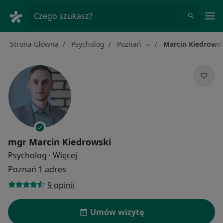
Me
Czego szukasz?
Strona Główna
Psycholog
Poznań
Marcin Kiedrows
Zmień miasto
mgr
Marcin Kiedrowski
O specjalizacjach
Psycholog
·
Więcej
Poznań
1 adres
9 opinii
Umów wizytę