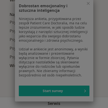
Więcej w kategorii: Najczęście leczone chorob
Dobrostan emocjonalny i
sztuczna inteligencja
Najpopularniejsze ubezpieczenia
Niniejsza ankieta, przygotowana przez
Psycholodzy z Allianz w Poznaniu
zespół Patient Care Doctoralia, ma na celu
lepsze zrozumienie, w jaki sposób ludzie
Psycholodzy z PZU Zdrowie w Poznaniu
korzystają z narzędzi sztucznej inteligencji
jako wsparcia dla swojego dobrostanu
Psycholodzy z Enel-med w Poznaniu
emocjonalnego i zdrowia psychicznego.
Psycholodzy z NFZ w Poznaniu
Udział w ankiecie jest anonimowy, a wyniki
będą analizowane i prezentowane
Psycholodzy z TELEMEDI w Poznaniu
wyłącznie w formie zbiorczej. Pytania
dotyczące nastolatków są skierowane
Więcej (9)
wyłącznie do rodziców lub opiekunów
prawnych. Nie zbieramy informacji
Więcej w kategorii: Najpopularniejsze ubezpie
bezpośrednio od osób niepełnoletnich.
Start survey
Serwis