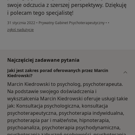
swoje odczucia z szerszej perspektywy. Dziękuję
i polecam tego specjalistę!
31 stycznia 2022
•
Prywatny Gabinet Psychoterapeutyczny
•
•
w opinii użytkownika Wojciech
zgłoś nadużycie
Najczęściej zadawane pytania
Jaki jest zakres porad oferowanych przez Marcin
Kiedrowski?
Marcin Kiedrowski to psycholog, psychoterapeuta.
Na podstawie swojego doświadczenia i
wykształcenia Marcin Kiedrowski oferuje usługi takie
jak: Konsultacja psychologiczna, konsultacja
psychoterapeutyczna, psychoterapia indywidualna,
psychoterapia par i małżeństw, hipnoterapia,
psychoanaliza, psychoterapia psychodynamiczna,
psychoterapia zaburzeń osobowości, psychoterapia