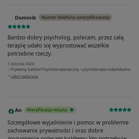
Dominik
Numer telefonu zweryfikowany
D
Bardzo dobry psycholog, polecam, przez całą
terapię udało się wyprostować wszelkie
potrzebne rzeczy.
1 stycznia 2024
•
Prywatny Gabinet Psychoterapeutyczny
•
psychoterapia indywidualna
w opinii użytkownika Dominik
•
zgłoś nadużycie
An
Weryfikacja wizyty
A
Szczegółowe wyjaśnienie i pomoc w problemie
zachowanie prywatności i oraz dobre
zrozumienie polecam każdemu kto potrzebuje