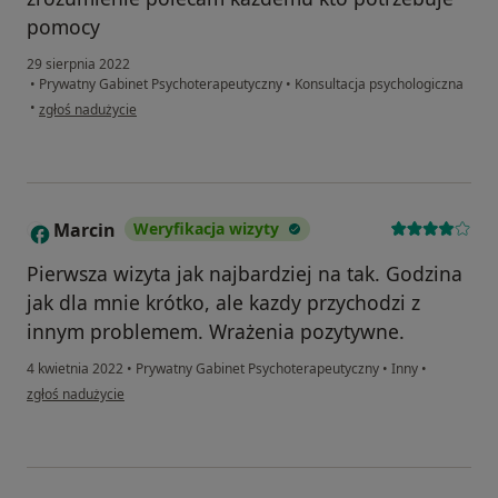
pomocy
29 sierpnia 2022
•
Prywatny Gabinet Psychoterapeutyczny
•
Konsultacja psychologiczna
w opinii użytkownika An
•
zgłoś nadużycie
Marcin
Weryfikacja wizyty
M
Pierwsza wizyta jak najbardziej na tak. Godzina
jak dla mnie krótko, ale kazdy przychodzi z
innym problemem. Wrażenia pozytywne.
4 kwietnia 2022
•
Prywatny Gabinet Psychoterapeutyczny
•
Inny
•
w opinii użytkownika Marcin
zgłoś nadużycie