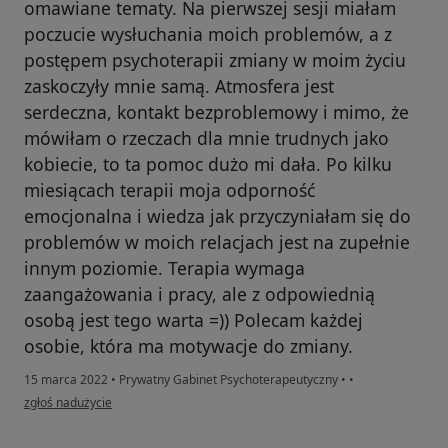
omawiane tematy. Na pierwszej sesji miałam
poczucie wysłuchania moich problemów, a z
postępem psychoterapii zmiany w moim życiu
zaskoczyły mnie samą. Atmosfera jest
serdeczna, kontakt bezproblemowy i mimo, że
mówiłam o rzeczach dla mnie trudnych jako
kobiecie, to ta pomoc dużo mi dała. Po kilku
miesiącach terapii moja odporność
emocjonalna i wiedza jak przyczyniałam się do
problemów w moich relacjach jest na zupełnie
innym poziomie. Terapia wymaga
zaangażowania i pracy, ale z odpowiednią
osobą jest tego warta =)) Polecam każdej
osobie, która ma motywacje do zmiany.
15 marca 2022
•
Prywatny Gabinet Psychoterapeutyczny
•
•
w opinii użytkownika Joanna N.
zgłoś nadużycie