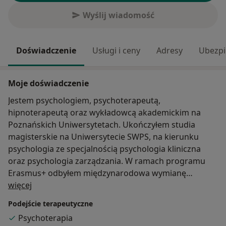
Wyślij wiadomość
Doświadczenie
Usługi i ceny
Adresy
Ubezpi
Moje doświadczenie
Jestem psychologiem, psychoterapeutą,
hipnoterapeutą oraz wykładowcą akademickim na
Poznańskich Uniwersytetach. Ukończyłem studia
magisterskie na Uniwersytecie SWPS, na kierunku
psychologia ze specjalnością psychologia kliniczna
oraz psychologia zarządzania. W ramach programu
Erasmus+ odbyłem międzynarodowa wymianę
O mnie
studencka na Uniwersytecie KU Leuven w Belgii.
więcej
Obecnie jestem w trakcie certyfikacji
Podejście terapeutyczne
psychoterapeutycznej w podejściu
Psychoterapia
psychodynamicznym w Krakowskim Centrum