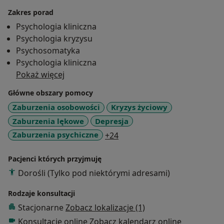
Psychodynamicznym. Ukończyłem również szereg
Zakres porad
szkoleń z zakresu psychoterapii i pomocy
Psychologia kliniczna
psychologicznej, m.in. Profesjonalną Szkołę
Psychologia kryzysu
Hipnoterapii oraz:
Psychosomatyka
Psychologia kliniczna
- Całościowe Studium Psychoterapii Poznawczo-
Pokaż więcej
Behawioralnej w Dolnośląskim Centrum Psychoterapii.
- Studium Pomocy Psychologicznej i Interwencji
Główne obszary pomocy
Kryzysowej w Instytucie Psychologii Zdrowia PTP.
Zaburzenia osobowości
Kryzys życiowy
- Szkolenie z Terapii Skoncentrowanej na
Zaburzenia lękowe
Depresja
Rozwiązaniach na poziomie podstawowy i
a11y_sr_more_diseases
Zaburzenia psychiczne
+24
zaawansowanym w Centrum Podejścia
Skoncentrowanego na Rozwiązaniach w Warszawie.
Pacjenci których przyjmuję
Dorośli (Tylko pod niektórymi adresami)
Pracuję z osobami dorosłymi i parami. Praca
terapeutyczna ukierunkowana jest na osiągnięcie
Rodzaje konsultacji
wspólnie ustalonych celów, poprawę samopoczucia,
Stacjonarne
Zobacz lokalizacje (1)
funkcjonowania oraz jakości życia, a także zwiększenie
Konsultacje online
Zobacz kalendarz online
równowagi i odporności psychicznej. Decyzję o