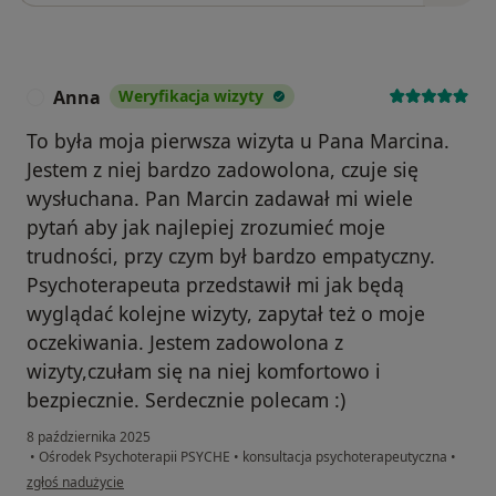
Anna
Weryfikacja wizyty
A
To była moja pierwsza wizyta u Pana Marcina.
Jestem z niej bardzo zadowolona, czuje się
wysłuchana. Pan Marcin zadawał mi wiele
pytań aby jak najlepiej zrozumieć moje
trudności, przy czym był bardzo empatyczny.
Psychoterapeuta przedstawił mi jak będą
wyglądać kolejne wizyty, zapytał też o moje
oczekiwania. Jestem zadowolona z
wizyty,czułam się na niej komfortowo i
bezpiecznie. Serdecznie polecam :)
8 października 2025
•
Ośrodek Psychoterapii PSYCHE
•
konsultacja psychoterapeutyczna
•
w opinii użytkownika Anna
zgłoś nadużycie