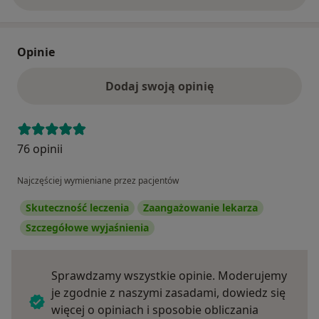
szczególności kolana, stopy, biodra, barku, stawu
skokowego i łokcia, z uwzględnieniem ograniczeń
ruchu, przeciążeń i kompensacji.
Opinie
Doboru skutecznych technik manualnych i pracy
Dodaj swoją opinię
na powięzi (Stecco Fascial Manipulation®) —
ukierunkowanych na redukcję bólu i poprawę
mobilności.
76 opinii
Rehabilitacji pourazowej i pooperacyjnej — po
Najczęściej wymieniane przez pacjentów
urazach sportowych, skręceniach, złamaniach,
rekonstrukcjach więzadeł i zabiegach
Skuteczność leczenia
Zaangażowanie lekarza
ortopedycznych.
Szczegółowe wyjaśnienia
Indywidualnie dobranych ćwiczeń leczniczych —
stabilizacja, mobilizacja, wzmacnianie i
Sprawdzamy wszystkie opinie. Moderujemy
przywracanie prawidłowych wzorców ruchowych.
je zgodnie z naszymi zasadami, dowiedz się
więcej o opiniach i sposobie obliczania