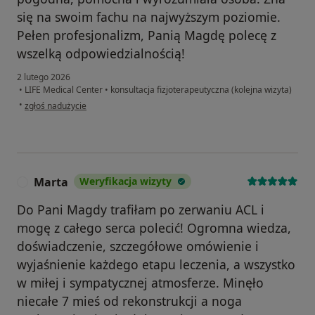
się na swoim fachu na najwyższym poziomie.
Pełen profesjonalizm, Panią Magdę polecę z
wszelką odpowiedzialnością!
2 lutego 2026
•
LIFE Medical Center
•
konsultacja fizjoterapeutyczna (kolejna wizyta)
w opinii użytkownika Paweł
•
zgłoś nadużycie
Marta
Weryfikacja wizyty
M
Do Pani Magdy trafiłam po zerwaniu ACL i
mogę z całego serca polecić! Ogromna wiedza,
doświadczenie, szczegółowe omówienie i
wyjaśnienie każdego etapu leczenia, a wszystko
w miłej i sympatycznej atmosferze. Minęło
niecałe 7 mieś od rekonstrukcji a noga