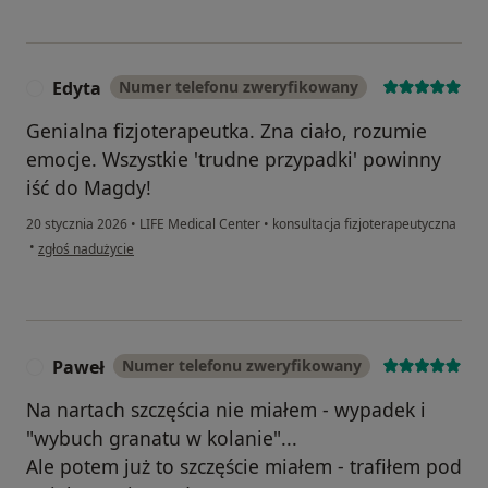
Edyta
Numer telefonu zweryfikowany
E
Genialna fizjoterapeutka. Zna ciało, rozumie
emocje. Wszystkie 'trudne przypadki' powinny
iść do Magdy!
20 stycznia 2026
•
LIFE Medical Center
•
konsultacja fizjoterapeutyczna
w opinii użytkownika Edyta
•
zgłoś nadużycie
Paweł
Numer telefonu zweryfikowany
P
Na nartach szczęścia nie miałem - wypadek i
"wybuch granatu w kolanie"...
Ale potem już to szczęście miałem - trafiłem pod