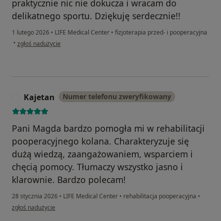
praktycznie nic nie dokucza i wracam do
delikatnego sportu. Dziękuję serdecznie!!
1 lutego 2026
•
LIFE Medical Center
•
fizjoterapia przed- i pooperacyjna
w opinii użytkownika Marta
•
zgłoś nadużycie
Kajetan
Numer telefonu zweryfikowany
K
Pani Magda bardzo pomogła mi w rehabilitacji
pooperacyjnego kolana. Charakteryzuje się
dużą wiedzą, zaangażowaniem, wsparciem i
chęcią pomocy. Tłumaczy wszystko jasno i
klarownie. Bardzo polecam!
28 stycznia 2026
•
LIFE Medical Center
•
rehabilitacja pooperacyjna
•
w opinii użytkownika Kajetan
zgłoś nadużycie