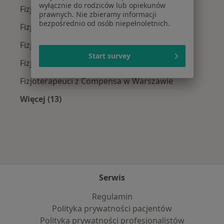
wyłącznie do rodziców lub opiekunów
Fizjoterapeuci z Medicover w Warszawie
prawnych. Nie zbieramy informacji
bezpośrednio od osób niepełnoletnich.
Fizjoterapeuci z Allianz w Warszawie
Fizjoterapeuci z INTER Polska w Warszawie
Start survey
Fizjoterapeuci z Signal Iduna w Warszawie
Fizjoterapeuci z Compensa w Warszawie
Więcej (13)
Więcej w kategorii: Najpopularniejsze ubezpi
Serwis
Regulamin
Polityka prywatności pacjentów
Polityka prywatności profesjonalistów