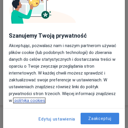
Grzybowska 43a U10, 00-855 Warszawa
uczestniczę w szkoleniach specjalizacyjnych,
Mgr Magda Stawińska prowadzi swój gabinet
kadawerowych oraz konferencjach ortopedycznych.
fizjoterapii w LIFE Medical Center.
LIFE Medical Center to miejsce, w którym łączymy
Szanujemy Twoją prywatność
wiedzę i doświadczenie specjalistów z wielu
dziedzin medycyny, tworząc kompleksowy,
Dowiedz się więcej
Akceptując, pozwalasz nam i naszym partnerom używać
interdyscyplinarny model opieki zdrowotnej.
plików cookie (lub podobnych technologii) do zbierania
30/11/2025
Wierzymy, że zdrowie to harmonia ciała i umysłu –
danych do celów statystycznych i dostarczania treści w
dlatego nasi lekarze współpracują ze sobą, aby
oparciu o Twoje zwyczaje przeglądania stron
zapewnić pacjentom pełną i skuteczną opiekę na
internetowych. W każdej chwili możesz sprawdzić i
każdym etapie diagnostyki i leczenia.
zaktualizować swoje preferencje w ustawieniach. W
ustawieniach znajdziesz również linki do polityk
Oferujemy szeroki zakres konsultacji
prywatności stron trzecich. Więcej informacji znajdziesz
specjalistycznych, w tym z zakresu: ortopedii,
w
polityka cookies
kardiologii, ginekologii i położnictwa, urologii i
andrologii, internisty, endokrynologii,
Usługi i ceny
Zaakceptuj
Edytuj ustawienia
hematologii, laryngologii, pulmonologii, flebologii
Konsultacja fizjoterapeutyczna
i chirurgii naczyniowej, neurochirurgii,