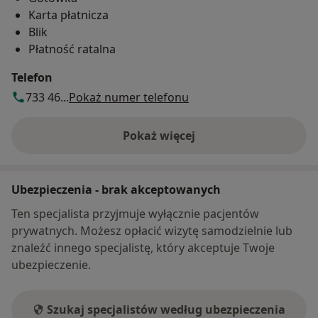
Łączy terapię manualną, pracę na powięzi,
Karta płatnicza
ćwiczenia lecznicze i fizjoterapię funkcjonalną —
Blik
kompleksowe podejście przywracające
Płatność ratalna
równowagę i sprawność.
Telefon
Indywidualny plan terapii — dopasowany do
733 46...
Pokaż numer telefonu
wieku, stylu życia i potrzeb pacjenta.
Pokaż więcej
o adresie
Współpraca z ortopedami, diagnostyką obrazową
i lekarzami LIFE Medical Center — pełna opieka w
jednym miejscu.
Ubezpieczenia - brak akceptowanych
Ten specjalista przyjmuje wyłącznie pacjentów
CZEGO MOŻESZ OCZEKIWAĆ PODCZAS WIZYTY
prywatnych. Możesz opłacić wizytę samodzielnie lub
znaleźć innego specjalistę, który akceptuje Twoje
Dokładnej oceny funkcjonalnej — analiza
ubezpieczenie.
postawy, wzorców ruchowych, zakresu ruchu,
bólu oraz historii urazów stawów i kręgosłupa.
Szukaj specjalistów według ubezpieczenia
Specjalistycznej diagnostyki i terapii stawów — w