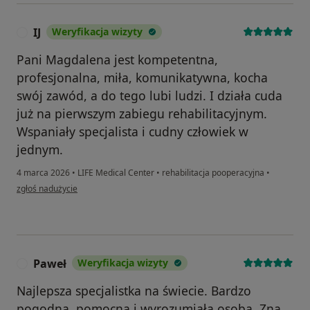
IJ
Weryfikacja wizyty
I
Pani Magdalena jest kompetentna,
profesjonalna, miła, komunikatywna, kocha
swój zawód, a do tego lubi ludzi. I działa cuda
już na pierwszym zabiegu rehabilitacyjnym.
Wspaniały specjalista i cudny człowiek w
jednym.
4 marca 2026
•
LIFE Medical Center
•
rehabilitacja pooperacyjna
•
w opinii użytkownika IJ
zgłoś nadużycie
Paweł
Weryfikacja wizyty
P
Najlepsza specjalistka na świecie. Bardzo
pogodna, pomocna i wyrozumiała osoba. Zna