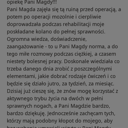
opiekę Pani Magdy!!!
Pani Magda zajęła się tą ruiną przed operacją, a
potem po operacji mozolnie i cierpliwie
doprowadzała podczas rehabilitacji moje
poskładane kolano do pełnej sprawności.
Ogromna wiedza, doświadczenie,
zaangażowanie - to u Pani Magdy norma, a do
tego miłe rozmowy podczas ciężkiej, a czasem
niestety bolesnej pracy. Doskonale wiedziała co
trzeba danego dnia zrobić z poszczególnymi
elementami, jakie dobrać rodzaje ćwiczeń i co
będzie się działo jutro, za tydzień, za miesiąc.
Dzisiaj już cieszę się, że znów mogę korzystać z
aktywnego trybu życia na dwóch w pełni
sprawnych nogach, a Pani Magdzie bardzo,
bardzo dziękuję. Jednocześnie zachęcam tych,
którzy mają podobny kłopot do mojego, aby
bez wahania umawiali wizytę u Pani Magdy.