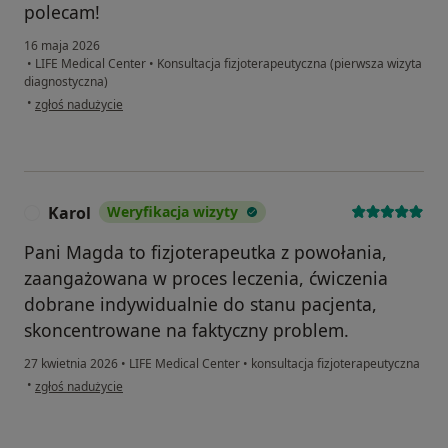
polecam!
16 maja 2026
•
LIFE Medical Center
•
Konsultacja fizjoterapeutyczna (pierwsza wizyta
diagnostyczna)
w opinii użytkownika Agnieszka
•
zgłoś nadużycie
Karol
Weryfikacja wizyty
K
Pani Magda to fizjoterapeutka z powołania,
zaangażowana w proces leczenia, ćwiczenia
dobrane indywidualnie do stanu pacjenta,
skoncentrowane na faktyczny problem.
27 kwietnia 2026
•
LIFE Medical Center
•
konsultacja fizjoterapeutyczna
w opinii użytkownika Karol
•
zgłoś nadużycie