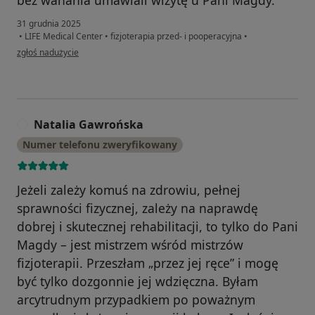
31 grudnia 2025
•
LIFE Medical Center
•
fizjoterapia przed- i pooperacyjna
•
w opinii użytkownika Paweł
zgłoś nadużycie
Natalia Gawrońska
N
Numer telefonu zweryfikowany
Jeżeli zależy komuś na zdrowiu, pełnej
sprawności fizycznej, zależy na naprawdę
dobrej i skutecznej rehabilitacji, to tylko do Pani
Magdy – jest mistrzem wśród mistrzów
fizjoterapii. Przeszłam „przez jej ręce” i mogę
być tylko dozgonnie jej wdzięczna. Byłam
arcytrudnym przypadkiem po poważnym