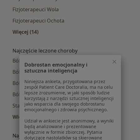
Fizjoterapeuci Wola
Fizjoterapeuci Ochota
Więcej (14)
Więcej w kategorii: Fizjoterapeuci w pobliżu
Najczęście leczone choroby
Bóle kręgosłupa w Warszawie
Dobrostan emocjonalny i
sztuczna inteligencja
Ból kolana w Warszawie
Niniejsza ankieta, przygotowana przez
Ból barku w Warszawie
zespół Patient Care Doctoralia, ma na celu
lepsze zrozumienie, w jaki sposób ludzie
Ból biodra w Warszawie
korzystają z narzędzi sztucznej inteligencji
jako wsparcia dla swojego dobrostanu
Stany pooperacyjne w Warszawie
emocjonalnego i zdrowia psychicznego.
Więcej (15)
Udział w ankiecie jest anonimowy, a wyniki
Więcej w kategorii: Najczęście leczone chorob
będą analizowane i prezentowane
wyłącznie w formie zbiorczej. Pytania
Najpopularniejsze ubezpieczenia
dotyczące nastolatków są skierowane