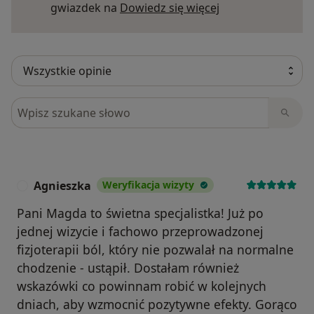
Współpracy z ortopedą i zespołem medycznym
Dowiedz się więce
gwiazdek na
Dowiedz się więcej
LIFE Medical Center — w przypadkach
wymagających diagnostyki obrazowej lub
leczenia specjalistycznego.
Spersonalizowanego planu powrotu do
Szukaj w opiniach
aktywności — stopniowego, bezpiecznego i
dostosowanego do Twoich możliwości oraz stylu
życia.
Agnieszka
Weryfikacja wizyty
A
Pani Magda to świetna specjalistka! Już po
jednej wizycie i fachowo przeprowadzonej
fizjoterapii ból, który nie pozwalał na normalne
chodzenie - ustąpił. Dostałam również
wskazówki co powinnam robić w kolejnych
dniach, aby wzmocnić pozytywne efekty. Gorąco