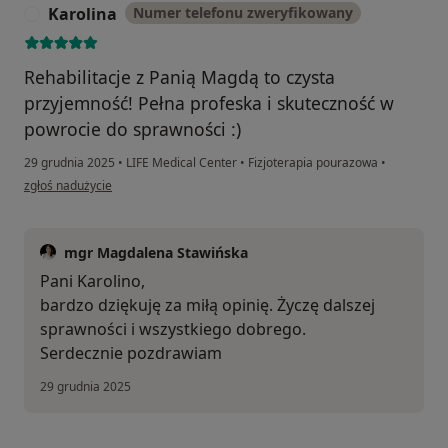
Karolina
Numer telefonu zweryfikowany
K
Rehabilitacje z Panią Magdą to czysta
przyjemność! Pełna profeska i skuteczność w
powrocie do sprawności :)
29 grudnia 2025
•
LIFE Medical Center
•
Fizjoterapia pourazowa
•
w opinii użytkownika Karolina
zgłoś nadużycie
mgr Magdalena Stawińska
Pani Karolino,
bardzo dziękuję za miłą opinię. Życzę dalszej
sprawności i wszystkiego dobrego.
Serdecznie pozdrawiam
29 grudnia 2025