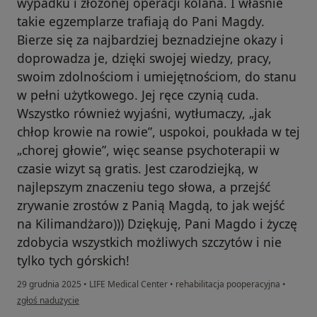
wypadku i złożonej operacji kolana. I właśnie
takie egzemplarze trafiają do Pani Magdy.
Bierze się za najbardziej beznadziejne okazy i
doprowadza je, dzięki swojej wiedzy, pracy,
swoim zdolnościom i umiejętnościom, do stanu
w pełni użytkowego. Jej ręce czynią cuda.
Wszystko również wyjaśni, wytłumaczy, „jak
chłop krowie na rowie”, uspokoi, poukłada w tej
„chorej głowie”, więc seanse psychoterapii w
czasie wizyt są gratis. Jest czarodziejką, w
najlepszym znaczeniu tego słowa, a przejść
zrywanie zrostów z Panią Magdą, to jak wejść
na Kilimandżaro))) Dziękuję, Pani Magdo i życzę
zdobycia wszystkich możliwych szczytów i nie
tylko tych górskich!
29 grudnia 2025
•
LIFE Medical Center
•
rehabilitacja pooperacyjna
•
w opinii użytkownika Natalia Gawrońska
zgłoś nadużycie