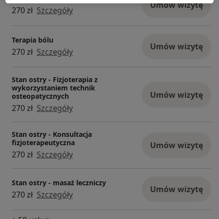
Umów wizytę
270 zł
Szczegóły
diabetologii, nefrologii, neurologii, psychiatrii,
reumatologii, onkologii, medycyny estetycznej i
regeneracyjnej, medycyny podróży, dietetyki
Terapia bólu
klinicznej, fizjoterapii, osteopatii, psychoterapii
Umów wizytę
270 zł
Szczegóły
oraz logopedii/neurologodii. Nasz zespół
wykorzystuje najnowocześniejsze metody
Stan ostry - Fizjoterapia z
diagnostyczne i terapeutyczne, aby wspierać
wykorzystaniem technik
pacjentów w poprawie jakości życia.
Umów wizytę
osteopatycznych
270 zł
Szczegóły
LIFE Medical Center oferuje szeroki zakres
diagnostyki na miejscu, w tym: RTG/Rentgen, USG
Stan ostry - Konsultacja
urologiczne, USG ortopedyczne, USG tkanek
fizjoterapeutyczna
Umów wizytę
miękkich, USG ginekologiczne, USG Doppler
270 zł
Szczegóły
(naczyniowe), Echo serca (echokardiografia),
Holter EKG, Holter RR/ciśnieniowy, EKG,
Stan ostry - masaż leczniczy
spirometrię, ABI-BOSO, badania funkcjonalne,
Umów wizytę
270 zł
Szczegóły
cystoskopię, uroflowmetrię, fiberoskopię,
tympanometrię, a także badania krwi i moczu