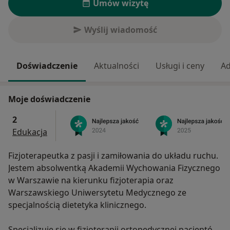
Umów wizytę
Wyślij wiadomość
Doświadczenie
Aktualności
Usługi i ceny
Ad
Moje doświadczenie
2
Edukacja
Fizjoterapeutka z pasji i zamiłowania do układu ruchu.
Jestem absolwentką Akademii Wychowania Fizycznego
w Warszawie na kierunku fizjoterapia oraz
Warszawskiego Uniwersytetu Medycznego ze
specjalnością dietetyka klinicznego.
Specjalizuję się w fizjoterapii ortopedycznej pacjentów