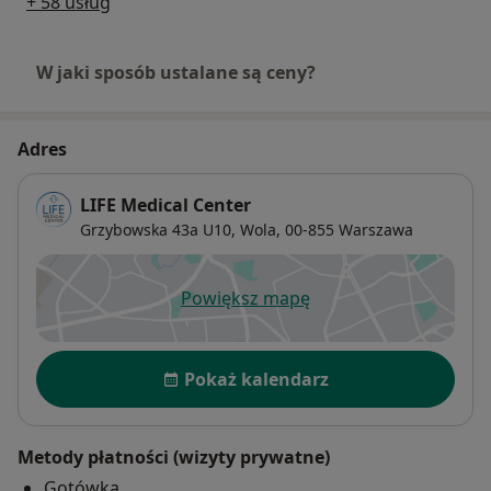
+ 58 usług
oraz analizę składu ciała.
DLACZEGO PACJENCI WYBIERAJĄ MGR
W jaki sposób ustalane są ceny?
MAGDALENĘ STAWIŃSKĄ
Doświadczona fizjoterapeutka prowadząca
Adres
gabinet w LIFE Medical Center — skutecznie
pomaga w bólach kręgosłupa, stawów, urazach i
LIFE Medical Center
przeciążeniach.
Grzybowska 43a U10,
Wola
, 00-855
Warszawa
Jedna z nielicznych terapeutek w Polsce
certyfikowanych w Metodzie Stecco (Fascial
Powiększ mapę
otwiera się w nowej karcie
Manipulation®) — jednej z najskuteczniejszych
terapii powięziowych na świecie.
Dostępność
Pokaż kalendarz
Specjalizuje się w urazach sportowych,
przeciążeniach, rehabilitacji po kontuzjach oraz
przewlekłym bólu układu ruchu.
Metody płatności (wizyty prywatne)
Gotówka