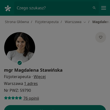
Me
Czego szukasz?
Strona Główna
Fizjoterapeuta
Warszawa
Magdalena
Zmień miasto
mgr
Magdalena Stawińska
O specjalizacjach
Fizjoterapeuta
·
Więcej
Warszawa
1 adres
Nr PWZ: 59790
76 opinii