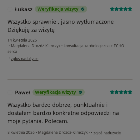
Łukasz
Weryfikacja wizyty
Ł
Wszystko sprawnie , jasno wytłumaczone
Dziękuję za wizytę
14 kwietnia 2026
•
Magdalena Drożdż-Klimczyk
•
konsultacja kardiologiczna + ECHO
serca
w opinii użytkownika Łukasz
•
zgłoś nadużycie
Paweł
Weryfikacja wizyty
P
Wszystko bardzo dobrze, punktualnie i
dostałem bardzo konkretne odpowiedzi na
moje pytania. Polecam.
w opinii użytkownika Paweł
8 kwietnia 2026
•
Magdalena Drożdż-Klimczyk
•
•
zgłoś nadużycie