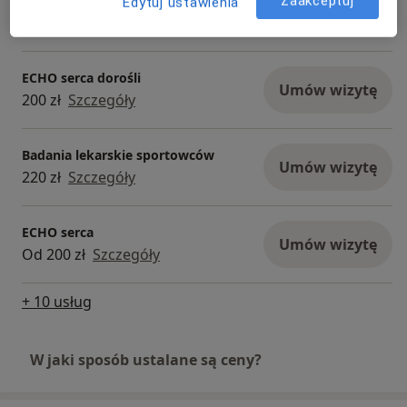
Konsultacja lekarza sportowego
Zaakceptuj
Edytuj ustawienia
Umów wizytę
220 zł
Szczegóły
ECHO serca dorośli
Umów wizytę
200 zł
Szczegóły
Badania lekarskie sportowców
Umów wizytę
220 zł
Szczegóły
ECHO serca
Umów wizytę
Od 200 zł
Szczegóły
+ 10 usług
W jaki sposób ustalane są ceny?