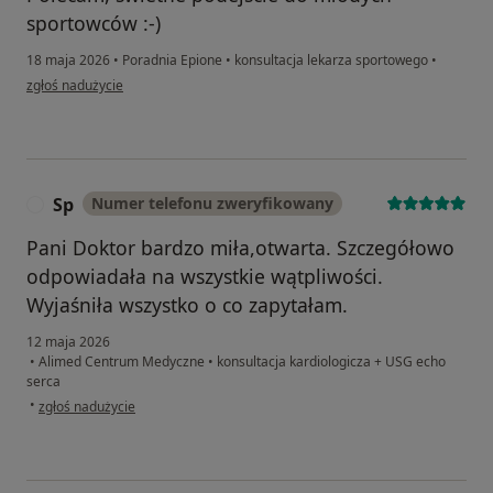
sportowców :-)
18 maja 2026
•
Poradnia Epione
•
konsultacja lekarza sportowego
•
w opinii użytkownika Paweł
zgłoś nadużycie
Sp
Numer telefonu zweryfikowany
S
Pani Doktor bardzo miła,otwarta. Szczegółowo
odpowiadała na wszystkie wątpliwości.
Wyjaśniła wszystko o co zapytałam.
12 maja 2026
•
Alimed Centrum Medyczne
•
konsultacja kardiologicza + USG echo
serca
w opinii użytkownika Sp
•
zgłoś nadużycie