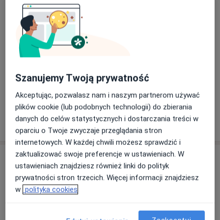
Biegle posługuję się językiem angielskim.
Szanujemy Twoją prywatność
Zobacz galerię (3)
Akceptując, pozwalasz nam i naszym partnerom używać
plików cookie (lub podobnych technologii) do zbierania
danych do celów statystycznych i dostarczania treści w
Pokaż więcej
o doświadczeniu
oparciu o Twoje zwyczaje przeglądania stron
internetowych. W każdej chwili możesz sprawdzić i
zaktualizować swoje preferencje w ustawieniach. W
Usługi i ceny
ustawieniach znajdziesz również linki do polityk
prywatności stron trzecich. Więcej informacji znajdziesz
Konsultacja kardiologiczna
Umów wizytę
Od 250 zł
Szczegóły
w
polityka cookies