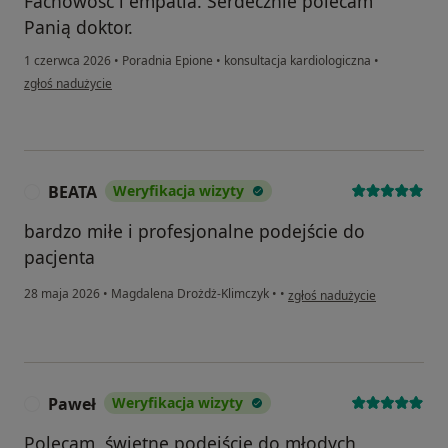
Fachowość i empatia. Serdecznie polecam
Panią doktor.
1 czerwca 2026
•
Poradnia Epione
•
konsultacja kardiologiczna
•
w opinii użytkownika Paweł
zgłoś nadużycie
BEATA
Weryfikacja wizyty
B
bardzo miłe i profesjonalne podejście do
pacjenta
w opinii użytkownika BEATA
28 maja 2026
•
Magdalena Drożdż-Klimczyk
•
•
zgłoś nadużycie
Paweł
Weryfikacja wizyty
P
Polecam, świetne podejście do młodych