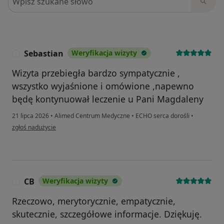
Sebastian
Weryfikacja wizyty
S
Wizyta przebiegła bardzo sympatycznie ,
wszystko wyjaśnione i omówione ,napewno
będę kontynuował leczenie u Pani Magdaleny
21 lipca 2026
•
Alimed Centrum Medyczne
•
ECHO serca dorośli
•
w opinii użytkownika Sebastian
zgłoś nadużycie
CB
Weryfikacja wizyty
C
Rzeczowo, merytorycznie, empatycznie,
skutecznie, szczegółowe informacje. Dziękuję.