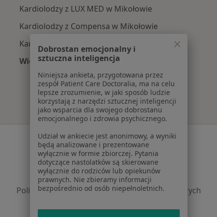
Kardiolodzy z LUX MED w Mikołowie
Kardiolodzy z Compensa w Mikołowie
Kardiolodzy z Enel-med w Mikołowie
Dobrostan emocjonalny i
sztuczna inteligencja
Więcej (11)
Więcej w kategorii: Najpopularniejsze ubezpi
Niniejsza ankieta, przygotowana przez
zespół Patient Care Doctoralia, ma na celu
lepsze zrozumienie, w jaki sposób ludzie
korzystają z narzędzi sztucznej inteligencji
jako wsparcia dla swojego dobrostanu
emocjonalnego i zdrowia psychicznego.
Udział w ankiecie jest anonimowy, a wyniki
Serwis
będą analizowane i prezentowane
wyłącznie w formie zbiorczej. Pytania
Regulamin
dotyczące nastolatków są skierowane
Polityka prywatności pacjentów
wyłącznie do rodziców lub opiekunów
Polityka prywatności profesjonalistów
prawnych. Nie zbieramy informacji
bezpośrednio od osób niepełnoletnich.
Polityka prywatności dla profesjonalistów, których
dane pozyskaliśmy samodzielnie
Polityka cookies