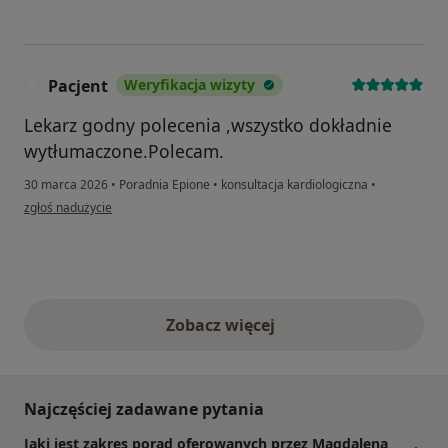
Pacjent
Weryfikacja wizyty
P
Lekarz godny polecenia ,wszystko dokładnie
wytłumaczone.Polecam.
30 marca 2026
•
Poradnia Epione
•
konsultacja kardiologiczna
•
w opinii użytkownika Pacjent
zgłoś nadużycie
Zobacz więcej
opinie powyżej
Najczęściej zadawane pytania
Jaki jest zakres porad oferowanych przez Magdalena