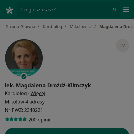
Me
Czego szukasz?
Strona Główna
Kardiolog
Mikołów
Magdalena Droż
Zmień miasto
lek.
Magdalena Drożdż-Klimczyk
O specjalizacjach
Kardiolog
·
Więcej
Mikołów
4 adresy
Nr PWZ: 2340221
200 opinii