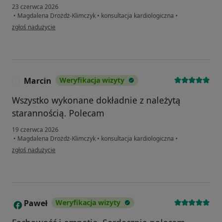
23 czerwca 2026
•
Magdalena Drożdż-Klimczyk
•
konsultacja kardiologiczna
•
w opinii użytkownika CB
zgłoś nadużycie
Marcin
Weryfikacja wizyty
M
Wszystko wykonane dokładnie z należytą
starannością. Polecam
19 czerwca 2026
•
Magdalena Drożdż-Klimczyk
•
konsultacja kardiologiczna
•
w opinii użytkownika Marcin
zgłoś nadużycie
Paweł
Weryfikacja wizyty
P