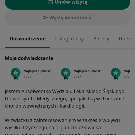
Umów wizytę
Wyślij wiadomość
Doświadczenie
Usługi i ceny
Adresy
Ubezpi
Moje doświadczenie
Jestem Absolwentką Wydziału Lekarskiego Śląskiego
Uniwersytetu Medycznego, specjalistką w dziedzinie
chorób wewnętrznych i kardiologii.
W związku z zainteresowaniem w zakresie wpływu
wysiłku fizycznego na organizm człowieka
rozpoczęłam specjalizację z medycyny sportowej.