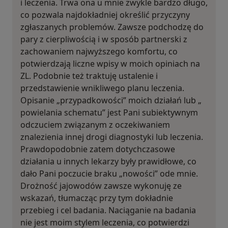
i leczenia. Trwa ona u mnie zwykle bardzo długo,
co pozwala najdokładniej określić przyczyny
zgłaszanych problemów. Zawsze podchodzę do
pary z cierpliwością i w sposób partnerski z
zachowaniem najwyższego komfortu, co
potwierdzają liczne wpisy w moich opiniach na
ZL. Podobnie też traktuję ustalenie i
przedstawienie wnikliwego planu leczenia.
Opisanie „przypadkowości” moich działań lub „
powielania schematu” jest Pani subiektywnym
odczuciem związanym z oczekiwaniem
znalezienia innej drogi diagnostyki lub leczenia.
Prawdopodobnie zatem dotychczasowe
działania u innych lekarzy były prawidłowe, co
dało Pani poczucie braku „nowości” ode mnie.
Drożność jajowodów zawsze wykonuję ze
wskazań, tłumacząc przy tym dokładnie
przebieg i cel badania. Naciąganie na badania
nie jest moim stylem leczenia, co potwierdzi