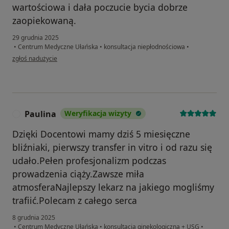
wartościowa i dała poczucie bycia dobrze
zaopiekowaną.
29 grudnia 2025
•
Centrum Medyczne Ułańska
•
konsultacja niepłodnościowa
•
w opinii użytkownika Anita
zgłoś nadużycie
Paulina
Weryfikacja wizyty
P
Dzięki Docentowi mamy dziś 5 miesięczne
bliźniaki, pierwszy transfer in vitro i od razu się
udało.Pełen profesjonalizm podczas
prowadzenia ciąży.Zawsze miła
atmosferaNajlepszy lekarz na jakiego mogliśmy
trafiić.Polecam z całego serca
8 grudnia 2025
•
Centrum Medyczne Ułańska
•
konsultacja ginekologiczna + USG
•