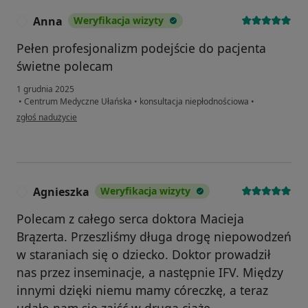
Anna
Weryfikacja wizyty
A
Pełen profesjonalizm podejście do pacjenta
świetne polecam
1 grudnia 2025
•
Centrum Medyczne Ułańska
•
konsultacja niepłodnościowa
•
w opinii użytkownika Anna
zgłoś nadużycie
Agnieszka
Weryfikacja wizyty
A
Polecam z całego serca doktora Macieja
Brązerta. Przeszliśmy długa drogę niepowodzeń
w staraniach się o dziecko. Doktor prowadził
nas przez inseminacje, a następnie IFV. Między
innymi dzięki niemu mamy córeczkę, a teraz
udało nam się zajść w drugą ciążę.