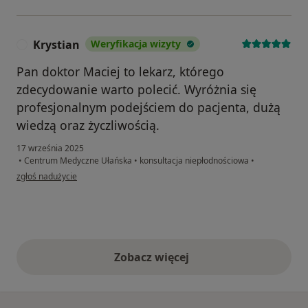
Krystian
Weryfikacja wizyty
K
Pan doktor Maciej to lekarz, którego
zdecydowanie warto polecić. Wyróżnia się
profesjonalnym podejściem do pacjenta, dużą
wiedzą oraz życzliwością.
17 września 2025
•
Centrum Medyczne Ułańska
•
konsultacja niepłodnościowa
•
w opinii użytkownika Krystian
zgłoś nadużycie
Zobacz więcej
opinie powyżej