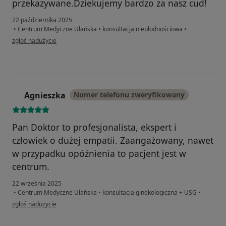
przekazywane.Dziekujemy bardzo za nasz cud!
22 października 2025
•
Centrum Medyczne Ułańska
•
konsultacja niepłodnościowa
•
w opinii użytkownika KlaudiaW
zgłoś nadużycie
Agnieszka
Numer telefonu zweryfikowany
A
Pan Doktor to profesjonalista, ekspert i
człowiek o dużej empatii. Zaangażowany, nawet
w przypadku opóźnienia to pacjent jest w
centrum.
22 września 2025
•
Centrum Medyczne Ułańska
•
konsultacja ginekologiczna + USG
•
w opinii użytkownika Agnieszka
zgłoś nadużycie