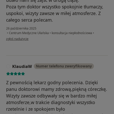
Poza tym doktor wszystko spokojnie tłumaczy,
uspokoi, wizyty zawsze w miłej atmosferze. Z
całego serca polecam.
26 października 2025
•
Centrum Medyczne Ułańska
•
konsultacja niepłodnościowa
•
w opinii użytkownika Agnieszka
zgłoś nadużycie
KlaudiaW
Numer telefonu zweryfikowany
K
Z pewnością lekarz godny polecenia. Dzięki
panu doktorowi mamy zdrową,piękną córeczkę.
Wizyty zawsze odbywały się w bardzo miłej
atmosferze,w trakcie diagnostyki wszystko
rzetelnie i ze spokojem było