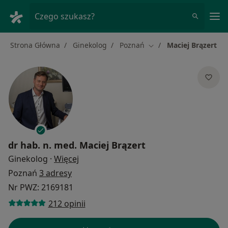
Me
Czego szukasz?
Strona Główna
Ginekolog
Poznań
Maciej Brązert
Zmień miasto
dr hab. n. med.
Maciej Brązert
O specjalizacjach
Ginekolog
·
Więcej
Poznań
3 adresy
Nr PWZ: 2169181
212 opinii