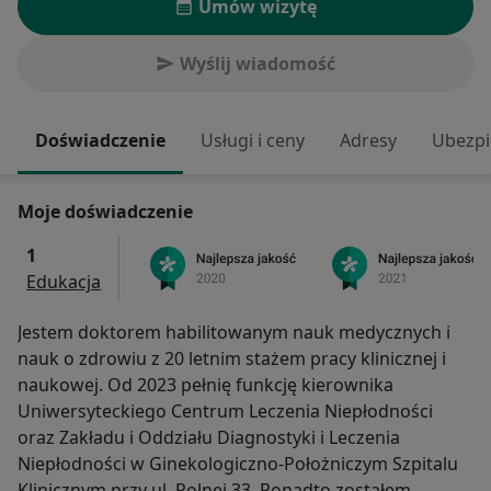
Umów wizytę
Wyślij wiadomość
Doświadczenie
Usługi i ceny
Adresy
Ubezpi
Moje doświadczenie
1
Edukacja
Jestem doktorem habilitowanym nauk medycznych i
nauk o zdrowiu z 20 letnim stażem pracy klinicznej i
naukowej. Od 2023 pełnię funkcję kierownika
Uniwersyteckiego Centrum Leczenia Niepłodności
oraz Zakładu i Oddziału Diagnostyki i Leczenia
Niepłodności w Ginekologiczno-Położniczym Szpitalu
Klinicznym przy ul. Polnej 33. Ponadto zostałem