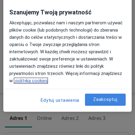
Szczegóły
- nowoczesne techniki ultrasonograficzne zarówno
wad narządu rodnego, jak i płodu (w szczególności
Szanujemy Twoją prywatność
Usunięcie wkładki + USG podglądowe
3D/4D),
Akceptując, pozwalasz nam i naszym partnerom używać
Szczegóły
- zabiegi i operacje klasyczne i endoskopowe w
plików cookie (lub podobnych technologii) do zbierania
ginekologii - laparotomia, laparoskopia, histeroskopia:
danych do celów statystycznych i dostarczania treści w
polipy, mięśniaki, endometrioza, zrosty, korekcja
USG owulacyjne
oparciu o Twoje zwyczaje przeglądania stron
Szczegóły
wrodzonych i nabytych wad narządu rodnego,
internetowych. W każdej chwili możesz sprawdzić i
- prowadzenie ciąży i opiekę nad ciężarną i płodem w
zaktualizować swoje preferencje w ustawieniach. W
ciążach patologicznych (włączając poronienia
+ 13 usług
ustawieniach znajdziesz również linki do polityk
nawracające, niewydolność cieśniowo-szyjkową, poród
prywatności stron trzecich. Więcej informacji znajdziesz
przedwczesny, IUGR i inne)
w
polityka cookies
W jaki sposób ustalane są ceny?
Umiejętności zawodowe doskonalę od lat, w kraju i za
granicą, na licznych kursach oraz stażach w zakresie
Zaakceptuj
Edytuj ustawienia
Adresy (4)
endoskopii, endokrynologii rozrodu, niepłodności oraz
ultrasonografii w ginekologii i położnictwie, czego
Adres 1
Online
Adres 2
Adres 3
dowodem są uzyskane certyfikaty.
Dorobek naukowy obejmuje liczne publikacje,
rozdziały w podręcznikach oraz doniesienia zjazdowe,