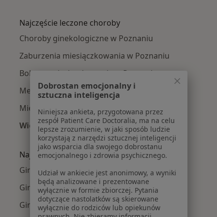
Więcej w kategorii: Ginekolodzy w pobliżu
Najczęście leczone choroby
Choroby ginekologiczne w Poznaniu
Zaburzenia miesiączkowania w Poznaniu
Bolesne miesiączkowanie w Poznaniu
Dobrostan emocjonalny i
Menopauza w Poznaniu
sztuczna inteligencja
Mięśniaki macicy w Poznaniu
Niniejsza ankieta, przygotowana przez
zespół Patient Care Doctoralia, ma na celu
Więcej (15)
lepsze zrozumienie, w jaki sposób ludzie
Więcej w kategorii: Najczęście leczone chorob
korzystają z narzędzi sztucznej inteligencji
jako wsparcia dla swojego dobrostanu
Najpopularniejsze ubezpieczenia
emocjonalnego i zdrowia psychicznego.
Ginekolodzy z Allianz w Poznaniu
Udział w ankiecie jest anonimowy, a wyniki
będą analizowane i prezentowane
Ginekolodzy z PZU Zdrowie w Poznaniu
wyłącznie w formie zbiorczej. Pytania
dotyczące nastolatków są skierowane
Ginekolodzy z Enel-med w Poznaniu
wyłącznie do rodziców lub opiekunów
prawnych. Nie zbieramy informacji