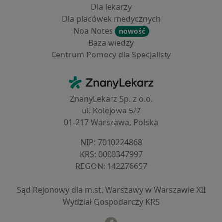
Dla lekarzy
Dla placówek medycznych
Noa Notes
nowość
Baza wiedzy
Centrum Pomocy dla Specjalisty
Kontakt
ZnanyLekarz - Strona główna
ZnanyLekarz Sp. z o.o.
ul. Kolejowa 5/7
01-217 Warszawa, Polska
NIP: ⁠7010224868
KRS: ⁠0000347997
REGON: ⁠142276657
Sąd Rejonowy dla m.st. Warszawy w Warszawie XII
Wydział Gospodarczy KRS
Facebook
otwiera się w nowej karcie