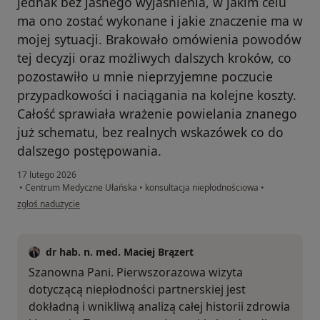
jednak bez jasnego wyjaśnienia, w jakim celu
ma ono zostać wykonane i jakie znaczenie ma w
mojej sytuacji. Brakowało omówienia powodów
tej decyzji oraz możliwych dalszych kroków, co
pozostawiło u mnie nieprzyjemne poczucie
przypadkowości i naciągania na kolejne koszty.
Całość sprawiała wrażenie powielania znanego
już schematu, bez realnych wskazówek co do
dalszego postępowania.
17 lutego 2026
•
Centrum Medyczne Ułańska
•
konsultacja niepłodnościowa
•
w opinii użytkownika Pacjentka
zgłoś nadużycie
dr hab. n. med. Maciej Brązert
Szanowna Pani. Pierwszorazowa wizyta
dotyczącą niepłodności partnerskiej jest
dokładną i wnikliwą analizą całej historii zdrowia