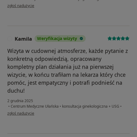
w opinii użytkownika Paulina
zgłoś nadużycie
Kamila
Weryfikacja wizyty
K
Wizyta w cudownej atmosferze, każde pytanie z
konkretną odpowiedzią, opracowany
kompletny plan działania już na pierwszej
wizycie, w końcu trafiłam na lekarza który chce
pomóc, jest empatyczny i potrafi podnieść na
duchu!
2 grudnia 2025
•
Centrum Medyczne Ułańska
•
konsultacja ginekologiczna + USG
•
w opinii użytkownika Kamila
zgłoś nadużycie