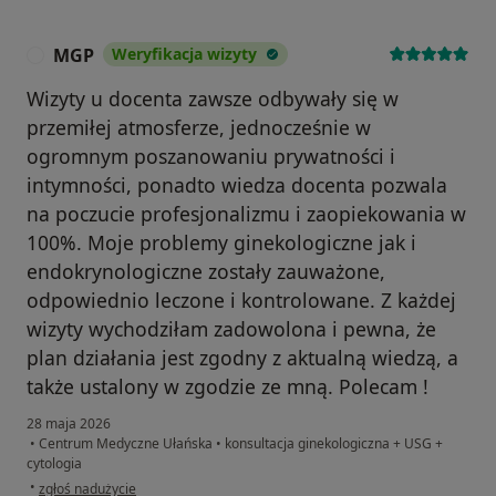
MGP
Weryfikacja wizyty
M
Wizyty u docenta zawsze odbywały się w
przemiłej atmosferze, jednocześnie w
ogromnym poszanowaniu prywatności i
intymności, ponadto wiedza docenta pozwala
na poczucie profesjonalizmu i zaopiekowania w
100%. Moje problemy ginekologiczne jak i
endokrynologiczne zostały zauważone,
odpowiednio leczone i kontrolowane. Z każdej
wizyty wychodziłam zadowolona i pewna, że
plan działania jest zgodny z aktualną wiedzą, a
także ustalony w zgodzie ze mną. Polecam !
28 maja 2026
•
Centrum Medyczne Ułańska
•
konsultacja ginekologiczna + USG +
cytologia
w opinii użytkownika MGP
•
zgłoś nadużycie