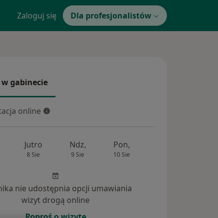
Zaloguj się
Dla profesjonalistów
 w gabinecie
 gabinecie
acja online
cja online
Jutro
Ndz,
Pon,
Wt,
Śr,
8 Sie
9 Sie
10 Sie
11 Sie
12 Si
inika nie udostępnia opcji umawiania
wizyt drogą online
Poproś o wizytę