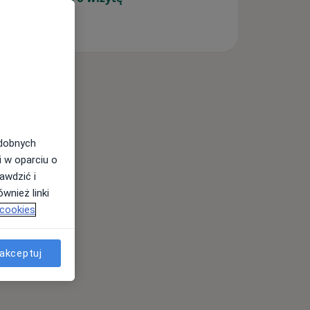
odobnych
i w oparciu o
awdzić i
wnież linki
 cookies
akceptuj