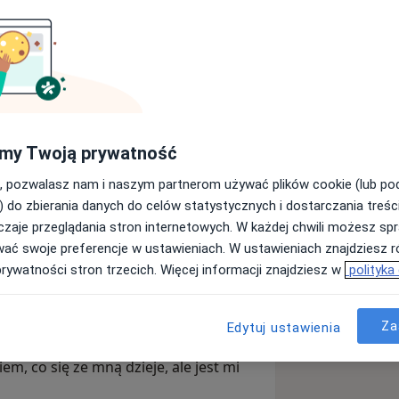
czywista. Najpierw była pedagogika.
iej szkolenia dla nauczycieli,
akademicka, zarządzanie,
my Twoją prywatność
, pozwalasz nam i naszym partnerom używać plików cookie (lub p
ności. Także własne trudne
) do zbierania danych do celów statystycznych i dostarczania treśc
niły do terapii własnej i
zaje przeglądania stron internetowych. W każdej chwili możesz spr
wać swoje preferencje w ustawieniach. W ustawieniach znajdziesz ró
c, że decyzja o pierwszej wizycie
prywatności stron trzecich. Więcej informacji znajdziesz w
polityka
źć słowa. Nie wiadomo, od czego
stanie się dobrze zrozumianym.
Za
Edytuj ustawienia
tową diagnozą ani uporządkowaną
em, co się ze mną dzieje, ale jest mi