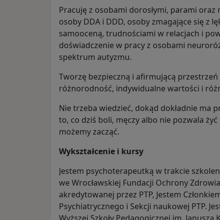
Pracuję z osobami dorosłymi, parami oraz m
osoby DDA i DDD, osoby zmagające się z lę
samooceną, trudnościami w relacjach i po
doświadczenie w pracy z osobami neuroró
spektrum autyzmu.
Tworzę bezpieczną i afirmującą przestrzeń
różnorodność, indywidualne wartości i różn
Nie trzeba wiedzieć, dokąd dokładnie ma p
to, co dziś boli, męczy albo nie pozwala żyć 
możemy zacząć.
Wykształcenie i kursy
Jestem psychoterapeutką w trakcie szkoleni
we Wrocławskiej Fundacji Ochrony Zdrowia
akredytowanej przez PTP, Jestem Członkie
Psychiatrycznego i Sekcji naukowej PTP. 
Wyższej Szkoły Pedagogicznej im. Janusza