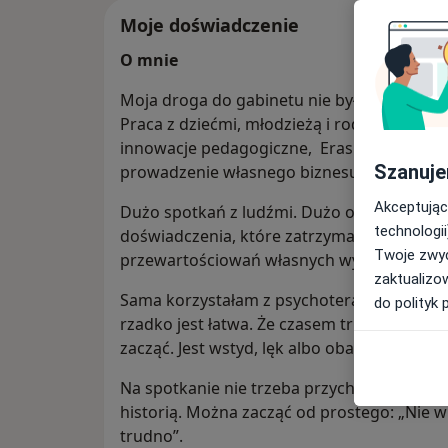
Moje doświadczenie
O mnie
Moja droga do gabinetu nie była prosta i o
Praca z dziećmi, młodzieżą i rodzinami. Późn
innowacje pedagogiczne, Erasmus+, praca 
Szanuje
prowadzenie własnego biznesu.
Akceptując
Dużo spotkań z ludźmi. Dużo odpowiedzial
technologii
doświadczenia, które zatrzymały mnie i skło
Twoje zwyc
przewartościowań własnych wyborów.
zaktualizo
Sama korzystałam z psychoterapii. Wiem wię
do polityk 
rzadko jest łatwa. Że czasem trudno znale
zacząć. Jest wstyd, lęk albo obawa, czy zo
Na spotkanie nie trzeba przychodzić z go
historią. Można zacząć od prostego: „Nie wi
trudno”.