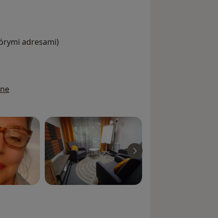
tórymi adresami)
ine