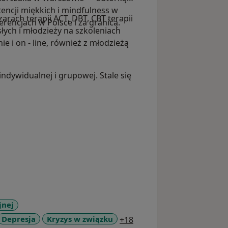
ncji miękkich i mindfulness w
rach terapii ACT, DBT, CBT terapii
erencjach w Polsce i za granicą.
łych i młodzieży na szkoleniach
ie i on - line, również z młodzieżą
ndywidualnej i grupowej. Stale się
jnej
a11y_sr_more_diseases
Depresja
Kryzys w związku
+18