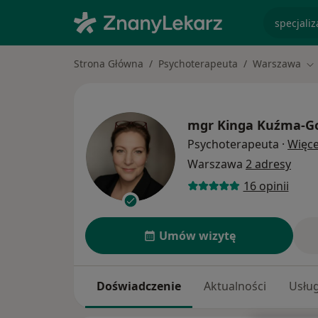
specjaliz
Strona Główna
Psychoterapeuta
Warszawa
Zm
mgr
Kinga Kuźma-G
Psychoterapeuta
·
Więce
Warszawa
2 adresy
16 opinii
Umów wizytę
Doświadczenie
Aktualności
Usług