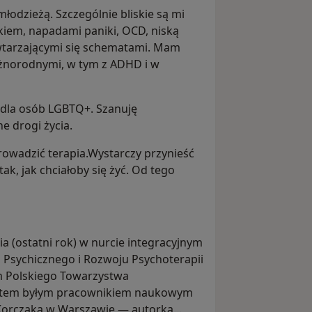
łodzieżą. Szczególnie bliskie są mi
kiem, napadami paniki, OCD, niską
wtarzającymi się schematami. Mam
żnorodnymi, w tym z ADHD i w
 dla osób LGBTQ+. Szanuję
e drogi życia.
rowadzić terapia.Wystarczy przynieść
tak, jak chciałoby się żyć. Od tego
a (ostatni rok) w nurcie integracyjnym
 Psychicznego i Rozwoju Psychoterapii
m Polskiego Towarzystwa
Jestem byłym pracownikiem naukowym
 Korczaka w Warszawie — autorką