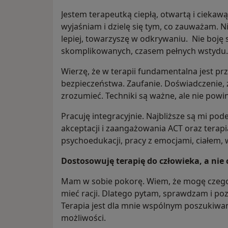
Jestem terapeutką ciepłą, otwartą i cieka
wyjaśniam i dzielę się tym, co zauważam. N
lepiej, towarzyszę w odkrywaniu. Nie boję
skomplikowanych, czasem pełnych wstydu.
Wierzę, że w terapii fundamentalna jest pr
bezpieczeństwa. Zaufanie. Doświadczenie, 
zrozumieć. Techniki są ważne, ale nie powi
Pracuję integracyjnie. Najbliższe są mi pod
akceptacji i zaangażowania ACT oraz terap
psychoedukacji, pracy z emocjami, ciałem,
Dostosowuję terapię do człowieka, a nie 
Mam w sobie pokorę. Wiem, że mogę czegoś 
mieć racji. Dlatego pytam, sprawdzam i po
Terapia jest dla mnie wspólnym poszukiwa
możliwości.