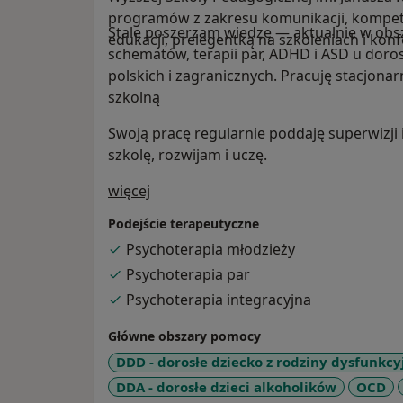
programów z zakresu komunikacji, kompete
Stale poszerzam wiedzę — aktualnie w obsza
edukacji, prelegentką na szkoleniach i konf
schematów, terapii par, ADHD i ASD u doros
polskich i zagranicznych. Pracuję stacjonarn
szkolną
Swoją pracę regularnie poddaję superwizji i
szkolę, rozwijam i uczę.
O mnie
więcej
Podejście terapeutyczne
Psychoterapia młodzieży
Psychoterapia par
Psychoterapia integracyjna
Główne obszary pomocy
DDD - dorosłe dziecko z rodziny dysfunkcy
DDA - dorosłe dzieci alkoholików
OCD