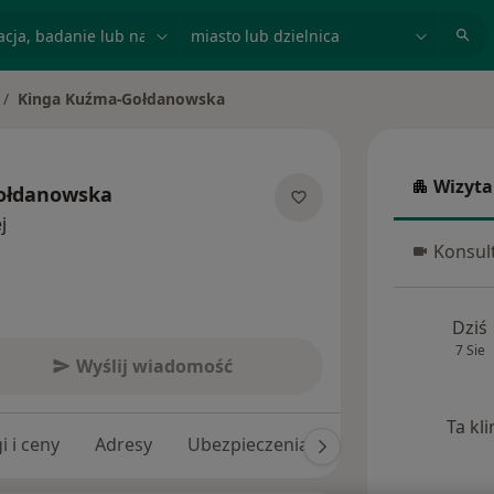
acja, badanie lub nazwisko
miasto lub dzielnica
Kinga Kuźma-Gołdanowska
ień miasto
Wizyta
ołdanowska
Wizyta w
O specjalizacjach
j
Konsult
Konsulta
Dziś
7 Sie
Wyślij wiadomość
Ta kl
i i ceny
Adresy
Ubezpieczenia
Opinie (16)