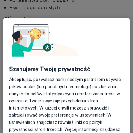
Poradnictwo psychologiczne
Psychologia dorosłych
Główne obszary pomocy
DDA - dorosłe dzieci alkoholików
Zaburzenia nastroju
Zaburzenia emocjonalne
a11
Lęki
Zaburzenia w relacjach międzyludzkich
+27
Pacjenci których przyjmuję
Dorośli (Tylko pod niektórymi adresami)
Szanujemy Twoją prywatność
Rodzaje konsultacji
Akceptując, pozwalasz nam i naszym partnerom używać
Stacjonarne
Zobacz lokalizacje (2)
plików cookie (lub podobnych technologii) do zbierania
danych do celów statystycznych i dostarczania treści w
Konsultacje online
Zobacz kalendarz online
oparciu o Twoje zwyczaje przeglądania stron
Zdjęcia i filmy
internetowych. W każdej chwili możesz sprawdzić i
zaktualizować swoje preferencje w ustawieniach. W
ustawieniach znajdziesz również linki do polityk
prywatności stron trzecich. Więcej informacji znajdziesz