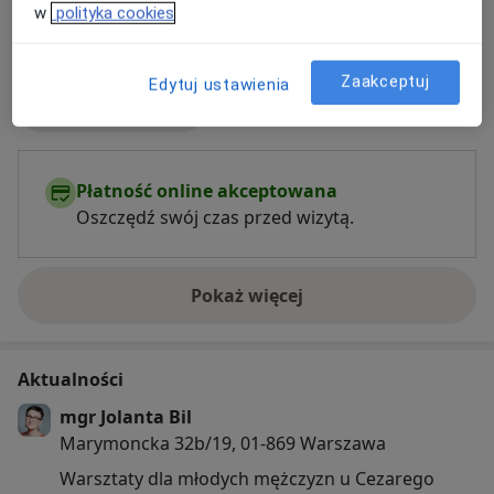
w
polityka cookies
Zaakceptuj
Edytuj ustawienia
Zobacz galerię (7)
Płatność online akceptowana
Oszczędź swój czas przed wizytą.
Pokaż więcej
o doświadczeniu
Aktualności
mgr Jolanta Bil
Marymoncka 32b/19, 01-869 Warszawa
Warsztaty dla młodych mężczyzn u Cezarego