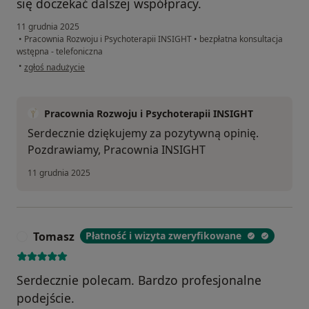
się doczekać dalszej współpracy.
11 grudnia 2025
•
Pracownia Rozwoju i Psychoterapii INSIGHT
•
bezpłatna konsultacja
wstępna - telefoniczna
w opinii użytkownika Marta
•
zgłoś nadużycie
Pracownia Rozwoju i Psychoterapii INSIGHT
Serdecznie dziękujemy za pozytywną opinię.
Pozdrawiamy, Pracownia INSIGHT
11 grudnia 2025
Tomasz
Płatność i wizyta zweryfikowane
T
Serdecznie polecam. Bardzo profesjonalne
podejście.