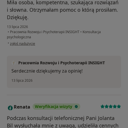
Miła osoba, kompetentna, szukająca rozwiązań
i słowna. Otrzymałam pomoc o którą prosiłam.
Dziękuję.
13 lipca 2026
•
Pracownia Rozwoju i Psychoterapii INSIGHT
•
Konsultacja
psychologiczna
w opinii użytkownika Ewa
•
zgłoś nadużycie
Pracownia Rozwoju i Psychoterapii INSIGHT
Serdecznie dziękujemy za opinię!
13 lipca 2026
Renata
Weryfikacja wizyty
R
Podczas konsultacji telefonicznej Pani Jolanta
Bil wysłuchała mnie z uwagą, udzieliła cennych