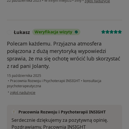
22 października 2025
•
W innym miejscu
•
Inny
•
zgłoś nadużycie
Łukasz
Weryfikacja wizyty
Ł
Polecam każdemu. Przyjazna atmosfera
połączona z dużą merytoryką wypowiedzi
sprawia, że ma się ochotę wrócić lub skorzystać
z rad pani Jolanty.
15 października 2025
•
Pracownia Rozwoju i Psychoterapii INSIGHT
•
konsultacja
psychoterapeutyczna
w opinii użytkownika Łukasz
•
zgłoś nadużycie
Pracownia Rozwoju i Psychoterapii INSIGHT
Serdecznie dziękujemy za pozytywną opinię.
Pozdrawiamy, Pracownia INSIGHT