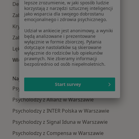
lepsze zrozumienie, w jaki sposób ludzie
Depresja w Warszawie
korzystają z narzędzi sztucznej inteligencji
jako wsparcia dla swojego dobrostanu
Zaburzenia lękowe w Warszawie
emocjonalnego i zdrowia psychicznego.
Kryzys emocjonalny w Warszawie
Udział w ankiecie jest anonimowy, a wyniki
będą analizowane i prezentowane
Zaburzenia nastroju w Warszawie
wyłącznie w formie zbiorczej. Pytania
dotyczące nastolatków są skierowane
Lęki w Warszawie
wyłącznie do rodziców lub opiekunów
prawnych. Nie zbieramy informacji
Więcej (15)
bezpośrednio od osób niepełnoletnich.
Więcej w kategorii: Najczęście leczone chorob
Najpopularniejsze ubezpieczenia
Start survey
Psycholodzy z Medicover w Warszawie
Psycholodzy z Allianz w Warszawie
Psycholodzy z INTER Polska w Warszawie
Psycholodzy z Signal Iduna w Warszawie
Psycholodzy z Compensa w Warszawie