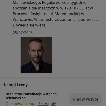
Malinowskiego. Regularne, co 3 tygodnie,
spotkania dla mężczyzn w wieku 18 - 35 lat w
Pracowni Insight na ul. Marymonckiej w
Warszawie. W atmosferze zaufania i poufności
będziemy rozmawiać o doświadczeniach i
Dowiedz się więcej
trudnościach w relacjach z przyjaciółmi,
25/07/2025
rodzicami, rodziną, partnerkami, partnerami,
żonami, dziećmi. Będziemy się zajmować
budowaniem zdrowej i satysfakcjonującej
męskości, dobrej samooceny, relacjami z innymi
mężczyznami. Zbudujemy wspólnie przestrzeń do
wymiany poglądów, dyskusji nad bieżącymi
sprawami tak aby każdy z uczestników mógł
wnieść ważny dla niego wątek. Zapraszam Cię -
zadzwoń lub napisz. Zaczynamy na przełomie
Usługi i ceny
września i października 2025. Zapraszam, Cezary
Malinowski, tel. 661 410 307
Bezpłatna konsultacja wstępna -
telefoniczna
Umów wizytę
Darmowa usługa
Szczegóły