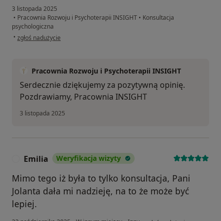
3 listopada 2025
•
Pracownia Rozwoju i Psychoterapii INSIGHT
•
Konsultacja
psychologiczna
w opinii użytkownika Tomasz
•
zgłoś nadużycie
Pracownia Rozwoju i Psychoterapii INSIGHT
Serdecznie dziękujemy za pozytywną opinię.
Pozdrawiamy, Pracownia INSIGHT
3 listopada 2025
Emilia
Weryfikacja wizyty
E
Mimo tego iż była to tylko konsultacja, Pani
Jolanta dała mi nadzieję, na to że może być
lepiej.
w opinii użytkownika Emilia