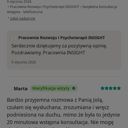
9 stycznia 2026
•
Pracownia Rozwoju i Psychoterapii INSIGHT
•
bezpłatna konsultacja
wstępna - telefoniczna
w opinii użytkownika Mb
•
zgłoś nadużycie
Pracownia Rozwoju i Psychoterapii INSIGHT
Serdecznie dziękujemy za pozytywną opinię.
Pozdrawiamy, Pracownia INSIGHT
9 stycznia 2026
Marta
Weryfikacja wizyty
M
Bardzo przyjemna rozmowa z Panią Jolą,
czułam się wysłuchana, zrozumiana i wręcz
podniesiona na duchu, mimo że była to jedynie
20 minutowa wstępna konsultacja. Nie mogę