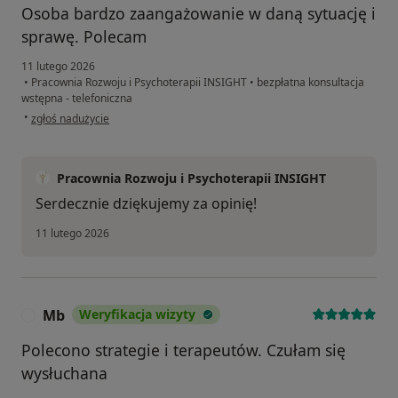
Osoba bardzo zaangażowanie w daną sytuację i
sprawę. Polecam
11 lutego 2026
•
Pracownia Rozwoju i Psychoterapii INSIGHT
•
bezpłatna konsultacja
wstępna - telefoniczna
w opinii użytkownika Agata
•
zgłoś nadużycie
Pracownia Rozwoju i Psychoterapii INSIGHT
Serdecznie dziękujemy za opinię!
11 lutego 2026
Mb
Weryfikacja wizyty
M
Polecono strategie i terapeutów. Czułam się
wysłuchana