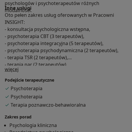
psychologów i psychoterapeutów różnych
Inne usługi
modalności.
Oto pełen zakres usług oferowanych w Pracowni
INSIGHT:
- konsultacja psychologiczna wstępna,
- psychoterapia CBT (3 terapeutów),
- psychoterapia integracyjna (5 terapeutów),
- psychoterapia psychodynamiczna (2 terapeutów),
- terapia TSR (2 terapeutów),
- terapia par (2 terapeutów),
O mnie
więcej
- coaching (2 specjalistów).
Podejście terapeutyczne
Psychoterapia
Psychoterapia
Terapia poznawczo-behawioralna
Zakres porad
Psychologia kliniczna