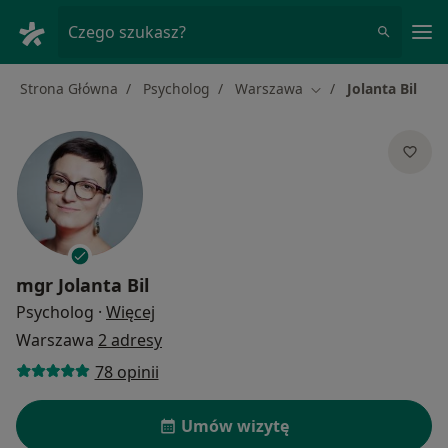
Me
Czego szukasz?
Strona Główna
Psycholog
Warszawa
Jolanta Bil
Zmień miasto
mgr
Jolanta Bil
O specjalizacjach
Psycholog
·
Więcej
Warszawa
2 adresy
78 opinii
Umów wizytę