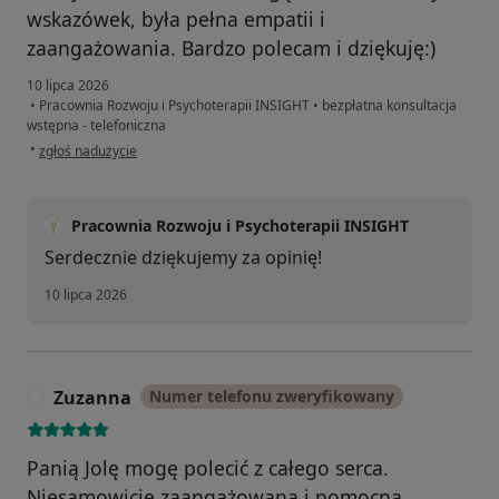
wskazówek, była pełna empatii i
zaangażowania. Bardzo polecam i dziękuję:)
10 lipca 2026
•
Pracownia Rozwoju i Psychoterapii INSIGHT
•
bezpłatna konsultacja
wstępna - telefoniczna
w opinii użytkownika Renata
•
zgłoś nadużycie
Pracownia Rozwoju i Psychoterapii INSIGHT
Serdecznie dziękujemy za opinię!
10 lipca 2026
Zuzanna
Numer telefonu zweryfikowany
Z
Panią Jolę mogę polecić z całego serca.
Niesamowicie zaangażowana i pomocna.