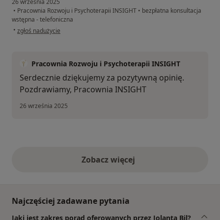
26 września 2025
•
Pracownia Rozwoju i Psychoterapii INSIGHT
•
bezpłatna konsultacja
wstępna - telefoniczna
w opinii użytkownika MZ
•
zgłoś nadużycie
Pracownia Rozwoju i Psychoterapii INSIGHT
Serdecznie dziękujemy za pozytywną opinię.
Pozdrawiamy, Pracownia INSIGHT
26 września 2025
Zobacz więcej
opinie powyżej
Najczęściej zadawane pytania
Jaki jest zakres porad oferowanych przez Jolanta Bil?