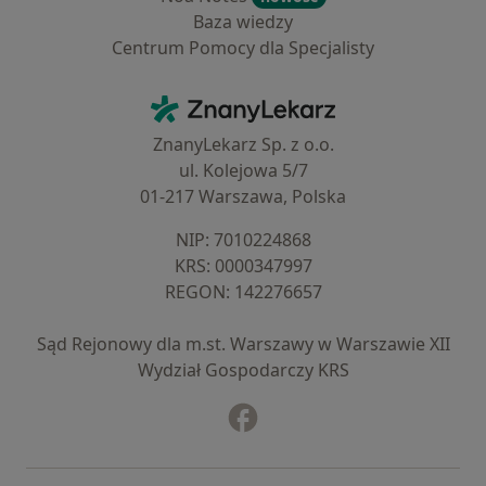
Baza wiedzy
Centrum Pomocy dla Specjalisty
Kontakt
ZnanyLekarz - Strona główna
ZnanyLekarz Sp. z o.o.
ul. Kolejowa 5/7
01-217 Warszawa, Polska
NIP: ⁠7010224868
KRS: ⁠0000347997
REGON: ⁠142276657
Sąd Rejonowy dla m.st. Warszawy w Warszawie XII
Wydział Gospodarczy KRS
Facebook
otwiera się w nowej karcie