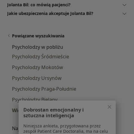
Jolanta Bil: co mówią pacjenci?
Jakie ubezpieczenia akceptuje Jolanta Bil?
Powiązane wyszukiwania
Psycholodzy w pobliżu
Psycholodzy Śródmieście
Psycholodzy Mokotów
Psycholodzy Ursynów
Psycholodzy Praga-Południe
Psycholodzy Bielany
Dobrostan emocjonalny i
Więcej (14)
sztuczna inteligencja
Więcej w kategorii: Psycholodzy w pobliżu
Niniejsza ankieta, przygotowana przez
Najczęście leczone choroby
zespół Patient Care Doctoralia, ma na celu