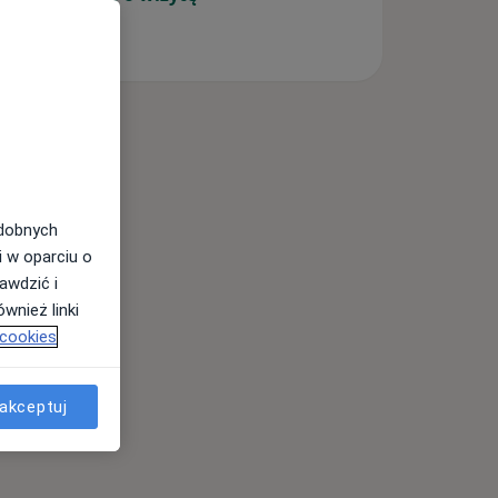
odobnych
i w oparciu o
awdzić i
wnież linki
 cookies
akceptuj