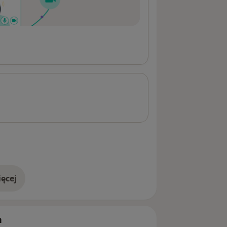
ęcej
adresie
h