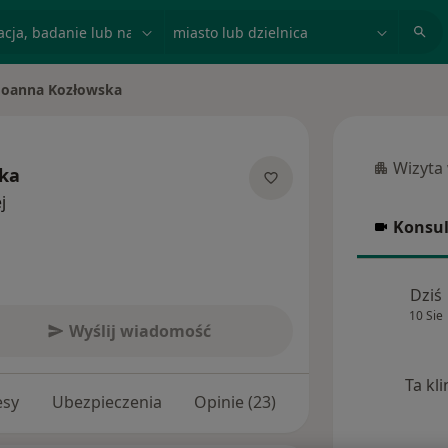
acja, badanie lub nazwisko
miasto lub dzielnica
Joanna Kozłowska
Wizyta
ka
Wizyta w
O specjalizacjach
j
Konsul
Konsulta
Dziś
10 Sie
Wyślij wiadomość
Ta kl
esy
Ubezpieczenia
Opinie (23)