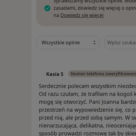
Sprawdzamy wszystkie opinie. Mode
zasadami, dowiedz się więcej o opin
Dowiedz się w
na
Dowiedz się więcej
Szukaj w opi
Kasia S
Numer telefonu zweryfikowan
K
Serdecznie polecam wszystkim niezde
Od razu czułam, że trafiłam na kogoś
mogę się otworzyć. Pani Joanna bardzo
przestrzeń na wypowiedzenie się, co p
przed nią, ale przed sobą samym. W sw
nienarzucająca, delikatna, nieoceniaj
sposób prowadzi rozmowę tak by skier