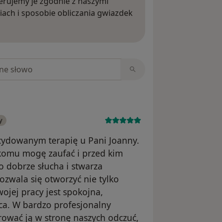
rujemy je zgodnie z naszymi
iach i sposobie obliczania gwiazdek
ięcej o opiniach
niach
y
cydowanym terapię u Pani Joanny.
 komu mogę zaufać i przed kim
 dobrze słucha i stwarza
ozwala się otworzyć nie tylko
ojej pracy jest spokojna,
ąca. W bardzo profesjonalny
ować ją w stronę naszych odczuć,