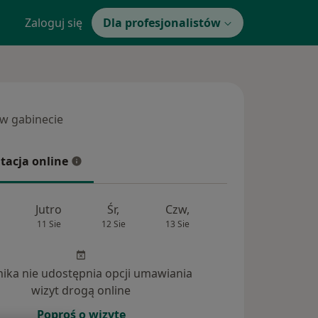
Zaloguj się
Dla profesjonalistów
 w gabinecie
 gabinecie
tacja online
cja online
Jutro
Śr,
Czw,
Pt,
Sob
11 Sie
12 Sie
13 Sie
14 Sie
15 Si
inika nie udostępnia opcji umawiania
wizyt drogą online
Poproś o wizytę