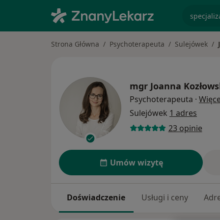
specjaliz
Strona Główna
Psychoterapeuta
Sulejówek
mgr
Joanna Kozłows
Psychoterapeuta
·
Więce
Sulejówek
1 adres
23 opinie
Umów wizytę
Doświadczenie
Usługi i ceny
Adr