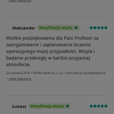
zgłoś nadużycie
Aleksander
Weryfikacja wizyty
A
Wielkie podziękowania dla Pani Profesor za
zaangażowanie i zaplanowanie leczenia
operacyjnego mojej przypadłości. Wizyta i
badanie przebiegły w bardzo przyjaznej
atmosferze.
23 czerwca 2026
•
Klinika Meds sp. z o.o.
•
konsultacja laryngologiczna
w opinii użytkownika Aleksander
•
zgłoś nadużycie
Łukasz
Weryfikacja wizyty
Ł