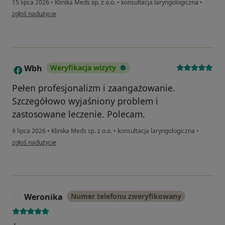
15 lipca 2026
•
Klinika Meds sp. z o.o.
•
konsultacja laryngologiczna
•
w opinii użytkownika Paula
zgłoś nadużycie
Wbh
Weryfikacja wizyty
W
Pełen profesjonalizm i zaangażowanie.
Szczegółowo wyjaśniony problem i
zastosowane leczenie. Polecam.
9 lipca 2026
•
Klinika Meds sp. z o.o.
•
konsultacja laryngologiczna
•
w opinii użytkownika Wbh
zgłoś nadużycie
Weronika
Numer telefonu zweryfikowany
W