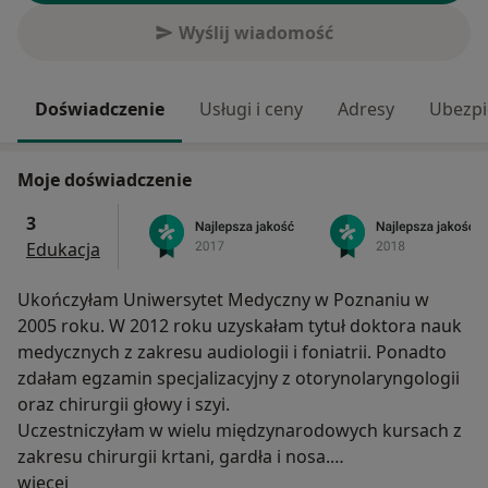
Wyślij wiadomość
Doświadczenie
Usługi i ceny
Adresy
Ubezpi
Moje doświadczenie
3
Edukacja
Ukończyłam Uniwersytet Medyczny w Poznaniu w
2005 roku. W 2012 roku uzyskałam tytuł doktora nauk
medycznych z zakresu audiologii i foniatrii. Ponadto
zdałam egzamin specjalizacyjny z otorynolaryngologii
oraz chirurgii głowy i szyi.
Uczestniczyłam w wielu międzynarodowych kursach z
zakresu chirurgii krtani, gardła i nosa.
O mnie
Pracuję w Klinice Otolaryngologii i Onkologii
więcej