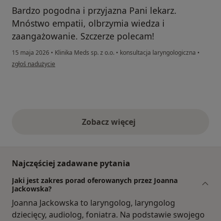
Bardzo pogodna i przyjazna Pani lekarz.
Mnóstwo empatii, olbrzymia wiedza i
zaangażowanie. Szczerze polecam!
15 maja 2026
•
Klinika Meds sp. z o.o.
•
konsultacja laryngologiczna
•
w opinii użytkownika T.S
zgłoś nadużycie
Zobacz więcej
opinie powyżej
Najczęściej zadawane pytania
Jaki jest zakres porad oferowanych przez Joanna
Jackowska?
Joanna Jackowska to laryngolog, laryngolog
dziecięcy, audiolog, foniatra. Na podstawie swojego