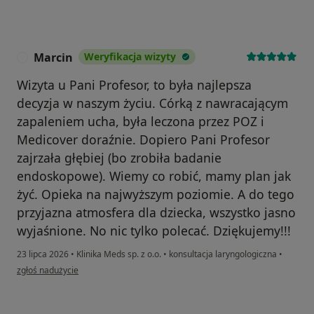
Marcin
Weryfikacja wizyty
M
Wizyta u Pani Profesor, to była najlepsza
decyzja w naszym życiu. Córką z nawracającym
zapaleniem ucha, była leczona przez POZ i
Medicover doraźnie. Dopiero Pani Profesor
zajrzała głębiej (bo zrobiła badanie
endoskopowe). Wiemy co robić, mamy plan jak
żyć. Opieka na najwyższym poziomie. A do tego
przyjazna atmosfera dla dziecka, wszystko jasno
wyjaśnione. No nic tylko polecać. Dziękujemy!!!
23 lipca 2026
•
Klinika Meds sp. z o.o.
•
konsultacja laryngologiczna
•
w opinii użytkownika Marcin
zgłoś nadużycie