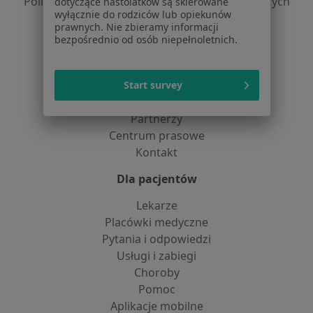
Polityka prywatności dla profesjonalistów, których
dotyczące nastolatków są skierowane
wyłącznie do rodziców lub opiekunów
dane pozyskaliśmy samodzielnie
prawnych. Nie zbieramy informacji
Polityka cookies
bezpośrednio od osób niepełnoletnich.
Jak działają wyniki wyszukiwania
Dostępność
O nas
Start survey
Praca
Rekrutujemy!
Partnerzy
Centrum prasowe
Kontakt
Dla pacjentów
Lekarze
Placówki medyczne
Pytania i odpowiedzi
Usługi i zabiegi
Choroby
Pomoc
Aplikacje mobilne