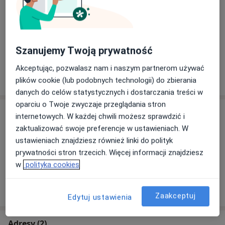
Zobacz galerię (8)
Szanujemy Twoją prywatność
Akceptując, pozwalasz nam i naszym partnerom używać
Pokaż więcej
o doświadczeniu
plików cookie (lub podobnych technologii) do zbierania
danych do celów statystycznych i dostarczania treści w
oparciu o Twoje zwyczaje przeglądania stron
Usługi i ceny
internetowych. W każdej chwili możesz sprawdzić i
zaktualizować swoje preferencje w ustawieniach. W
Konsultacja laryngologiczna
Umów wizytę
ustawieniach znajdziesz również linki do polityk
Od 450 zł
Szczegóły
prywatności stron trzecich. Więcej informacji znajdziesz
w
polityka cookies
W jaki sposób ustalane są ceny?
Zaakceptuj
Edytuj ustawienia
Adresy (2)