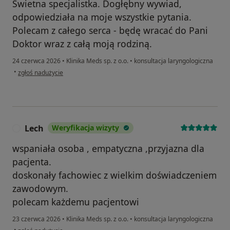
Świetna specjalistka. Dogłębny wywiad,
odpowiedziała na moje wszystkie pytania.
Polecam z całego serca - będę wracać do Pani
Doktor wraz z całą moją rodziną.
24 czerwca 2026
•
Klinika Meds sp. z o.o.
•
konsultacja laryngologiczna
w opinii użytkownika Weronika
•
zgłoś nadużycie
Lech
Weryfikacja wizyty
L
wspaniała osoba , empatyczna ,przyjazna dla
pacjenta.
doskonały fachowiec z wielkim doświadczeniem
zawodowym.
polecam każdemu pacjentowi
23 czerwca 2026
•
Klinika Meds sp. z o.o.
•
konsultacja laryngologiczna
w opinii użytkownika Lech
•