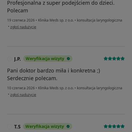
Profesjonalna z super podejściem do dzieci.
Polecam
19 czerwca 2026
•
Klinika Meds sp. z o.o.
•
konsultacja laryngologiczna
w opinii użytkownika Łukasz
•
zgłoś nadużycie
J.P.
Weryfikacja wizyty
J
Pani doktor bardzo miła i konkretna ;)
Serdecznie polecam.
10 czerwca 2026
•
Klinika Meds sp. z o.o.
•
konsultacja laryngologiczna
w opinii użytkownika J.P.
•
zgłoś nadużycie
T.S
Weryfikacja wizyty
T