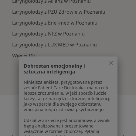
Laryngolodzy z Allianz w Poznaniu
Laryngolodzy z PZU Zdrowie w Poznaniu
Laryngolodzy z Enel-med w Poznaniu
Laryngolodzy z NFZ w Poznaniu
Laryngolodzy z LUX MED w Poznaniu
Więcej (1)
Więcej w kategorii: Najpopularniejsze ubezpie
Dobrostan emocjonalny i
sztuczna inteligencja
Niniejsza ankieta, przygotowana przez
zespół Patient Care Doctoralia, ma na celu
lepsze zrozumienie, w jaki sposób ludzie
korzystają z narzędzi sztucznej inteligencji
Serwis
jako wsparcia dla swojego dobrostanu
emocjonalnego i zdrowia psychicznego.
Regulamin
Udział w ankiecie jest anonimowy, a wyniki
Polityka prywatności pacjentów
będą analizowane i prezentowane
Polityka prywatności profesjonalistów
wyłącznie w formie zbiorczej. Pytania