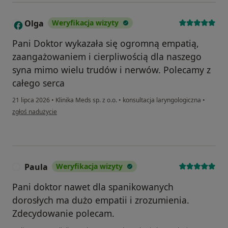
Olga
Weryfikacja wizyty
O
Pani Doktor wykazała się ogromną empatią,
zaangażowaniem i cierpliwością dla naszego
syna mimo wielu trudów i nerwów. Polecamy z
całego serca
21 lipca 2026
•
Klinika Meds sp. z o.o.
•
konsultacja laryngologiczna
•
w opinii użytkownika Olga
zgłoś nadużycie
Paula
Weryfikacja wizyty
P
Pani doktor nawet dla spanikowanych
dorosłych ma dużo empatii i zrozumienia.
Zdecydowanie polecam.