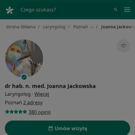
Me
Czego szukasz?
Strona Główna
Laryngolog
Poznań
Joanna Jackows
Zmień miasto
dr hab. n. med.
Joanna Jackowska
O specjalizacjach
Laryngolog
·
Więcej
Poznań
2 adresy
380 opinii
Umów wizytę