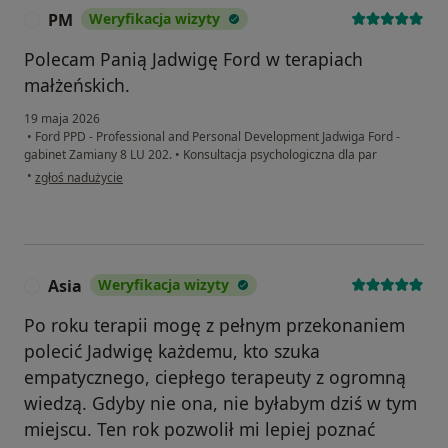
PM
Weryfikacja wizyty
P
Polecam Panią Jadwigę Ford w terapiach
małżeńskich.
19 maja 2026
•
Ford PPD - Professional and Personal Development Jadwiga Ford -
gabinet Zamiany 8 LU 202.
•
Konsultacja psychologiczna dla par
w opinii użytkownika PM
•
zgłoś nadużycie
Asia
Weryfikacja wizyty
A
Po roku terapii mogę z pełnym przekonaniem
polecić Jadwigę każdemu, kto szuka
empatycznego, ciepłego terapeuty z ogromną
wiedzą. Gdyby nie ona, nie byłabym dziś w tym
miejscu. Ten rok pozwolił mi lepiej poznać