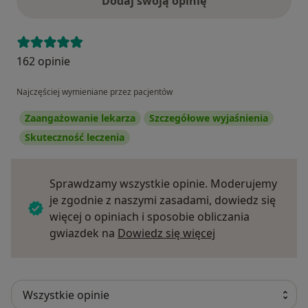
Dodaj swoją opinię
hidden emotions - manifesting on our face, regardless
of our will.
For more than a decade, I am an academic lecturer in
business management, marketing, communication,
162 opinie
leadership coaching and psychology.
Najczęściej wymieniane przez pacjentów
Zaangażowanie lekarza
Szczegółowe wyjaśnienia
Skuteczność leczenia
Sprawdzamy wszystkie opinie. Moderujemy
je zgodnie z naszymi zasadami, dowiedz się
więcej o opiniach i sposobie obliczania
Dowiedz się więce
gwiazdek na
Dowiedz się więcej