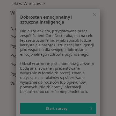
Lęki w Warszawie
Więcej (15)
Dobrostan emocjonalny i
Więcej w kategorii: Najczęście leczone chorob
sztuczna inteligencja
Najpopularniejsze ubezpieczenia
Niniejsza ankieta, przygotowana przez
zespół Patient Care Doctoralia, ma na celu
Psycholodzy z Medicover w Warszawie
lepsze zrozumienie, w jaki sposób ludzie
korzystają z narzędzi sztucznej inteligencji
Psycholodzy z Allianz w Warszawie
jako wsparcia dla swojego dobrostanu
emocjonalnego i zdrowia psychicznego.
Psycholodzy z INTER Polska w Warszawie
Udział w ankiecie jest anonimowy, a wyniki
Psycholodzy z Signal Iduna w Warszawie
będą analizowane i prezentowane
wyłącznie w formie zbiorczej. Pytania
Psycholodzy z Compensa w Warszawie
dotyczące nastolatków są skierowane
wyłącznie do rodziców lub opiekunów
Więcej (10)
prawnych. Nie zbieramy informacji
Więcej w kategorii: Najpopularniejsze ubezpi
bezpośrednio od osób niepełnoletnich.
Start survey