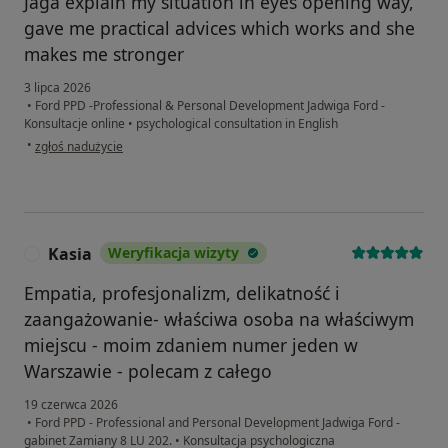
Jaga explain my situation in eyes opening way,
gave me practical advices which works and she
makes me stronger
3 lipca 2026
•
Ford PPD -Professional & Personal Development Jadwiga Ford -
Konsultacje online
•
psychological consultation in English
w opinii użytkownika L
•
zgłoś nadużycie
Kasia
Weryfikacja wizyty
K
Empatia, profesjonalizm, delikatność i
zaangażowanie- właściwa osoba na właściwym
miejscu - moim zdaniem numer jeden w
Warszawie - polecam z całego
19 czerwca 2026
•
Ford PPD - Professional and Personal Development Jadwiga Ford -
gabinet Zamiany 8 LU 202.
•
Konsultacja psychologiczna