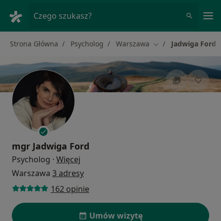
Me
Czego szukasz?
Strona Główna
Psycholog
Warszawa
Jadwiga Ford
Zmień miasto
mgr
Jadwiga Ford
O specjalizacjach
Psycholog
·
Więcej
Warszawa
3 adresy
162 opinie
Umów wizytę