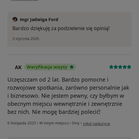
mgr Jadwiga Ford
Bardzo dziękuję za podzielenie się opinią!
3 stycznia 2026
AK
Weryfikacja wizyty
A
Uczęszczam od 2 lat. Bardzo pomocne i
rozwojowe spotkania, zarówno personalnie jak
i biznesowo. Nie jestem pewny, czy byłbym w
obecnym miejscu wewnętrznie i zewnętrznie
bez nich. Nie mogę bardziej polecić!
w opinii użytkownika AK
6 listopada 2025
•
W innym miejscu
•
Inny
•
zgłoś nadużycie