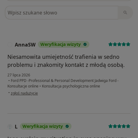
Szukaj w opiniach
AnnaSW
Weryfikacja wizyty
A
Niesamowita umiejetność trafienia w sedno
problemu i znakomity kontakt z młodą osobą.
27 lipca 2026
•
Ford PPD -Professional & Personal Development Jadwiga Ford -
Konsultacje online
•
Konsultacja psychologiczna online
w opinii użytkownika AnnaSW
•
zgłoś nadużycie
L
Weryfikacja wizyty