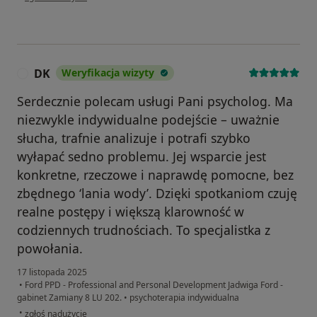
DK
Weryfikacja wizyty
D
Serdecznie polecam usługi Pani psycholog. Ma
niezwykle indywidualne podejście – uważnie
słucha, trafnie analizuje i potrafi szybko
wyłapać sedno problemu. Jej wsparcie jest
konkretne, rzeczowe i naprawdę pomocne, bez
zbędnego ‘lania wody’. Dzięki spotkaniom czuję
realne postępy i większą klarowność w
codziennych trudnościach. To specjalistka z
powołania.
17 listopada 2025
•
Ford PPD - Professional and Personal Development Jadwiga Ford -
gabinet Zamiany 8 LU 202.
•
psychoterapia indywidualna
w opinii użytkownika DK
•
zgłoś nadużycie