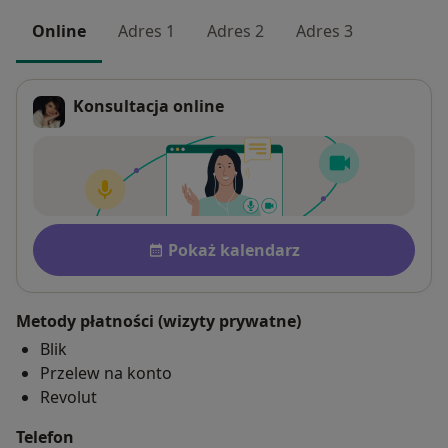
provided that the person has the appropriate
Online
Adres 1
Adres 2
Adres 3
motivation to do so.
Working with a psychologist, does not mean admitting
Konsultacja online
your weakness. It is a manifestation of high maturity
and self-awareness, as well as the strength, courage
and readiness to change if needed, to understand
Płatność po konsultacji Zobac
yourself and influence your thoughts, emotions and
behavior by your own focused and directed thoughts
Dostępność
and actions.
Pokaż kalendarz
My mission at work is to help you to achieve a good,
fulfilling life in private and professional terms. Crises,
difficulties, challenges are elements of our everyday
Metody płatności (wizyty prywatne)
life, to which we react differently. Working with a
Blik
psychologist allows you to overcome these difficulties
Przelew na konto
within a safe and trusting space.
Revolut
As a psychologist, I also regularly supervise my work.
Telefon