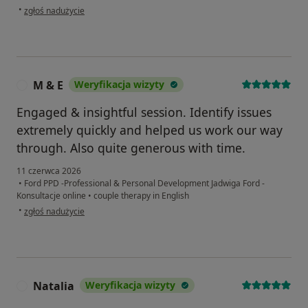
w opinii użytkownika Kasia
•
zgłoś nadużycie
M & E
Weryfikacja wizyty
M
Engaged & insightful session. Identify issues
extremely quickly and helped us work our way
through. Also quite generous with time.
11 czerwca 2026
•
Ford PPD -Professional & Personal Development Jadwiga Ford -
Konsultacje online
•
couple therapy in English
w opinii użytkownika M & E
•
zgłoś nadużycie
Natalia
Weryfikacja wizyty
N