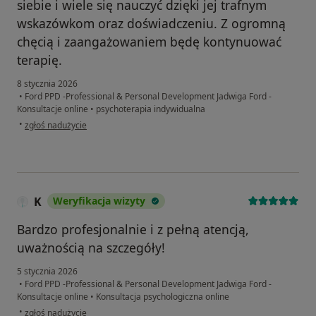
siebie i wiele się nauczyć dzięki jej trafnym
wskazówkom oraz doświadczeniu. Z ogromną
chęcią i zaangażowaniem będę kontynuować
terapię.
8 stycznia 2026
•
Ford PPD -Professional & Personal Development Jadwiga Ford -
Konsultacje online
•
psychoterapia indywidualna
w opinii użytkownika Asia
•
zgłoś nadużycie
K
Weryfikacja wizyty
Bardzo profesjonalnie i z pełną atencją,
uważnością na szczegóły!
5 stycznia 2026
•
Ford PPD -Professional & Personal Development Jadwiga Ford -
Konsultacje online
•
Konsultacja psychologiczna online
w opinii użytkownika K
•
zgłoś nadużycie