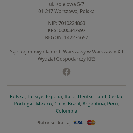
ul. Kolejowa 5/7
01-217 Warszawa, Polska
NIP: ⁠7010224868
KRS: ⁠0000347997
REGON: ⁠142276657
Sąd Rejonowy dla m.st. Warszawy w Warszawie XII
Wydział Gospodarczy KRS
Facebook
otwiera się w nowej karcie
otwiera się w nowej karcie
otwiera się w nowej karcie
otwiera się w nowej karcie
otwiera się w nowej karci
otwiera się
otwi
Polska
,
Türkiye
,
España
,
Italia
,
Deutschland
,
Česko
,
otwiera się w nowej karcie
otwiera się w nowej karcie
otwiera się w nowej karcie
otwiera się w nowej kar
otwiera się 
otwier
Portugal
,
México
,
Chile
,
Brasil
,
Argentina
,
Perú
,
otwiera się w nowej karc
Colombia
Płatności kartą