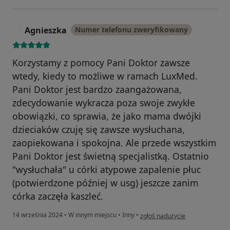
Agnieszka
Numer telefonu zweryfikowany
A
Korzystamy z pomocy Pani Doktor zawsze
wtedy, kiedy to możliwe w ramach LuxMed.
Pani Doktor jest bardzo zaangażowana,
zdecydowanie wykracza poza swoje zwykłe
obowiązki, co sprawia, że jako mama dwójki
dzieciaków czuję się zawsze wysłuchana,
zaopiekowana i spokojna. Ale przede wszystkim
Pani Doktor jest świetną specjalistką. Ostatnio
"wysłuchała" u córki atypowe zapalenie płuc
(potwierdzone później w usg) jeszcze zanim
córka zaczęła kaszleć.
w opinii użytkownika Agnieszka
14 września 2024
•
W innym miejscu
•
Inny
•
zgłoś nadużycie