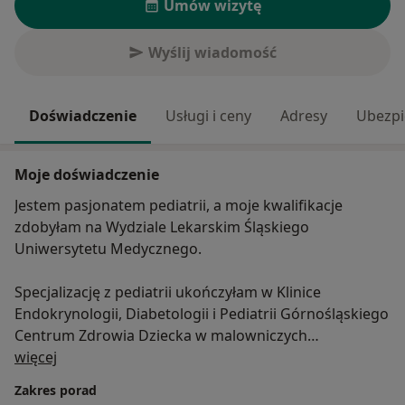
Umów wizytę
Wyślij wiadomość
Doświadczenie
Usługi i ceny
Adresy
Ubezpi
Moje doświadczenie
Jestem pasjonatem pediatrii, a moje kwalifikacje
zdobyłam na Wydziale Lekarskim Śląskiego
Uniwersytetu Medycznego.
Specjalizację z pediatrii ukończyłam w Klinice
Endokrynologii, Diabetologii i Pediatrii Górnośląskiego
Centrum Zdrowia Dziecka w malowniczych
O mnie
Katowicach.
więcej
Zakres porad
Rozwijam swoją praktykę medyczną, współpracując