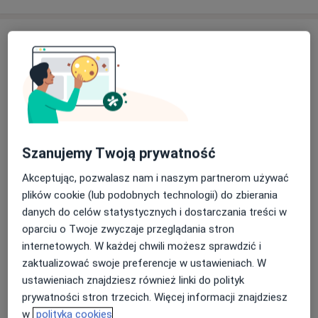
Adresy (2)
Adres 1
Adres 2
Centrum Medyczne Grupa LUX MED –
Katowice, ul. Sowińskiego 46
Szanujemy Twoją prywatność
ul. Sowińskiego 46,
40-018
Katowice
Akceptując, pozwalasz nam i naszym partnerom używać
plików cookie (lub podobnych technologii) do zbierania
Powiększ mapę
otwiera się w nowej karcie
danych do celów statystycznych i dostarczania treści w
oparciu o Twoje zwyczaje przeglądania stron
Dostępność
internetowych. W każdej chwili możesz sprawdzić i
Pokaż kalendarz
zaktualizować swoje preferencje w ustawieniach. W
ustawieniach znajdziesz również linki do polityk
prywatności stron trzecich. Więcej informacji znajdziesz
Metody płatności (wizyty prywatne)
w
polityka cookies