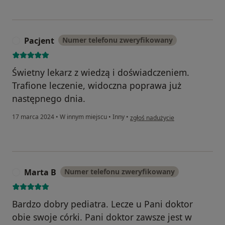
Pacjent
Numer telefonu zweryfikowany
P
Świetny lekarz z wiedzą i doświadczeniem.
Trafione leczenie, widoczna poprawa już
następnego dnia.
w opinii użytkownika Pacjent
17 marca 2024
•
W innym miejscu
•
Inny
•
zgłoś nadużycie
Marta B
Numer telefonu zweryfikowany
M
Bardzo dobry pediatra. Lecze u Pani doktor
obie swoje córki. Pani doktor zawsze jest w