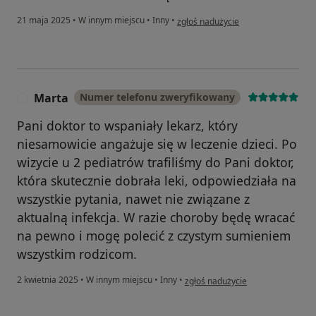
w opinii użytkownika Ewelina
21 maja 2025
•
W innym miejscu
•
Inny
•
zgłoś nadużycie
Marta
Numer telefonu zweryfikowany
M
Pani doktor to wspaniały lekarz, który
niesamowicie angażuje się w leczenie dzieci. Po
wizycie u 2 pediatrów trafiliśmy do Pani doktor,
która skutecznie dobrała leki, odpowiedziała na
wszystkie pytania, nawet nie związane z
aktualną infekcja. W razie choroby będę wracać
na pewno i mogę polecić z czystym sumieniem
wszystkim rodzicom.
w opinii użytkownika Marta
2 kwietnia 2025
•
W innym miejscu
•
Inny
•
zgłoś nadużycie