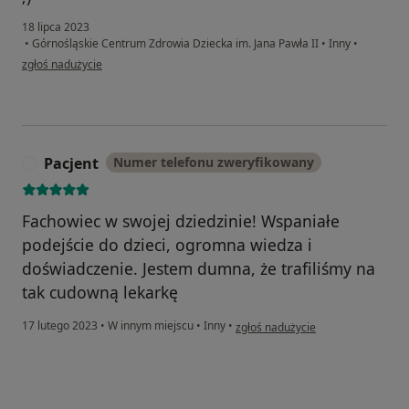
18 lipca 2023
•
Górnośląskie Centrum Zdrowia Dziecka im. Jana Pawła II
•
Inny
•
w opinii użytkownika LH
zgłoś nadużycie
Pacjent
Numer telefonu zweryfikowany
P
Fachowiec w swojej dziedzinie! Wspaniałe
podejście do dzieci, ogromna wiedza i
doświadczenie. Jestem dumna, że trafiliśmy na
tak cudowną lekarkę
w opinii użytkownika Pacjent
17 lutego 2023
•
W innym miejscu
•
Inny
•
zgłoś nadużycie