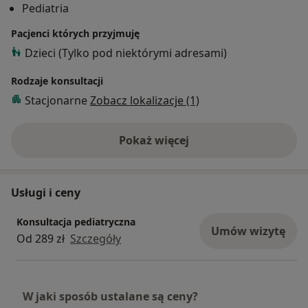
Pediatria
zarówno z publicznymi poradniami pediatrycznymi,
Oddziałem Pediatrii w Szpitalu Miejskim w Tychach, jak
Pacjenci których przyjmuję
i w ramach prywatnych konsultacji pediatrycznych.
Dzieci (Tylko pod niektórymi adresami)
Nieustannie poszerzam swoją wiedzę i umiejętności,
Rodzaje konsultacji
uczestnicząc regularnie w konferencjach i szkoleniach.
Stacjonarne
Zobacz lokalizacje (1)
Uwielbiam pracować z dziećmi i odnajduję ogromną
satysfakcję w zapewnianiu im wykwalifikowanej opieki
Pokaż więcej
medycznej. Dodatkowo, chętnie udzielam porad w
o doświadczeniu
języku angielskim, aby służyć wsparciem jak
największej liczbie osób.
Usługi i ceny
Konsultacja pediatryczna
Umów wizytę
Od 289 zł
Szczegóły
W jaki sposób ustalane są ceny?