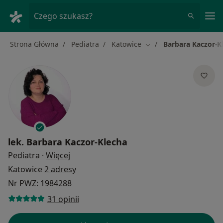
Me
Czego szukasz?
Strona Główna
Pediatra
Katowice
Barbara Kaczor-K
Zmień miasto
lek.
Barbara Kaczor-Klecha
O specjalizacjach
Pediatra
·
Więcej
Katowice
2 adresy
Nr PWZ: 1984288
31 opinii