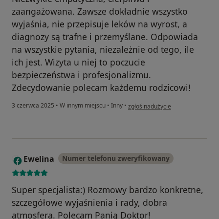
zaangażowana. Zawsze dokładnie wszystko
wyjaśnia, nie przepisuje leków na wyrost, a
diagnozy są trafne i przemyślane. Odpowiada
na wszystkie pytania, niezależnie od tego, ile
ich jest. Wizyta u niej to poczucie
bezpieczeństwa i profesjonalizmu.
Zdecydowanie polecam każdemu rodzicowi!
w opinii użytkownika Martyna
3 czerwca 2025
•
W innym miejscu
•
Inny
•
zgłoś nadużycie
Ewelina
Numer telefonu zweryfikowany
E
Super specjalista:) Rozmowy bardzo konkretne,
szczegółowe wyjaśnienia i rady, dobra
atmosfera. Polecam Panią Doktor!