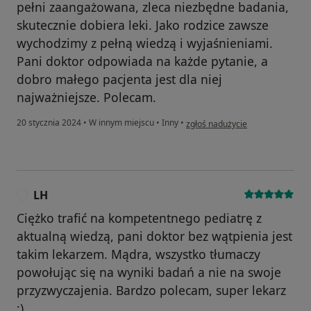
pełni zaangażowana, zleca niezbędne badania,
skutecznie dobiera leki. Jako rodzice zawsze
wychodzimy z pełną wiedzą i wyjaśnieniami.
Pani doktor odpowiada na każde pytanie, a
dobro małego pacjenta jest dla niej
najważniejsze. Polecam.
w opinii użytkownika Marta B
20 stycznia 2024
•
W innym miejscu
•
Inny
•
zgłoś nadużycie
LH
L
Ciężko trafić na kompetentnego pediatrę z
aktualną wiedzą, pani doktor bez wątpienia jest
takim lekarzem. Mądra, wszystko tłumaczy
powołując się na wyniki badań a nie na swoje
przyzwyczajenia. Bardzo polecam, super lekarz
;)