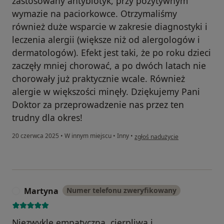
zastosowany antybiotyk, przy pozytywnym
wymazie na paciorkowce. Otrzymaliśmy
również duże wsparcie w zakresie diagnostyki i
leczenia alergii (większe niż od alergologów i
dermatologów). Efekt jest taki, że po roku dzieci
zaczęły mniej chorować, a po dwóch latach nie
chorowały już praktycznie wcale. Również
alergie w większości minęły. Dziękujemy Pani
Doktor za przeprowadzenie nas przez ten
trudny dla okres!
w opinii użytkownika Joanna
20 czerwca 2025
•
W innym miejscu
•
Inny
•
zgłoś nadużycie
Martyna
Numer telefonu zweryfikowany
M
Niezwykle empatyczna, cierpliwa i