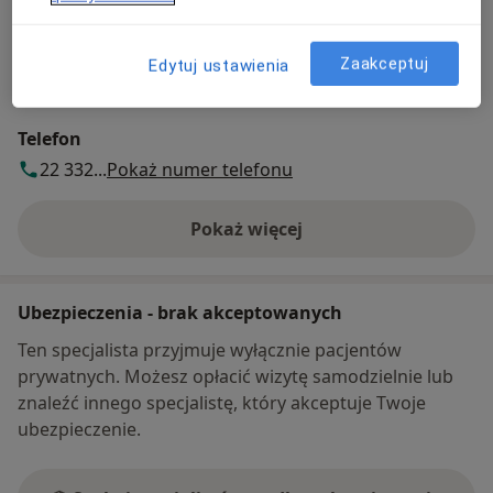
Gotówka
Karta płatnicza
Zaakceptuj
Blik
Edytuj ustawienia
Przelew na konto
Telefon
22 332...
Pokaż numer telefonu
Pokaż więcej
o adresie
Ubezpieczenia - brak akceptowanych
Ten specjalista przyjmuje wyłącznie pacjentów
prywatnych. Możesz opłacić wizytę samodzielnie lub
znaleźć innego specjalistę, który akceptuje Twoje
ubezpieczenie.