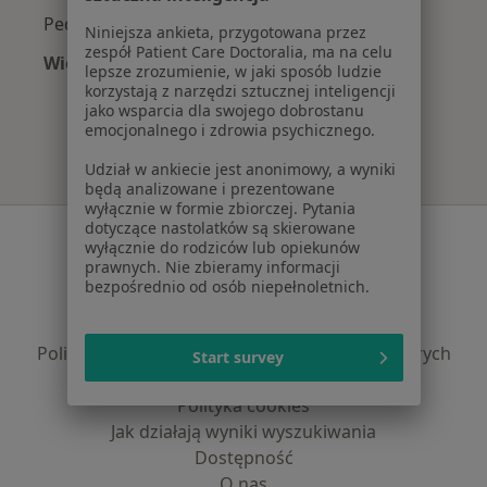
Pediatrzy z Medica Polska w Katowicach
Niniejsza ankieta, przygotowana przez
zespół Patient Care Doctoralia, ma na celu
Więcej (13)
lepsze zrozumienie, w jaki sposób ludzie
Więcej w kategorii: Najpopularniejsze ubezpi
korzystają z narzędzi sztucznej inteligencji
jako wsparcia dla swojego dobrostanu
emocjonalnego i zdrowia psychicznego.
Udział w ankiecie jest anonimowy, a wyniki
będą analizowane i prezentowane
wyłącznie w formie zbiorczej. Pytania
dotyczące nastolatków są skierowane
Serwis
wyłącznie do rodziców lub opiekunów
prawnych. Nie zbieramy informacji
Regulamin
bezpośrednio od osób niepełnoletnich.
Polityka prywatności pacjentów
Polityka prywatności profesjonalistów
Polityka prywatności dla profesjonalistów, których
Start survey
dane pozyskaliśmy samodzielnie
Polityka cookies
Jak działają wyniki wyszukiwania
Dostępność
O nas