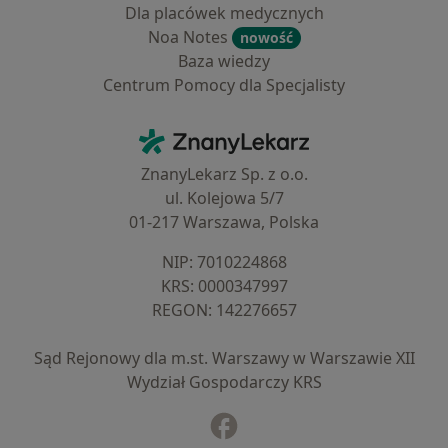
Dla placówek medycznych
Noa Notes
nowość
Baza wiedzy
Centrum Pomocy dla Specjalisty
Kontakt
ZnanyLekarz - Strona główna
ZnanyLekarz Sp. z o.o.
ul. Kolejowa 5/7
01-217 Warszawa, Polska
NIP: ⁠7010224868
KRS: ⁠0000347997
REGON: ⁠142276657
Sąd Rejonowy dla m.st. Warszawy w Warszawie XII
Wydział Gospodarczy KRS
Facebook
otwiera się w nowej karcie